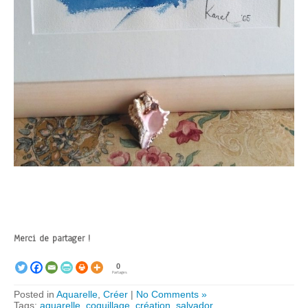
Merci de partager !
0
Partages
Posted in
Aquarelle
,
Créer
|
No Comments »
Tags:
aquarelle
,
coquillage
,
création
,
salvador