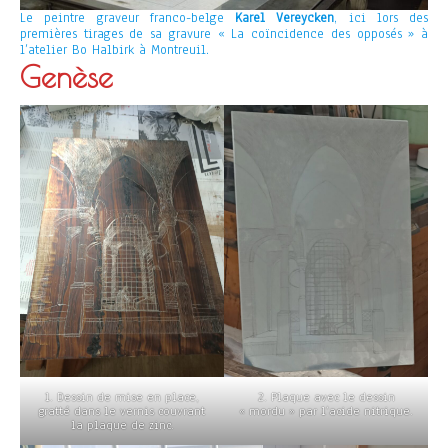
Le peintre graveur franco-belge
Karel Vereycken
, ici lors des
premières tirages de sa gravure « La coïncidence des opposés » à
l’atelier Bo Halbirk à Montreuil.
Genèse
2. Plaque avec le dessin
1. Dessin de mise en place,
« mordu » par l’acide nitrique.
gratté dans le vernis couvrant
la plaque de zinc.