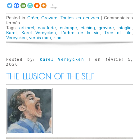
0
Partages
Posted in
Créer
,
Gravure
,
Toutes les oeuvres
|
Commentaires
sur
fermés
L’arbre
Tags:
artkarel
,
eau-forte
,
estampe
,
etching
,
gravure
,
intaglio
,
de
Karel
,
Karel Vereycken
,
L'arbre de la vie
,
Tree of Life
,
la
Vereycken
,
vernis mou
,
zinc
vie
Posted by:
Karel Vereycken
| on février 5,
2026
THE ILLUSION OF THE SELF