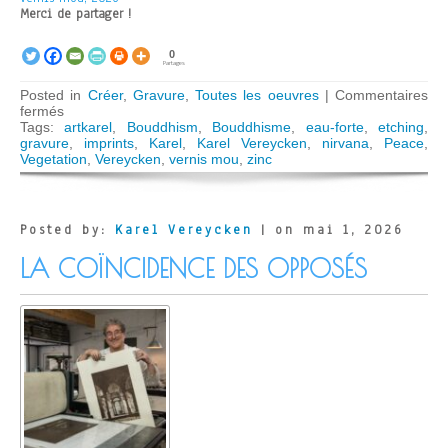
Merci de partager !
0
Partages
Posted in
Créer
,
Gravure
,
Toutes les oeuvres
|
Commentaires
sur
fermés
Be
Tags:
artkarel
,
Bouddhism
,
Bouddhisme
,
eau-forte
,
etching
,
the
gravure
,
imprints
,
Karel
,
Karel Vereycken
,
nirvana
,
Peace
,
Peace
Vegetation
,
Vereycken
,
vernis mou
,
zinc
You
Want
For
All
Posted by:
Karel Vereycken
| on mai 1, 2026
LA COÏNCIDENCE DES OPPOSÉS