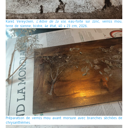
Karel Vereycken,
L’Arbre de la vie
, eau-forte sur zinc, vernis mou,
terre de sienne, bistre, 4e état, 40 x 23 cm, 2026.
Préparation de vernis mou avant morsure avec branches sèchées de
chrysanthèmes.