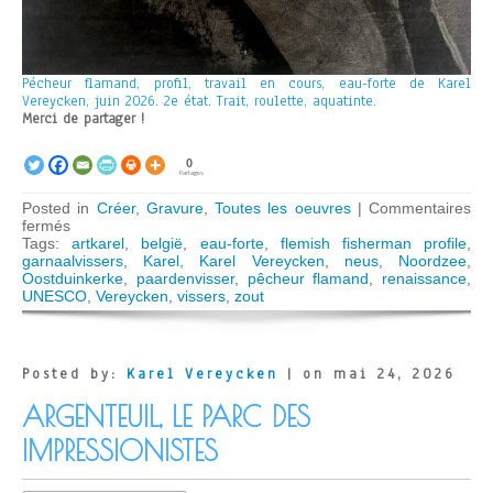
Pécheur flamand, profil, travail en cours, eau-forte de Karel
Vereycken, juin 2026. 2e état. Trait, roulette, aquatinte.
Merci de partager !
0
Partages
Posted in
Créer
,
Gravure
,
Toutes les oeuvres
|
Commentaires
sur
fermés
Pécheur
Tags:
artkarel
,
belgië
,
eau-forte
,
flemish fisherman profile
,
flamand
garnaalvissers
,
Karel
,
Karel Vereycken
,
neus
,
Noordzee
,
2
Oostduinkerke
,
paardenvisser
,
pêcheur flamand
,
renaissance
,
UNESCO
,
Vereycken
,
vissers
,
zout
Posted by:
Karel Vereycken
| on mai 24, 2026
ARGENTEUIL, LE PARC DES
IMPRESSIONISTES