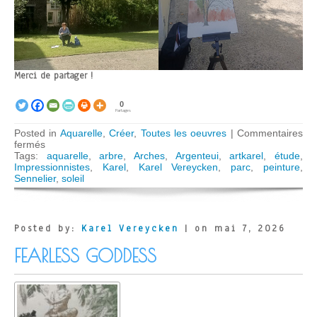
Merci de partager !
0
Partages
Posted in
Aquarelle
,
Créer
,
Toutes les oeuvres
|
Commentaires
sur
fermés
Argenteuil,
Tags:
aquarelle
,
arbre
,
Arches
,
Argenteui
,
artkarel
,
étude
,
le
Impressionnistes
,
Karel
,
Karel Vereycken
,
parc
,
peinture
,
parc
Sennelier
,
soleil
des
Impressionistes
Posted by:
Karel Vereycken
| on mai 7, 2026
FEARLESS GODDESS