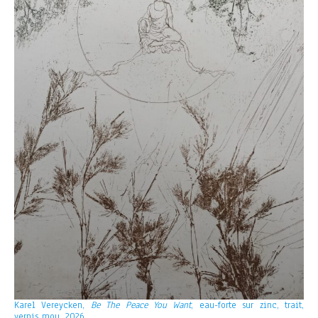
Karel Vereycken,
Be The Peace You Want
, eau-forte sur zinc, trait,
vernis mou, 2026