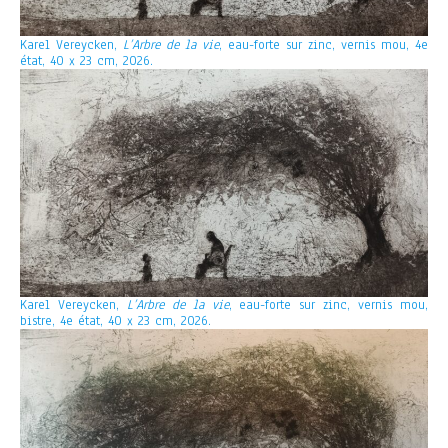
Karel Vereycken,
L’Arbre de la vie
, eau-forte sur zinc, vernis mou, 4e
état, 40 x 23 cm, 2026.
Karel Vereycken,
L’Arbre de la vie
, eau-forte sur zinc, vernis mou,
bistre, 4e état, 40 x 23 cm, 2026.