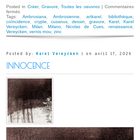
Posted in
Créer
,
Gravure
,
Toutes les oeuvres
|
Commentaires
sur
fermés
La
Tags:
Ambrosiana
,
Ambrosienne
,
artkarel
,
bibliothèque
,
coïncidence
coïncidence
,
crypte
,
cusanus
,
dessin
,
gravure
,
Karel
,
Karel
des
Vereycken
,
Milan
,
Milano
,
Nicolas de Cues
,
renaissance
,
opposés
Vereycken
,
vernis mou
,
zinc
Posted by:
Karel Vereycken
| on avril 17, 2026
INNOCENCE