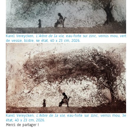
Karel Vereycken,
L’Arbre de la vie
, eau-forte sur zinc, vernis mou, vert
de vessie, bistre, 4e état, 40 x 23 cm, 2026.
Karel Vereycken,
L’Arbre de la vie
, eau-forte sur zinc, vernis mou, 3e
état, 40 x 23 cm, 2026.
Merci de partager !