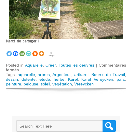
Merci de partager !
0
Partages
Posted in
Aquarelle
,
Créer
,
Toutes les oeuvres
|
Commentaires
sur
fermés
Argenteuil,
Tags:
aquarelle
,
arbres
,
Argenteuil
,
artkarel
,
Bourse du Travail
,
parc
dessin
,
détente
,
étude
,
herbe
,
Karel
,
Karel Vereycken
,
parc
,
de
peinture
,
pelouse
,
soleil
,
végétation
,
Vereycken
la
bourse
du
Travail