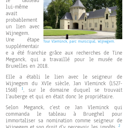
le tableau
lui-même
avait
probablement
un lien avec
Wijnegem.
Une étape
Tour Vleminck, parc municipal, Wijnegem.
supplémentair
e a été franchie grâce aux recherches de Tine
Meganck, qui a travaillé pour le musée de
Bruxelles en 2018.
Elle a établi le lien avec le seigneur de
Wijnegem du XVIe siècle, Jan Vleminck (1527-
1
1568)
, sur le domaine duquel se trouvait
l’auberge et qui en était donc le propriétaire.
Selon Meganck, c’est ce Jan Vleminck qui
commanda le tableau à Brueghel pour
immortaliser sa nomination comme seigneur de
2
Wijnegem et son droit d’y percevoir les impôts.