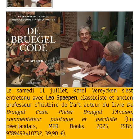
Le samedi 11 juillet, Karel Vereycken s’est
entretenu avec
Leo Spaepen
, classiciste et ancien
professeur d’histoire de l’art, auteur du livre
De
Bruegel Code. Pieter Bruegel l’Ancien,
commentateur politique et pacifiste
(En
néerlandais, MER Books, 2025, ISBN
9789493410732, 39,90 €).