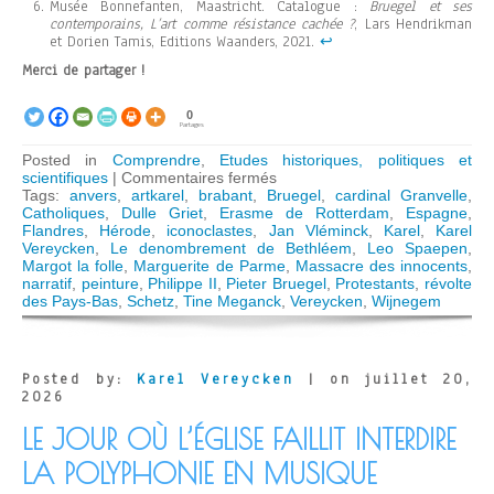
Musée Bonnefanten, Maastricht. Catalogue :
Bruegel et ses
contemporains, L’art comme résistance cachée ?
, Lars Hendrikman
et Dorien Tamis, Editions Waanders, 2021.
↩︎
Merci de partager !
0
Partages
Posted in
Comprendre
,
Etudes historiques, politiques et
sur
scientifiques
|
Commentaires fermés
Leo
Tags:
anvers
,
artkarel
,
brabant
,
Bruegel
,
cardinal Granvelle
,
Spaepen
Catholiques
,
Dulle Griet
,
Erasme de Rotterdam
,
Espagne
,
déchiffre
Flandres
,
Hérode
,
iconoclastes
,
Jan Vléminck
,
Karel
,
Karel
le
Vereycken
,
Le denombrement de Bethléem
,
Leo Spaepen
,
code
Margot la folle
,
Marguerite de Parme
,
Massacre des innocents
,
de
narratif
,
peinture
,
Philippe II
,
Pieter Bruegel
,
Protestants
,
révolte
Bruegel
des Pays-Bas
,
Schetz
,
Tine Meganck
,
Vereycken
,
Wijnegem
Posted by:
Karel Vereycken
| on juillet 20,
2026
LE JOUR OÙ L’ÉGLISE FAILLIT INTERDIRE
LA POLYPHONIE EN MUSIQUE