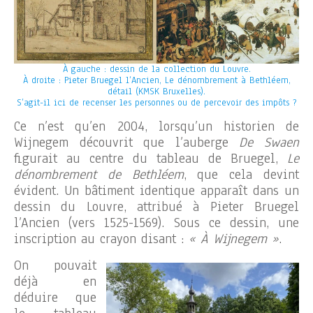
À gauche : dessin de la collection du Louvre.
À droite : Pieter Bruegel l’Ancien, Le dénombrement à Bethléem,
détail (KMSK Bruxelles).
S’agit-il ici de recenser les personnes ou de percevoir des impôts ?
Ce n’est qu’en 2004, lorsqu’un historien de
Wijnegem découvrit que l’auberge
De Swaen
figurait au centre du tableau de Bruegel,
Le
dénombrement de Bethléem
, que cela devint
évident. Un bâtiment identique apparaît dans un
dessin du Louvre, attribué à Pieter Bruegel
l’Ancien (vers 1525-1569). Sous ce dessin, une
inscription au crayon disant :
« À Wijnegem »
.
On pouvait
déjà en
déduire que