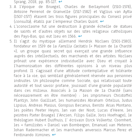
Sprang, 2018, pp. 85-127.
↩︎
A l’époque de Bruegel, Charles de Berlaymont (1510-1578),
Antoine Perrenot de Granvelle (1517-1582) et Viglius van Aytta
(1507-1577) étaient les trois figures principales du Conseil privé
(
consulta
), établi par l’empereur Charles Quint.
↩︎
L’iconoclasme fut une destruction à grande échelle de statues
de saints et d’autres objets sur des sites religieux catholiques
des Pays-Bas, qui eut lieu en 1566.
↩︎
Il s’agit du mystique allemand Hendrik Niclaes (1501-1580),
fondateur en 1539 de la
Familia Caritatis
(« Maison de la Charité
»), un groupe quasi secret qui exerçait une grande influence
auprès des intellectuels, des marchands et des artistes. Niclaes
prônait une expérience individuelle avec Dieu et croyait à
l’harmonisation des différentes opinions à un niveau plus
profond. Il s’agissait d’une attitude contemplative et tolérante
face à la vie, qui semblait généralement réservée aux personnes
instruites. Un philosophe comme Socrate, qui relativisait toute
autorité et tout savoir profane, jouissait d’une grande popularité
dans ces milieux. Associés à la Maison de la Charité (sans
nécessairement en être membre) : les imprimeurs Christoffel
Plantijn, John Gailliart, les humanistes Abraham Ortelius, Justus
Lipsius, Andreas Masius, Goropius Becanus, Benito Arias Montano,
les poètes Peeter Heyns, Jan van der Noot, Lucas d’Heere, les
peintres Pieter Bruegel l’Ancien, Filips Galle, Joris Hoefnagel, le
théologien Hubert Duifhuis, l’ écrivain Dirck Volkertsz. Coornhert,
les « familistes » Daniel van Bombergen, Emanuel van Meteren,
Johan Radermacher et les marchands anversois Marcus Perez et
Ferdinando Ximines.
↩︎