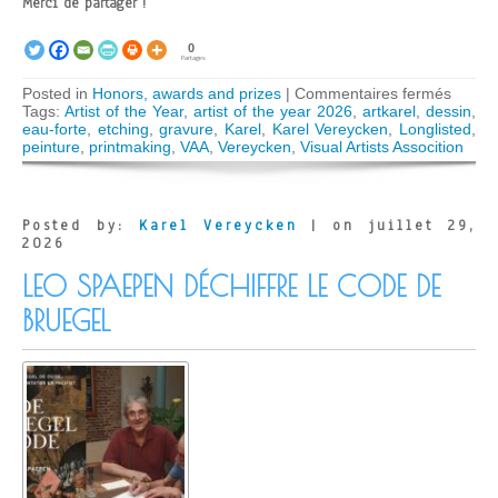
Merci de partager !
0
Partages
sur
Posted in
Honors, awards and prizes
|
Commentaires fermés
Karel
Tags:
Artist of the Year
,
artist of the year 2026
,
artkarel
,
dessin
,
Verey
eau-forte
,
etching
,
gravure
,
Karel
,
Karel Vereycken
,
Longlisted
,
longlis
peinture
,
printmaking
,
VAA
,
Vereycken
,
Visual Artists Assocition
for
Artist
of
the
Posted by:
Karel Vereycken
| on juillet 29,
Year
2026
Award
LEO SPAEPEN DÉCHIFFRE LE CODE DE
BRUEGEL