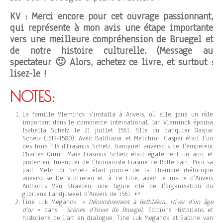
KV : Merci encore pour cet ouvrage passionnant,
qui représente à mon avis une étape importante
vers une meilleure compréhension de Bruegel et
de notre histoire culturelle. (Message au
spectateur 🙂 Alors, achetez ce livre, et surtout :
lisez-le !
NOTES:
La famille Vleminck s’installa à Anvers, où elle joua un rôle
important dans le commerce international. Jan Vleminck épousa
Isabella Schetz le 21 juillet 1561, fille du banquier Gaspar
Schetz (1513-1580). Avec Balthazar et Melchior, Gaspar était l’un
des trois fils d’Erasmus Schetz, banquier anversois de l’empereur
Charles Quint. Mais Erasmus Schetz était également un ami et
protecteur financier de l’humaniste Erasme de Rotterdam. Pour sa
part, Melchior Schetz était prince de la chambre rhétorique
anversoise De Violieren et, à ce titre, avec le maire d’Anvers
Anthonis Van Straelen, une figure clé de l’organisation du
glorieux Landjuweel d’Anvers de 1561.
↩︎
Tine Luk Meganck,
« ​​Dénombrement à Bethléem. Hiver d’un âge
d’or »
dans :
Scènes d’hiver de Bruegel
. Editions Historiens et
historiens de l’art en dialogue, Tine Luk Meganck et Sabine van