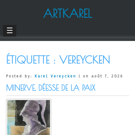
ARTKAREL
☰
ÉTIQUETTE :
VEREYCKEN
Posted by:
Karel Vereycken
| on août 7, 2026
MINERVE, DÉESSE DE LA PAIX