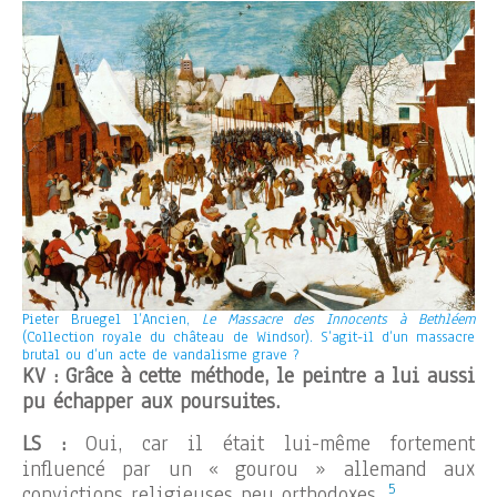
Pieter Bruegel l’Ancien,
Le Massacre des Innocents à Bethléem
(Collection royale du château de Windsor). S’agit-il d’un massacre
brutal ou d’un acte de vandalisme grave ?
KV : Grâce à cette méthode, le peintre a lui aussi
pu échapper aux poursuites.
LS :
Oui, car il était lui-même fortement
influencé par un « gourou » allemand aux
5
convictions religieuses peu orthodoxes.