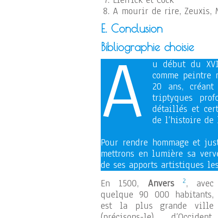
Liefrick et Cock
A mourir de rire, Zeuxis,
E. Conclusion
A
Bibliographie choisie
u début du XVI
comme peintre m
20 ans, créant
triptyques pro
détaillés et ce
de l’histoire de 
Pour rendre hommage et just
mettrons en lumière sa verve
de ses apports artistiques le
2
En 1500,
Anvers
, avec
quelque 90 000 habitants,
est la plus grande ville
(précisons-le) d’Occident.