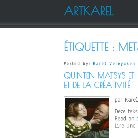
ARTKAREL
ÉTIQUETTE :
MET
Posted by:
Karel Vereycken
QUINTEN MATSYS ET LÉ
ET DE LA CRÉATIVITÉ
par Karel
Deze tek
Read an
Lire une