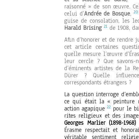
raisonné » de son œuvre. C
20
celui d’
Andrée de Bosque
,
guise de consolation, les le
21
Harald Brising
de 1908, da
Afin d’honorer et de rendre j
cet article certaines quest
quelle mesure l’œuvre d’Éras
leur cercle ? Que savons-
d’éminents artistes de la R
Dürer ? Quelle influence
correspondants étrangers ?
La question interroge d’embl
ce qui était la « peinture 
22
action agapique
pour le bi
rites religieux et des image
Georges Marlier (1898-1968)
Érasme respectait et honora
véritable sentiment relig