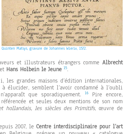
Quinten Matsys, gravure de Johannes Wierix, 1572.
veurs et illustrateurs étrangers comme
Albrecht
15
et
Hans Holbein le Jeune
.
, les grandes maisons d’édition internationales,
 à élucider, semblent l’avoir condamné à l’oubli
16
 n’apparaît que sporadiquement.
Pire encore,
 référencée et seules deux mentions de son nom
et hollandais, les siècles des Primitifs
, œuvre de
epuis 2007, le
Centre interdisciplinaire pour l’art
n Belgique, prépare un nouveau « catalogue