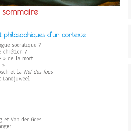
, sommaire
et philosophiques d’un contexte
ogue socratique ?
 chrétien ?
e » de la mort
e »
osch et la
Nef des fous
t Landjuweel
g et Van der Goes
anger