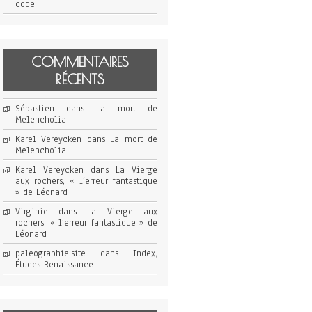
code
COMMENTAIRES
RÉCENTS
Sébastien
dans
La mort de
Melencholia
Karel Vereycken
dans
La mort de
Melencholia
Karel Vereycken
dans
La Vierge
aux rochers, « l’erreur fantastique
» de Léonard
Virginie
dans
La Vierge aux
rochers, « l’erreur fantastique » de
Léonard
paleographie.site
dans
Index,
Études Renaissance