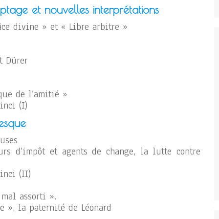
ptage et nouvelles interprétations
âce divine » et « Libre arbitre »
t Dürer
yque de l’amitié »
nci (I)
tesque
euses
urs d’impôt et agents de change, la lutte contre
nci (II)
mal assorti ».
e », la paternité de Léonard