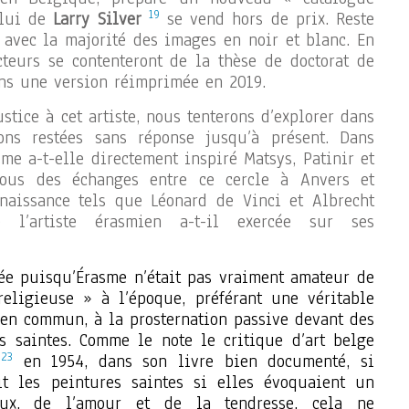
19
elui de
Larry Silver
se vend hors de prix. Reste
avec la majorité des images en noir et blanc. En
cteurs se contenteront de la thèse de doctorat de
ns une version réimprimée en 2019.
ustice à cet artiste, nous tenterons d’explorer dans
ions restées sans réponse jusqu’à présent. Dans
me a-t-elle directement inspiré Matsys, Patinir et
nous des échanges entre ce cercle à Anvers et
enaissance tels que Léonard de Vinci et Albrecht
 l’artiste érasmien a-t-il exercée sur ses
ée puisqu’Érasme n’était pas vraiment amateur de
religieuse » à l’époque, préférant une véritable
en commun, à la prosternation passive devant des
s saintes. Comme le note le critique d’art belge
23
en 1954, dans son livre bien documenté, si
it les peintures saintes si elles évoquaient un
ieux, de l’amour et de la tendresse, cela ne