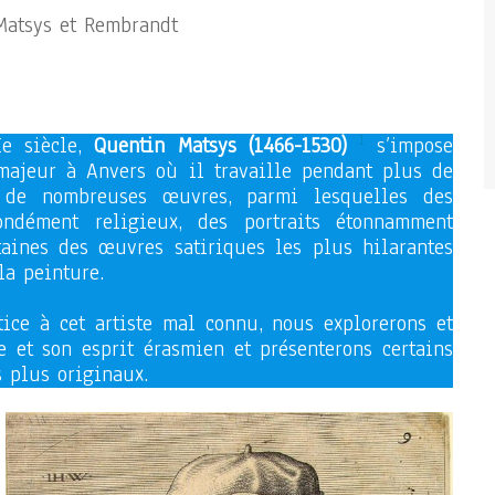
 Matsys et Rembrandt
1
e siècle,
Quentin Matsys (1466-1530)
s’impose
ajeur à Anvers où il travaille pendant plus de
 de nombreuses œuvres, parmi lesquelles des
fondément religieux, des portraits étonnamment
rtaines des œuvres satiriques les plus hilarantes
la peinture.
ice à cet artiste mal connu, nous explorerons et
 et son esprit érasmien et présenterons certains
s plus originaux.