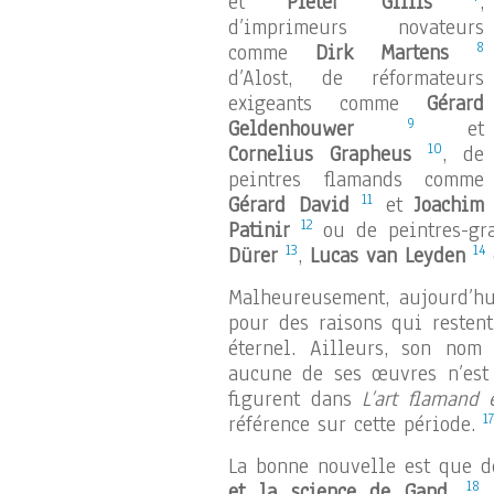
et
Pieter Gillis
,
d’imprimeurs novateurs
8
comme
Dirk Martens
d’Alost, de réformateurs
exigeants comme
Gérard
9
Geldenhouwer
et
10
Cornelius Grapheus
, de
peintres flamands comme
11
Gérard David
et
Joachim
12
Patinir
ou de peintres-gra
13
14
Dürer
,
Lucas van Leyden
Malheureusement, aujourd’hui
pour des raisons qui restent
éternel. Ailleurs, son nom
aucune de ses œuvres n’est
figurent dans
L’art flamand 
17
référence sur cette période.
La bonne nouvelle est que d
18
et la science de Gand,
e