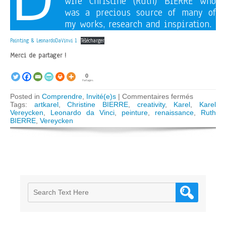
wife Christine (Ruth) BIERRE who
was a precious source of many of
my works, research and inspiration.
Painting & LeonardoDaVinvi 1
Télécharger
Merci de partager !
0
Partages
sur
Posted in
Comprendre
,
Invité(e)s
|
Commentaires fermés
The
Tags:
artkarel
,
Christine BIERRE
,
creativity
,
Karel
,
Karel
Creative
Vereycken
,
Leonardo da Vinci
,
peinture
,
renaissance
,
Ruth
Principle
BIERRE
,
Vereycken
in
Painting