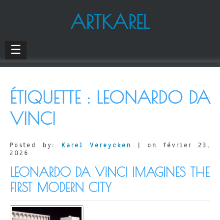
ARTKAREL
☰
ÉTIQUETTE :
LEONARDO DA
VINCI
Posted by:
Karel Vereycken
| on février 23,
2026
LEONARDO DA VINCI IMAGINES THE
FIRST MODERN CITY