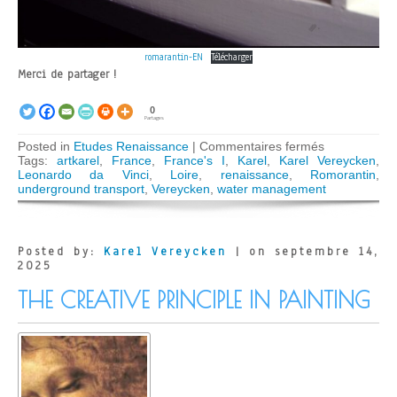
romarantin-EN
Télécharger
Merci de partager !
0
Partages
sur
Posted in
Etudes Renaissance
|
Commentaires fermés
Leonardo
Tags:
artkarel
,
France
,
France's I
,
Karel
,
Karel Vereycken
,
da
Leonardo da Vinci
,
Loire
,
renaissance
,
Romorantin
,
Vinci
underground transport
,
Vereycken
,
water management
imagines
the
First
Modern
Posted by:
Karel Vereycken
| on septembre 14,
City
2025
THE CREATIVE PRINCIPLE IN PAINTING