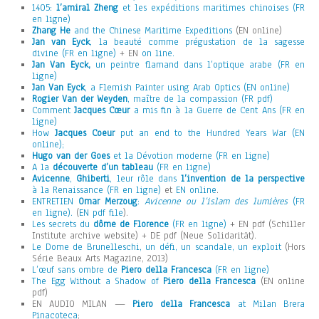
1405:
l’amiral Zheng
et les expéditions maritimes chinoises (FR
en ligne)
Zhang He
and the Chinese Maritime Expeditions
(EN online)
Jan van Eyck
, la beauté comme prégustation de la sagesse
divine (FR en ligne)
+ EN
on line.
Jan Van Eyck,
un peintre flamand dans l’optique arabe (FR en
ligne)
Jan Van Eyck
, a Flemish Painter using Arab Optics (EN online)
Rogier Van der Weyden
, maître de la compassion (FR pdf)
Comment
Jacques Cœur
a mis fin à la Guerre de Cent Ans (FR en
ligne)
How
Jacques Coeur
put an end to the Hundred Years War (EN
online);
Hugo van der Goes
et la Dévotion moderne (FR en ligne)
A la
découverte d’un tableau
(FR en ligne)
Avicenne
,
Ghiberti
, leur rôle dans
l’invention de la perspective
à la Renaissance (FR en ligne)
et
EN online
.
ENTRETIEN
Omar Merzoug
:
Avicenne ou l’islam des lumières
(FR
en ligne).
(
EN pdf file
).
Les secrets du
dôme de Florence
(FR en ligne)
+ EN pdf (Schiller
Institute archive website) + DE pdf (Neue Solidarität).
Le Dome de Brunelleschi, un défi, un scandale, un exploit
(Hors
Série Beaux Arts Magazine, 2013)
L’œuf sans ombre de
Piero della Francesca
(FR en ligne)
The Egg Without a Shadow of
Piero della Francesca
(EN online
pdf)
EN AUDIO MILAN —
Piero della Francesca
at Milan Brera
Pinacoteca
;