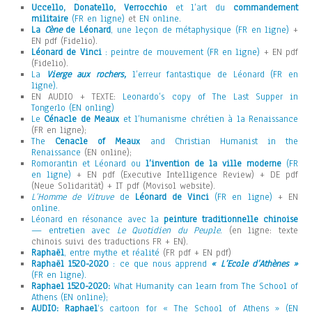
Uccello, Donatello, Verrocchio
et l’art du
commandement
militaire
(FR en ligne)
et
EN online.
La
Cène
de Léonard
, une leçon de métaphysique (FR en ligne)
+
EN pdf (Fidelio).
Léonard de Vinci
: peintre de mouvement (FR en ligne)
+ EN pdf
(Fidelio).
La
Vierge aux rochers,
l’erreur fantastique de Léonard (FR en
ligne).
EN AUDIO + TEXTE:
Leonardo’s copy of The Last Supper in
Tongerlo (EN onling)
Le
Cénacle de Meaux
et l’humanisme chrétien à la Renaissance
(FR en ligne);
The
Cenacle of Meaux
and Christian Humanist in the
Renaissance
(EN online);
Romorantin et Léonard ou
l’invention de la ville moderne
(FR
en ligne)
+ EN pdf (Executive Intelligence Review) + DE pdf
(Neue Solidarität) + IT pdf (Movisol website).
L’Homme de Vitruve
de
Léonard de Vinci
(FR en ligne)
+ EN
online.
Léonard en résonance avec la
peinture traditionnelle chinoise
— entretien avec
Le Quotidien du Peuple
.
(en ligne: texte
chinois suivi des traductions FR + EN).
Raphaël
, entre mythe et réalité
(FR pdf + EN pdf)
Raphaël 1520-2020
: ce que nous apprend
« L’Ecole d’Athènes »
(FR en ligne).
Raphael 1520-2020:
What Humanity can learn from The School of
Athens (EN online);
AUDIO: Raphael
‘s cartoon for « The School of Athens » (EN