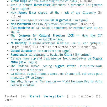
Victor Hugo
and the awakening of the colossus
(EN online);
Avec le peintre
James Ensor
, arrachons le masque à l’oligarchie
(FR en ligne);
How
James Ensor
ripped off the mask of the Oligarchy
(EN
online)
Les racines symbolistes des
killer games
(FR en ligne).
Neo-Platonism
and Huxley’s
Doors of Perception
(EN online);
L’art moderne
de la CIA pour combattre le communisme (FR en
ligne).
The
Congress for Cultural Freedom (CCF)
– How the CIA
« weaponized » Moder Art (EN online).
M. Hockney
, le génie artistique n’est pas une illusion optique !
FR pdf (Fusion) + DE pdf + EN pdf (21st Science & Technology).
Gérard Garouste
et La Source (FR en ligne).
Rembrandt’s
oil painting is back…
in China
! (EN online).
Ce que nous apprend l’expérience Trou-dans-le-Mur de
Sugata
Mitra
(FR en ligne)
The hidden lesson behing
Sugata Mitra
‘s Hole-in-the-Wall
experience (EN online)
La défense du patrimoine culturel de l’Humanité, clé de la paix
mondiale (FR en ligne)
Empathy, Sympathy, Compassion — World Heritage Key to World
Peace (EN online)
Posted by:
Karel Vereycken
| on juillet 26,
2026