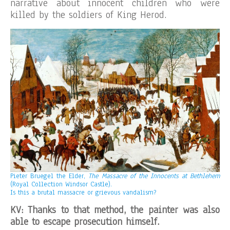
narrative about innocent children who were
killed by the soldiers of King Herod.
Pieter Bruegel the Elder,
The Massacre of the Innocents at Bethlehem
(Royal Collection Windsor Castle).
Is this a brutal massacre or grievous vandalism?
KV: Thanks to that method, the painter was also
able to escape prosecution himself.