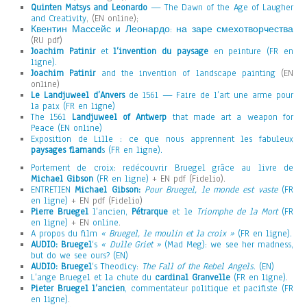
Quinten Matsys and Leonardo
— The Dawn of the Age of Laugher
and Creativity
, (EN online);
Квентин Массейс и Леонардо: на заре смехотворчества
(RU pdf)
Joachim Patinir
et
l’invention du paysage
en peinture (FR en
ligne).
Joachim Patinir
and the invention of landscape painting
(EN
online)
Le Landjuweel d’Anvers
de 1561 — Faire de l’art une arme pour
la paix (FR en ligne)
The 1561
Landjuweel of Antwerp
that made art a weapon for
Peace (EN online)
Exposition de Lille : ce que nous apprennent les fabuleux
paysages flamand
s (FR en ligne).
Portement de croix: redécouvrir Bruegel grâce au livre de
Michael Gibson
(FR en ligne)
+ EN pdf (Fidelio).
ENTRETIEN
Michael Gibson:
Pour Bruegel, le monde est vaste
(FR
en ligne)
+ EN pdf (Fidelio)
Pierre Bruegel
l’ancien,
Pétrarque
et le
Triomphe de la Mort
(FR
en ligne)
+ EN
online
.
A propos du film
« Bruegel, le moulin et la croix »
(FR en ligne).
AUDIO: Bruegel
‘s
« Dulle Griet »
(Mad Meg): we see her madness,
but do we see ours? (EN)
AUDIO: Bruegel
‘s Theodicy:
The Fall of the Rebel Angels
. (EN)
L’ange Bruegel et la chute du
cardinal Granvelle
(FR en ligne).
Pieter Bruegel l’ancien
, commentateur politique et pacifiste (FR
en ligne)
.