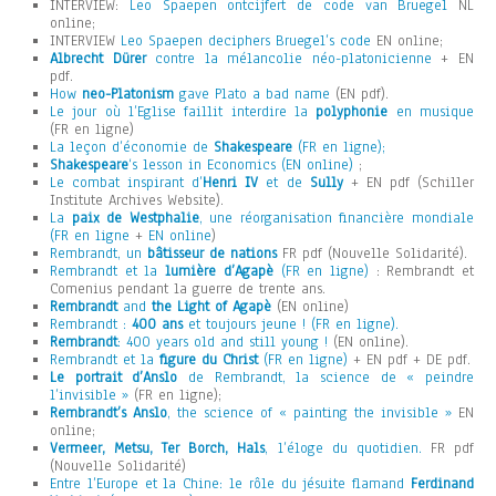
INTERVIEW:
Leo Spaepen ontcijfert de code van Bruegel
NL
online;
INTERVIEW
Leo Spaepen deciphers Bruegel’s code
EN online;
Albrecht Dürer
contre la mélancolie néo-platonicienne
+ EN
pdf.
How
neo-Platonism
gave Plato a bad name
(EN pdf).
Le jour où l’Eglise faillit interdire la
polyphonie
en musique
(FR en ligne)
La leçon d’économie de
Shakespeare
(FR en ligne);
Shakespeare
‘s lesson in Economics (EN online)
;
Le combat inspirant d’
Henri IV
et de
Sully
+ EN pdf (Schiller
Institute Archives Website).
La
paix de Westphalie
, une réorganisation financière mondiale
(FR en ligne
+
EN online
)
Rembrandt, un
bâtisseur de nations
FR pdf (Nouvelle Solidarité).
Rembrandt et la
lumière d’Agapè
(FR en ligne)
: Rembrandt et
Comenius pendant la guerre de trente ans.
Rembrandt
and
the Light of Agapè
(EN online)
Rembrandt :
400 ans
et toujours jeune ! (FR en ligne).
Rembrandt
: 400 years old and still young !
(EN online).
Rembrandt et la
figure du Christ
(FR en ligne)
+ EN pdf + DE pdf.
Le portrait d’Anslo
de Rembrandt, la science de « peindre
l’invisible »
(FR en ligne);
Rembrandt’s Anslo
, the science of « painting the invisible »
EN
online;
Vermeer, Metsu, Ter Borch, Hals
, l’éloge du quotidien.
FR pdf
(Nouvelle Solidarité)
Entre l’Europe et la Chine: le rôle du jésuite flamand
Ferdinand