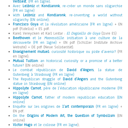
Verbiest
. (FR en ligne).
Avec
Leibniz
et
Kondiaronk
, re-créer un monde sans oligarchie
(FR en ligne)
With
Leibniz
and
Kondiaronk
, re-inventing a world without
oligarchy (EN online);
Francisco Goya
et la révolution américaine (FR en ligne)
+ EN
pdf (Fidelio) + ES pdf.
Karel Vereycken et Karl Lestar :
El Degüello de Goya
(livre ES)
Beethoven
et le
Meeresstille
: initiation à une culture de la
découverte (FR en ligne)
+ EN pdf (Schiller Institute Archive
Website) + DE pdf (Neue Solidarität).
Enseignement mutuel
: curiosité historique ou piste d’avenir?
(FR
en ligne);
Mutual Tuition
: an historical curiosity or a promise of a better
future?
(EN online)
Le combat républicain de
David d’Angers
, la statue de
Gutenberg à Strasbourg (FR en ligne)
The Republican struggle of
David d’Angers
and the Gutenberg
statue in Strasbourg (EN online)
Hippolyte Carnot
, père de l’éducation républicaine moderne (FR
en ligne)
Hippolyte Carnot
, father of modern republican education (EN
online)
Enquête sur les origines de
l’art contemporain
(FR en ligne)
+
EN pdf.
On the
Origins of Modern Art, the Question of Symbolism
(EN
online)
Victor Hugo
et le colosse (FR en ligne
);