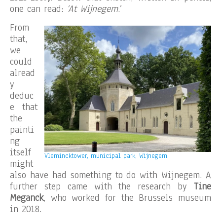
one can read:
‘At Wijnegem
.’
From
that,
we
could
alread
y
deduc
e that
the
painti
ng
itself
Vlemincktower, municipal park, Wijnegem.
might
also have had something to do with Wijnegem. A
further step came with the research by
Tine
Meganck
, who worked for the Brussels museum
in 2018.