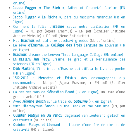
online)
;
Jacob Fugger « The Rich »
, father of financial fascism (EN
online)
;
Jacob Fugger « Le Riche »
, père du fascisme financier (FR en
ligne);
Comment la folie d’
Erasme
sauva notre civilisation (FR en
ligne)
+ NL pdf (Agora Erasmus) + EN pdf (Schiller Institute
Archive Website) + DE pdf (Neue Solidarität).
Hoe
Erasmus
zotheid onze beschaving redde
(NL pdf online);
Le rêve d’
Erasme:
le
Collège des Trois Langues
de Louvain (FR
en ligne
)
Erasmus
‘ dream: the Leuven Three Language College (EN online)
ENTRETIEN:
Jan Papy
: Erasme, le grec et la Renaissance des
sciences (FR en ligne)
Dirk Martens
, l’imprimeur d’Erasme qui diffusa le livre de poche
(FR en ligne).
1512-2012 : Mercator et Frisius
, des cosmographes aux
cosmonautes
+ NL pdf (Agora Erasmus) + EN pdf (Schiller
Institute Archive Website).
La nef des fous de
Sébastian Brant
(FR en ligne)
, un livre d’une
grande actualité !
Avec
Jérôme Bosch
sur la trace du
Sublime
(FR en ligne);
With
Hieronymus Bosch
, On the Track of the Sublime
(EN, pdf
online);
Quinten Matsys en Da Vinci
: dageraad van louterend gelach en
creativiteit
(NL online);
Quinten Matsys et Léonard
— L’aube d’une ère de rire et de
créativité
(FR en ligne);