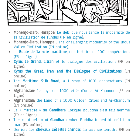
Mohenjo-Daro, Harappa
:
Le défi que nous lance la modernité de
la Civilisation de l’Indus (FR en ligne)
;
Mohenjo-Daro, Harappa
:
The challenging modernity of the Indus
Valley Civilization (EN online)
;
La
Route de la soie maritime
, une histoire de 1001 coopérations
(FR en ligne);
Cyrus le Grand, l’Iran
et le dialogue des civilisations
(FR en
ligne);
Cyrus the Great, Iran and the Dialogue of Civilizations
(EN
online);
The
Maritime Silk Road
, a History of 1001 cooperations
(EN
online);
Afghanistan
:
le pays des 1000 cités d’or et Aï Khanoum
(FR en
ligne)
Afghanistan:
the Land of a 1000 Golden Cities and Aï-Khanoum
(EN online);
Le « miracle » du
Gandhara
, lorsque Bouddha s’est fait homme
(FR en ligne);
The « miracle » of
Gandhara
, when Buddha turned himself into
man
(EN online);
Derrière les
chevaux célestes chinois
, la science terrestre
(FR en
ligne);