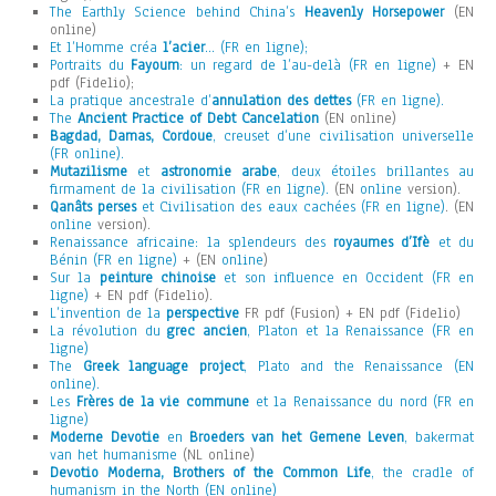
The Earthly Science behind China’s
Heavenly Horsepower
(EN
online)
Et l’Homme créa
l’acier
… (FR en ligne);
Portraits du
Fayoum
: un regard de l’au-delà (FR en ligne)
+ EN
pdf (Fidelio);
La pratique ancestrale d’
annulation des dettes
(FR en ligne).
The
Ancient Practice of Debt Cancelation
(EN online)
Bagdad, Damas, Cordoue
, creuset d’une civilisation universelle
(FR online).
Mutazilisme
et
astronomie arabe
, deux étoiles brillantes au
firmament de la civilisation (FR en ligne).
(EN
online
version).
Qanâts perses
et Civilisation des eaux cachées (FR en ligne)
. (EN
online
version).
Renaissance africaine: la splendeurs des
royaumes d’Ifè
et du
Bénin (FR en ligne)
+ (EN
online
)
Sur la
peinture chinoise
et son influence en Occident (FR en
ligne)
+ EN pdf (Fidelio).
L’invention de la
perspective
FR pdf (Fusion) + EN pdf (Fidelio)
La révolution du
grec ancien
, Platon et la Renaissance (FR en
ligne)
The
Greek language project
, Plato and the Renaissance (EN
online).
Les
Frères de la vie commune
et la Renaissance du nord (FR en
ligne)
Moderne Devotie
en
Broeders van het Gemene Leven
, bakermat
van het humanisme
(NL online)
Devotio Moderna, Brothers of the Common Life
, the cradle of
humanism in the North (EN online)