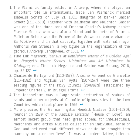
The Vleminck family settled in Antwerp, where she played an
important role in international trade. Jan Vleminck married
Isabella Schetz on July 21, 1561, daughter of banker Gaspar
Schetz (1513-1580). Together with Balthazar and Melchior, Gaspar
was one of the three sons of Emperor Charles’s Antwerp banker
Erasmus Schetz, who was also a friend and financier of Erasmus.
Melchior Schetz was the Prince of the Antwerp rhetoric chamber
De Violieren
and, in that capacity, together with external mayor
Anthonis Van Straelen, a key figure in the organization of the
glorious Antwerp Landjuweel of 1561.
↩︎
Tine Luk Meganck,
‘Census at Bethlehem. Winter of a Golden Age’
in:
Bruegel’s Winter Scenes. Historians and Art Historians in
Dialogue
, eds. Tine Luk Meganck and Sabine van Sprang, 2018,
pp. 85-127.
↩︎
Charles de Berlaymont (1510-1578), Antoine Perrenot de Granvelle
(1517-1582) and Viglius van Aytta (1507-1577) were the three
leading figures of the Privy Council (
consulta
), established by
Emperor Charles V
,
in Bruegel’s time.
↩︎
The Iconoclasm was a large-scale destruction of statues of
saints and other objects at Catholic religious sites in the Low
Countries, which took place in 1566.
↩︎
More precise, the German mystic Hendrik Niclaes (1501–1580),
founder in 1539 of the
Familia Caritatis
(‘House of Love’), an
almost secret group that held great appeal for intellectuals,
merchants, and artists. Niclaes called for an individual sense of
God and believed that different views could be brought into
harmony on a deeper level. It was a contemplative, tolerant