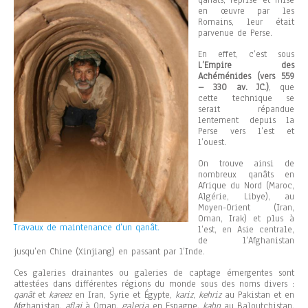
en œuvre par les
Romains, leur était
parvenue de Perse.
En effet, c’est sous
L’Empire des
Achéménides (vers 559
– 330 av. JC.)
, que
cette technique se
serait répandue
lentement depuis la
Perse vers l’est et
l’ouest.
On trouve ainsi de
nombreux qanâts en
Afrique du Nord (Maroc,
Algérie, Libye), au
Moyen-Orient (Iran,
Oman, Irak) et plus à
Travaux de maintenance d’un qanât.
l’est, en Asie centrale,
de l’Afghanistan
jusqu’en Chine (Xinjiang) en passant par l’Inde.
Ces galeries drainantes ou galeries de captage émergentes sont
attestées dans différentes régions du monde sous des noms divers :
qanât
et
kareez
en Iran, Syrie et Égypte,
kariz
,
kehriz
au Pakistan et en
Afghanistan,
aflaj
à Oman,
galeria
en Espagne,
kahn
au Baloutchistan,