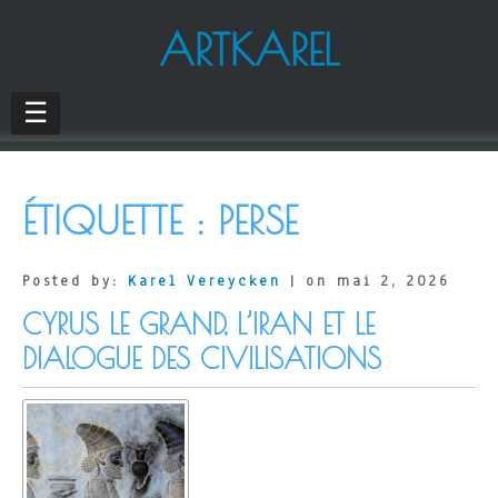
ARTKAREL
☰
ÉTIQUETTE :
PERSE
Posted by:
Karel Vereycken
| on mai 2, 2026
CYRUS LE GRAND, L’IRAN ET LE
DIALOGUE DES CIVILISATIONS