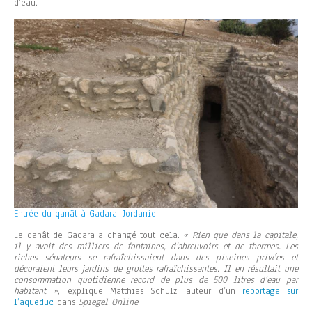
d’eau.
Entrée du qanât à Gadara, Jordanie.
Le qanât de Gadara a changé tout cela.
« Rien que dans la capitale,
il y avait des milliers de fontaines, d’abreuvoirs et de thermes. Les
riches sénateurs se rafraîchissaient dans des piscines privées et
décoraient leurs jardins de grottes rafraîchissantes. Il en résultait une
consommation quotidienne record de plus de 500 litres d’eau par
habitant »
, explique Matthias Schulz, auteur d’un
reportage sur
l’aqueduc
dans
Spiegel Online
.