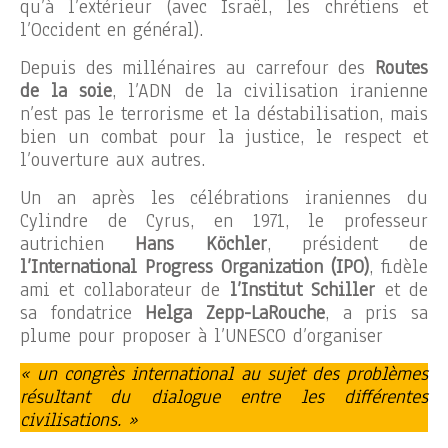
qu’à l’extérieur (avec Israël, les chrétiens et
l’Occident en général).
Depuis des millénaires au carrefour des
Routes
de la soie
, l’ADN de la civilisation iranienne
n’est pas le terrorisme et la déstabilisation, mais
bien un combat pour la justice, le respect et
l’ouverture aux autres.
Un an après les célébrations iraniennes du
Cylindre de Cyrus, en 1971, le professeur
autrichien
Hans Köchler
, président de
l’International Progress Organization (IPO)
, fidèle
ami et collaborateur de
l’Institut Schiller
et de
sa fondatrice
Helga Zepp-LaRouche
, a pris sa
plume pour proposer à l’UNESCO d’organiser
« un congrès international au sujet des problèmes
résultant du dialogue entre les différentes
civilisations. »