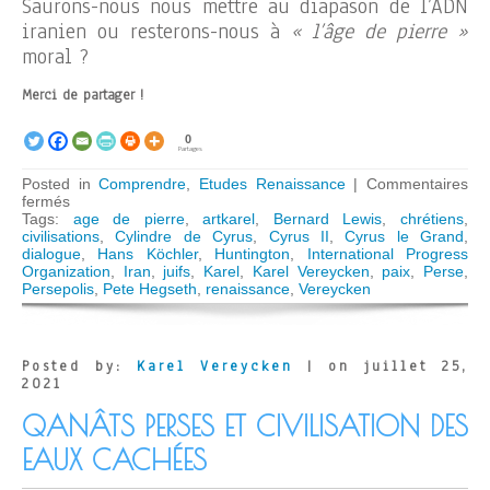
Saurons-nous nous mettre au diapason de l’ADN
iranien ou resterons-nous à
« l’âge de pierre »
moral ?
Merci de partager !
0
Partages
Posted in
Comprendre
,
Etudes Renaissance
|
Commentaires
sur
fermés
Cyrus
Tags:
age de pierre
,
artkarel
,
Bernard Lewis
,
chrétiens
,
le
civilisations
,
Cylindre de Cyrus
,
Cyrus II
,
Cyrus le Grand
,
Grand,
dialogue
,
Hans Köchler
,
Huntington
,
International Progress
l’Iran
Organization
,
Iran
,
juifs
,
Karel
,
Karel Vereycken
,
paix
,
Perse
,
et
Persepolis
,
Pete Hegseth
,
renaissance
,
Vereycken
le
dialogue
des
civilisations
Posted by:
Karel Vereycken
| on juillet 25,
2021
QANÂTS PERSES ET CIVILISATION DES
EAUX CACHÉES