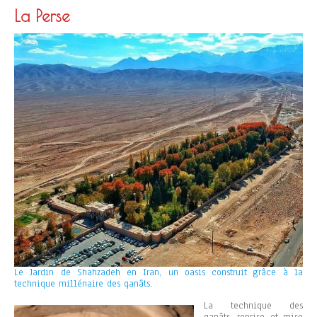
La Perse
Le Jardin de Shahzadeh en Iran, un oasis construit grâce à la
technique millénaire des qanâts.
La technique des
qanâts, reprise et mise