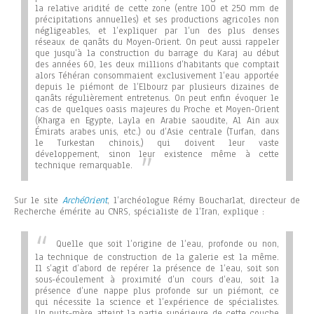
la relative aridité de cette zone (entre 100 et 250 mm de
précipitations annuelles) et ses productions agricoles non
négligeables, et l’expliquer par l’un des plus denses
réseaux de qanâts du Moyen-Orient. On peut aussi rappeler
que jusqu’à la construction du barrage du Karaj au début
des années 60, les deux millions d’habitants que comptait
alors Téhéran consommaient exclusivement l’eau apportée
depuis le piémont de l’Elbourz par plusieurs dizaines de
qanâts régulièrement entretenus. On peut enfin évoquer le
cas de quelques oasis majeures du Proche et Moyen-Orient
(Kharga en Egypte, Layla en Arabie saoudite, Al Ain aux
Émirats arabes unis, etc.) ou d’Asie centrale (Turfan, dans
le Turkestan chinois,) qui doivent leur vaste
développement, sinon leur existence même à cette
technique remarquable.
Sur le site
ArchéOrient
, l’archéologue Rémy Boucharlat, directeur de
Recherche émérite au CNRS, spécialiste de l’Iran, explique :
Quelle que soit l’origine de l’eau, profonde ou non,
la technique de construction de la galerie est la même.
Il s’agit d’abord de repérer la présence de l’eau, soit son
sous-écoulement à proximité d’un cours d’eau, soit la
présence d’une nappe plus profonde sur un piémont, ce
qui nécessite la science et l’expérience de spécialistes.
Un puits-mère atteint la partie supérieure de cette couche