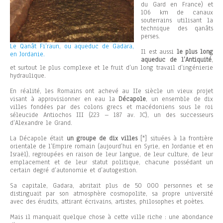
du Gard en France) et
106 km de canaux
souterrains utilisant la
technique des qanâts
perses.
Le Qanât Fi’raun, ou aqueduc de Gadara,
Il est aussi
le plus long
en Jordanie.
aqueduc de l’Antiquité
,
et surtout le plus complexe et le fruit d’un long travail d’ingénierie
hydraulique.
En réalité, les Romains ont achevé au IIe siècle un vieux projet
visant à approvisionner en eau la
Décapole
, un ensemble de dix
villes fondées par des colons grecs et macédoniens sous le roi
séleucide Antiochos III (223 – 187 av. JC), un des successeurs
d’Alexandre le Grand.
La Décapole était
un groupe de dix villes
[*] situées à la frontière
orientale de l’Empire romain (aujourd’hui en Syrie, en Jordanie et en
Israël), regroupées en raison de leur langue, de leur culture, de leur
emplacement et de leur statut politique, chacune possédant un
certain degré d’autonomie et d’autogestion.
Sa capitale, Gadara, abritait plus de 50 000 personnes et se
distinguait par son atmosphère cosmopolite, sa propre université
avec des érudits, attirant écrivains, artistes, philosophes et poètes.
Mais il manquait quelque chose à cette ville riche : une abondance