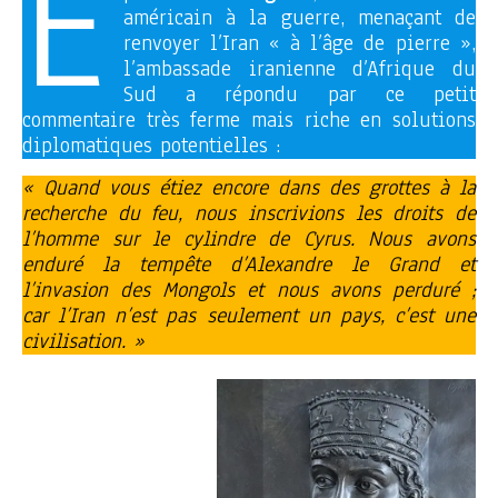
E
américain à la guerre, menaçant de
renvoyer l’Iran « à l’âge de pierre »,
l’ambassade iranienne d’Afrique du
Sud a répondu par ce petit
commentaire très ferme mais riche en solutions
diplomatiques potentielles :
« Quand vous étiez encore dans des grottes à la
recherche du feu, nous inscrivions les droits de
l’homme sur le cylindre de Cyrus. Nous avons
enduré la tempête d’Alexandre le Grand et
l’invasion des Mongols et nous avons perduré ;
car l’Iran n’est pas seulement un pays, c’est une
civilisation. »