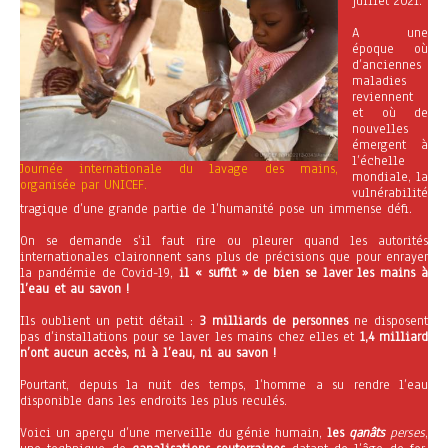
juillet 2021.
A une
époque où
d’anciennes
maladies
reviennent
et où de
nouvelles
émergent à
l’échelle
Journée internationale du lavage des mains,
mondiale, la
organisée par UNICEF.
vulnérabilité
tragique d’une grande partie de l’humanité pose un immense défi.
On se demande s’il faut rire ou pleurer quand les autorités
internationales claironnent sans plus de précisions que pour enrayer
la pandémie de Covid-19,
il « suffit » de bien se laver les mains à
l’eau et au savon !
Ils oublient un petit détail :
3 milliards de personnes
ne disposent
pas d’installations pour se laver les mains chez elles et
1,4 milliard
n’ont aucun accès, ni à l’eau, ni au savon !
Pourtant, depuis la nuit des temps, l’homme a su rendre l’eau
disponible dans les endroits les plus reculés.
Voici un aperçu d’une merveille du génie humain,
les
qanâts
perses
,