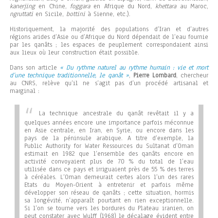
kanerjing
en Chine,
foggara
en Afrique du Nord,
khettara
au Maroc,
ngruttati
en Sicile,
bottini
à Sienne, etc.).
Historiquement, la majorité des populations d’Iran et d’autres
régions arides d’Asie ou d’Afrique du Nord dépendait de l’eau fournie
par les qanâts ; les espaces de peuplement correspondaient ainsi
aux lieux où leur construction était possible.
Dans son article
« Du rythme naturel au rythme humain : vie et mort
d’une technique traditionnelle, le qanât »
,
Pierre Lombard
, chercheur
au CNRS, relève qu’il ne s’agit pas d’un procédé artisanal et
marginal :
La technique ancestrale du qanât revêtait il y a
quelques années encore une importance parfois méconnue
en Asie centrale, en Iran, en Syrie, ou encore dans les
pays de la péninsule arabique. A titre d’exemple, la
Public Authority for Water Ressources du Sultanat d’Oman
estimait en 1982 que l’ensemble des qanâts encore en
activité convoyaient plus de 70 % du total de l’eau
utilisée dans ce pays et irriguaient près de 55 % des terres
à céréales. L’Oman demeurait certes alors l’un des rares
Etats du Moyen-Orient à entretenir et parfois même
développer son réseau de qanâts ; cette situation, hormis
sa longévité, n’apparaît pourtant en rien exceptionnelle.
Si l’on se tourne vers les bordures du Plateau iranien, on
peut constater avec Wulff (1968) le décalage évident entre