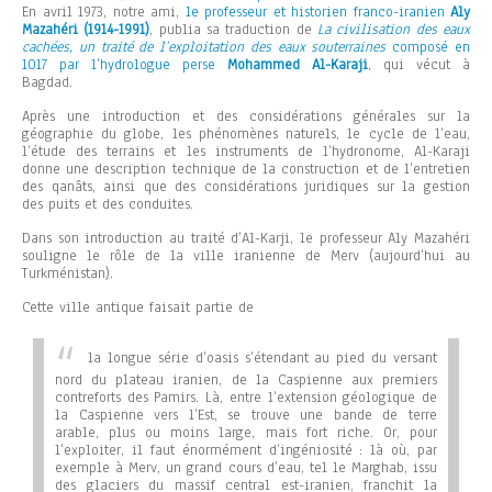
En avril 1973, notre ami,
le professeur et historien franco-iranien
Aly
Mazahéri (1914-1991)
, publia sa traduction de
La civilisation des eaux
cachées, un traité de l’exploitation des eaux souterraines
composé en
1017 par l’hydrologue perse
Mohammed Al-Karaji
, qui vécut à
Bagdad.
Après une introduction et des considérations générales sur la
géographie du globe, les phénomènes naturels, le cycle de l’eau,
l’étude des terrains et les instruments de l’hydronome, Al-Karaji
donne une description technique de la construction et de l’entretien
des qanâts, ainsi que des considérations juridiques sur la gestion
des puits et des conduites.
Dans son introduction au traité d’Al-Karji, le professeur Aly Mazahéri
souligne le rôle de la ville iranienne de Merv (aujourd’hui au
Turkménistan).
Cette ville antique faisait partie de
la longue série d’oasis s’étendant au pied du versant
nord du plateau iranien, de la Caspienne aux premiers
contreforts des Pamirs. Là, entre l’extension géologique de
la Caspienne vers l’Est, se trouve une bande de terre
arable, plus ou moins large, mais fort riche. Or, pour
l’exploiter, il faut énormément d’ingéniosité : là où, par
exemple à Merv, un grand cours d’eau, tel le Marghab, issu
des glaciers du massif central est-iranien, franchit la