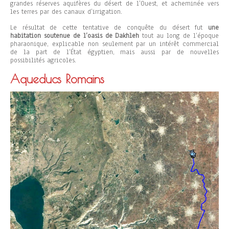
grandes réserves aquifères du désert de l’Ouest, et acheminée vers
les terres par des canaux d’irrigation.
Le résultat de cette tentative de conquête du désert fut
une
habitation soutenue de l’oasis de Dakhleh
tout au long de l’époque
pharaonique, explicable non seulement par un intérêt commercial
de la part de l’État égyptien, mais aussi par de nouvelles
possibilités agricoles.
Aqueducs Romains