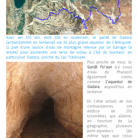
Avec ses 170 km, dont 106 en souterrain, le qanât de Gadara
(actuellement en Jordanie) est le plus grand aqueduc de l’Antiquité.
Il part d’une source d’eau de montagne
retenue par un barrage (à
droite) pour alimenter une série de villes à l’Est du Jourdain, en
particulier Gadara, proche du lac Tibériade.
Plus proche de nous, le
Qanât Fir’aun
(Le cours
d’eau du Pharaon)
également connu
comme
l’aqueduc de
Gadara
, aujourd’hui en
Jordanie.
En l’état actuel de nos
connaissances, cet
édifice de 170
kilomètres, qui alterne,
en fonction de la
géographie, plusieurs
pont-aqueducs (du
même type que celui