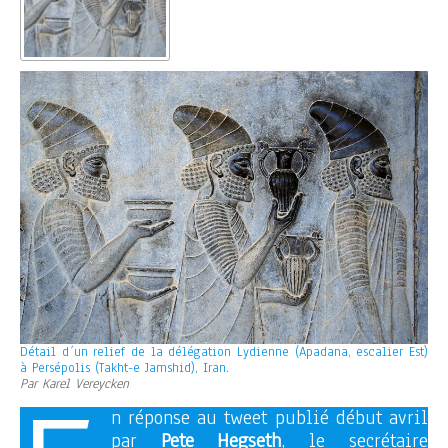
Détail d´un relief de la délégation Lydienne (Apadana, escalier Est)
à Persépolis (Takht-e Jamshid), Iran.
Par Karel Vereycken
n réponse au tweet publié début avril
par
Pete Hegseth
, le secrétaire