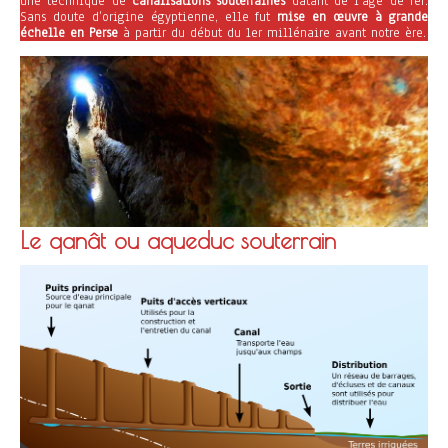
une technique de
canalisations souterraines
datant de l’âge de fer.
Sans doute d’origine égyptienne, elle fut
mise en œuvre à grande
échelle en Perse
à partir du début du 1er millénaire avant notre ère.
Le qanât ou aqueduc souterrain