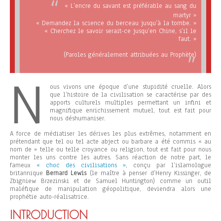
« L’encre du savant est préférable au sang du
martyr »
« Demandez la science du berceau jusqu’à la tombe. »
« Cherchez le savoir serait-ce jusqu’en Chine, s’il le
faut. »
(Paroles généralement attribuées au Prophète)
N
ous vivons une époque d’une stupidité cruelle. Alors
que l’histoire de la civilisation se caractérise par des
apports culturels multiples permettant un infini et
magnifique enrichissement mutuel, tout est fait pour
nous déshumaniser.
A force de médiatiser les dérives les plus extrêmes, notamment en
prétendant que tel ou tel acte abject ou barbare a été commis « au
nom de » telle ou telle croyance ou religion, tout est fait pour nous
monter les uns contre les autres. Sans réaction de notre part, le
fameux
« choc des civilisations »
, conçu par l’islamologue
britannique
Bernard Lewis
(le maître à penser d’Henry Kissinger, de
Zbigniew Brzezinski et de Samuel Huntington) comme un outil
maléfique de manipulation géopolitique, deviendra alors une
prophétie auto-réalisatrice.
INTRODUCTION