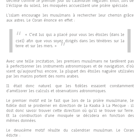
décrété comme le premier jour du calendrier hégirien. Enfin, lors de
l’éclipse du soleil, les mosquées accueillent une prière spéciale.
L’islam encourage les musulmans à rechercher leur chemin grâce
aux astres. Le Coran énonce en effet :
« C’est lui qui a placé pour vous les étoiles (dans le
ciel) afin que vous soyez dirigés dans les ténèbres sur la
terre et sur les mers. »
Avec une telle incitation, les premiers musulmans ne tardèrent pas
à perfectionner les instruments astronomiques et de navigation, d’où
vient qu’aujourd’hui encore, la plupart des étoiles naguère utilisées
par les marins portent des noms arabes.
Il était donc naturel que les fidèles essaient constamment
d’améliorer les calculs et observations astronomiques.
Le premier motif est le fait que lors de la prière musulmane, le
fidèle doit se prosterner en direction de la Kaaba à La Mecque : il
doit donc savoir trouver cette direction où qu’il se trouve sur Terre.
Et la construction d’une mosquée se décidera en fonction des
mêmes données.
Le deuxième motif résulte du calendrier musulman. Le Coran
édicte :