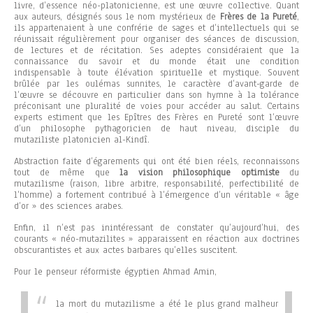
livre, d’essence néo-platonicienne, est une œuvre collective. Quant
aux auteurs, désignés sous le nom mystérieux de
Frères de la Pureté
,
ils appartenaient à une confrérie de sages et d’intellectuels qui se
réunissait régulièrement pour organiser des séances de discussion,
de lectures et de récitation. Ses adeptes considéraient que la
connaissance du savoir et du monde était une condition
indispensable à toute élévation spirituelle et mystique. Souvent
brûlée par les oulémas sunnites, le caractère d’avant-garde de
l’œuvre se découvre en particulier dans son hymne à la tolérance
préconisant une pluralité de voies pour accéder au salut. Certains
experts estiment que les Epîtres des Frères en Pureté sont l’œuvre
d’un philosophe pythagoricien de haut niveau, disciple du
mutaziliste platonicien al-Kindî.
Abstraction faite d’égarements qui ont été bien réels, reconnaissons
tout de même que
la vision philosophique optimiste
du
mutazilisme (raison, libre arbitre, responsabilité, perfectibilité de
l’homme) a fortement contribué à l’émergence d’un véritable « âge
d’or » des sciences arabes.
Enfin, il n’est pas inintéressant de constater qu’aujourd’hui, des
courants « néo-mutazilites » apparaissent en réaction aux doctrines
obscurantistes et aux actes barbares qu’elles suscitent.
Pour le penseur réformiste égyptien Ahmad Amin,
la mort du mutazilisme a été le plus grand malheur