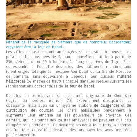
Minaret de la mosquée de Samarra que de nombreux Occidentaux
croyaient être la Tour de Babel…
Les villes abbassides sont aménagées sur des sites immenses. Les
palais et les mosquées de Samarra, nouvelle capitale à partir de
836, s’étendent sur 40 kilomètres le long des rives du Tigre. Pour
correspondre à l’échelle des sites, des bâtiments monumentaux
furent érigés, tels que la mosquée Abu Dulaf ou la Grande Mosquée
de Samarra, sans équivalent à l’époque. Son curieux
minaret
hélicoïdal
(52 mètres de haut) a inspiré dans les siècles suivants les
représentations occidentales de
la tour de Babel
.
De plus, en se reposant sur une armée originaire du Khorassan
(région du nord-est iranien) (*3) extrêmement disciplinée et
obéissante, mais aussi sur un système élaboré
de diligences
et
de
distribution de courrier
, les chefs abbassides parviennent à
augmenter leur emprise sur les gouverneurs de province. Ces
derniers, qui, du temps des califes omeyyades ne payaient que peu
d’impôts sous prétexte qu’ils devaient assurer à leurs frais la défense
des frontières du califat, devaient dès lors payer les taxes imposées
par le souverain.