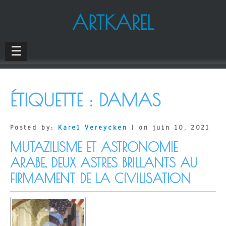
ARTKAREL
☰
ÉTIQUETTE :
DAMAS
Posted by:
Karel Vereycken
| on juin 10, 2021
MUTAZILISME ET ASTRONOMIE
ARABE, DEUX ASTRES BRILLANTS AU
FIRMAMENT DE LA CIVILISATION