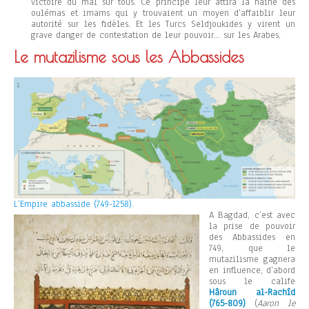
victoire du mal sur tous. Ce principe leur attira la haine des
oulémas et imams qui y trouvaient un moyen d’affaiblir leur
autorité sur les fidèles. Et les Turcs Seldjoukides y virent un
grave danger de contestation de leur pouvoir… sur les Arabes.
Le mutazilisme sous les Abbassides
L’Empire abbasside (749-1258).
A Bagdad, c’est avec
la prise de pouvoir
des Abbassides en
749, que le
mutazilisme gagnera
en influence, d’abord
sous le calife
Hâroun al-Rachîd
(765-809)
(
Aaron le