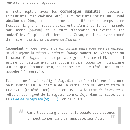
renversement des Omeyyades.
En nette rupture avec les
cosmologies dualistes
(mazdéisme,
zoroastrisme, manichéisme, etc.), le mutazilisme insiste sur
l’unité
absolue de Dieu
, conçue comme une entité hors du temps et de
l’espace. Il y a un rapport étroit entre l’unité de la communauté
musulmane (
Oumma
) et le culte d’adoration du Seigneur. Les
mutazilites s’inspirent étroitement du Coran, et il est assez erroné
d’en faire
« les libres penseurs de l’islam »
.
Cependant,
« nous rejetons la foi comme seule voie vers la religion
si elle rejette la raison »
, précise l’adage mutazilite. S’appuyant sur
la
raison
(le
logos
cher aux penseurs grecs Socrate et Platon) qu’il
estime compatible avec les doctrines islamiques, le mutazilisme
affirme que l’homme peut, en dehors de toute révélation divine,
accéder à la connaissance.
Tout comme l’avait souligné
Augustin
chez les chrétiens, l’homme
peut avancer sur le chemin de la vérité, non seulement grâce à
l’Evangile (la révélation), mais en lisant
« le Livre de la Nature »
,
reflet et avant-goût de la sagesse divine. Déjà, dans la Bible, dans
le
Livre de la Sagesse
(Sg. 13:5)
, on peut lire :
Car à travers la grandeur et la beauté des créatures,
on peut contempler, par analogie, leur Auteur.