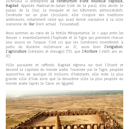
victorieux »
) entreprend
la construction d’une nouvelle capitale,
Bagdad
. Appelée
Madinat-As-Salam
(cité de la paix), elle abrite le
palais de la Cour, la mosquée et les bâtiments administratifs.
Construite sur un plan circulaire, elle s’inspire des traditions
antérieures, notamment celle qui avait donné naissance à la ville
iranienne de
Gur
(nom actuel : Firouzabad).
Nous sommes au cœur de la fertile Mésopotamie, le
« pays entre les
fleuves »
, essentiellement l’Euphrate et le Tigre qui prennent chacun
leur source en Turquie. C’est ici que les Sumériens inventèrent, à
partir du dixième millénaire av. JC, aussi bien
l’irrigation
,
l’agriculture
(céréales et élevage) (*2), que
l’écriture
(-3400 ans av.
JC).
Ville puissante et raffinée, Bagdad régnera sur tout l’Orient et
devient la capitale du monde arabe. Traversée par le Tigre, peuplée
aujourd’hui de quelque 10 millions d’habitants, elle reste la plus
grande ville d’Irak ainsi que la deuxième ville la plus peuplée du
monde arabe (après le Caire, en Egypte).