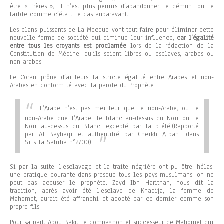
être « frères », il n’est plus permis d’abandonner le démuni ou le
faible comme c’était le cas auparavant.
Les clans puissants de La Mecque vont tout faire pour éliminer cette
nouvelle forme de société qui diminue leur influence,
car l’égalité
entre tous les croyants est proclamée
lors de la rédaction de la
Constitution de Médine, qu’ils soient libres ou esclaves, arabes ou
non-arabes.
Le Coran prône d’ailleurs la stricte égalité entre Arabes et non-
Arabes en conformité avec la parole du Prophète :
L’Arabe n’est pas meilleur que le non-Arabe, ou le
non-Arabe que l’Arabe, le blanc au-dessus du Noir ou le
Noir au-dessus du Blanc, excepté par la piété.
(Rapporté
par Al Bayhaqi et authentifié par Cheikh Albani dans
Silsila Sahiha n°2700).
Si par la suite, l’esclavage et la traite négrière ont pu être, hélas,
une pratique courante dans presque tous les pays musulmans, on ne
peut pas accuser le prophète. Zayd Ibn Harithah, nous dit la
tradition, après avoir été l’esclave de Khadija, la femme de
Mahomet, aurait été affranchi et adopté par ce dernier comme son
propre fils.
Pour sa part, Abou Bakr, le compagnon et successeur de Mahomet qui