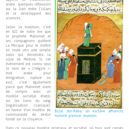
arabe, quelques réflexions
sur le lien entre l’islam
et le développent des
sciences.
Selon la tradition, c’est
en 622 de notre ère que
le prophète Mahomet et
ses compagnons quittent
La Mecque pour se mettre
en route vers une simple
oasis qui deviendra la
ville de Médine. Si cet
événement est connu sous
le nom de « l’Hégire »,
mot arabe pour
émigration, rupture ou
exil, c’est également
parce que Mahomet vient
de rompre avec un
modèle sociétal établi
sur les liens du sang
(organisation clanique),
en faveur d’un modèle de
Bilal ibn-Raba, un esclave affranchi
communauté de destin
nommé premier muezzin.
fondé sur la croyance.
Dans ce nouveau modèle religieux et sociétal, où tous sont censés