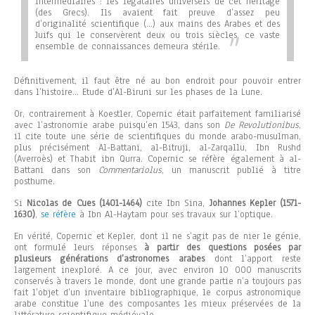
intermédiaires : les légataires universels de cet héritage
(des Grecs). Ils avaient fait preuve d’assez peu
d’originalité scientifique (…) aux mains des Arabes et des
Juifs qui le conservèrent deux ou trois siècles, ce vaste
ensemble de connaissances demeura stérile
.
Définitivement, il faut être né au bon endroit pour pouvoir entrer
dans l’histoire…
Etude d’Al-Biruni sur les phases de la Lune.
Or, contrairement à Koestler, Copernic était parfaitement familiarisé
avec l’astronomie arabe puisqu’en 1543, dans son
De Revolutionibus
,
il cite toute une série de scientifiques du monde arabo-musulman,
plus précisément Al-Battani, al-Bitruji, al-Zarqallu, Ibn Rushd
(Averroès) et Thabit ibn Qurra. Copernic se réfère également à al-
Battani dans son
Commentariolus
, un manuscrit publié à titre
posthume.
Si
Nicolas de Cues (1401-1464)
cite Ibn Sina,
Johannes Kepler (1571-
1630)
,
se réfère
à Ibn Al-Haytam pour ses travaux sur l’optique.
En vérité, Copernic et Kepler, dont il ne s’agit pas de nier le génie,
ont formulé leurs réponses
à partir des questions posées par
plusieurs générations d’astronomes arabes
dont l’apport reste
largement inexploré. A ce jour, avec environ 10 000 manuscrits
conservés à travers le monde, dont une grande partie n’a toujours pas
fait l’objet d’un inventaire bibliographique, le corpus astronomique
arabe constitue l’une des composantes les mieux préservées de la