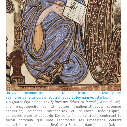
Un savant, membre des Frères de la Pureté (Miniature de 1287, Épîtres
des frères dans la pureté, Bibliothèque Süleymaniye, Istanbul)
A signaler également, les
Epitres des Frères en Pureté
(
Ikwân al-Safâ
),
une encyclopédie de 52 épitres (mathémathiques, sciences
naturelles, sciences rationnelles et sciences théologiques),
composée entre le début du IXe et la fin du Xe siècle contenant le
savoir commun, que vont s’approprier les Ismaéliens, courant
contestataire de l’époque. Réalisé à Bassorah, dans l’actuel Irak, ce