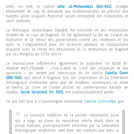
Enfin, en 848, le calife
Jafar al-Mutawakkil (847-861)
, change
totalement de cap et demande aux traditionalistes de prêcher des
hadiths selon lesquels Mahomet aurait condamné les mutazilites et
leurs soutiens.
La théologie dialectique (
Kalâm
) fut interdite et les mutazilites
écartés de la cour de Bagdad. Ce fut également la fin de l’esprit de
tolérance et le retour des persécutions contre les chrétiens et les
juifs. Si l’engouement pour les sciences perdura, le mutazilisme
disparut avec la chute des Abbassides et la destruction de Bagdad
par les Mongols au XIIIe siècle.
Le mutazilisme influencera également le judaïsme. Le
Kitab Al-
Amanat Wa’l-I’tiqadat
– c’est-à-dire le
Livre des croyances et des
opinions
– du savant juif rabbinique du Xe siècle
Saadia Gaon
(882-942)
, qui vécut à Bagdad, tire son inspiration de la littérature
théologique chrétienne ainsi que de modèles islamiques. Le
Kitab
al-Tawhid
, le
Livre de l’unité divine
, du contemporain karaïte de
Saadia,
Jacob Qirqisani (m. 930)
, est malheureusement perdu.
Ce qui fait dire à l’islamologue allemande
Sabine Schmidtke
que :
La nouvelle tradition de la pensée rationnelle juive
qui a surgi au cours du neuvième siècle était, dans sa
phase initiale, principalement informée par la littérature
théologique chrétienne, tant dans son contenu que dans sa