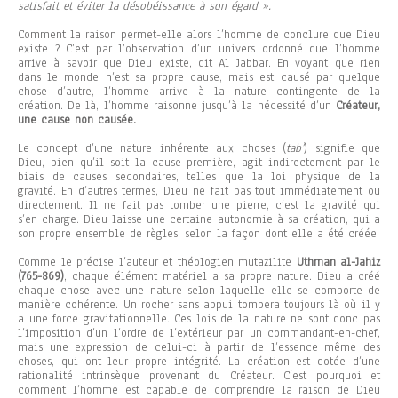
satisfait et éviter la désobéissance à son égard ».
Comment la raison permet-elle alors l’homme de conclure que Dieu
existe ? C’est par l’observation d’un univers ordonné que l’homme
arrive à savoir que Dieu existe, dit Al Jabbar. En voyant que rien
dans le monde n’est sa propre cause, mais est causé par quelque
chose d’autre, l’homme arrive à la nature contingente de la
création. De là, l’homme raisonne jusqu’à la nécessité d’un
Créateur,
une cause non causée.
Le concept d’une nature inhérente aux choses (
tab’
) signifie que
Dieu, bien qu’il soit la cause première, agit indirectement par le
biais de causes secondaires, telles que la loi physique de la
gravité. En d’autres termes, Dieu ne fait pas tout immédiatement ou
directement. Il ne fait pas tomber une pierre, c’est la gravité qui
s’en charge. Dieu laisse une certaine autonomie à sa création, qui a
son propre ensemble de règles, selon la façon dont elle a été créée.
Comme le précise l’auteur et théologien mutazilite
Uthman al-Jahiz
(765-869)
, chaque élément matériel a sa propre nature. Dieu a créé
chaque chose avec une nature selon laquelle elle se comporte de
manière cohérente. Un rocher sans appui tombera toujours là où il y
a une force gravitationnelle. Ces lois de la nature ne sont donc pas
l’imposition d’un l’ordre de l’extérieur par un commandant-en-chef,
mais une expression de celui-ci à partir de l’essence même des
choses, qui ont leur propre intégrité. La création est dotée d’une
rationalité intrinsèque provenant du Créateur. C’est pourquoi et
comment l’homme est capable de comprendre la raison de Dieu