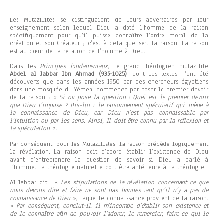
Les Mutazilites se distinguaient de leurs adversaires par leur
enseignement selon lequel Dieu a doté l’homme de la raison
spécifiquement pour qu’il puisse connaître l’ordre moral de la
création et son Créateur ; c’est à cela que sert la raison. La raison
est au cœur de la relation de l’homme à Dieu.
Dans les
Principes fondamentaux
, le grand théologien mutazilite
Abdel al Jabbar Ibn Ahmad (935-1025)
, dont les textes n’ont été
découverts que dans les années 1950 par des chercheurs égyptiens
dans une mosquée du Yémen, commence par poser le premier devoir
de la raison :
« Si on pose la question : Quel est le premier devoir
que Dieu t’impose ? Dis-lui : le raisonnement spéculatif qui mène à
la connaissance de Dieu, car Dieu n’est pas connaissable par
l’intuition ou par les sens. Ainsi, Il doit être connu par la réflexion et
la spéculation ».
Par conséquent, pour les Mutazilistes, la raison précède logiquement
la révélation. La raison doit d’abord établir l’existence de Dieu
avant d’entreprendre la question de savoir si Dieu a parlé à
l’homme. La théologie naturelle doit être antérieure à la théologie.
Al Jabbar dit :
« Les stipulations de la révélation concernant ce que
nous devons dire et faire ne sont pas bonnes tant qu’il n’y a pas de
connaissance de Dieu »
, laquelle connaissance provient de la raison.
« Par conséquent, conclut-il, il m’incombe d’établir son existence et
de le connaître afin de pouvoir l’adorer, le remercier, faire ce qui le