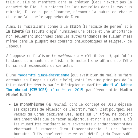
telle qu’elle se manifeste dans sa création (Ceci n’exclut pas la
capacité de Dieu à supplanter les lois naturelles dans le cas d’un
miracle). Du coup, pour l’homme, découvrir la nature de chaque
chose ne fait que le rapprocher de Dieu.
Ainsi, le muzatilisme donne à la
raison
(la faculté de penser) et à
la liberté
(la faculté d’agir) humaines une place et une importance
non seulement inconnues dans les autres tendances de l’Islam mais
même dans la plupart des courants philosophiques et religieux de
l’époque.
A l’opposé du fatalisme (
« mektoub ! »
= c’était écrit !), qui fut la
tendance dominante dans l’islam, le mutazilisme affirme que l’être
humain est responsable de ses actes.
D’une
modernité quasi-érasmienne
(qui avait bien du mal à se faire
entendre en Europe au XVIe siècle), voici les cinq principes de la
foi mutazilite décrits par le théologien mutazilite
Abdel al Jabbar
Ibn Ahmad (935-1025)
,
résumés en 2015
par l’économiste
Nadim
Michel Kalife
:
Le monothéisme
(
Al Tawhïd
), dont le concept de Dieu dépasse
les capacités de réflexion de l’esprit humain. C’est pourquoi les
versets du Coran décrivant Dieu assis sur un trône, ne doivent
être interprétés que de façon allégorique et non à la lettre. D’où
les mutazilites traitèrent leurs adversaires d’anthropomorphistes
cherchant à ramener Dieu l’inconnaissable à une forme
humaine. Et ils conclurent que ce seul détail (!) du Coran suffit