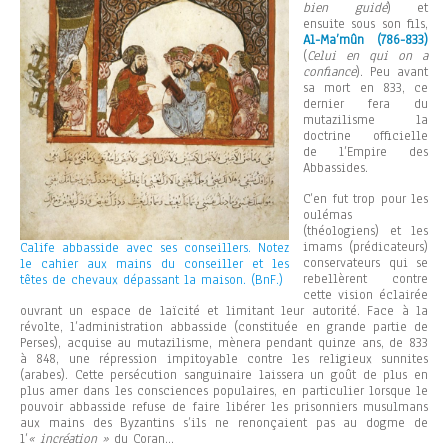
bien guidé
) et
ensuite sous son fils,
Al-Ma’mûn (786-833)
(
Celui en qui on a
confiance
). Peu avant
sa mort en 833, ce
dernier fera du
mutazilisme la
doctrine officielle
de l’Empire des
Abbassides.
C’en fut trop pour les
oulémas
(théologiens) et les
imams (prédicateurs)
Calife abbasside avec ses conseillers. Notez
conservateurs qui se
le cahier aux mains du conseiller et les
rebellèrent contre
têtes de chevaux dépassant la maison. (BnF.)
cette vision éclairée
ouvrant un espace de laïcité et limitant leur autorité. Face à la
révolte, l’administration abbasside (constituée en grande partie de
Perses), acquise au mutazilisme, mènera pendant quinze ans, de 833
à 848, une répression impitoyable contre les religieux sunnites
(arabes). Cette persécution sanguinaire laissera un goût de plus en
plus amer dans les consciences populaires, en particulier lorsque le
pouvoir abbasside refuse de faire libérer les prisonniers musulmans
aux mains des Byzantins s’ils ne renonçaient pas au dogme de
l’
« incréation »
du Coran…