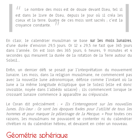
Le nombre des mois est de douze devant Dieu, tel il
est dans le livre de Dieu, depuis le jour où il créa les
cieux et la terre. Quatre de ces mois sont sacrés ; c’est la
croyance constante.
En clair, le calendrier musulman se base
sur les mois lunaires
,
d’une durée d’environ 29,5 jours. Or 12 x 29,5 ne fait que 345 jours
dans l’année. On est loin des 365 jours, 6 heures, 9 minutes et 4
secondes qui mesurent la durée de la rotation de la Terre autour du
Soleil…
Enfin, un dernier défi se posait par l’interprétation du mouvement
lunaire. Les mois, dans la religion musulmane, ne commencent pas
avec la nouvelle lune astronomique, définie comme l’instant où la
lune a la même longitude écliptique que le Soleil (elle est donc
invisible, noyée dans l’albédo solaire) ; ils commencent lorsque le
croissant lunaire commence à apparaître au crépuscule.
Le Coran dit précisément :
« Ils t’interrogeront sur les nouvelles
lunes. Dis-leur : Ce sont les époques fixées pour l’utilité de tous les
hommes et pour marquer le pèlerinage de la Mecque. »
Pour toutes ces
raisons, les musulmans ne pouvaient se contenter ni du calendrier
chrétien ni du calendrier hébreu, et devaient en créer un nouveau.
Géométrie sphérique