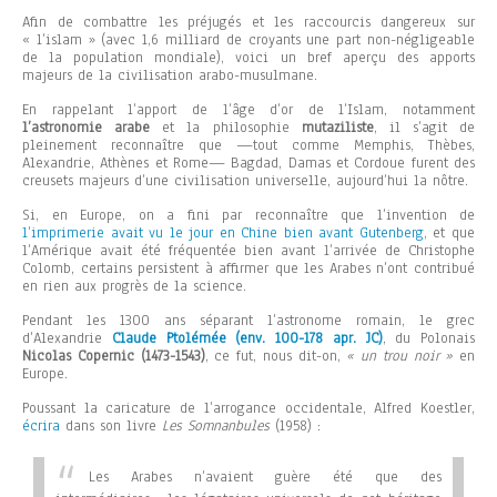
Afin de combattre les préjugés et les raccourcis dangereux sur
« l’islam » (avec 1,6 milliard de croyants une part non-négligeable
de la population mondiale), voici un bref aperçu des apports
majeurs de la civilisation arabo-musulmane.
En rappelant l’apport de l’âge d’or de l’Islam, notamment
l’astronomie arabe
et la philosophie
mutaziliste
, il s’agit de
pleinement reconnaître que —tout comme Memphis, Thèbes,
Alexandrie, Athènes et Rome— Bagdad, Damas et Cordoue furent des
creusets majeurs d’une civilisation universelle, aujourd’hui la nôtre.
Si, en Europe, on a fini par reconnaître que l’invention de
l’imprimerie avait vu le jour en Chine bien avant Gutenberg
, et que
l’Amérique avait été fréquentée bien avant l’arrivée de Christophe
Colomb, certains persistent à affirmer que les Arabes n’ont contribué
en rien aux progrès de la science.
Pendant les 1300 ans séparant l’astronome romain, le grec
d’Alexandrie
Claude Ptolémée (env. 100-178 apr. JC)
, du Polonais
Nicolas Copernic (1473-1543)
, ce fut, nous dit-on,
« un trou noir »
en
Europe.
Poussant la caricature de l’arrogance occidentale, Alfred Koestler,
écrira
dans son livre
Les Somnanbules
(1958) :
Les Arabes n’avaient guère été que des