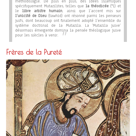
méthodologie. De plus en plus, des idées islamiques
spécifiquement Mutazilites, telles que
la théodicée
(*1) et
le
libre arbitre humain
, ainsi que l’accent mis sur
l’unicité de Dieu
(tawhïd) ont résonné parmi les penseurs
juifs, dont beaucoup ont finalement adopté l’ensemble du
système doctrinal de la Mutazila. La ’Mutazila juive’
désormais émergente domina la pensée théologique juive
pour les siècles à venir.
Frères de la Pureté