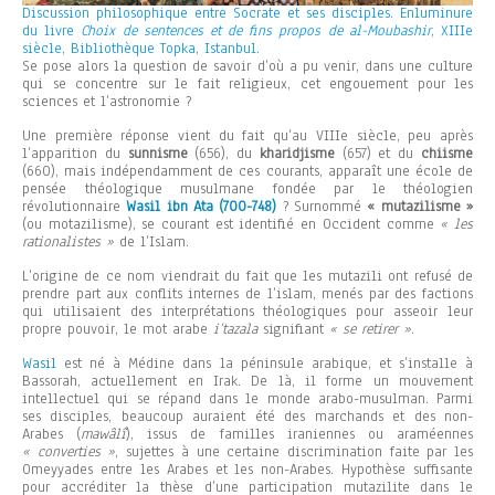
Discussion philosophique entre Socrate et ses disciples. Enluminure
du livre
Choix de sentences et de fins propos de al-Moubashir
, XIIIe
siècle, Bibliothèque Topka, Istanbul.
Se pose alors la question de savoir d’où a pu venir, dans une culture
qui se concentre sur le fait religieux, cet engouement pour les
sciences et l’astronomie ?
Une première réponse vient du fait qu’au VIIIe siècle, peu après
l’apparition du
sunnisme
(656), du
kharidjisme
(657) et du
chiisme
(660), mais indépendamment de ces courants, apparaît une école de
pensée théologique musulmane fondée par le théologien
révolutionnaire
Wasil ibn Ata (700-748)
? Surnommé
« mutazilisme »
(ou motazilisme), se courant est identifié en Occident comme
« les
rationalistes »
de l’Islam.
L’origine de ce nom viendrait du fait que les mutazili ont refusé de
prendre part aux conflits internes de l’islam, menés par des factions
qui utilisaient des interprétations théologiques pour asseoir leur
propre pouvoir, le mot arabe
i’tazala
signifiant
« se retirer »
.
Wasil
est né à Médine dans la péninsule arabique, et s’installe à
Bassorah, actuellement en Irak. De là, il forme un mouvement
intellectuel qui se répand dans le monde arabo-musulman. Parmi
ses disciples, beaucoup auraient été des marchands et des non-
Arabes (
mawâlî
), issus de familles iraniennes ou araméennes
« converties »
, sujettes à une certaine discrimination faite par les
Omeyyades entre les Arabes et les non-Arabes. Hypothèse suffisante
pour accréditer la thèse d’une participation mutazilite dans le