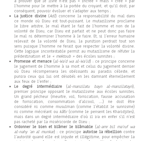
à prouver que le livre n’est pas « incréé » mais « créé » par
l’homme pour le mettre à la portée du croyant, et qu’il doit, par
conséquent, pouvoir évoluer et s’adapter aux temps ;
La justice divine
(
Adl
) concerne la responsabilité du mal dans
ce monde où Dieu est tout-puissant. Le mutazilisme proclame
le libre arbitre, le mal étant le fait de l’homme et non de la
volonté de Dieu, car Dieu est parfait et ne peut donc pas faire
le mal ni déterminer l’homme à le faire. Et, si l’erreur humaine
relevait de la volonté de Dieu, la punition perdrait tout son
sens puisque l’homme ne ferait que respecter la volonté divine.
Cette logique incontestable permit au mutazilisme de réfuter la
prédestination et le
« mektoub »
des écoles sunnites ;
Promesse et menace
(
al-Wa’d wa al-Wa’id
) : ce principe concerne
le jugement de l’homme à sa mort et celui du jugement dernier
où Dieu récompensera les obéissants au paradis céleste, et
punira ceux qui lui ont désobéi en les damnant éternellement
aux feux de l’enfer ;
Le degré intermédiaire
(
al-manzilatu bayn al-manzilatayn
),
premier principe opposant le mutazilisme aux écoles sunnites.
Un grand pécheur (meurtre, vol, fornication, fausse accusation
de fornication, consommation d’alcool, ….) ne doit être
considéré ni comme musulman (comme l’établit le sunnisme)
ni comme mécréant ou
kâfir
(comme le pensent les Kharidjites),
mais dans un degré intermédiaire d’où il ira en enfer s’il n’est
pas racheté par la miséricorde de Dieu ;
Ordonner le bien et blâmer le blâmable
(
al-amr bil ma’ruf wa
al-nahy ‘an al munkar
) : ce principe
autorise la rébellion
contre
l’autorité quand elle est injuste et illégitime, pour empêcher la