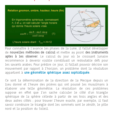
Pour connaître à l’avance les phases de la Lune, il fallut développer
de
nouvelles méthodes de calcul
et mettre au point
des instruments
aptes à les observer
. Le calcul du jour où le croissant lunaire
recommence à devenir visible constituait un redoutable défi pour
les savants arabes. Pour prédire ce jour, il fallait pouvoir décrire son
mouvement par rapport à l’horizon, un problème dont la résolution
appartient à
une géométrie sphérique assez sophistiquée
.
Ce sont la détermination de la direction de la Mecque depuis un
lieu donné et l’heure des prières qui ont poussé les musulmans à
élaborer une telle géométrie. La résolution de ces problèmes
suppose en effet que l’on sache calculer le côté d’un triangle
sphérique de la sphère céleste à partir de ses trois angles et des
deux autres côtés ; pour trouver l’heure exacte, par exemple, il faut
savoir construire le triangle dont les sommets sont le zénith, le pôle
nord et la position du Soleil.