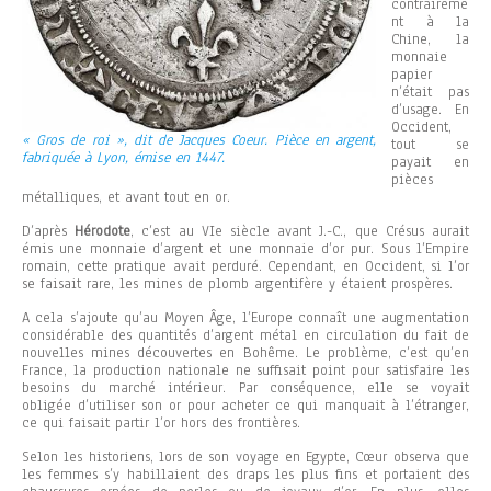
contraireme
nt à la
Chine, la
monnaie
papier
n’était pas
d’usage. En
Occident,
« Gros de roi », dit de Jacques Coeur. Pièce en argent,
tout se
fabriquée à Lyon, émise en 1447.
payait en
pièces
métalliques, et avant tout en or.
D’après
Hérodote
, c’est au VIe siècle avant J.-C., que Crésus aurait
émis une monnaie d’argent et une monnaie d’or pur. Sous l’Empire
romain, cette pratique avait perduré. Cependant, en Occident, si l’or
se faisait rare, les mines de plomb argentifère y étaient prospères.
A cela s’ajoute qu’au Moyen Âge, l’Europe connaît une augmentation
considérable des quantités d’argent métal en circulation du fait de
nouvelles mines découvertes en Bohême. Le problème, c’est qu’en
France, la production nationale ne suffisait point pour satisfaire les
besoins du marché intérieur. Par conséquence, elle se voyait
obligée d’utiliser son or pour acheter ce qui manquait à l’étranger,
ce qui faisait partir l’or hors des frontières.
Selon les historiens, lors de son voyage en Egypte, Cœur observa que
les femmes s’y habillaient des draps les plus fins et portaient des