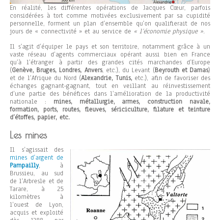
En réalité, les différentes opérations de Jacques Cœur, parfois
considérées à tort comme motivées exclusivement par sa cupidité
personnelle, forment un plan d’ensemble qu’on qualifierait de nos
jours de « connectivité » et au service de
« l’économie physique »
.
Il s’agit d’équiper le pays et son territoire, notamment grâce à un
vaste réseau d’agents commerciaux opérant aussi bien en France
qu’à l’étranger à partir des grandes cités marchandes d’Europe
(
Genève, Bruges, Londres, Anvers
, etc.), du Levant (
Beyrouth et Damas
)
et de l’Afrique du Nord (
Alexandrie, Tunis,
etc.), afin de favoriser des
échanges gagnant-gagnant, tout en veillant au réinvestissement
d’une partie des bénéfices dans l’amélioration de la productivité
nationale :
mines, métallurgie, armes, construction navale,
formation, ports, routes, fleuves, sériciculture, filature et teinture
d’étoffes, papier, etc.
Les mines
Il s’agissait des
mines d’argent de
Pampailly
, à
Brussieu, au sud
de l’Arbresle et de
Tarare, à 25
kilomètres à
l’ouest de Lyon,
acquis et exploité