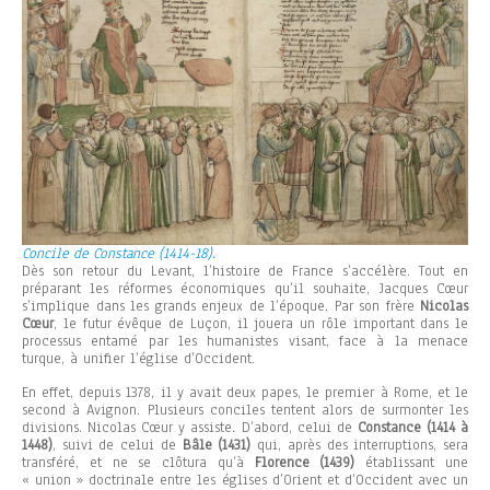
Concile de Constance (1414-18).
Dès son retour du Levant, l’histoire de France s’accélère. Tout en
préparant les réformes économiques qu’il souhaite, Jacques Cœur
s’implique dans les grands enjeux de l’époque. Par son frère
Nicolas
Cœur
, le futur évêque de Luçon, il jouera un rôle important dans le
processus entamé par les humanistes visant, face à la menace
turque, à unifier l’église d’Occident.
En effet, depuis 1378, il y avait deux papes, le premier à Rome, et le
second à Avignon. Plusieurs conciles tentent alors de surmonter les
divisions. Nicolas Cœur y assiste. D’abord, celui de
Constance (1414 à
1448)
, suivi de celui de
Bâle (1431)
qui, après des interruptions, sera
transféré, et ne se clôtura qu’à
Florence (1439)
établissant une
« union » doctrinale entre les églises d’Orient et d’Occident avec un