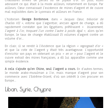
chaussures ornées de perles ou de joyaux d’or. En plus, elles
adoraient ce qui était à la mode ailleurs, notamment en Europe. Par
ailleurs, Cœur connaissait l’existence de mines d’argent et de cuivre
mal exploitées dans le Lyonnais et ailleurs en France.
L’historien
George Bordonove
, dans
« Jacques Cœur, trésorier de
Charles VII »
, estime que l’argentier, ancien agent de change, a dû
rapidement constater que les Egyptiens, préféraient «
bizarrement,
l’argent à l’or, troquant l’un contre l’autre à poids égal »
, alors qu’en
Europe, le taux de change établissait 15 volumes d’argent contre un
volume d’or…
En clair, il se rendit à l’évidence que la région
« regorgeait d’or »
et que la cote de l’argent y était très avantageuse. L’opportunité
d’enrichir son pays en obtenant un prix
« en or »
pour l’argent et le
cuivre extrait des mines françaises, a dû lui apparaître comme une
simple évidence.
A cela s’ajoute qu’en Chine, seul l’argent a cours.
En d’autres termes,
le monde arabo-musulman a l’or, mais manque d’argent pour son
commerce avec l’Extrême-Orient, d’où son intérêt à s’en procurer en
Europe…
Liban, Syrie, Chypre