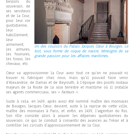
besoins du
souverain, de
ses serviteurs
et de la Cour,
pour leur vie
quotidienne,
leur
habillement,
leur
armement,
Un des couloirs du Palais Jacques Cœur à Bourges. Le
les armures,
toit, sous forme de coque de navire, témoigne de sa
les fourrures,
grande passion pour les affaires maritimes.
les tissus, les
chevaux, etc.
Cœur va approvisionner la Cour avec tout ce qu’on ne pouvait ni
trouver ni fabriquer chez nous, mais qu’il pouvait faire venir
d’Alexandrie, de Damas et de Beyrouth, à l’époque des points nodaux
majeurs de la Route de la soie terrestre et maritime où il installe
ses agents commerciaux, ses
« facteurs »
.
Suite à cela, en 1439, après avoir été nommé maître des monnaies
de Bourges, Jacques Cœur, devient, suite à la reprise de cette ville,
maître des monnaies à Paris, et enfin, en 1439, l’argentier du Roi.
Son rôle consiste alors à assurer les dépenses quotidiennes du
souverain, ce qui le conduit à consentir des avances au Trésor et à
contrôler les circuits d’approvisionnement de la Cour.