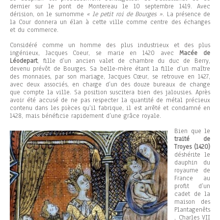
dernier sur le pont de Montereau le 10 septembre 1419. Avec
dérision, on le surnomme
« le petit roi de Bourges »
. La présence de
la Cour donnera un élan à cette ville comme centre des échanges
et du commerce.
Considéré comme un homme des plus industrieux et des plus
ingénieux, Jacques Coeur, se marie en 1420 avec
Macée de
Léodepart
, fille d’un ancien valet de chambre du duc de Berry,
devenu prévôt de Bourges. Sa belle-mère étant la fille d’un maître
des monnaies, par son mariage, Jacques Cœur, se retrouve en 1427,
avec deux associés, en charge d’un des douze bureaux de change
que compte la ville. Sa position suscitera bien des jalousies. Après
avoir été accusé de ne pas respecter la quantité de métal précieux
contenu dans les pièces qu’il fabrique, il est arrêté et condamné en
1428, mais bénéficie rapidement d’une grâce royale.
Bien que le
traité de
Troyes (1420)
déshérite le
dauphin du
royaume de
France au
profit d’un
cadet de la
maison des
Plantagenêts
, Charles VII