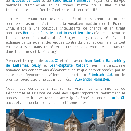
de
Nicolas de Cues
et de
Piero della Francesca
. Voyant une Europe
menacée d’implosion et de chaos, mettre fin à une guerre
interminable et unifier la Chrétienté est leur priorité.
Ensuite, marchant dans les pas de
Saint-Louis
, Cœur est un des
premiers à assumer pleinement
la vocation maritime
de la France.
Enfin, grâce à une politique intelligente de change et en tirant
profit des
Routes de la soie maritimes et terrestres
d’alors, il favorise
le commerce international. A Bruges, à Lyon et à Genève, il
échange de la soie et des épices contre du drap et des harengs tout
en investissant dans la sériciculture, dans la construction navale,
dans les mines et la sidérurgie.
Préparant le règne de
Louis XI
et bien avant
Jean Bodin
,
Barthélémy
de Laffemas
,
Sully
et
Jean-Baptiste Colbert
, son mercantilisme
annonce les conceptions d’économie politique perfectionnées par la
suite par l’économiste allemand américain
Friedrich List
ou le
premier secrétaire américain au Trésor,
Alexander Hamilton
.
Nous nous concentrons ici sur sa vision de l’homme et de
l’économie et laissons de côté des sujets importants, notamment le
procès contre lui, ses rapports avec Agnès Sorel ou encore
Louis XI
,
auxquels de nombreux livres ont été consacrés.