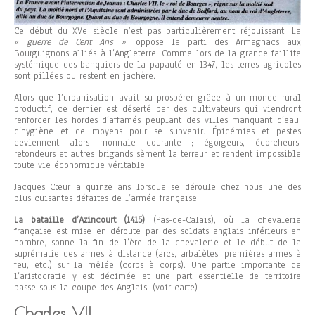
Ce début du XVe siècle n’est pas particulièrement réjouissant. La
« guerre de Cent Ans »
, oppose le parti des Armagnacs aux
Bourguignons alliés à l’Angleterre. Comme lors de la grande faillite
systémique des banquiers de la papauté en 1347, les terres agricoles
sont pillées ou restent en jachère.
Alors que l’urbanisation avait su prospérer grâce à un monde rural
productif, ce dernier est déserté par des cultivateurs qui viendront
renforcer les hordes d’affamés peuplant des villes manquant d’eau,
d’hygiène et de moyens pour se subvenir. Épidémies et pestes
deviennent alors monnaie courante ; égorgeurs, écorcheurs,
retondeurs et autres brigands sèment la terreur et rendent impossible
toute vie économique véritable.
Jacques Cœur a quinze ans lorsque se déroule chez nous une des
plus cuisantes défaites de l’armée française.
La bataille d’Azincourt (1415)
(Pas-de-Calais), où la chevalerie
française est mise en déroute par des soldats anglais inférieurs en
nombre, sonne la fin de l’ère de la chevalerie et le début de la
suprématie des armes à distance (arcs, arbalètes, premières armes à
feu, etc.) sur la mêlée (corps à corps). Une partie importante de
l’aristocratie y est décimée et une part essentielle de territoire
passe sous la coupe des Anglais. (voir carte)
Charles VII