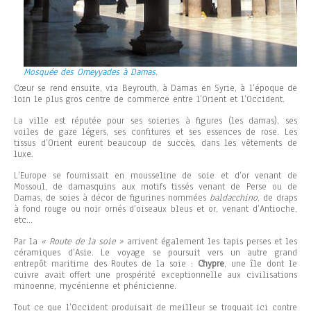
Mosquée des Omeyyades à Damas.
Cœur se rend ensuite, via Beyrouth, à Damas en Syrie, à l’époque de
loin le plus gros centre de commerce entre l’Orient et l’Occident.
La ville est réputée pour ses soieries à figures (les damas), ses
voiles de gaze légers, ses confitures et ses essences de rose. Les
tissus d’Orient eurent beaucoup de succès, dans les vêtements de
luxe.
L’Europe se fournissait en mousseline de soie et d’or venant de
Mossoul, de damasquins aux motifs tissés venant de Perse ou de
Damas, de soies à décor de figurines nommées
baldacchino
, de draps
à fond rouge ou noir ornés d’oiseaux bleus et or, venant d’Antioche,
etc…
Par la
« Route de la soie »
arrivent également les tapis perses et les
céramiques d’Asie. Le voyage se poursuit vers un autre grand
entrepôt maritime des Routes de la soie :
Chypre
, une île dont le
cuivre avait offert une prospérité exceptionnelle aux civilisations
minoenne, mycénienne et phénicienne.
Tout ce que l’Occident produisait de meilleur se troquait ici contre