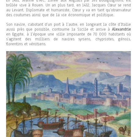
En 1431, Jeanne d’Arc,
livrée aux Anglais par les Bourguignons, est
brûlée vive à Rouen. Un an plus tard, en 1432, Jacques Cœur se rend
au Levant. Diplomate et humaniste, Cœur y va en tant qu’observateur
des coutumes ainsi que de la vie économique et politique.
Son navire, cabotant d’un port à l’autre, en longeant la côte d’Italie
aussi près que possible, contourne la Sicile et arrive à
Alexandrie
en Egypte, à l’époque une ville imposante de 70 000 habitants où
s’agitent des milliers de navires syriens, chypriotes, génois,
florentins et vénitiens.