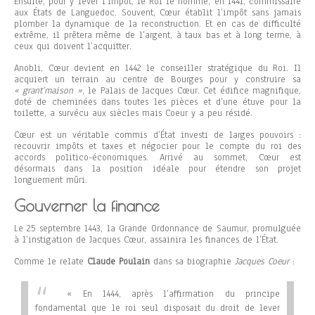
Ensuite, pour y lever l’impôt, le Roi le nomme, en 1441, commissaire
aux États de Languedoc. Souvent, Cœur établit l’impôt sans jamais
plomber la dynamique de la reconstruction. Et en cas de difficulté
extrême, il prêtera même de l’argent, à taux bas et à long terme, à
ceux qui doivent l’acquitter.
Anobli, Cœur devient en 1442 le conseiller stratégique du Roi. Il
acquiert un terrain au centre de Bourges pour y construire sa
« grant’maison »
, le Palais de Jacques Cœur. Cet édifice magnifique,
doté de cheminées dans toutes les pièces et d’une étuve pour la
toilette, a survécu aux siècles mais Coeur y a peu résidé.
Cœur est un véritable commis d’État investi de larges pouvoirs :
recouvrir impôts et taxes et négocier pour le compte du roi des
accords politico-économiques. Arrivé au sommet, Cœur est
désormais dans la position idéale pour étendre son projet
longuement mûri.
Gouverner la finance
Le 25 septembre 1443, la Grande Ordonnance de Saumur, promulguée
à l’instigation de Jacques Cœur, assainira les finances de l’État.
Comme le relate
Claude Poulain
dans sa biographie
Jacques Coeur
:
« En 1444, après l’affirmation du principe
fondamental que le roi seul disposait du droit de lever