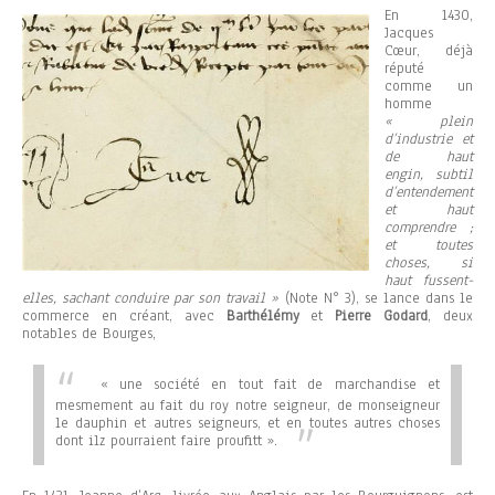
En 1430,
Jacques
Cœur, déjà
réputé
comme un
homme
« plein
d’industrie et
de haut
engin, subtil
d’entendement
et haut
comprendre ;
et toutes
choses, si
haut fussent-
elles, sachant conduire par son travail »
(Note N° 3), se lance dans le
commerce en créant, avec
Barthélémy
et
Pierre Godard
, deux
notables de Bourges,
« une société en tout fait de marchandise et
mesmement au fait du roy notre seigneur, de monseigneur
le dauphin et autres seigneurs, et en toutes autres choses
dont ilz pourraient faire proufitt ».