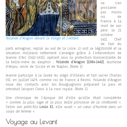
ne s’en
proclame
pas moins
roi de
France à la
mort de son
père le 21
octobre
Yolande d’Aragon devant la Vierge et l’enfant.
1422. Chef
de fait du
parti armagnac, replié au sud de la Loire, il voit sa légitimité et sa
situation militaire nettement s’arranger grâce à l’intervention de
Jeanne d’Arc (1412-1431), opérant sous la protection bienveillante de
la belle-mère du dauphin :
Yolande d’Aragon (1384-1443)
, duchesse
d’Anjou, reine de Sicile et de Naples. (Note 1)
Jeanne participe à la levée du siège d’Orléans et fait sacrer Charles
VII, en juillet 1429, comme roi de France à Reims. Yolande d’Aragon
noue des contacts avec les Bourguignons préparant la paix et
introduit Jacques Coeur à la cour royale. (Note 2)
Une chronique de l’époque dit d’elle qu’elle était considérée
« comme la plus sage et la plus belle princesse de la chrétienté »
.
Selon son petit-fils
Louis XI
, elle avait
« un cœur d’homme dans un
corps de femme »
.
Voyage au Levant