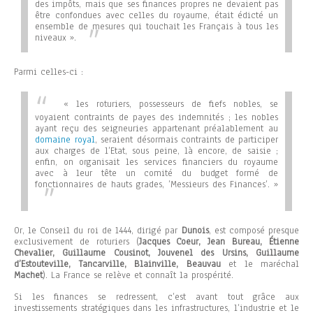
des impôts, mais que ses finances propres ne devaient pas
être confondues avec celles du royaume, était édicté un
ensemble de mesures qui touchait les Français à tous les
niveaux »
.
Parmi celles-ci :
« les roturiers, possesseurs de fiefs nobles, se
voyaient contraints de payes des indemnités ; les nobles
ayant reçu des seigneuries appartenant préalablement au
domaine royal
, seraient désormais contraints de participer
aux charges de l’Etat, sous peine, là encore, de saisie ;
enfin, on organisait les services financiers du royaume
avec à leur tête un comité du budget formé de
fonctionnaires de hauts grades, ’Messieurs des Finances’. »
Or, le Conseil du roi de 1444, dirigé par
Dunois
, est composé presque
exclusivement de roturiers (
Jacques Coeur, Jean Bureau, Étienne
Chevalier, Guillaume Cousinot, Jouvenel des Ursins, Guillaume
d’Estouteville, Tancarville, Blainville, Beauvau
et le maréchal
Machet
). La France se relève et connaît la prospérité.
Si les finances se redressent, c’est avant tout grâce aux
investissements stratégiques dans les infrastructures, l’industrie et le