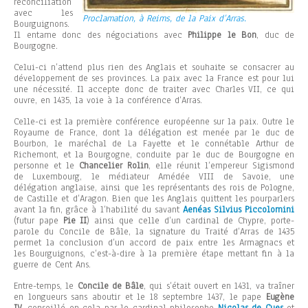
réconciliation
avec les
Proclamation, à Reims, de la Paix d’Arras.
Bourguignons.
Il entame donc des négociations avec
Philippe le Bon
, duc de
Bourgogne.
Celui-ci n’attend plus rien des Anglais et souhaite se consacrer au
développement de ses provinces. La paix avec la France est pour lui
une nécessité. Il accepte donc de traiter avec Charles VII, ce qui
ouvre, en 1435, la voie à la conférence d’Arras.
Celle-ci est la première conférence européenne sur la paix. Outre le
Royaume de France, dont la délégation est menée par le duc de
Bourbon, le maréchal de La Fayette et le connétable Arthur de
Richemont, et la Bourgogne, conduite par le duc de Bourgogne en
personne et le
Chancelier Rolin
, elle réunit l’empereur Sigismond
de Luxembourg, le médiateur Amédée VIII de Savoie, une
délégation anglaise, ainsi que les représentants des rois de Pologne,
de Castille et d’Aragon. Bien que les Anglais quittent les pourparlers
avant la fin, grâce à l’habilité du savant
Aenéas Silvius Piccolomini
(futur pape
Pie II
) ainsi que celle d’un cardinal de Chypre, porte-
parole du Concile de Bâle, la signature du Traité d’Arras de 1435
permet la conclusion d’un accord de paix entre les Armagnacs et
les Bourguignons, c’est-à-dire à la première étape mettant fin à la
guerre de Cent Ans.
Entre-temps, le
Concile de Bâle
, qui s’était ouvert en 1431, va traîner
en longueurs sans aboutir et le 18 septembre 1437, le pape
Eugène