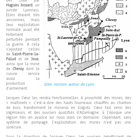
dès 1388 par
Hugues Jossard
, un
juriste Lyonnais.
Elles étaient très
anciennes, mais
leur exploitation
normale avait été
fortement
perturbée pendant
la guerre. A cela
s’ajoutait celles
de
Saint-Pierre-la-
Palud
et de
Joux
,
ainsi que la mine
de
Chessy
dont le
cuivre servira
aussi la
production
Sites miniers autour de Lyon.
d’armement.
Jacques Cœur les rendra fonctionnelles. A proximité des mines, des
« martinets », c’est-à-dire des hauts fourneaux chauffés au charbon
de bois, transforment le minerai en lingots. Cœur fait venir des
ingénieurs, et des ouvriers qualifiés d’Allemagne, à l’époque une
région très en avance sur nous dans ce domaine. Cependant, sans
système de pompage, l’exploitation des mines n’est pas une
sinécure.
Sous la direction de Jacques Cœur, les ouvriers bénéficient de