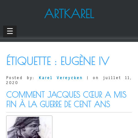
ARTKAREL
☰
ÉTIQUETTE :
EUGÈNE IV
Posted by:
Karel Vereycken
| on juillet 11,
2020
COMMENT JACQUES CŒUR A MIS
FIN À LA GUERRE DE CENT ANS