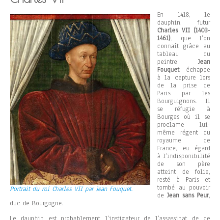
En 1418, le
dauphin, futur
Charles VII (1403-
1461)
, que l’on
connaît grâce au
tableau du
peintre
Jean
Fouquet
, échappe
à la capture lors
de la prise de
Paris par les
Bourguignons. Il
se réfugie à
Bourges où il se
proclame lui-
même régent du
royaume de
France, eu égard
à l’indisponibilité
de son père
atteint de folie,
resté à Paris et
tombé au pouvoir
Portrait du roi Charles VII par Jean Fouquet.
de
Jean sans Peur
,
duc de Bourgogne.
Le dauphin est probablement l’instigateur de l’assassinat de ce