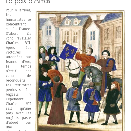
La paix d’Arras
Pour y arriver,
les
humanistes se
concentrent
sur la France.
D’abord ils
vont réveiller
Charles VII
.
Après les
victoires
arrachées par
Jeanne d’Arc,
le temps
n’est-il pas
venu de
reconquérir
les territoires
perdus sur les
Anglais ?
Cependant,
Charles VII
sait qu’une
paix avec les
Anglais, passe
d’abord par
une