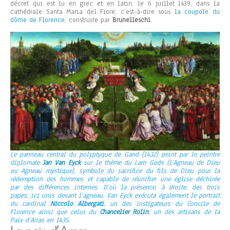
décret qui est lu en grec et en latin, le 6 juillet 1439, dans la
cathédrale Santa Maria del Fiore, c’est-à-dire sous
la coupole du
dôme de Florence
, construite par
Brunelleschi
.
Le panneau central du polyptyque de Gand (1432) peint par le peintre
diplomate
Jan Van Eyck
sur le thème du Lam Gods (l’Agneau de Dieu
ou Agneau mystique), symbole du sacrifice du fils de Dieu pour la
rédemption des hommes et capable de réunifier une église déchirée
par des différences internes. D’où la présence, à droite, des trois
papes, ici unis devant l’agneau. Van Eyck exécuta également le portrait
du cardinal
Niccolo Albergati
, un des instigateurs du Concile de
Florence ainsi que celui du
Chancelier Rolin
, un des artisans de la
Paix d’Arras en 1435.