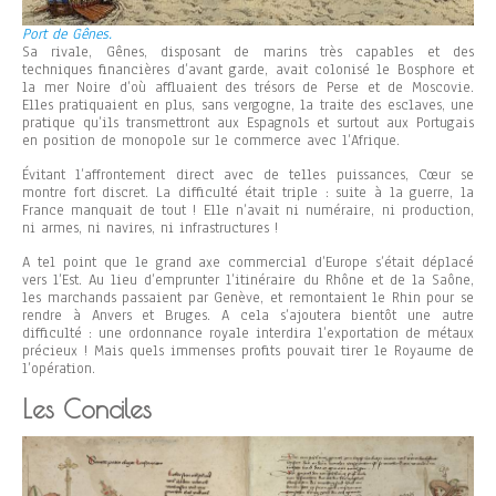
Port de Gênes.
Sa rivale, Gênes, disposant de marins très capables et des
techniques financières d’avant garde, avait colonisé le Bosphore et
la mer Noire d’où affluaient des trésors de Perse et de Moscovie.
Elles pratiquaient en plus, sans vergogne, la traite des esclaves, une
pratique qu’ils transmettront aux Espagnols et surtout aux Portugais
en position de monopole sur le commerce avec l’Afrique.
Évitant l’affrontement direct avec de telles puissances, Cœur se
montre fort discret. La difficulté était triple : suite à la guerre, la
France manquait de tout ! Elle n’avait ni numéraire, ni production,
ni armes, ni navires, ni infrastructures !
A tel point que le grand axe commercial d’Europe s’était déplacé
vers l’Est. Au lieu d’emprunter l’itinéraire du Rhône et de la Saône,
les marchands passaient par Genève, et remontaient le Rhin pour se
rendre à Anvers et Bruges. A cela s’ajoutera bientôt une autre
difficulté : une ordonnance royale interdira l’exportation de métaux
précieux ! Mais quels immenses profits pouvait tirer le Royaume de
l’opération.
Les Conciles