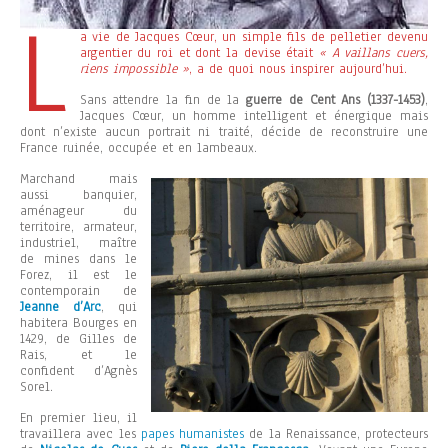
L
a vie de Jacques Cœur, un simple fils de pelletier devenu
argentier du roi et dont la devise était
« A vaillans cuers,
riens impossible »
, a de quoi nous inspirer aujourd’hui.
Sans attendre la fin de la
guerre de Cent Ans (1337-1453)
,
Jacques Cœur, un homme intelligent et énergique mais
dont n’existe aucun portrait ni traité, décide de reconstruire une
France ruinée, occupée et en lambeaux.
Marchand mais
aussi banquier,
aménageur du
territoire, armateur,
industriel, maître
de mines dans le
Forez, il est le
contemporain de
Jeanne d’Arc
, qui
habitera Bourges en
1429, de Gilles de
Rais, et le
confident d’Agnès
Sorel.
En premier lieu, il
travaillera avec les
papes humanistes
de la Renaissance, protecteurs