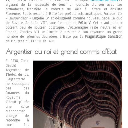
IV
, conseillé en cela par le cardinal philosophe
Nicolas de Cues
et
arguant de la nécessité de tenir un concile d’union avec les
orthodoxes, transfère le concile de Bâle à Ferrare et ensuite
Florence. Seuls restent à Bâle les prélats schismatiques. Furieux, ils
« suspendent »
Eugène IV et désignent comme nouveau pape le duc
de Savoie, Amédée VIII, sous le nom de
Félix V
. Cet « antipape »
obtient peu de soutien politique. L’Allemagne reste neutre et en
France, Charles VII se limite à assurer à son royaume un grand
nombre de réformes décrétées à Bâle par la
Pragmatique Sanction
de Bourges du 13 juillet 1438.
Argentier du roi et grand commis d’Etat
En 1438, Cœur
devint
Argentier de
l’hôtel du roi.
L’Argenterie
ne s’occupait
pas des
finances du
Royaume.
C’était plutôt
une sorte
d’économat
chargé de
répondre à
tous les