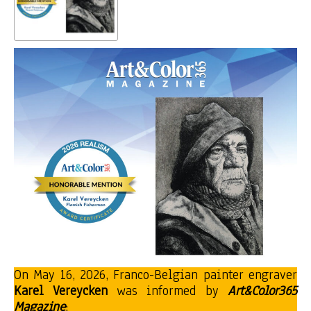
On May 16, 2026, Franco-Belgian painter engraver
Karel Vereycken
was informed by
Art&Color365
Magazine
: