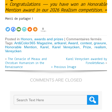
« Congratulations — you have won an Honorable
Mention award in our 2026 Realism competition. »
Merci de partager !
0
Partages
sur
Posted in
Honors, awards and prizes
|
Commentaires fermés
Karel
Tags:
Art&Color365 Magazine
,
artkarel
,
Award
,
contest
,
gravure
,
Verey
Honorable Mention
,
Karel
,
Karel Vereycken
,
Prize
,
realism
,
wins
Vereycken
Honor
«
The Cenacle of Meaux and
Karel Vereycken awarded by
Menti
Christian Humanism in the
FineArtsNews
in
»
Renaissance
« Previous Image
Reali
contes
COMMENTS ARE CLOSED