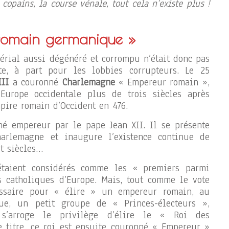
copains, la course vénale, tout cela n’existe plus !
 romain germanique »
érial aussi dégénéré et corrompu n’était donc pas
te, à part pour les lobbies corrupteurs. Le 25
III
a couronné
Charlemagne
« Empereur romain »,
 Europe occidentale plus de trois siècles après
mpire romain d’Occident en 476.
é empereur par le pape Jean XII. Il se présente
arlemagne et inaugure l’existence continue de
t siècles…
étaient considérés comme les « premiers parmi
s catholiques d’Europe. Mais, tout comme le vote
essaire pour « élire » un empereur romain, au
ue, un petit groupe de « Princes-électeurs »,
 s’arroge le privilège d’élire le « Roi des
 titre, ce roi est ensuite couronné « Empereur »