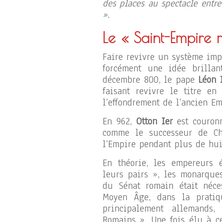
des places au spectacle entre 
».
Le « Saint-Empire
Faire revivre un système imp
forcément une idée brillan
décembre 800, le pape
Léon 
faisant revivre le titre en
l’effondrement de l’ancien E
En 962,
Otton Ier
est couronn
comme le successeur de Ch
l’Empire pendant plus de hui
En théorie, les empereurs 
leurs pairs », les monarque
du Sénat romain était néc
Moyen Âge, dans la pratiq
principalement allemands,
Romains ». Une fois élu à ce