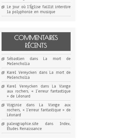
Le jour où l’Église faillit interdire
la polyphonie en musique
COMMENTAIRES
RÉCENTS
Sébastien
dans
La mort de
Melencholia
Karel Vereycken
dans
La mort de
Melencholia
Karel Vereycken
dans
La Vierge
aux rochers, « l’erreur fantastique
» de Léonard
Virginie
dans
La Vierge aux
rochers, « l’erreur fantastique » de
Léonard
paleographie.site
dans
Index,
Études Renaissance