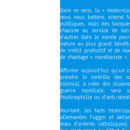
Dans ce sens, la « modernis
nous nous battons, entend f
publiques, mais des banques
chacune au service de so
d’autres dans le monde pour
nature au plus grand bénéfic
de crédit productif et de ma
de chantage « monétariste ».
Affirmer aujourd’hui qu’un c
prendre le contrôle des s
colonial, à créer des dissen
guerre mondiale, sera i
Poutinophilie ou d’anti-sémit
Pourtant, les faits histori
allemandes Fugger et Welser
mais d’ardents catholiques)