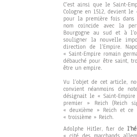
C’est ainsi que le Saint-Em
Cologne en 1512, devient le
pour la première fois dans
nom coïncide avec la pert
Bourgogne au sud et à l’o
souligner la nouvelle imp
direction de l’Empire. Na
« Saint-Empire romain german
débauché pour être saint, tr
être un empire.
Vu l’objet de cet article, n
convient néanmoins de not
désignait le « Saint-Empir
premier » Reich (Reich si
« deuxième » Reich et ce 
« troisième » Reich.
Adolphe Hitler, fier de
l’h
« cité des marchands allem