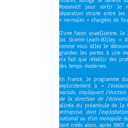
hilares, abroge le fameux Gl
Roosevelt pour sortir le
séparation stricte entre les
« normales » chargées de fou
D’une façon orwellienne, la 
loi Gramm-Leach-Bliley « de
comme vous allez le découvri
grandes les portes à une mon
n’a fait que rétablir des pr
des temps modernes.
En France, le programme du 
explicitement à
« l’instau
sociale, impliquant l’évictio
de la direction de l’économ
alinéa du préambule de la 
entreprise, dont l’exploitati
national ou d’un monopole de f
Sont créés alors, après SNCF e