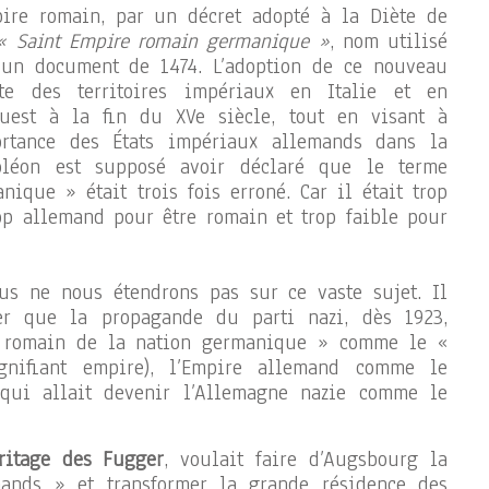
pire romain, par un décret adopté à la Diète de
« Saint Empire romain germanique »
, nom utilisé
 un document de 1474. L’adoption de ce nouveau
e des territoires impériaux en Italie et en
uest à la fin du XVe siècle, tout en visant à
ortance des États impériaux allemands dans la
poléon est supposé avoir déclaré que le terme
ique » était trois fois erroné. Car il était trop
op allemand pour être romain et trop faible pour
ous ne nous étendrons pas sur ce vaste sujet. Il
er que la propagande du parti nazi, dès 1923,
e romain de la nation germanique » comme le «
gnifiant empire), l’Empire allemand comme le
qui allait devenir l’Allemagne nazie comme le
éritage des Fugger
, voulait faire d’Augsbourg la
ands » et transformer la grande résidence des