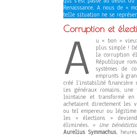
qui s’est passé au début du 
Renaissance. A nous de « mo
telle situation ne se représen
Corruption et élect
A
u « bon » vieux
plus simple ! D
la corruption é
République roma
systèmes de co
emprunts à grand
créé l’instabilité financière
Les généraux romains, une f
lointaine et transformé en
achetaient directement les v
ou tel empereur ou légitime
les « élections » deviend
éliminées.
« Une bénédicti
Aurelius Symmachus
, heur