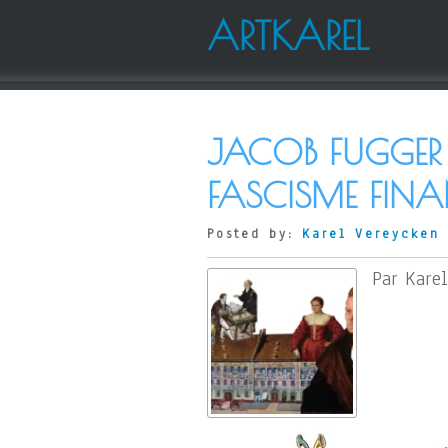
ARTKAREL
JACOB FUGGER «
FASCISME FINA
Posted by:
Karel Vereycken
Par Karel