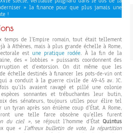
XVIe siècle, véritable poignard dans le dos de la
derniser » la finance pour que plus jamais une
te !
ions
 temps de l’Empire romain, tout était tellement
éjà à Athènes, mais à plus grande échelle à Rome,
lectorale est
une pratique rodée
. À la fin de la
ine, des « lobbies » puissants coordonnent des
rruption et d’extorsion. On dit même que les
e échelle destinés à financer les pots-de-vin ont
 qui a conduit à la guerre civile de 49-45 av. JC.
ois qu’ils avaient ravagé et pillé une colonie
 espèces sonnantes et trébuchantes leur butin,
oix des sénateurs, toujours utiles pour élire tel
r un tyran après son énième coup d’État. A Rome,
ront une telle farce obscène qu’elles furent
on du ciel »
, se réjouit l’homme d’État
Quintus
eux que
« l’affreux bulletin de vote, la répartition