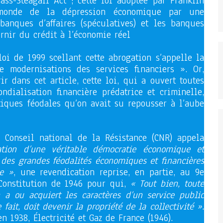
ass-Steagall Act ; cette loi adoptée par Franklin
 monde de la dépression économique par une
 banques d’affaires (spéculatives) et les banques
rnir du crédit à l’économie réel
loi de 1999 scellant cette abrogation s’appelle la
 modernisations des services financiers ». Or,
r dans cet article, cette loi, qui a ouvert toutes
dialisation financière prédatrice et criminelle,
atiques féodales qu’on avait su repousser à l’aube
Conseil national de la Résistance (CNR) appela
ration d’une véritable démocratie économique et
n des grandes féodalités économiques et financières
ie »
, une revendication reprise, en partie, au 9e
Constitution de 1946 pour qui,
« Tout bien, toute
on a ou acquiert les caractères d’un service public
ait, doit devenir la propriété de la collectivité ».
n 1938, Électricité et Gaz de France (1946).