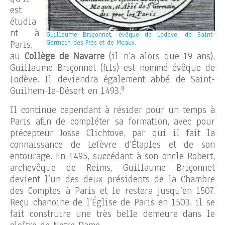
est
étudia
nt à
Guillaume Briçonnet, évêque de Lodève, de Saint-
Paris,
Germain-des-Prés et de Meaux.
au
Collège de Navarre
(il n’a alors que 19 ans),
Guillaume Briçonnet (fils) est nommé évêque de
Lodève. Il deviendra également abbé de Saint-
8
Guilhem-le-Désert en 1493.
Il continue cependant à résider pour un temps à
Paris afin de compléter sa formation, avec pour
précepteur Josse Clichtove, par qui il fait la
connaissance de Lefèvre d’Étaples et de son
entourage. En 1495, succédant à son oncle Robert,
archevêque de Reims, Guillaume Briçonnet
devient l’un des deux présidents de la Chambre
des Comptes à Paris et le restera jusqu’en 1507.
Reçu chanoine de l’Église de Paris en 1503, il se
fait construire une très belle demeure dans le