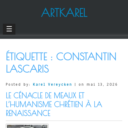
ARTKAREL
☰
ÉTIQUETTE :
CONSTANTIN
LASCARIS
Posted by:
Karel Vereycken
| on mai 13, 2026
LE CÉNACLE DE MEAUX ET
L’HUMANISME CHRÉTIEN À LA
RENAISSANCE