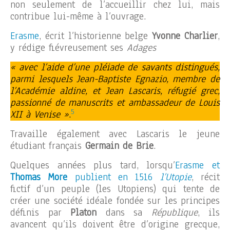
non seulement de l’accueillir chez lui, mais
contribue lui-même à l’ouvrage.
Erasme
, écrit l’historienne belge
Yvonne Charlier
,
y rédige fiévreusement ses
Adages
« avec l’aide d’une pléiade de savants distingués,
parmi lesquels Jean-Baptiste Egnazio, membre de
l’Académie aldine, et Jean Lascaris, réfugié grec,
passionné de manuscrits et ambassadeur de Louis
5
XII à Venise »
.
Travaille également avec Lascaris le jeune
étudiant français
Germain de Brie
.
Quelques années plus tard, lorsqu’
Erasme et
Thomas More
publient en 1516
l’Utopie
, récit
fictif d’un peuple (les Utopiens) qui tente de
créer une société idéale fondée sur les principes
définis par
Platon
dans sa
République
, ils
avancent qu’ils doivent être d’origine grecque,