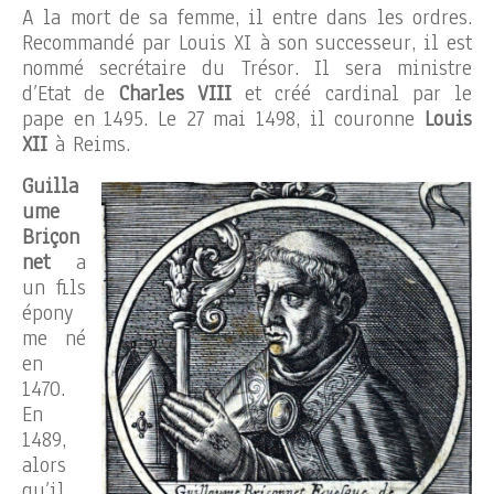
A la mort de sa femme, il entre dans les ordres.
Recommandé par Louis XI à son successeur, il est
nommé secrétaire du Trésor. Il sera ministre
d’Etat de
Charles VIII
et créé cardinal par le
pape en 1495. Le 27 mai 1498, il couronne
Louis
XII
à Reims.
Guilla
ume
Briçon
net
a
un fils
épony
me né
en
1470.
En
1489,
alors
qu’il