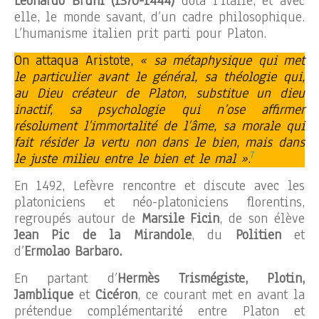
Leonardo Bruni (1370-1444)
dota l’Italie, et avec
elle, le monde savant, d’un cadre philosophique.
L’humanisme italien prit parti pour Platon.
On attaqua Aristote,
« sa métaphysique qui met
le particulier avant le général, sa théologie qui,
au Dieu créateur de Platon, substitue un dieu
inactif, sa psychologie qui n’ose affirmer
résolument l’immortalité de l’âme, sa morale qui
fait résider la vertu non dans le bien, mais dans
7
le juste milieu entre le bien et le mal »
.
En 1492, Lefèvre rencontre et discute avec les
platoniciens et néo-platoniciens florentins,
regroupés autour de
Marsile Ficin
, de son élève
Jean Pic de la Mirandole
, du
Politien
et
d’
Ermolao Barbaro.
En partant d’
Hermès Trismégiste, Plotin,
Jamblique
et
Cicéron
, ce courant met en avant la
prétendue complémentarité entre Platon et