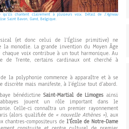
e qu’ils chantent clairement à plusieurs voix. Détail de
l’Agneau
lise Saint Bavon, Gand, Belgique.
usical (et donc celui de l’Église primitive) ne
e la monodie. La grande invention du Moyen Âge
 chaque voix contribue à un tout harmonique. Au
le de Trente, certains cardinaux ont cherché à
t de la polyphonie commence à apparaître et à se
 discrète mais manifeste, à l’église tout d’abord.
abbaye bénédictine
Saint-Martial de Limoges
ainsi
 abbayes jouent un rôle important dans le
nie. Celle-ci connaîtra un premier rayonnement
aris (alors qualifiée de
« nouvelle Athènes »
), aux
aux chantres-compositeurs de
l’École de Notre-Dame
lement construite et centre culturel de premier