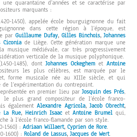
 une quarantaine d’années et se caractérise par
ositeurs marquants :
1420-1450), appelée école bourguignonne du fait
uignonne dans cette région à l’époque, est
ée par
Guillaume Dufay
,
Gilles Binchois
,
Johannes
s Ciconia
de Liège. Cette génération marque une
la musique médiévale, car très progressivement
sidération verticale de la musique polyphonique.
(1450-1485), dont
Johannes Ockeghem
et
Antoine
siteurs les plus célèbres, est marquée par le
et, forme musicale née au XIIIe siècle, et qui
 de l’expérimentation du contrepoint.
 représentée en premier lieu par
Josquin des Prés
,
 le plus grand compositeur de l’école franco-
ais également
Alexandre Agricola
,
Jacob Obrecht
,
e La Rue
,
Heinrich Isaac
et
Antoine Brumel
qui,
ache à l’école franco-flamande par son style.
0-1560) :
Adriaan Willaert
,
Cyprien de Rore
.
60-1600) :
Roland de Lassus
,
Jacques de Wert
.