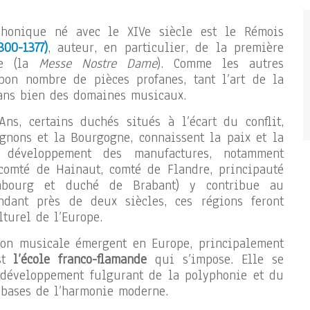
phonique né avec le XIVe siècle est le Rémois
00-1377)
, auteur, en particulier, de la première
re (la
Messe Nostre Dame
). Comme les autres
 bon nombre de pièces profanes, tant l’art de la
dans bien des domaines musicaux.
ns, certains duchés situés à l’écart du conflit,
nons et la Bourgogne, connaissent la paix et la
e développement des manufactures, notamment
(comté de Hainaut, comté de Flandre, principauté
bourg et duché de Brabant) y contribue au
ndant près de deux siècles, ces régions feront
lturel de l’Europe.
tion musicale émergent en Europe, principalement
est
l’école franco-flamande
qui s’impose. Elle se
 développement fulgurant de la polyphonie et du
s bases de l’harmonie moderne.