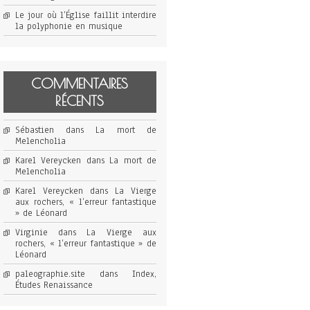
Le jour où l’Église faillit interdire
la polyphonie en musique
COMMENTAIRES
RÉCENTS
Sébastien
dans
La mort de
Melencholia
Karel Vereycken
dans
La mort de
Melencholia
Karel Vereycken
dans
La Vierge
aux rochers, « l’erreur fantastique
» de Léonard
Virginie
dans
La Vierge aux
rochers, « l’erreur fantastique » de
Léonard
paleographie.site
dans
Index,
Études Renaissance