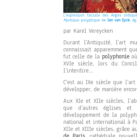
L’expression faciale des Anges indiqu
Mystique
, polyptique de
Jan van Eyck
, ég
par Karel Vereycken
Durant l’Antiquité, l’art m
connaissait apparemment qu
fut celle de la
polyphonie
où
XVIe siècle, lors du Conci
l’interdire…
C’est au IXe siècle que l’ar
développer, de manière encore
Aux XIe et XIIe siècles, l’
que d’autres églises et
développement de la polypho
national et international à P
XIIe et XIIIe siècles, grâce 
de Paris
, cathédrale nouvel