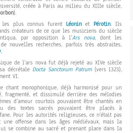
iversité, créée à Paris au milieu du XIIIe siècle,
Sorbon
).
s les plus connus furent
Léonin
et
Pérotin
. Ils
ands créateurs de ce que les musiciens du siècle
antiqua, par opposition à l’
Ars nova
, dont les
de nouvelles recherches, parfois très abstraites,
y
.
ique de l’ars nova fut déjà rejeté au XIVe siècle
sa décrétale
Docta Sanctorum Patrum
(vers 1323),
ment VI.
le chant monophonique, déjà harmonisé pour un
é, fragmenté, et dissimulé derrière des mélodies
oèmes d’amour courtois pouvaient être chantés en
ou des textes sacrés pouvaient être placés à
fane. Pour les autorités religieuses, ce n’était pas
t une offense dans les âges médiévaux, mais la
ui se combine au sacré et prenant place dans la