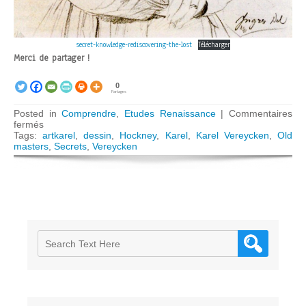
secret-knowledge-rediscovering-the-lost
Télécharger
Merci de partager !
0
Partages
Posted in
Comprendre
,
Etudes Renaissance
|
Commentaires
sur
fermés
Mr
Tags:
artkarel
,
dessin
,
Hockney
,
Karel
,
Karel Vereycken
,
Old
Hockney!
masters
,
Secrets
,
Vereycken
Great
Art
Requires
More
Than
Optical
Technology