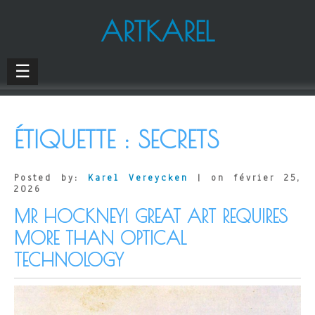
ARTKAREL
☰
ÉTIQUETTE :
SECRETS
Posted by:
Karel Vereycken
| on février 25,
2026
MR HOCKNEY! GREAT ART REQUIRES
MORE THAN OPTICAL
TECHNOLOGY