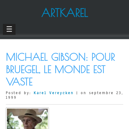
ARTKAREL
☰
MICHAEL GIBSON: POUR
BRUEGEL, LE MONDE EST
VASTE
Posted by:
Karel Vereycken
| on septembre 23,
1999