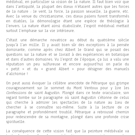
médiéval, en particulier sa vision de la nature. Il faut bien voir que
dans l’antiquité, la plupart des dieux n’étaient autres que les forces
de la nature : le vent, la force, la passion sexuelle, la guerre, etc.
Avec la venue du christianisme, ces dieux païens furent transformés
en diables, la démonologie étant une espèce de théologie à
l’envers. La nature étant ainsi diabolisée, l’esprit médiéval mettait
surtout l’emphase sur la vie intérieure.
C’était une démarche novatrice au début du quatrième siècle
jusqu’à l’an mille. Il y avait bien sûr des exceptions à la pensée
dominante, comme après chez Albert le Grand qui se posait des
questions sur la nature et se livrait à des expériences en botanique
et dans d’autres domaines. Vu l’esprit de l’époque, ça lui a valu une
réputation un peu sulfureuse et encore aujourd’hui on parle du
« petit » et du « grand Albert » pour désigner des manuels
d’alchimie !
On peut aussi évoquer la célèbre anecdote de Pétrarque qui grimpe
courageusement sur le sommet du Mont Ventoux pour y lire les
Confessions
de saint Augustin. Plongé dans ce texte oraculaire, son
regard tombe sur le paragraphe où saint Augustin s’étonne de celui
qui cherche à admirer les spectacles de la nature au lieu de
chercher à se connaître soi-même. Suite à la lecture de ce
paragraphe et profondément troublé, Pétrarque a rebroussé chemin
pour redescendre de sa montagne, plongé dans une profonde crise
spirituelle.
La conséquence de cette vision fait que la peinture médiévale va