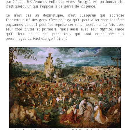
par l’épée, les femmes enterrées vives. Bruegel est un humaniste,
c’est quelqu’un qui s’oppose à ce genre de violence.
Ce n’est pas un dogmatique, c’est quelqu’un qui apprécie
l’individualité des gens. C’est pour ça qu’il peut aller dans les fêtes
paysannes et qu’il peut les représenter sans mépris : à la fois avec
leur côté brutal et primaire, mais aussi avec leur dignité. Parce
qu’il leur donne des proportions qui sont empruntées aux
personnages de Michelange ! (rire…)