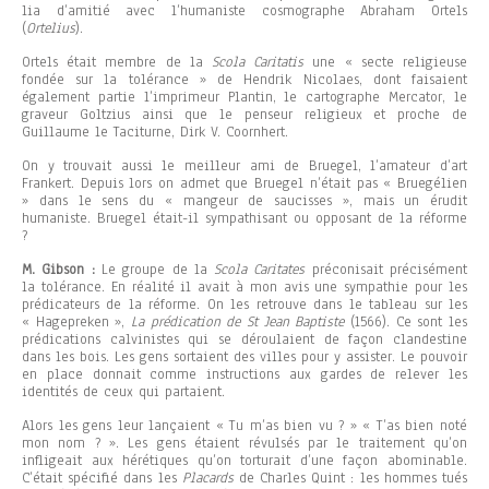
lia d’amitié avec l’humaniste cosmographe Abraham Ortels
(
Ortelius
).
Ortels était membre de la
Scola Caritatis
une « secte religieuse
fondée sur la tolérance » de Hendrik Nicolaes, dont faisaient
également partie l’imprimeur Plantin, le cartographe Mercator, le
graveur Goltzius ainsi que le penseur religieux et proche de
Guillaume le Taciturne, Dirk V. Coornhert.
On y trouvait aussi le meilleur ami de Bruegel, l’amateur d’art
Frankert. Depuis lors on admet que Bruegel n’était pas « Bruegélien
» dans le sens du « mangeur de saucisses », mais un érudit
humaniste. Bruegel était-il sympathisant ou opposant de la réforme
?
M. Gibson :
Le groupe de la
Scola Caritates
préconisait précisément
la tolérance. En réalité il avait à mon avis une sympathie pour les
prédicateurs de la réforme. On les retrouve dans le tableau sur les
« Hagepreken »,
La prédication de St Jean Baptiste
(1566). Ce sont les
prédications calvinistes qui se déroulaient de façon clandestine
dans les bois. Les gens sortaient des villes pour y assister. Le pouvoir
en place donnait comme instructions aux gardes de relever les
identités de ceux qui partaient.
Alors les gens leur lançaient « Tu m’as bien vu ? » « T’as bien noté
mon nom ? ». Les gens étaient révulsés par le traitement qu’on
infligeait aux hérétiques qu’on torturait d’une façon abominable.
C’était spécifié dans les
Placards
de Charles Quint : les hommes tués