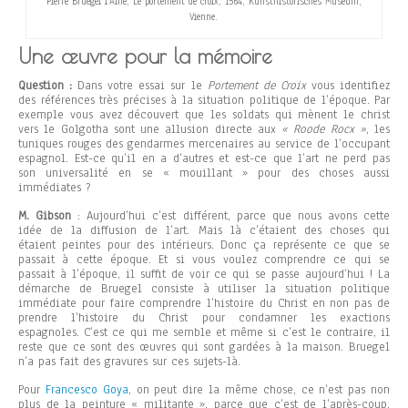
Pierre Bruegel l’Aîné, Le portement de croix, 1564, Kunsthistorisches Museum,
Vienne.
Une œuvre pour la mémoire
Question :
Dans votre essai sur le
Portement de Croix
vous identifiez
des références très précises à la situation politique de l’époque. Par
exemple vous avez découvert que les soldats qui mènent le christ
vers le Golgotha sont une allusion directe aux
« Roode Rocx »
, les
tuniques rouges des gendarmes mercenaires au service de l’occupant
espagnol. Est-ce qu’il en a d’autres et est-ce que l’art ne perd pas
son universalité en se « mouillant » pour des choses aussi
immédiates ?
M. Gibson
: Aujourd’hui c’est différent, parce que nous avons cette
idée de la diffusion de l’art. Mais là c’étaient des choses qui
étaient peintes pour des intérieurs. Donc ça représente ce que se
passait à cette époque. Et si vous voulez comprendre ce qui se
passait à l’époque, il suffit de voir ce qui se passe aujourd’hui ! La
démarche de Bruegel consiste à utiliser la situation politique
immédiate pour faire comprendre l’histoire du Christ en non pas de
prendre l’histoire du Christ pour condamner les exactions
espagnoles. C’est ce qui me semble et même si c’est le contraire, il
reste que ce sont des œuvres qui sont gardées à la maison. Bruegel
n’a pas fait des gravures sur ces sujets-là.
Pour
Francesco Goya
, on peut dire la même chose, ce n’est pas non
plus de la peinture « militante », parce que c’est de l’après-coup.