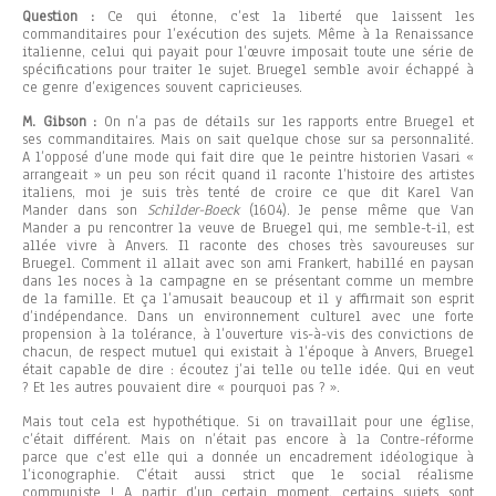
Question :
Ce qui étonne, c’est la liberté que laissent les
commanditaires pour l’exécution des sujets. Même à la Renaissance
italienne, celui qui payait pour l’œuvre imposait toute une série de
spécifications pour traiter le sujet. Bruegel semble avoir échappé à
ce genre d’exigences souvent capricieuses.
M. Gibson :
On n’a pas de détails sur les rapports entre Bruegel et
ses commanditaires. Mais on sait quelque chose sur sa personnalité.
A l’opposé d’une mode qui fait dire que le peintre historien Vasari «
arrangeait » un peu son récit quand il raconte l’histoire des artistes
italiens, moi je suis très tenté de croire ce que dit Karel Van
Mander dans son
Schilder-Boeck
(1604). Je pense même que Van
Mander a pu rencontrer la veuve de Bruegel qui, me semble-t-il, est
allée vivre à Anvers. Il raconte des choses très savoureuses sur
Bruegel. Comment il allait avec son ami Frankert, habillé en paysan
dans les noces à la campagne en se présentant comme un membre
de la famille. Et ça l’amusait beaucoup et il y affirmait son esprit
d’indépendance. Dans un environnement culturel avec une forte
propension à la tolérance, à l’ouverture vis-à-vis des convictions de
chacun, de respect mutuel qui existait à l’époque à Anvers, Bruegel
était capable de dire : écoutez j’ai telle ou telle idée. Qui en veut
? Et les autres pouvaient dire « pourquoi pas ? ».
Mais tout cela est hypothétique. Si on travaillait pour une église,
c’était différent. Mais on n’était pas encore à la Contre-réforme
parce que c’est elle qui a donnée un encadrement idéologique à
l’iconographie. C’était aussi strict que le social réalisme
communiste ! A partir d’un certain moment, certains sujets sont