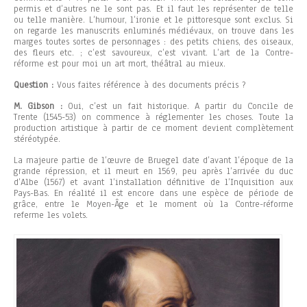
permis et d’autres ne le sont pas. Et il faut les représenter de telle
ou telle manière. L’humour, l’ironie et le pittoresque sont exclus. Si
on regarde les manuscrits enluminés médiévaux, on trouve dans les
marges toutes sortes de personnages : des petits chiens, des oiseaux,
des fleurs etc. ; c’est savoureux, c’est vivant. L’art de la Contre-
réforme est pour moi un art mort, théâtral au mieux.
Question :
Vous faites référence à des documents précis ?
M. Gibson :
Oui, c’est un fait historique. A partir du Concile de
Trente (1545-53) on commence à réglementer les choses. Toute la
production artistique à partir de ce moment devient complètement
stéréotypée.
La majeure partie de l’œuvre de Bruegel date d’avant l’époque de la
grande répression, et il meurt en 1569, peu après l’arrivée du duc
d’Albe (1567) et avant l’installation définitive de l’Inquisition aux
Pays-Bas. En réalité il est encore dans une espèce de période de
grâce, entre le Moyen-Âge et le moment où la Contre-réforme
referme les volets.