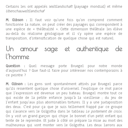
Certains les ont appelés
Weltlandschaft
(paysage mondial) et même
Uberschauweltlandschaf
M. Gibson :
Il faut voir qu’une fois qu’on comprend comment
fonctionne la nature, on peut créer des paysages qui correspondent à
une espèce de « théâtralité ». Cette dimension théâtrale les élève
au-delà du réalisme géologique et il s’y opère une espèce de
transposition, d’intensification de quelque chose qui est naturel.
Un amour sage et authentique de
l’homme
Question :
Quel message porte Bruegel pour notre monde
d’aujourd’hui ? Que faut-il faire pour intéresser nos contemporains à
ce peintre ?
M. Gibson :
Les gens sont spontanément attirés par Bruegel parce
qu’ils ressentent quelque chose d’universel. J’explique ce mot parce
que l’expression est devenue un peu bateau. Bruegel montre tout ce
qui existe de la petite enfance jusqu’à la vieillesse ; du jeu de
l’enfant jusqu’aux plus abominables tortures. Il y a une juxtaposition
des deux. C’est pour ça que je suis tellement frappé par ce groupe
qui s’avance vers le Golgotha dans le tableau
Le portement de croix
.
On y voit un grand garçon qui chipe le bonnet d’un petit enfant qui
tente de le reprendre. Et juste à côté on prépare la mise au mort des
malheureux qui vont monter vers le Golgotha. Les deux larrons aux