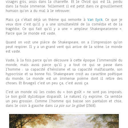
visages gris, assis dans la charrette. Et le Christ qui est là, perdu
dans la foule immense. Tellement il est petit dans ce grouillement
humain qu’on a du mal à le retrouver.
Mais ça c’était déjà un thème qui remonte à
Van Eyck
. Ce que je
veux dire c’est qu’il y a une simultanéité de la comédie et de la
tragédie. Ce qui fait qu’il y a une « ampleur Shakespearienne ».
Parce que le monde est vaste.
Quand on voit une pièce de Shakespeare, on a l’impression qu’on
peut respirer. Il y a un grand vent qui arrive de la scène. Le monde
est vaste.
Vaste, à la fois parce qu’on découvre à cette époque l’immensité du
monde, mais aussi parce qu’il y a tout ce qui se passe dans
l’homme : sa capacité d’héroïsme et sa capacité malfaisante, son
hypocrisie et sa bonne foi. Shakespeare croit au caractère poétique
du monde. Le monde est un immense poème dont il retire des
choses. Et Bruegel c’est un peu ça, c’est aussi ça.
C’est un monde où les codes du « bon goût » ne sont pas imposés.
Le bon goût stylistique disparaît. Le naturel s’y exprime. Ca semble
un peu grossier. Comme l’homme qui baisse son pantalon et chie,
dans le coin à gauche dans
La pie sur le gibet
(1568).