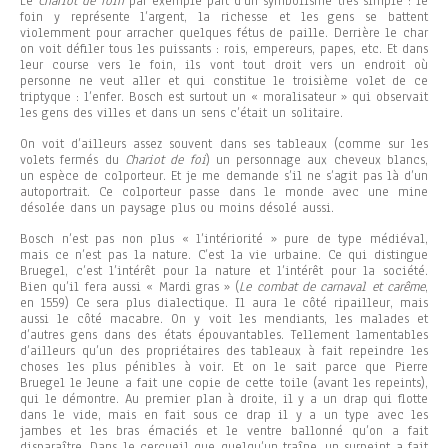
Le
Chariot de foin
par exemple part d’un symbolisme très simple : le
foin y représente l’argent, la richesse et les gens se battent
violemment pour arracher quelques fétus de paille. Derrière le char
on voit défiler tous les puissants : rois, empereurs, papes, etc. Et dans
leur course vers le foin, ils vont tout droit vers un endroit où
personne ne veut aller et qui constitue le troisième volet de ce
triptyque : l’enfer. Bosch est surtout un « moralisateur » qui observait
les gens des villes et dans un sens c’était un solitaire.
On voit d’ailleurs assez souvent dans ses tableaux (comme sur les
volets fermés du
Chariot de foi
) un personnage aux cheveux blancs,
un espèce de colporteur. Et je me demande s’il ne s’agit pas là d’un
autoportrait. Ce colporteur passe dans le monde avec une mine
désolée dans un paysage plus ou moins désolé aussi.
Bosch n’est pas non plus « l’intériorité » pure de type médiéval,
mais ce n’est pas la nature. C’est la vie urbaine. Ce qui distingue
Bruegel, c’est l’intérêt pour la nature et l’intérêt pour la société.
Bien qu’il fera aussi « Mardi gras » (
Le combat de carnaval et carême
,
en 1559) Ce sera plus dialectique. Il aura le côté ripailleur, mais
aussi le côté macabre. On y voit les mendiants, les malades et
d’autres gens dans des états épouvantables. Tellement lamentables
d’ailleurs qu’un des propriétaires des tableaux à fait repeindre les
choses les plus pénibles à voir. Et on le sait parce que Pierre
Bruegel le Jeune a fait une copie de cette toile (avant les repeints),
qui le démontre. Au premier plan à droite, il y a un drap qui flotte
dans le vide, mais en fait sous ce drap il y a un type avec les
jambes et les bras émaciés et le ventre ballonné qu’on a fait
disparaître. Dans le cercueil que quelqu’un traîne, un surpeint a fait