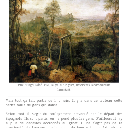
Pierre Bruegel l’Aîné, 1568, La pie sur le gibet, Hessisches Landesmuseum,
Darmstadt.
Mais tout ça fait partie de l’humain. Il y a dans ce tableau cette
petite foule de gens qui danse.
Selon moi il s’agit du soulagement provoqué par le départ des
Espagnols. Ils sont partis, on ne pend plus les gens. D’ailleurs il n’y
a plus de cadavres accrochés au gibet. Il ne s’agit pas de la
grossièreté du langage d’aujourd’hui du type « tu me fais ch… »,