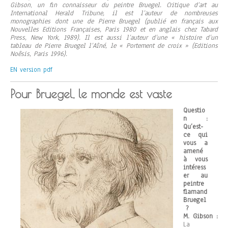
Gibson
,
un fin connaisseur du peintre Bruegel.
Critique d’art au
International Herald Tribune, il est l’auteur de nombreuses
monographies dont une de Pierre Bruegel (publié en français aux
Nouvelles Editions Françaises, Paris 1980 et en anglais chez Tabard
Press, New York, 1989).
Il est aussi l’auteur d’une « histoire d’un
tableau de Pierre Bruegel l’Aîné, le « Portement de croix » (Editions
Noêsis, Paris 1996).
EN version pdf
Pour Bruegel, le monde est vaste
Questio
n
:
Qu’est-
ce qui
vous a
amené
à vous
intéress
er au
peintre
flamand
Bruegel
?
M. Gibson :
La