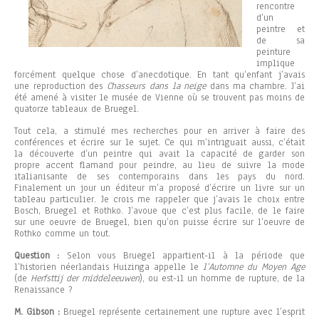
rencontre
d’un
peintre et
de sa
peinture
implique
forcément quelque chose d’anecdotique. En tant qu’enfant j’avais
une reproduction des
Chasseurs dans la neige
dans ma chambre. J’ai
été amené à visiter le musée de Vienne où se trouvent pas moins de
quatorze tableaux de Bruegel.
Tout cela, a stimulé mes recherches pour en arriver à faire des
conférences et écrire sur le sujet. Ce qui m’intriguait aussi, c’était
la découverte d’un peintre qui avait la capacité de garder son
propre accent flamand pour peindre, au lieu de suivre la mode
italianisante de ses contemporains dans les pays du nord.
Finalement un jour un éditeur m’a proposé d’écrire un livre sur un
tableau particulier. Je crois me rappeler que j’avais le choix entre
Bosch, Bruegel et Rothko. J’avoue que c’est plus facile, de le faire
sur une oeuvre de Bruegel, bien qu’on puisse écrire sur l’oeuvre de
Rothko comme un tout.
Question :
Selon vous Bruegel appartient-il à la période que
l’historien néerlandais Huizinga appelle le
l’Automne du Moyen Age
(de
Herfsttij der middeleeuwen
), ou est-il un homme de rupture, de la
Renaissance ?
M. Gibson :
Bruegel représente certainement une rupture avec l’esprit