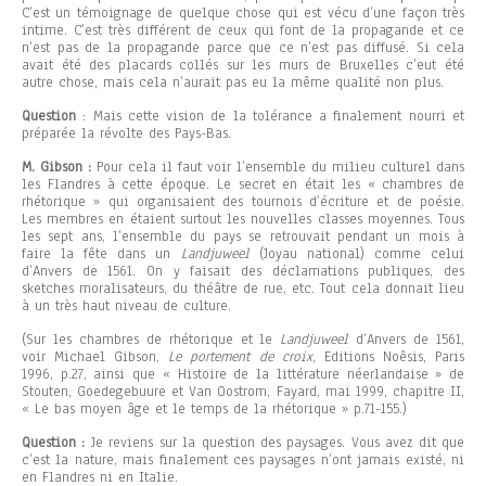
C’est un témoignage de quelque chose qui est vécu d’une façon très
intime. C’est très différent de ceux qui font de la propagande et ce
n’est pas de la propagande parce que ce n’est pas diffusé. Si cela
avait été des placards collés sur les murs de Bruxelles c’eut été
autre chose, mais cela n’aurait pas eu la même qualité non plus.
Question
: Mais cette vision de la tolérance a finalement nourri et
préparée la révolte des Pays-Bas.
M. Gibson :
Pour cela il faut voir l’ensemble du milieu culturel dans
les Flandres à cette époque. Le secret en était les « chambres de
rhétorique » qui organisaient des tournois d’écriture et de poésie.
Les membres en étaient surtout les nouvelles classes moyennes. Tous
les sept ans, l’ensemble du pays se retrouvait pendant un mois à
faire la fête dans un
Landjuweel
(Joyau national) comme celui
d’Anvers de 1561. On y faisait des déclamations publiques, des
sketches moralisateurs, du théâtre de rue, etc. Tout cela donnait lieu
à un très haut niveau de culture.
(Sur les chambres de rhétorique et le
Landjuweel
d’Anvers de 1561,
voir Michael Gibson,
Le portement de croix
, Editions Noêsis, Paris
1996, p.27, ainsi que « Histoire de la littérature néerlandaise » de
Stouten, Goedegebuure et Van Oostrom, Fayard, mai 1999, chapitre II,
« Le bas moyen âge et le temps de la rhétorique » p.71-155.)
Question :
Je reviens sur la question des paysages. Vous avez dit que
c’est la nature, mais finalement ces paysages n’ont jamais existé, ni
en Flandres ni en Italie.