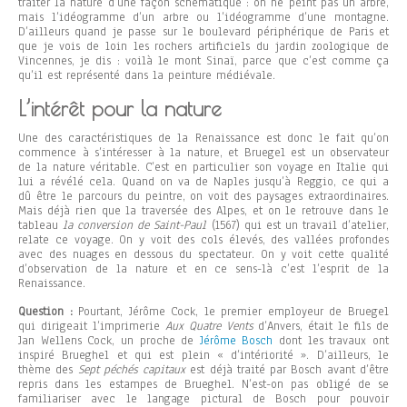
traiter la nature d’une façon schématique : on ne peint pas un arbre,
mais l’idéogramme d’un arbre ou l’idéogramme d’une montagne.
D’ailleurs quand je passe sur le boulevard périphérique de Paris et
que je vois de loin les rochers artificiels du jardin zoologique de
Vincennes, je dis : voilà le mont Sinaï, parce que c’est comme ça
qu’il est représenté dans la peinture médiévale.
L’intérêt pour la nature
Une des caractéristiques de la Renaissance est donc le fait qu’on
commence à s’intéresser à la nature, et Bruegel est un observateur
de la nature véritable. C’est en particulier son voyage en Italie qui
lui a révélé cela. Quand on va de Naples jusqu’à Reggio, ce qui a
dû être le parcours du peintre, on voit des paysages extraordinaires.
Mais déjà rien que la traversée des Alpes, et on le retrouve dans le
tableau
la conversion de Saint-Paul
(1567) qui est un travail d’atelier,
relate ce voyage. On y voit des cols élevés, des vallées profondes
avec des nuages en dessous du spectateur. On y voit cette qualité
d’observation de la nature et en ce sens-là c’est l’esprit de la
Renaissance.
Question :
Pourtant, Jérôme Cock, le premier employeur de Bruegel
qui dirigeait l’imprimerie
Aux Quatre Vents
d’Anvers, était le fils de
Jan Wellens Cock, un proche de
Jérôme Bosch
dont les travaux ont
inspiré Brueghel et qui est plein « d’intériorité ». D’ailleurs, le
thème des
Sept péchés capitaux
est déjà traité par Bosch avant d’être
repris dans les estampes de Brueghel. N’est-on pas obligé de se
familiariser avec le langage pictural de Bosch pour pouvoir