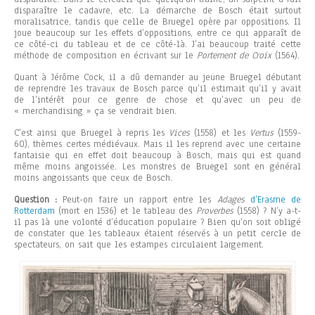
disparaître le cadavre, etc. La démarche de Bosch était surtout
moralisatrice, tandis que celle de Bruegel opère par oppositions. Il
joue beaucoup sur les effets d’oppositions, entre ce qui apparaît de
ce côté-ci du tableau et de ce côté-là. J’ai beaucoup traité cette
méthode de composition en écrivant sur le
Portement de Croix
(1564).
Quant à Jérôme Cock, il a dû demander au jeune Bruegel débutant
de reprendre les travaux de Bosch parce qu’il estimait qu’il y avait
de l’intérêt pour ce genre de chose et qu’avec un peu de
« merchandising » ça se vendrait bien.
C’est ainsi que Bruegel à repris les
Vices
(1558) et les
Vertus
(1559-
60), thèmes certes médiévaux. Mais il les reprend avec une certaine
fantaisie qui en effet doit beaucoup à Bosch, mais qui est quand
même moins angoissée. Les monstres de Bruegel sont en général
moins angoissants que ceux de Bosch.
Question :
Peut-on faire un rapport entre les
Adages
d’Erasme de
Rotterdam
(mort en 1536) et le tableau des
Proverbes
(1558) ? N’y a-t-
il pas là une volonté d’éducation populaire ? Bien qu’on soit obligé
de constater que les tableaux étaient réservés à un petit cercle de
spectateurs, on sait que les estampes circulaient largement.