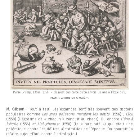
Pierre Bruegel l’Aîné, 1556, « Ce n’est pas parce qu’on envoie un âne à l’école qu’il
revient comme un cheval ».
M. Gibson :
Tout a fait. Les estampes sont très souvent des dictons
populaires comme
Les gros poissons mangent les petits
(1556) ;
Elck
(1558) (l’égoïsme de « chacun » conduit au chaos). Ou encore
L’âne à
l’école
(1556) et
L’al-ghemist
(1558) (le « tout raté ») qui était une
polémique contre les délires alchimistes de l’époque. On pourrait la
refaire aujourd’hui contre l’astrologie !