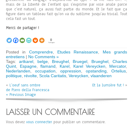
mais de la liberté de l’enfant qui s’exprime par voie anale parce
que c’est naturel, ça aussi fait partie du monde. Et le fait que ça
figure dans un tableau fait qu’on va du sublime jusqu’au trivial. Tout
cela fait un tout.
Merci de partager !
0
Partages
Posted in
Comprendre
,
Etudes Renaissance
,
Mes grands
entretiens
|
No Comments »
Tags:
artkarel
,
belge
,
Breughel
,
Bruegel
,
Brueghel
,
Charles
Quint
,
Espagne
,
flamand
,
Karel
,
Karel Vereycken
,
Mercator
,
Nederlanden
,
occupation
,
oppression
,
opstanding
,
Ortelius
,
politique
,
révolte
,
Scola Caritatis
,
Vereycken
,
vlaanderen
«
L’oeuf sans ombre
Et la lumière fut !
»
de Piero della Francesca
« Previous Image
LAISSER UN COMMENTAIRE
Vous devez
vous connecter
pour publier un commentaire.