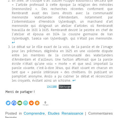
En 1686, le critique d’art italien Filippo Baldinucci déclara que
« l’artiste professait à cette époque la religion des ménistes
(mennonites) ». Des recherches récentes confirment que
Rembrandt avait des liens étroits avec la communauté
mennonite Waterlander d’Amsterdam, notamment par
l’intermédiaire d’Hendrick Uylenburgh, un marchand d’art
mennonite qui dirigeait un atelier d’artistes où Rembrandt
travailla de 1631 à 1635. Rembrandt devint le peintre en chef de
l’atelier et épousa en 1634 la cousine germaine de Van
Uylenburgh, Saskia van Uylenburgh, qui n’était pas mennonite.
↩︎
Le débat sur le rôle exact de la voix, de la parole et de l’image
pour les prêcheurs, dégénéra en 1625 en une violente dispute
entre les membres de la communauté des Waterlanders
d’Amsterdam et d’ailleurs. Une faction affirmait que la parole
écrite n’était qu’une voix « morte » et que seul importait la
parole vivante, c’est-à-dire Jésus, qui était vivant en chacun en
tant que « parole intérieure » des chrétiens. En publiant un
pamphlet anonyme, Anslo a pu calmer le débat et réconcilier
les croyants, évitant ainsi un schisme.
↩︎
126111888
Télécharger
Merci de partager !
0
Partages
Posted in
Comprendre
,
Etudes Renaissance
|
Commentaires
sur
fermés