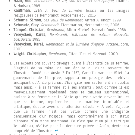
Haak, Bob
,
Rembrandt : sa vie, son œuvre et son époque
, Thames
& Hudson, 1969
Kauffman, Ivan J.
,
Voir la lumière
, Essais sur les images
religieuses de Rembrandt, Academia.edu, 2015
Schama, Simon
,
Les yeux de Rembrandt
, Alfred A. Knopf, 1999
Schwartz, Gary
,
Rembrandt
, Flammarion, Mercatorfonds, 2006
Tümpel, Christian
,
Rembrandt
, Albin Michel, Mercatorfonds, 1986
Vereycken, Karel
,
Rembrandt, bâtisseur de nation
,
Nouvelle
Solidarité
, 1985
Vereycken, Karel
,
Rembrandt et la lumière d’Agapè
, Artkarel.com,
2001
Wright, Christopher
,
Rembrandt
, Citadelles et Mazenot, 2000.
Les experts ont souvent divergé quant à l’identité de la femme.
S’agit-il de sa mère, de son épouse ou d’une servante de
l’hospice fondé par Anslo ? En 1767, Camelis van der Vliet, la
gouvernante de l’hospice, rapporta un passage des archives
indiquant qu’Anslo prêchait l’Évangile non seulement en public
mais aussi « à sa femme et à ses enfants ; tout comme il est
merveilleusement représenté dans le tableau susmentionné,
parlant à sa femme de la Bible qui est ouverte devant lui, et
que sa femme, représentée d’une manière inimitable et
artistique, écoute avec une attention dévote ». A cela s’ajoute
que la femme n’est pas vêtue comme une indigente
pensionnaire d’un hospice, mais conformément à son statut
d’épouse d’un riche marchand. Ce n’est que bien plus tard que
le tableau, réalisé pour la demeure privée d’Anslo, deviendra
propriété de l’hospice.
↩︎