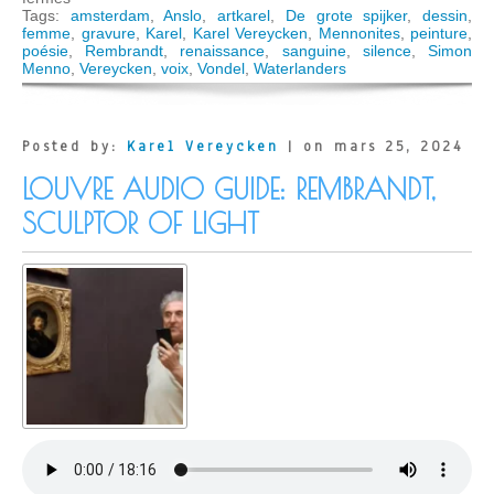
Rembrandt,
Tags:
amsterdam
,
Anslo
,
artkarel
,
De grote spijker
,
dessin
,
la
femme
,
gravure
,
Karel
,
Karel Vereycken
,
Mennonites
,
peinture
,
science
poésie
,
Rembrandt
,
renaissance
,
sanguine
,
silence
,
Simon
de
Menno
,
Vereycken
,
voix
,
Vondel
,
Waterlanders
« peindre
l’invisible »
Posted by:
Karel Vereycken
| on mars 25, 2024
LOUVRE AUDIO GUIDE: REMBRANDT,
SCULPTOR OF LIGHT