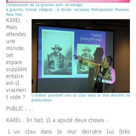
Comparaison de la gravure avec recadrage :
à gauche, format intégral ; à droite, recadrée Metropolitan Museum,
New York.
KAREL :
Mais
attendez
une
minute,
cet
espace
supplém
entaire
est-il
vraimen
L’orateur pointant vers le clou dans le mur derrière le
t vide ?
prédicateur.
PUBLIC : …
KAREL : En fait, il a ajouté deux choses :
un clou dans le mur derrière lui (très