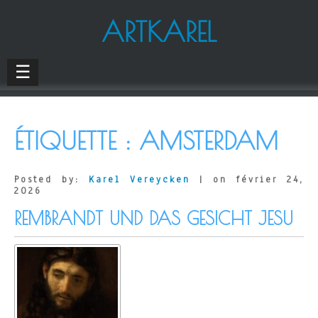
ARTKAREL
☰
ÉTIQUETTE :
AMSTERDAM
Posted by:
Karel Vereycken
| on février 24,
2026
REMBRANDT UND DAS GESICHT JESU