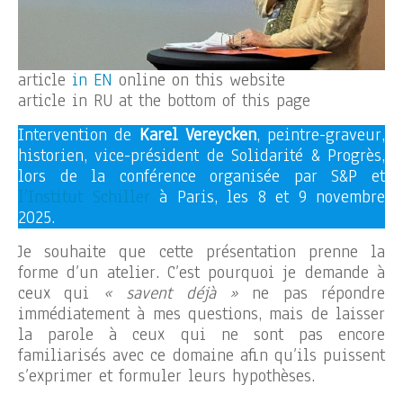
article
in EN
online on this website
article in RU at the bottom of this page
Intervention de
Karel Vereycken
, peintre-graveur,
historien, vice-président de Solidarité & Progrès,
lors de la conférence organisée par S&P et
l’Institut Schiller
à Paris, les 8 et 9 novembre
2025.
Je souhaite que cette présentation prenne la
forme d’un atelier. C’est pourquoi je demande à
ceux qui
« savent déjà »
ne pas répondre
immédiatement à mes questions, mais de laisser
la parole à ceux qui ne sont pas encore
familiarisés avec ce domaine afin qu’ils puissent
s’exprimer et formuler leurs hypothèses.