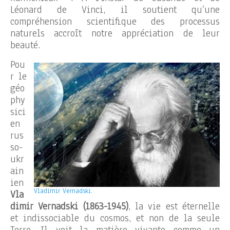
Léonard de Vinci, il soutient qu’une
compréhension scientifique des processus
naturels accroît notre appréciation de leur
beauté.
Pou
r le
géo
phy
sici
en
rus
so-
ukr
ain
ien
Vladimir Vernadski.
Vla
dimir Vernadski (1863-1945)
, la vie est éternelle
et indissociable du cosmos, et non de la seule
Terre. Il voit la matière vivante comme un