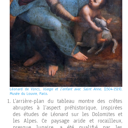
Léonard de Vinci,
Vierge et l’enfant avec Saint Anne
, (1504-1519),
Musée du Louvre, Paris.
L’arrière-plan du tableau montre des crêtes
abruptes à l’aspect préhistorique, inspirées
des études de Léonard sur les Dolomites et
les Alpes. Ce paysage aride et rocailleux,
presque lunaire, a été qualifié par les