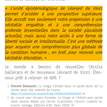
« L’unité épistémologique de Léonard de Vinci
permet d’accéder à une perspective supérieure.
Elle accroît non seulement notre propension à une
véritable empathie et à une compréhension
profonde (essentielles dans la société pluraliste
actuelle), mais aussi notre accès à une forme de
liberté sociale et intellectuelle. C’est une méthode
pour acquérir une compréhension plus globale de
la condition humaine ; en bref, pour recevoir une
véritable éducation. »
Le monde a besoin de nouvelles Cécilia
Gallerani et de nouveaux Léonard de Vinci. Êtes-
vous prêt à relever ce défi ?
Vincent Delieuvin
,
La Vierge, l’Enfant Jésus et sainte Anne, dit La
Sainte Anne
, site internet du Louvre.
https://collections.louvre.fr/ark:/53355/cl010066107
↩︎
Au Louvre avec Viviane Forrester, La Vierge et l’Enfant avec sainte
Anne
, dossier établi par Cécile Scailliérez, Service culturel du
Louvre, Symogy, Editions d’Art, Paris, 2000.
↩︎