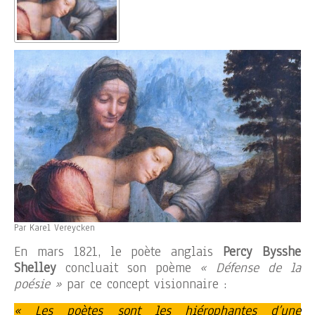
Par Karel Vereycken
En mars 1821, le poète anglais
Percy Bysshe
Shelley
concluait son poème
« Défense de la
poésie »
par ce concept visionnaire :
« Les poètes sont les hiérophantes d’une