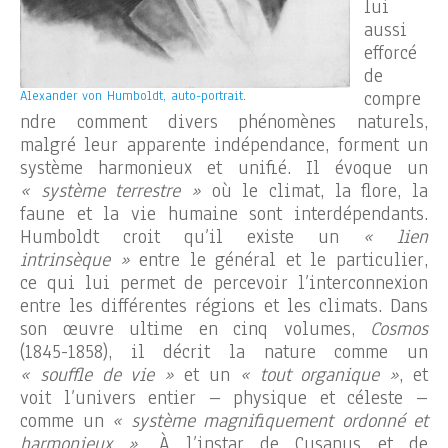
lui
aussi
efforcé
de
compre
Alexander von Humboldt, auto-portrait.
ndre comment divers phénomènes naturels,
malgré leur apparente indépendance, forment un
système harmonieux et unifié. Il évoque un
« système terrestre »
où le climat, la flore, la
faune et la vie humaine sont interdépendants.
Humboldt croit qu’il existe un
« lien
intrinsèque »
entre le général et le particulier,
ce qui lui permet de percevoir l’interconnexion
entre les différentes régions et les climats. Dans
son œuvre ultime en cinq volumes,
Cosmos
(1845-1858), il décrit la nature comme un
« souffle de vie »
et un
« tout organique »
, et
voit l’univers entier – physique et céleste –
comme un
« système magnifiquement ordonné et
harmonieux »
. À l’instar de Cusanus et de