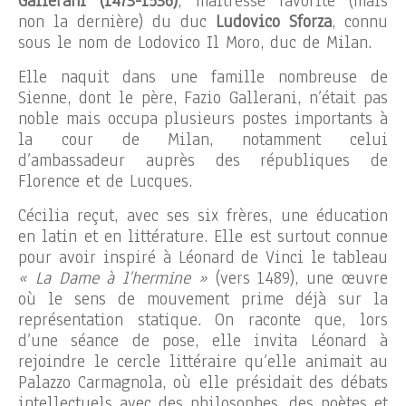
Gallerani (1473-1536)
, maîtresse favorite (mais
non la dernière) du duc
Ludovico Sforza
, connu
sous le nom de Lodovico Il Moro, duc de Milan.
Elle naquit dans une famille nombreuse de
Sienne, dont le père, Fazio Gallerani, n’était pas
noble mais occupa plusieurs postes importants à
la cour de Milan, notamment celui
d’ambassadeur auprès des républiques de
Florence et de Lucques.
Cécilia reçut, avec ses six frères, une éducation
en latin et en littérature. Elle est surtout connue
pour avoir inspiré à Léonard de Vinci le tableau
« La Dame à l’hermine »
(vers 1489), une œuvre
où le sens de mouvement prime déjà sur la
représentation statique. On raconte que, lors
d’une séance de pose, elle invita Léonard à
rejoindre le cercle littéraire qu’elle animait au
Palazzo Carmagnola, où elle présidait des débats
intellectuels avec des philosophes, des poètes et