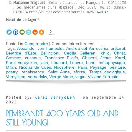
Marianne Tregouët
, {Cellini à la cour de François Ier (1540-1545)
: les mécanismes d’une disgrâce}, Déc. 2024, HAL Id: dumas-
04797814 https://dumas.ccsd.cnrs.fr/dumas-04797814v1
↩︎
Merci de partager !
0
Partages
sur
Posted in
Comprendre
|
Commentaires fermés
L’ombre
Tags:
Alexander von Humboldt
,
Andrea del Verrocchio
,
artkarel
,
de
Beatrice d'Este
,
Bellincioni
,
Cecilia Gallerani
,
child
,
Christ
,
Vernadski
Cosmos
,
cusanus
,
Francesco Filelfo
,
Ghiberti
,
Jésus
,
Karel
,
dans
Karel Vereycken
,
latin
,
Léonard
,
Louvre
,
Lune
,
métaphysique
,
la
Milan
,
Nicolas de Cues
,
Noosphere
,
Paris
,
Paysage
,
peinture
,
Sainte
poetry
,
renaissance
,
Saint Anne
,
sforza
,
Temps géologique
,
Anne
Vereycken
,
Vernadsky
,
Vierge Marie
,
virgin
,
Viviane Forrester
de
Léonard
de
Vinci
Posted by:
Karel Vereycken
| on septembre 14,
2023
REMBRANDT: 400 YEARS OLD AND
STILL YOUNG!