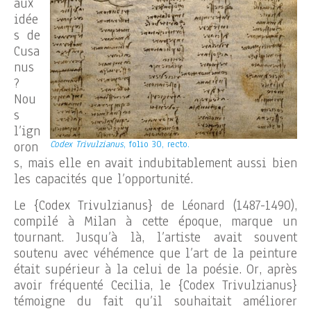
aux
idée
s de
Cusa
nus
?
Nou
s
l’ign
oron
Codex Trivulzianus
, folio 30, recto.
s, mais elle en avait indubitablement aussi bien
les capacités que l’opportunité.
Le {Codex Trivulzianus} de Léonard (1487-1490),
compilé à Milan à cette époque, marque un
tournant. Jusqu’à là, l’artiste avait souvent
soutenu avec véhémence que l’art de la peinture
était supérieur à la celui de la poésie. Or, après
avoir fréquenté Cecilia, le {Codex Trivulzianus}
témoigne du fait qu’il souhaitait améliorer