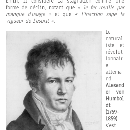
Enfin, il considère la stagnation comme une
forme de déclin, notant que
« le fer rouille par
manque d’usage »
et que
« l’inaction sape la
vigueur de l’esprit ».
Le
natural
iste et
révolut
ionnair
e
allema
nd
Alexand
er von
Humbol
dt
(1769-
1859)
s’est