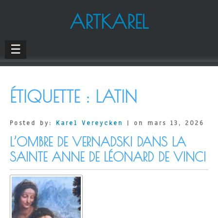
ARTKAREL
☰
ÉTIQUETTE :
LATIN
Posted by:
Karel Vereycken
| on mars 13, 2026
L’OMBRE DE VERNADSKI DANS LA
SAINTE ANNE DE LÉONARD DE VINCI