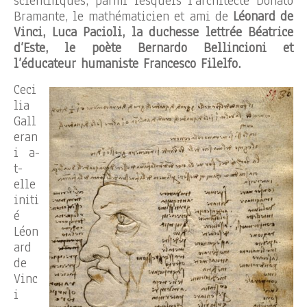
scientifiques, parmi lesquels l’architecte Donato
Bramante, le mathématicien et ami de
Léonard de
Vinci, Luca Pacioli, la duchesse lettrée Béatrice
d’Este, le poète Bernardo Bellincioni et
l’éducateur humaniste Francesco Filelfo.
Ceci
lia
Gall
eran
i a-
t-
elle
initi
é
Léon
ard
de
Vinc
i