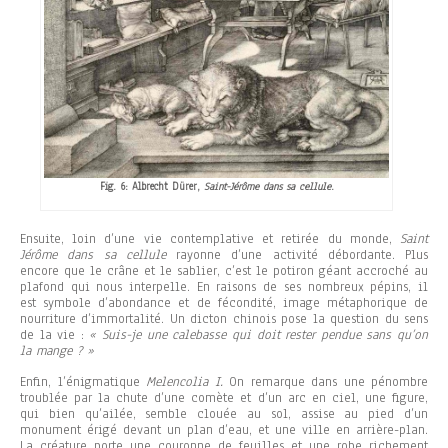
Fig. 6: Albrecht Dürer,
Saint-Jérôme dans sa cellule
.
Ensuite, loin d’une vie contemplative et retirée du monde,
Saint
Jérôme dans sa cellule
rayonne d’une activité débordante. Plus
encore que le crâne et le sablier, c’est le potiron géant accroché au
plafond qui nous interpelle. En raisons de ses nombreux pépins, il
est symbole d’abondance et de fécondité, image métaphorique de
nourriture d’immortalité. Un dicton chinois pose la question du sens
de la vie :
« Suis-je une calebasse qui doit rester pendue sans qu’on
la mange ? »
Enfin, l’énigmatique
Melencolia I.
On remarque dans une pénombre
troublée par la chute d’une comète et d’un arc en ciel, une figure,
qui bien qu’ailée, semble clouée au sol, assise au pied d’un
monument érigé devant un plan d’eau, et une ville en arrière-plan.
La créature porte une couronne de feuilles et une robe richement