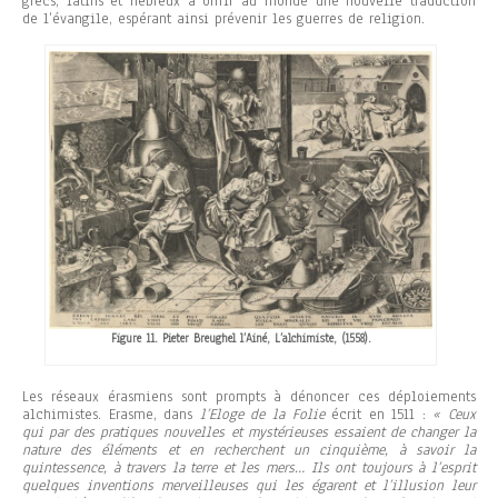
grecs, latins et hébreux à offrir au monde une nouvelle traduction
de l’évangile, espérant ainsi prévenir les guerres de religion.
Figure 11. Pieter Breughel l’Ainé, L’alchimiste, (1558).
Les réseaux érasmiens sont prompts à dénoncer ces déploiements
alchimistes. Erasme, dans
l’Eloge de la Folie
écrit en 1511 :
« Ceux
qui par des pratiques nouvelles et mystérieuses essaient de changer la
nature des éléments et en recherchent un cinquième, à savoir la
quintessence, à travers la terre et les mers… Ils ont toujours à l’esprit
quelques inventions merveilleuses qui les égarent et l’illusion leur