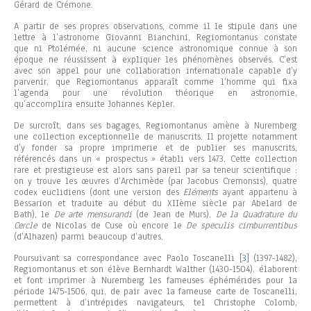
Gérard de Crémone.
A partir de ses propres observations, comme il le stipule dans une
lettre à l’astronome Giovanni Bianchini, Regiomontanus constate
que ni Ptolémée, ni aucune science astronomique connue à son
époque ne réussissent à expliquer les phénomènes observés. C’est
avec son appel pour une collaboration internationale capable d’y
parvenir, que Regiomontanus apparaît comme l’homme qui fixa
l’agenda pour une révolution théorique en astronomie,
qu’accomplira ensuite Johannes Kepler.
De surcroît, dans ses bagages, Regiomontanus amène à Nuremberg
une collection exceptionnelle de manuscrits. Il projette notamment
d’y fonder sa propre imprimerie et de publier ses manuscrits,
référencés dans un « prospectus » établi vers 1473. Cette collection
rare et prestigieuse est alors sans pareil par sa teneur scientifique :
on y trouve les œuvres d’Archimède (par Jacobus Cremonsis), quatre
codex euclidiens (dont une version des
Eléments
ayant appartenu à
Bessarion et traduite au début du XIIème siècle par Abelard de
Bath), le
De arte mensurandi
(de Jean de Murs),
De la Quadrature du
Cercle
de Nicolas de Cuse où encore le
De speculis cimburrentibus
(d’Alhazen) parmi beaucoup d’autres.
Poursuivant sa correspondance avec Paolo Toscanelli
[
3
] (1397-1482),
Regiomontanus et son élève Bernhardt Walther (1430-1504), élaborent
et font imprimer à Nuremberg les fameuses éphémérides pour la
période 1475-1506, qui, de pair avec la fameuse carte de Toscanelli,
permettent à d’intrépides navigateurs, tel Christophe Colomb,