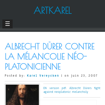
ARTKAREL
☰
ALBRECHT DÜRER CONTRE
LA MÉLANCOLIE NÉO-
PLATONICIENNE
Posted by:
Karel Vereycken
| on juin 23, 2007
EN version pdf: Albrecht Dürers fight
against neoplatonic melancholy