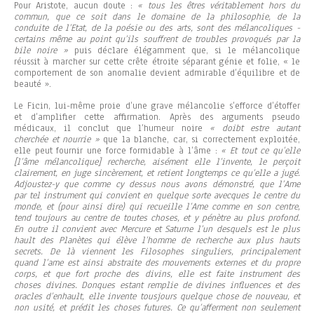
Pour Aristote, aucun doute :
« tous les êtres véritablement hors du
commun, que ce soit dans le domaine de la philosophie, de la
conduite de l’Etat, de la poésie ou des arts, sont des mélancoliques -
certains même au point qu’ils souffrent de troubles provoqués par la
bile noire »
puis déclare élégamment que, si le mélancolique
réussit à marcher sur cette crête étroite séparant génie et folie, « le
comportement de son anomalie devient admirable d’équilibre et de
beauté ».
Le Ficin, lui-même proie d’une grave mélancolie s’efforce d’étoffer
et d’amplifier cette affirmation. Après des arguments pseudo
médicaux, il conclut que l’humeur noire
« doibt estre autant
cherchée et nourrie »
que la blanche, car, si correctement exploitée,
elle peut fournir une force formidable à l’âme :
« Et tout ce qu’elle
[l’âme mélancolique] recherche, aisément elle l’invente, le perçoit
clairement, en juge sincèrement, et retient longtemps ce qu’elle a jugé.
Adjoustez-y que comme cy dessus nous avons démonstré, que l’Ame
par tel instrument qui convient en quelque sorte avecques le centre du
monde, et (pour ainsi dire) qui recueille l’Ame comme en son centre,
tend toujours au centre de toutes choses, et y pénètre au plus profond.
En outre il convient avec Mercure et Saturne l’un desquels est le plus
hault des Planètes qui élève l’homme de recherche aux plus hauts
secrets. De là viennent les Filosophes singuliers, principalement
quand l’ame est ainsi abstraite des mouvements externes et du propre
corps, et que fort proche des divins, elle est faite instrument des
choses divines. Donques estant remplie de divines influences et des
oracles d’enhault, elle invente tousjours quelque chose de nouveau, et
non usité, et prédit les choses futures. Ce qu’afferment non seulement