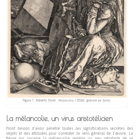
Figure 7. Albrecht Dürer,
Melencolia I
(1514), gravure au burin.
La mélancolie, un virus aristotélicien
Point besoin d’avoir pénétré toutes les significations secrètes des
objets et des attitudes pour constater le sens général de l’œuvre. La
figure qui incarne la mélancolie semble ici peu satisfaite de sa