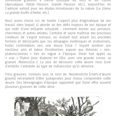
nombreuse gravures à thème biblique sur bois et sur cuivre
(
Apocalypse, Petite Passion, Grande Passion
, etc.), aujourd’hui on
l’admire surtout pour ses études minutieuses de la nature (
Le lièvre,
La grande touffe d’herbe
, etc.).
Nous avons choisi ici de traiter l’aspect plus énigmatique de son
travail dans lequel il aborde un des défis majeurs de son époque et
qui reste d’une brûlante actualité : comment donner aux penseurs,
chercheurs et autres artistes, l’entière et saine maîtrise des processus
créateurs de l’esprit humain, en évitant tout autant les procédés
formels et stérilisants que les dérapages ésotériques et irrationnels,
fuites confortables vers une douce folie ? Voyant sombrer son
meilleur ami et tuteur Pirckheimer, exposé aux théories « néo-
platoniciennes » très en vogue à l’époque, Dürer fait appel au
« vrai » Platon pour élaborer en 1514, avec une grande ironie, sa
gravure
Melencolia I
. La joie de découvrir cette œuvre nous livre
d’emblée l’antidote au type de mélancolie qu’il dénonce.
Trois gravures, connues sous le nom de
Meisterstiche
[chefs-d’œuvre
gravés] nécessitent d’être juxtaposées pour mieux comprendre cette
œuvre. Des témoignages d’époque rapportent que Dürer offre souvent
plusieurs gravures de cette série.