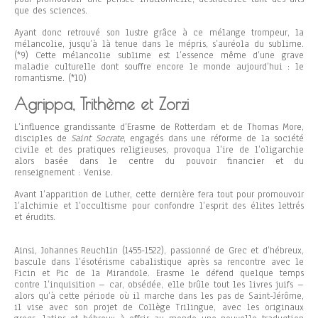
que des sciences.
Ayant donc retrouvé son lustre grâce à ce mélange trompeur, la
mélancolie, jusqu’à là tenue dans le mépris, s’auréola du sublime.
(*9) Cette mélancolie sublime est l’essence même d’une grave
maladie culturelle dont souffre encore le monde aujourd’hui : le
romantisme. (*10)
Agrippa, Trithème et Zorzi
L’influence grandissante d’Erasme de Rotterdam et de Thomas More,
disciples de
Saint Socrate
, engagés dans une réforme de la société
civile et des pratiques religieuses, provoqua l’ire de l’oligarchie
alors basée dans le centre du pouvoir financier et du
renseignement : Venise.
Avant l’apparition de Luther, cette dernière fera tout pour promouvoir
l’alchimie et l’occultisme pour confondre l’esprit des élites lettrés
et érudits.
Ainsi, Johannes Reuchlin (1455-1522), passionné de Grec et d’hébreux,
bascule dans l’ésotérisme cabalistique après sa rencontre avec le
Ficin et Pic de la Mirandole. Erasme le défend quelque temps
contre l’inquisition – car, obsédée, elle brûle tout les livres juifs –
alors qu’à cette période où il marche dans les pas de Saint-Jérôme,
il vise avec son projet de Collège Trilingue, avec les originaux