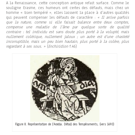
A la Renaissance, cette conception antique refait surface. Comme le
souligne Erasme, ces humeurs ont certes des défauts, mais chez un
homme « bien tempéré », elles laissent la place à d’autres qualités
qui peuvent compenser les défauts de caractère :
« Il arrive parfois
que la nature, comme si elle faisait balance entre deux comptes,
compense une maladie de l’âme par quelque sorte de qualité
contraire : tel individu est sans doute plus porté à la volupté, mais
nullement colérique, nullement jaloux ; un autre est d’une chasteté
incorruptible, mais un peu bien hautain, plus porté à la colère, plus
regardant à ses sous. »
(
Enchiridion
f.46)
Figure 8. Représentation de l’Acedia. Détail des Tempéraments, (vers 1490)