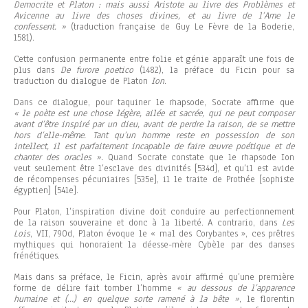
Democrite et Platon : mais aussi Aristote au livre des Problèmes et
Avicenne au livre des choses divines, et au livre de l’Ame le
confessent. »
(traduction française de Guy Le Fèvre de la Boderie,
1581).
Cette confusion permanente entre folie et génie apparaît une fois de
plus dans
De furore poetico
(1482), la préface du Ficin pour sa
traduction du dialogue de Platon
Ion
.
Dans ce dialogue, pour taquiner le rhapsode, Socrate affirme que
« le poète est une chose légère, ailée et sacrée, qui ne peut composer
avant d’être inspiré par un dieu, avant de perdre la raison, de se mettre
hors d’elle-même. Tant qu’un homme reste en possession de son
intellect, il est parfaitement incapable de faire œuvre poétique et de
chanter des oracles ».
Quand Socrate constate que le rhapsode Ion
veut seulement être l’esclave des divinités [534d], et qu’il est avide
de récompenses pécuniaires [535e], il le traite de Prothée [sophiste
égyptien] [541e].
Pour Platon, l’inspiration divine doit conduire au perfectionnement
de la raison souveraine et donc à la liberté. A contrario, dans
Les
Lois
, VII, 790d, Platon évoque le « mal des Corybantes », ces prêtres
mythiques qui honoraient la déesse-mère Cybèle par des danses
frénétiques.
Mais dans sa préface, le Ficin, après avoir affirmé qu’une première
forme de délire fait tomber l’homme
« au dessous de l’apparence
humaine et (…) en quelque sorte ramené à la bête »
, le florentin