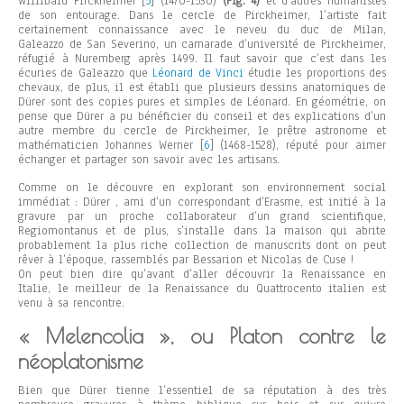
Willibald Pirckheimer
[
5
] (1470-1530)
(Fig. 4)
et d’autres humanistes
de son entourage. Dans le cercle de Pirckheimer, l’artiste fait
certainement connaissance avec le neveu du duc de Milan,
Galeazzo de San Severino, un camarade d’université de Pirckheimer,
réfugié à Nuremberg après 1499. Il faut savoir que c’est dans les
écuries de Galeazzo que
Léonard de Vinci
étudie les proportions des
chevaux, de plus, il est établi que plusieurs dessins anatomiques de
Dürer sont des copies pures et simples de Léonard. En géométrie, on
pense que Dürer a pu bénéficier du conseil et des explications d’un
autre membre du cercle de Pirckheimer, le prêtre astronome et
mathématicien Johannes Werner
[
6
] (1468-1528), réputé pour aimer
échanger et partager son savoir avec les artisans.
Comme on le découvre en explorant son environnement social
immédiat : Dürer , ami d’un correspondant d’Erasme, est initié à la
gravure par un proche collaborateur d’un grand scientifique,
Regiomontanus et de plus, s’installe dans la maison qui abrite
probablement la plus riche collection de manuscrits dont on peut
rêver à l’époque, rassemblés par Bessarion et Nicolas de Cuse !
On peut bien dire qu’avant d’aller découvrir la Renaissance en
Italie, le meilleur de la Renaissance du Quattrocento italien est
venu à sa rencontre.
« Melencolia », ou Platon contre le
néoplatonisme
Bien que Dürer tienne l’essentiel de sa réputation à des très