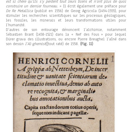
est si chère qu’ils s’y perdent tout leurs biens et n’ont plus de quoi
construire un dernier fourneau. »
Il écrit également une préface pour
De Re Metallica
(publié en 1556) de Georg Agricola (1494-1555), pour
stimuler les recherches scientifiques sur les processus géologiques,
les fossiles, les minerais et leurs transformations utiles pour
l’humanité.
D’autres de son entourage dénoncent l’alchimie, notamment
Sébastien Brant (1458-1521) dans la « Nef des Fous » pour lequel
Dürer grava des illustrations, ou encore Pierre Breughel l’aîné dans
son dessin
l’Al-ghemist
([tout raté) de 1558.
(Fig. 11)