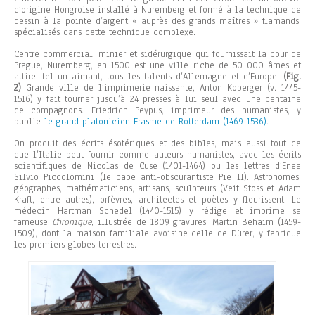
d’origine Hongroise installé à Nuremberg et formé à la technique de
dessin à la pointe d’argent « auprès des grands maîtres » flamands,
spécialisés dans cette technique complexe.
Centre commercial, minier et sidérurgique qui fournissait la cour de
Prague, Nuremberg, en 1500 est une ville riche de 50 000 âmes et
attire, tel un aimant, tous les talents d’Allemagne et d’Europe.
(Fig.
2)
Grande ville de l’imprimerie naissante, Anton Koberger (v. 1445-
1516) y fait tourner jusqu’à 24 presses à lui seul avec une centaine
de compagnons. Friedrich Peypus, imprimeur des humanistes, y
publie
le grand platonicien Erasme de Rotterdam (1469-1536)
.
On produit des écrits ésotériques et des bibles, mais aussi tout ce
que l’Italie peut fournir comme auteurs humanistes, avec les écrits
scientifiques de Nicolas de Cuse (1401-1464) ou les lettres d’Enea
Silvio Piccolomini (le pape anti-obscurantiste Pie II). Astronomes,
géographes, mathématiciens, artisans, sculpteurs (Veit Stoss et Adam
Kraft, entre autres), orfèvres, architectes et poètes y fleurissent. Le
médecin Hartman Schedel (1440-1515) y rédige et imprime sa
fameuse
Chronique
, illustrée de 1809 gravures. Martin Behaim (1459-
1509), dont la maison familiale avoisine celle de Dürer, y fabrique
les premiers globes terrestres.