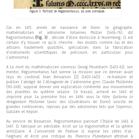
Figure 3. Portrait de Regiomontanus, ici avec astrolabe.
Car en 1471, année de naissance de Dürer, le géographe,
mathématicien et astronome Johannes Müller (1436-76), dit
Regiomontanus
(Fig. 3)
, décide d’élire domicile à Nuremberg. Il est
certain d’y trouver ce qu’il cherche : des érudits comme lui et des
artisans hautement qualifiés, spécialisés dans la fabrication
d’instruments scientifiques de précision, en particulier pour
l’astronomie.
A la mort du mathématicien viennois Georg Peuerbach (1423-61), son
mentor, Regiomontanus fait sienne la mission que ce dernier avait
reçu du cardinal Jean Bessarion
[
2
] (1403-1472) : re-traduire et
publier l’abrégé de l’
Almageste
de l’astronome grec Claude Ptolémée
(90-168), supposé donner une explication cohérente aux mouvements
des planètes du système solaire. Ce travail, achevé en 1463 et
imprimé pour la première fois en 1496 sous le titre
Epitoma in
Amagestum Ptolomei
(avec des illustrations de Dürer) suscite de
grandes controverses, reprises par des astronomes tels que Copernic,
Galilée et Kepler.
Au service de Bessarion, Regiomontanus parcourt l’Italie de 1461 à
1467. Il fabrique un astrolabe, écrit sur la trigonométrie et la sphère
armillaire. A l’université de Padoue il expose les idées d’al-
Farghani et écrit une critique du
Theorica Planetarum
attribué à