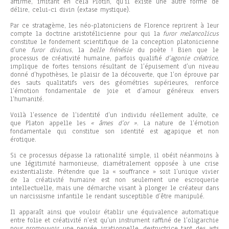
affirme, imitant en cela Plotin, qu’il existe une autre forme de
délire, celui-ci divin (extase mystique).
Par ce stratagème, les néo-platoniciens de Florence reprirent à leur
compte la doctrine aristotélicienne pour qui la
furor melancolicus
constitue le fondement scientifique de la conception platonicienne
d’une
furor divinus
, la
belle frénésie
du poète ! Bien que le
processus de créativité humaine, parfois qualifié
d’agonie créatrice
,
implique de fortes tensions résultant de l’épuisement d’un niveau
donné d’hypothèses, le plaisir de la découverte, que l’on éprouve par
des sauts qualitatifs vers des géométries supérieures, renforce
l’émotion fondamentale de joie et d’amour généreux envers
l’humanité.
Voilà l’essence de l’identité d’un individu réellement adulte, ce
que Platon appelle les
« âmes d’or »
. La nature de l’émotion
fondamentale qui constitue son identité est agapique et non
érotique.
Si ce processus dépasse la rationalité simple, il obéit néanmoins à
une légitimité harmonieuse, diamétralement opposée à une crise
existentialiste. Prétendre que la « souffrance » soit l’unique vivier
de la créativité humaine est non seulement une escroquerie
intellectuelle, mais une démarche visant à plonger le créateur dans
un narcissisme infantile le rendant susceptible d’être manipulé.
Il apparaît ainsi que vouloir établir une équivalence automatique
entre folie et créativité n’est qu’un instrument raffiné de l’oligarchie
pour promouvoir une pensée irrationnelle, destructrice tant des arts