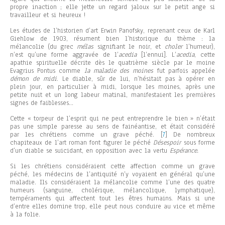
propre inaction ; elle jette un regard jaloux sur le petit ange si
travailleur et si heureux !
Les études de l’historien d’art Erwin Panofsky, reprenant ceux de Karl
Giehlow de 1903, résument bien l’historique du thème : la
mélancolie (du grec
mélas
signifiant le noir, et
choler
l’humeur),
n’est qu’une forme aggravée de l’
acedia
[l’ennui]. L’
acedia
, cette
apathie spirituelle décrite dès le quatrième siècle par le moine
Evagrius Pontus comme
la maladie des moines
fut parfois appelée
démon de midi
. Le diable, sûr de lui, n’hésitait pas à opérer en
plein jour, en particulier à midi, lorsque les moines, après une
petite nuit et un long labeur matinal, manifestaient les premières
signes de faiblesses…
Cette « torpeur de l’esprit qui ne peut entreprendre le bien » n’était
pas une simple paresse au sens de fainéantise, et était considéré
par les chrétiens comme un grave péché.
[
7
] De nombreux
chapiteaux de l’art roman font figurer le péché
Désespoir
sous forme
d’un diable se suicidant, en opposition avec la vertu
Espérance.
Si les chrétiens considéraient cette affection comme un grave
péché, les médecins de l’antiquité n’y voyaient en général qu’une
maladie. Ils considéraient la mélancolie comme l’une des quatre
humeurs (sanguine, cholérique, mélancolique, lymphatique),
tempéraments qui affectent tout les êtres humains. Mais si une
d’entre elles domine trop, elle peut nous conduire au vice et même
à la folie.