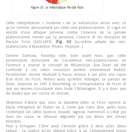
Figure 10. Le mélancolique Marsile Ficin.
Cette interprétation « moderne » de la mélancolie arrive avec ce
qu’on nomme abusivement les idées néo-platoniciennes. Il s’agit en
réalité d’une attaque perverse contre l’essence de la pensée
platonicienne menée par la personne, l’oeuvre et les disciples de
Marsile Ficin (1433-1499),
(Fig. 10)
lui-même adepte des néo-
platoniciens d’Alexandrie (Plotin, Porphyre…).
Comme Giehlow, Panofsky note, bien avant nous, que, cette
personnalité dominante de l’académie néo-platonicienne de
Florence a inversé le concept de Mélancolie. Que Dürer ait été
confronté à ces idées nouvelles semble entièrement établit.
Pirckheimer, encore étudiant à Pavie, envoie à son père une copie
d’un écrit du Ficin. Notons aussi qu’Anton Koberger, le parrain de
Dürer, imprime en 1497 à Nuremberg la correspondance de Ficin et
que ses œuvres circulaient dans toute l’Allemagne. Il y a donc peu
de doutes que son cercle en discute.
Observons d’abord que, dans sa
Septième lettre
, le Ficin reprend la
belle métaphore de Platon où il conte que notre âme, après avoir
contemplé les idées (justice, beauté, sagesse, harmonie) à l’état pur
dans les cieux, se retrouve dégradée par les désirs des choses
terrestres.
Pour y échapper, l’âme peut s’envoler grâce à deux ailes (deux
vertus) : la justice qu’on obtient grâce à un comportement moral