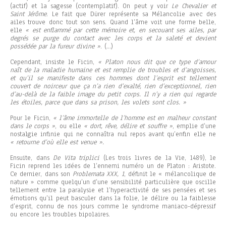
(actif) et la sagesse (contemplatif). On peut y voir
Le Chevalier et
Saint Jérôme
. Le fait que Dürer représente sa Mélancolie avec des
ailes trouve donc tout son sens. Quand l’âme voit une forme belle,
elle
« est enflammé par cette mémoire et, en secouant ses ailes, par
degrés se purge du contact avec les corps et la saleté et devient
possédée par la fureur divine »
. (…)
Cependant, insiste le Ficin,
« Platon nous dit que ce type d’amour
naît de la maladie humaine et est remplie de troubles et d’angoisses,
et qu’il se manifeste dans ces hommes dont l’esprit est tellement
couvert de noirceur que ça n’a rien d’exalté, rien d’exceptionnel, rien
d’au-delà de la faible image du petit corps. Il n’y a rien qui regarde
les étoiles, parce que dans sa prison, les volets sont clos. »
Pour le Ficin,
« l’âme immortelle de l’homme est en malheur constant
dans le corps »
, ou elle
« dort, rêve, délire et souffre »
, emplie d’une
nostalgie infinie qui ne connaîtra nul repos avant qu’enfin elle ne
« retourne d’où elle est venue ».
Ensuite, dans
De Vita triplici
(Les trois livres de la Vie, 1489), le
Ficin reprend les idées de l’ennemi numéro un de Platon : Aristote.
Ce dernier, dans son
Problemata XXX, 1
, définit le « mélancolique de
nature » comme quelqu’un d’une sensibilité particulière que oscille
tellement entre la paralysie et l’hyperactivité de ses pensées et ses
émotions qu’il peut basculer dans la folie, le délire ou la faiblesse
d’esprit, connu de nos jours comme le syndrome maniaco-dépressif
ou encore les troubles bipolaires.