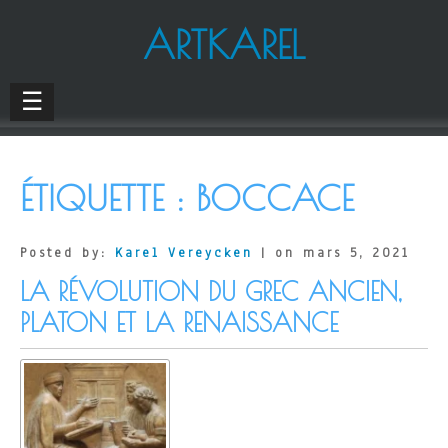
ARTKAREL
☰
ÉTIQUETTE :
BOCCACE
Posted by:
Karel Vereycken
| on mars 5, 2021
LA RÉVOLUTION DU GREC ANCIEN,
PLATON ET LA RENAISSANCE