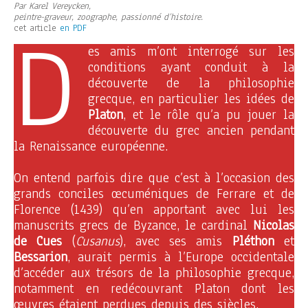
Par Karel Vereycken,
peintre-graveur, zoographe, passionné d’histoire.
D
cet article
en PDF
es amis m’ont interrogé sur les
conditions ayant conduit à la
découverte de la philosophie
grecque, en particulier les idées de
Platon
, et le rôle qu’a pu jouer la
découverte du grec ancien pendant
la Renaissance européenne.
On entend parfois dire que c’est à l’occasion des
grands conciles œcuméniques de Ferrare et de
Florence (1439) qu’en apportant avec lui les
manuscrits grecs de Byzance, le cardinal
Nicolas
de Cues
(
Cusanus
), avec ses amis
Pléthon
et
Bessarion
, aurait permis à l’Europe occidentale
d’accéder aux trésors de la philosophie grecque,
notamment en redécouvrant Platon dont les
œuvres étaient perdues depuis des siècles.