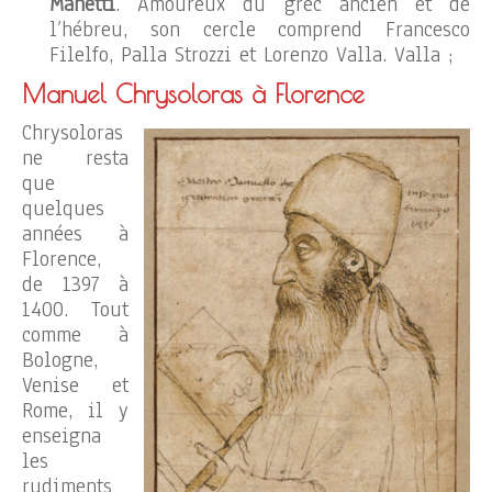
Manetti
. Amoureux du grec ancien et de
l’hébreu, son cercle comprend Francesco
Filelfo, Palla Strozzi et Lorenzo Valla. Valla ;
Manuel Chrysoloras à Florence
Chrysoloras
ne resta
que
quelques
années à
Florence,
de 1397 à
1400. Tout
comme à
Bologne,
Venise et
Rome, il y
enseigna
les
rudiments