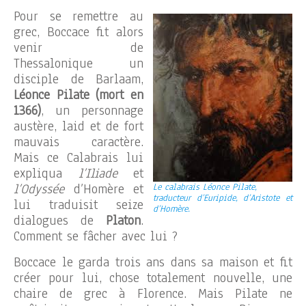
Pour se remettre au
grec, Boccace fit alors
venir de
Thessalonique un
disciple de Barlaam,
Léonce Pilate (mort en
1366)
, un personnage
austère, laid et de fort
mauvais caractère.
Mais ce Calabrais lui
expliqua
l’Iliade
et
l’Odyssée
d’Homère et
Le calabrais Léonce Pilate,
traducteur d’Euripide, d’Aristote et
lui traduisit seize
d’Homère.
dialogues de
Platon
.
Comment se fâcher avec lui ?
Boccace le garda trois ans dans sa maison et fit
créer pour lui, chose totalement nouvelle, une
chaire de grec à Florence. Mais Pilate ne