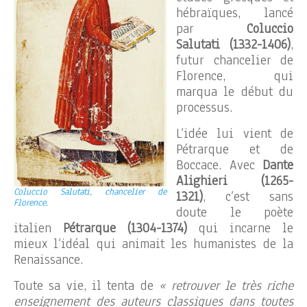
hébraïques, lancé
par
Coluccio
Salutati (1332-1406)
,
futur chancelier de
Florence, qui
marqua le début du
processus.
L’idée lui vient de
Pétrarque et de
Boccace. Avec
Dante
Alighieri (1265-
Coluccio Salutati, chancelier de
1321)
, c’est sans
Florence.
doute le poète
italien
Pétrarque (1304-1374)
qui incarne le
mieux l’idéal qui animait les humanistes de la
Renaissance.
Toute sa vie, il tenta de
« retrouver le très riche
enseignement des auteurs classiques dans toutes