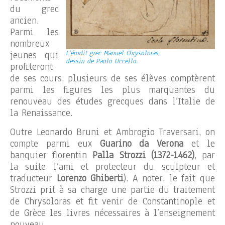
du grec
ancien.
Parmi les
nombreux
jeunes qui
L’érudit grec Manuel Chrysoloras,
dessin de Paolo Uccello.
profiteront
de ses cours, plusieurs de ses élèves comptèrent
parmi les figures les plus marquantes du
renouveau des études grecques dans l’Italie de
la Renaissance.
Outre Leonardo Bruni et Ambrogio Traversari, on
compte parmi eux
Guarino da Verona
et le
banquier florentin
Palla Strozzi (1372-1462)
, par
la suite l’ami et protecteur du sculpteur et
traducteur
Lorenzo Ghiberti
). A noter, le fait que
Strozzi prit à sa charge une partie du traitement
de Chrysoloras et fit venir de Constantinople et
de Grèce les livres nécessaires à l’enseignement
nouveau.