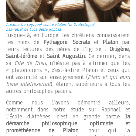
Aristote (la Logique) contre Platon (la Dialectique),
bas-relief de Luca della Robbia.
Jusque-là, en Europe, les chrétiens connaissaient
les noms de
Pythagore
,
Socrate
et
Platon
par
leurs lectures des pères de l’Eglise :
Origène
,
Saint-Jérôme
et
Saint Augustin
. Ce dernier, dans
sa
Cité de Dieu
, n’hésite pas à affirmer que les
« platoniciens », c’est-à-dire Platon et ceux qui
ont assimilé son enseignement (
Plato et qui eum
bene intellexerunt
), étaient supérieurs à tous les
autres philosophes païens.
Comme nous l’avons démontré ailleurs,
notamment dans notre étude sur Raphaël et
l’École d’Athènes, c’est en grande partie
la
démarche philosophique optimiste et
prométhéenne de Platon
, pour qui la