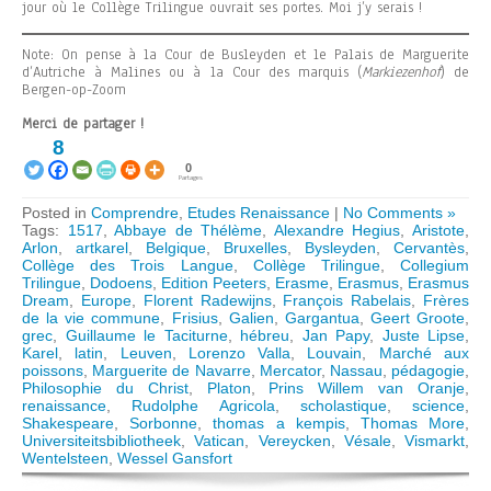
jour où le Collège Trilingue ouvrait ses portes. Moi j’y serais !
Note: On pense à la Cour de Busleyden et le Palais de Marguerite
d’Autriche à Malines ou à la Cour des marquis (
Markiezenhof
) de
Bergen-op-Zoom
Merci de partager !
8
0
Partages
Posted in
Comprendre
,
Etudes Renaissance
|
No Comments »
Tags:
1517
,
Abbaye de Thélème
,
Alexandre Hegius
,
Aristote
,
Arlon
,
artkarel
,
Belgique
,
Bruxelles
,
Bysleyden
,
Cervantès
,
Collège des Trois Langue
,
Collège Trilingue
,
Collegium
Trilingue
,
Dodoens
,
Edition Peeters
,
Erasme
,
Erasmus
,
Erasmus
Dream
,
Europe
,
Florent Radewijns
,
François Rabelais
,
Frères
de la vie commune
,
Frisius
,
Galien
,
Gargantua
,
Geert Groote
,
grec
,
Guillaume le Taciturne
,
hébreu
,
Jan Papy
,
Juste Lipse
,
Karel
,
latin
,
Leuven
,
Lorenzo Valla
,
Louvain
,
Marché aux
poissons
,
Marguerite de Navarre
,
Mercator
,
Nassau
,
pédagogie
,
Philosophie du Christ
,
Platon
,
Prins Willem van Oranje
,
renaissance
,
Rudolphe Agricola
,
scholastique
,
science
,
Shakespeare
,
Sorbonne
,
thomas a kempis
,
Thomas More
,
Universiteitsbibliotheek
,
Vatican
,
Vereycken
,
Vésale
,
Vismarkt
,
Wentelsteen
,
Wessel Gansfort