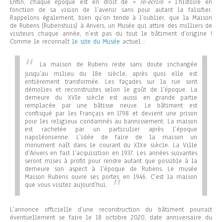
Enfin, chaque époque est en droit de
« ré-écrire »
l’histoire en
fonction de sa vision de l’avenir sans pour autant la falsifier.
Rappelons également, bien qu’on tende à l’oublier, que la Maison
de Rubens (Rubenshuis) à Anvers, un Musée qui attire des milliers de
visiteurs chaque année, n’est pas du tout le bâtiment d’origine !
Comme le reconnaît
le site du Musée
actuel :
La maison de Rubens reste sans doute inchangée
jusqu’au milieu du 18e siècle, après quoi elle est
entièrement transformée. Les façades sur la rue sont
démolies et reconstruites selon le goût de l’époque. La
demeure du XVIe siècle est aussi en grande partie
remplacée par une bâtisse neuve. Le bâtiment est
confisqué par les Français en 1798 et devient une prison
pour les religieux condamnés au bannissement. La maison
est rachetée par un particulier après l’époque
napoléonienne. L’idée de faire de la maison un
monument naît dans le courant du XIXe siècle. La Ville
d’Anvers en fait l’acquisition en 1937. Les années suivantes
seront mises à profit pour rendre autant que possible à la
demeure son aspect à l’époque de Rubens. Le musée
Maison Rubens ouvre ses portes en 1946. C’est la maison
que vous visitez aujourd’hui.
L’annonce officielle d’une reconstruction du bâtiment pourrait
éventuellement se faire le 18 octobre 2020, date anniversaire du