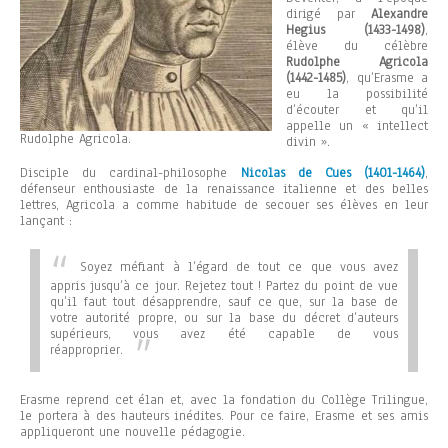
dirigé par
Alexandre
Hegius (1433-1498)
,
élève du célèbre
Rudolphe Agricola
(1442-1485)
, qu’Erasme a
eu la possibilité
d’écouter et qu’il
appelle un « intellect
Rudolphe Agricola.
divin ».
Disciple du cardinal-philosophe
Nicolas de Cues (1401-1464)
,
défenseur enthousiaste de la renaissance italienne et des belles
lettres, Agricola a comme habitude de secouer ses élèves en leur
lançant :
Soyez méfiant à l’égard de tout ce que vous avez
appris jusqu’à ce jour. Rejetez tout ! Partez du point de vue
qu’il faut tout désapprendre, sauf ce que, sur la base de
votre autorité propre, ou sur la base du décret d’auteurs
supérieurs, vous avez été capable de vous
réapproprier.
Erasme reprend cet élan et, avec la fondation du Collège Trilingue,
le portera à des hauteurs inédites. Pour ce faire, Erasme et ses amis
appliqueront une nouvelle pédagogie.