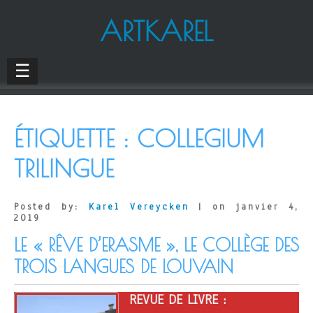
ARTKAREL
☰
ÉTIQUETTE :
COLLEGIUM
TRILINGUE
Posted by:
Karel Vereycken
| on janvier 4,
2019
LE « RÊVE D’ERASME », LE COLLÈGE DES
TROIS LANGUES DE LOUVAIN
REVUE DE LIVRE :