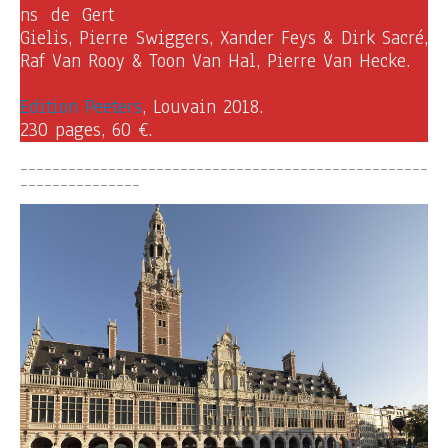
ns de Gert
Gielis, Pierre Swiggers, Xander Feys & Dirk Sacré,
Raf Van Rooy & Toon Van Hal, Pierre Van Hecke.
Edition Peeters
, Louvain 2018.
230 pages, 60 €.
___________________________________________________
_______________