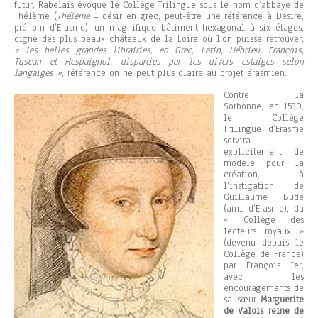
futur, Rabelais évoque le Collège Trilingue sous le nom d’abbaye de
Thélème (
Thélème
= désir en grec, peut-être une référence à Désiré,
prénom d’Erasme), un magnifique bâtiment hexagonal à six étages,
digne des plus beaux châteaux de la Loire où l’on puisse retrouver,
« les belles grandes librairies, en Grec, Latin, Hébrieu, François,
Tuscan et Hespaignol, disparties par les divers estaiges selon
langaiges »
, référence on ne peut plus claire au projet érasmien.
Contre la
Sorbonne, en 1530,
le Collège
Trilingue d’Erasme
servira
explicitement de
modèle pour la
création, à
l’instigation de
Guillaume Budé
(ami d’Erasme), du
« Collège des
lecteurs royaux »
(devenu depuis le
Collège de France)
par François Ier,
avec les
encouragements de
sa sœur
Marguerite
de Valois reine de