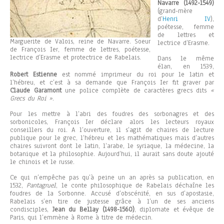
Navarre (1492-1549)
(grand-mère
d’
Henri IV
),
poétesse, femme
de lettres et
Marguerite de Valois, reine de Navarre. Soeur
lectrice d’Erasme.
de François Ier, femme de lettres, poétesse,
lectrice d’Erasme et protectrice de Rabelais.
Dans le même
élan, en 1539,
Robert Estienne
est nommé imprimeur du roi pour le latin et
l’hébreu, et c’est à sa demande que François Ier fit graver par
Claude Garamont
une police complète de caractères grecs dits
«
Grecs du Roi »
.
Pour les mettre à l’abri des foudres des sorbonagres et des
sorbonicoles, François Ier déclare alors les lecteurs royaux
conseillers du roi. A l’ouverture, il s’agit de chaires de lecture
publique pour le grec, l’hébreu et les mathématiques mais d’autres
chaires suivront dont le latin, l’arabe, le syriaque, la médecine, la
botanique et la philosophie. Aujourd’hui, il aurait sans doute ajouté
le chinois et le russe.
Ce qui n’empêche pas qu’à peine un an après sa publication, en
1532,
Pantagruel
, le conte philosophique de Rabelais déchaîne les
foudres de la Sorbonne. Accusé d’obscénité, en sus d’apostasie,
Rabelais s’en tire de justesse grâce à l’un de ses anciens
condisciples,
Jean du Bellay (1498-1560)
, diplomate et évêque de
Paris, qui l’emmène à Rome à titre de médecin.