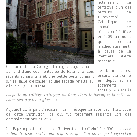
notamment la
tentative d’un des
recteurs de
l’Université
Catholique de
Louvain, de
récupérer l’édifice
en 1909, un projet
qui échoua
malheureusement
à cause de la
Première Guerre
mondiale.
Ce qui reste du Collège Trilingue aujourd’hui :
Le bâtiment est
au fond d’une cour, entourée de bâtiments plus
ensuite transformé
récents et sans intérêt, une petite porte donnant
en dépôt et en
sur la salle d’escalier et une façade refaite au
logements
début du XVIIe siècle.
sociaux.
« Dans la
chapelle du Collège Trilingue, on fume alors le hareng et la salle de
cours sert d’usine à glace… »
Aujourd’hui, à part l’escalier, rien n’évoque la splendeur historique
de cette institution, ce qui fut forcément ressentie lors des
commémorations de 2017.
Jan Papy regrette, bien que l’Université ait célébré les 500 ans avec
« tout le faste académique requis », que l’ « on ne peut cependant