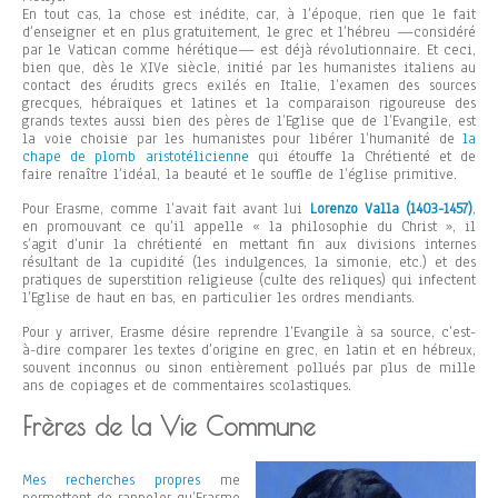
En tout cas, la chose est inédite, car, à l’époque, rien que le fait
d’enseigner et en plus gratuitement, le grec et l’hébreu —considéré
par le Vatican comme hérétique— est déjà révolutionnaire. Et ceci,
bien que, dès le XIVe siècle, initié par les humanistes italiens au
contact des érudits grecs exilés en Italie, l’examen des sources
grecques, hébraïques et latines et la comparaison rigoureuse des
grands textes aussi bien des pères de l’Eglise que de l’Evangile, est
la voie choisie par les humanistes pour libérer l’humanité de
la
chape de plomb aristotélicienne
qui étouffe la Chrétienté et de
faire renaître l’idéal, la beauté et le souffle de l’église primitive.
Pour Erasme, comme l’avait fait avant lui
Lorenzo Valla (1403-1457)
,
en promouvant ce qu’il appelle « la philosophie du Christ », il
s’agit d’unir la chrétienté en mettant fin aux divisions internes
résultant de la cupidité (les indulgences, la simonie, etc.) et des
pratiques de superstition religieuse (culte des reliques) qui infectent
l’Eglise de haut en bas, en particulier les ordres mendiants.
Pour y arriver, Erasme désire reprendre l’Evangile à sa source, c’est-
à-dire comparer les textes d’origine en grec, en latin et en hébreux,
souvent inconnus ou sinon entièrement pollués par plus de mille
ans de copiages et de commentaires scolastiques.
Frères de la Vie Commune
Mes recherches propres
me