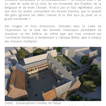
la carte de visite de la ville, de son Université, des Flandres, de la
Belgique et de toute l’Europe. N’est-il pas un fait regrettable, alors
que tous les jeunes connaissent les bourses Erasmus, que la plupart
des gens ignorent les idées, l’œuvre et le rôle qu’a pu jouer un si
grand humaniste ?
Des images en trois dimensions, réalisées dans la cadre de
l’exposition sur la base des données historiques, permettent de
visualiser un bel édifice, du même type que ceux construit par
l’architecte Rombout II Keldermans à l’époque (Note), apte à remplir
des missions multiples.
Crédit : Visualisations Timothy De Paepe