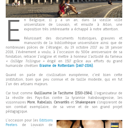
E
n Belgique, il y a un an, dans la vieille ville
universitaire de Louvain, et ensuite à Arlon, une
exposition très intéressante a échappé à notre attention.
Réunissant des documents historiques, gravures et
manuscrits de la bibliothèque universitaire ainsi que de
nombreuses pièces de l’étranger, du 19 octobre 2017 au 18 janvier
2018, l’évènement a voulu, à l’occasion du 500e anniversaire de sa
fondation, retracer l’origine et mettre à honneur l’activité du fameux
« Collège Trilingue »
érigé en 1517 grâce aux efforts du grand
humaniste chrétien
Erasme de Rotterdam (1467-1536)
.
Quand on parle de civilisation européenne, c’est bien cette
institution, bien que peu connue et de taille modeste, qui en fut
l’un des artisans majeurs.
Car tout comme
Guillaume le Taciturne (1533-1584)
, l’organisateur de
la révolte des Pays-Bas contre la tyrannie habsbourgeoise, les
visionnaires
More
,
Rabelais
,
Cervantès
et
Shakespeare
s’inspireront de
son combat exemplaire, de sa verve et de son grand projet
pédagogique.
L’occasion pour les
Editions
Peeters
de Louvain de