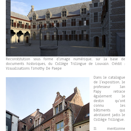
Reconstitution sous forme d’image numérique, sur la base de
documents historiques, du Collège Trilingue de Louvain. Crédit :
Visualisations Timothy De Paepe
Dans le catalogue
de l’exposition, le
professeur Jan
Papy retrace
également le
destin qu’ont
connu les
bâtiments qui
abritaient jadis le
Collège Trilingue.
Il mentionne