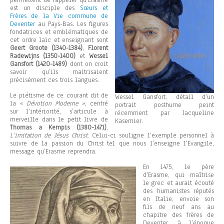
permettent de rappeler qu’Erasme
est un disciple des
Sœurs et
Frères de la Vie commune de
Deventer
au Pays-Bas. Les figures
fondatrices et emblématiques de
cet ordre laïc et enseignant sont
Geert Groote (1340-1384)
,
Florent
Radewijns (1350-1400)
et
Wessel
Gansfort (1420-1489)
dont on croit
savoir qu’ils maitrisaient
précisément ces trois langues.
Le piétisme de ce courant dit de
Wessel Gansfort, détail d’un
la
« Dévotion Moderne »
, centré
portrait posthume peint
sur l’intériorité, s’articule à
récemment par Jacqueline
merveille dans le petit livre de
Kasemier.
Thomas a Kempis (1380-1471)
,
L’imitation de Jésus Christ
. Celui-ci souligne l’exemple personnel à
suivre de la passion du Christ tel que nous l’enseigne l’Evangile,
message qu’Erasme reprendra.
En 1475, le père
d’Erasme, qui maîtrise
le grec et aurait écouté
des humanistes réputés
en Italie, envoie son
fils de neuf ans au
chapitre des frères de
Deventer, à l’époque