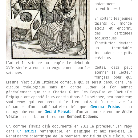
notamment
scientifiques !
En sortant les jeunes
talents du monde
étroit et endormi
des certitudes
scolastiques,
l’institution devient
un formidable
incubateur d’esprits
créateurs.
L’art et la science au peuple. Le début du
Certes, cela peut
XVIe siècle a connu un engouement pour les
étonner le lecteur
sciences.
français pour qui
Erasme n’est qu’un littéraire comique qui se serait perdu dans une
dispute théologique sans fin contre Luther. Si l’on admet
généralement que sous Charles Quint, les Pays-Bas et l’actuelle
Belgique ont apporté leurs contributions à la science, peu nombreux
sont ceux qui comprennent le lien unissant Erasme avec la
démarche d’un mathématicien tel que
Gemma Frisius
, d’un
cartographe comme
Gérard Mercator
, d’un anatomiste comme
André
Vésale
ou d’un botaniste comme
Rembert Dodoens
.
Or, comme l’avait déjà documenté en 2011 le professeur Jan Papy
dans
un article
remarquable, en Belgique et aux Pays-Bas, la
Renaissance scientifique de la première moitié du XVIe siècle, n’a