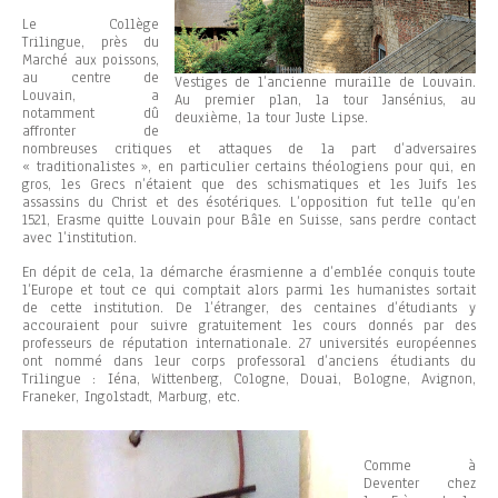
Le Collège
Trilingue, près du
Marché aux poissons,
au centre de
Vestiges de l’ancienne muraille de Louvain.
Louvain, a
Au premier plan, la tour Jansénius, au
notamment dû
deuxième, la tour Juste Lipse.
affronter de
nombreuses critiques et attaques de la part d’adversaires
« traditionalistes », en particulier certains théologiens pour qui, en
gros, les Grecs n’étaient que des schismatiques et les Juifs les
assassins du Christ et des ésotériques. L’opposition fut telle qu’en
1521, Erasme quitte Louvain pour Bâle en Suisse, sans perdre contact
avec l’institution.
En dépit de cela, la démarche érasmienne a d’emblée conquis toute
l’Europe et tout ce qui comptait alors parmi les humanistes sortait
de cette institution. De l’étranger, des centaines d’étudiants y
accouraient pour suivre gratuitement les cours donnés par des
professeurs de réputation internationale. 27 universités européennes
ont nommé dans leur corps professoral d’anciens étudiants du
Trilingue : Iéna, Wittenberg, Cologne, Douai, Bologne, Avignon,
Franeker, Ingolstadt, Marburg, etc.
Comme à
Deventer chez