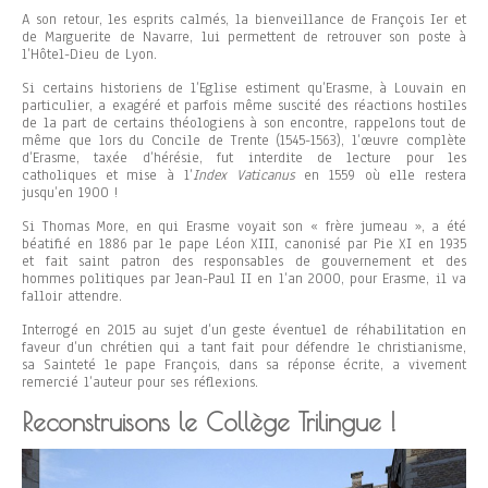
A son retour, les esprits calmés, la bienveillance de François Ier et
de Marguerite de Navarre, lui permettent de retrouver son poste à
l’Hôtel-Dieu de Lyon.
Si certains historiens de l’Eglise estiment qu’Erasme, à Louvain en
particulier, a exagéré et parfois même suscité des réactions hostiles
de la part de certains théologiens à son encontre, rappelons tout de
même que lors du Concile de Trente (1545-1563), l’œuvre complète
d’Erasme, taxée d’hérésie, fut interdite de lecture pour les
catholiques et mise à l’
Index Vaticanus
en 1559 où elle restera
jusqu’en 1900 !
Si Thomas More, en qui Erasme voyait son « frère jumeau », a été
béatifié en 1886 par le pape Léon XIII, canonisé par Pie XI en 1935
et fait saint patron des responsables de gouvernement et des
hommes politiques par Jean-Paul II en l’an 2000, pour Erasme, il va
falloir attendre.
Interrogé en 2015 au sujet d’un geste éventuel de réhabilitation en
faveur d’un chrétien qui a tant fait pour défendre le christianisme,
sa Sainteté le pape François, dans sa réponse écrite, a vivement
remercié l’auteur pour ses réflexions.
Reconstruisons le Collège Trilingue !