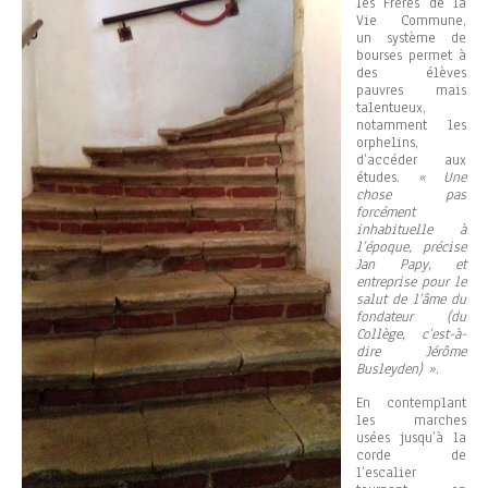
les Frères de la
Vie Commune,
un système de
bourses permet à
des élèves
pauvres mais
talentueux,
notamment les
orphelins,
d’accéder aux
études.
« Une
chose pas
forcément
inhabituelle à
l’époque, précise
Jan Papy, et
entreprise pour le
salut de l’âme du
fondateur (du
Collège, c’est-à-
dire Jérôme
Busleyden) »
.
En contemplant
les marches
usées jusqu’à la
corde de
l’escalier