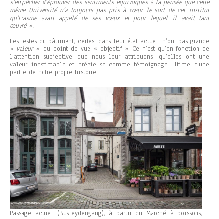
s’empêcher d’éprouver des sentiments équivoques à la pensée que cette
même Université n’a toujours pas pris à cœur le sort de cet institut
qu’Erasme avait appelé de ses vœux et pour lequel il avait tant
œuvré ».
Les restes du bâtiment, certes, dans leur état actuel, n’ont pas grande
« valeur »
, du point de vue « objectif ». Ce n’est qu’en fonction de
l’attention subjective que nous leur attribuons, qu’elles ont une
valeur inestimable et précieuse comme témoignage ultime d’une
partie de notre propre histoire.
Passage actuel (Busleydengang), à partir du Marché à poissons,