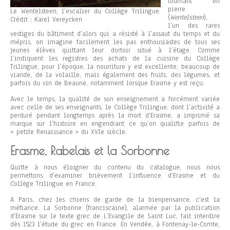
tournant en
pierre
Le Wentelsteen, l’escalier du Collège Trilingue.
(
Wentelsteen
),
Crédit : Karel Vereycken
l’un des rares
vestiges du bâtiment d’alors qui a résisté à l’assaut du temps et du
mépris, on imagine facilement les pas enthousiastes de tous ses
jeunes élèves quittant leur dortoir situé à l’étage. Comme
l’indiquent les registres des achats de la cuisine du Collège
Trilingue, pour l’époque, la nourriture y est excellente, beaucoup de
viande, de la volaille, mais également des fruits, des légumes, et
parfois du vin de Beaune, notamment lorsque Erasme y est reçu.
Avec le temps, la qualité de son enseignement a forcément variée
avec celle de ses enseignants, le Collège Trilingue, dont l’activité a
perduré pendant longtemps après la mort d’Erasme, a imprimé sa
marque sur l’histoire en engendrant ce qu’on qualifie parfois de
« petite Renaissance » du XVIe siècle.
Erasme, Rabelais et la Sorbonne
Quitte à nous éloigner du contenu du catalogue, nous nous
permettons d’examiner brièvement l’influence d’Erasme et du
Collège Trilingue en France.
A Paris, chez les chiens de garde de la bienpensance, c’est la
méfiance. La Sorbonne (franciscaine), alarmée par la publication
d’Erasme sur le texte grec de L’Evangile de Saint Luc, fait interdire
dès 1523 l’étude du grec en France. En Vendée, à Fontenay-le-Comte,