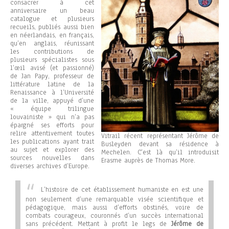
consacrer à cet
anniversaire un beau
catalogue et plusieurs
recueils, publiés aussi bien
en néerlandais, en français,
qu’en anglais, réunissant
les contributions de
plusieurs spécialistes sous
l’œil avisé (et passionné)
de Jan Papy, professeur de
littérature latine de la
Renaissance à l’Université
de la ville, appuyé d’une
« équipe trilingue
louvainiste » qui n’a pas
épargné ses efforts pour
relire attentivement toutes
Vitrail récent représentant Jérôme de
les publications ayant trait
Busleyden devant sa résidence à
au sujet et explorer des
Mechelen. C’est là qu’il introduisit
sources nouvelles dans
Erasme auprès de Thomas More.
diverses archives d’Europe.
L’histoire de cet établissement humaniste en est une
non seulement d’une remarquable visée scientifique et
pédagogique, mais aussi d’efforts obstinés, voire de
combats courageux, couronnés d’un succès international
sans précédent. Mettant à profit le legs de
Jérôme de