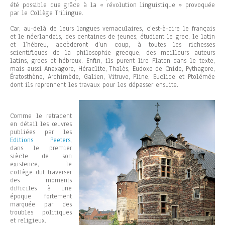
été possible que grâce à la « révolution linguistique » provoquée
par le Collège Trilingue.
Car, au-delà de leurs langues vernaculaires, c’est-à-dire le français
et le néerlandais, des centaines de jeunes, étudiant le grec, le latin
et l’hébreu, accèderont d’un coup, à toutes les richesses
scientifiques de la philosophie grecque, des meilleurs auteurs
latins, grecs et hébreux. Enfin, ils purent lire Platon dans le texte,
mais aussi Anaxagore, Héraclite, Thalès, Eudoxe de Cnide, Pythagore,
Ératosthène, Archimède, Galien, Vitruve, Pline, Euclide et Ptolémée
dont ils reprennent les travaux pour les dépasser ensuite.
Comme le retracent
en détail les œuvres
publiées par les
Editions Peeters
,
dans le premier
siècle de son
existence, le
collège dut traverser
des moments
difficiles à une
époque fortement
marquée par des
troubles politiques
et religieux.