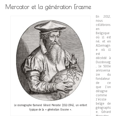
Mercator et la génération Erasme
En 2012,
nous
célébrons
en
Belgique
où il est
né, et en
Allemagn
e où il
est
décédé à
Duisbourg
, le 500e
anniversa
ire du
fondateur
de ce
que l’on
désigne
comme
l’école
belge de
Le cosmographe flamand Gérard Mercator (1512-1594), un enfant
géographi
typique de la « génération Erasme ».
e, Gérard