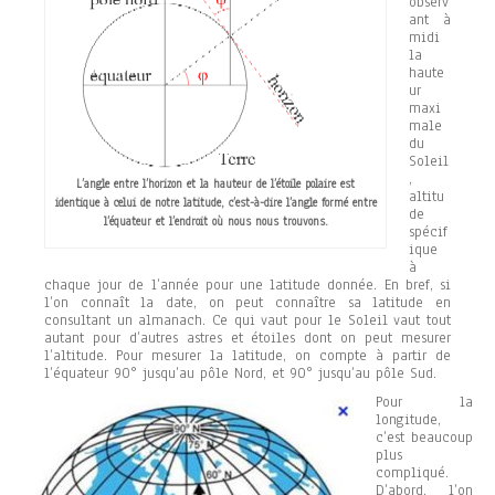
observ
ant à
midi
la
haute
ur
maxi
male
du
Soleil
,
L’angle entre l’horizon et la hauteur de l’étoile polaire est
altitu
identique à celui de notre latitude, c’est-à-dire l’angle formé entre
de
l’équateur et l’endroit où nous nous trouvons.
spécif
ique
à
chaque jour de l’année pour une latitude donnée. En bref, si
l’on connaît la date, on peut connaître sa latitude en
consultant un almanach. Ce qui vaut pour le Soleil vaut tout
autant pour d’autres astres et étoiles dont on peut mesurer
l’altitude. Pour mesurer la latitude, on compte à partir de
l’équateur 90° jusqu’au pôle Nord, et 90° jusqu’au pôle Sud.
Pour la
longitude,
c’est beaucoup
plus
compliqué.
D’abord, l’on