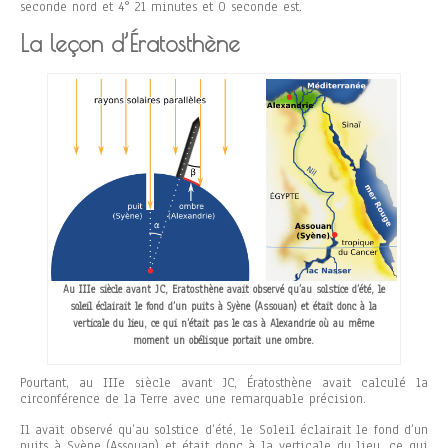
seconde nord et 4° 21 minutes et 0 seconde est.
La leçon d’Ératosthène
Au IIIe siècle avant JC, Eratosthène avait observé qu’au solstice d’été, le
soleil éclairait le fond d’un puits à Syène (Assouan) et était donc à la
verticale du lieu, ce qui n’était pas le cas à Alexandrie où au même
moment un obélisque portait une ombre.
Pourtant, au IIIe siècle avant JC, Ératosthène avait calculé la
circonférence de la Terre avec une remarquable précision.
Il avait observé qu’au solstice d’été, le Soleil éclairait le fond d’un
puits à Syène (Assouan) et était donc à la verticale du lieu, ce qui