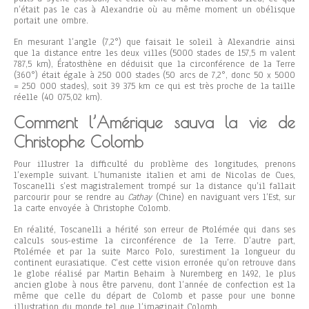
n’était pas le cas à Alexandrie où au même moment un obélisque
portait une ombre.
En mesurant l’angle (7,2°) que faisait le soleil à Alexandrie ainsi
que la distance entre les deux villes (5000 stades de 157,5 m valent
787,5 km), Ératosthène en déduisit que la circonférence de la Terre
(360°) était égale à 250 000 stades (50 arcs de 7,2°, donc 50 x 5000
= 250 000 stades), soit 39 375 km ce qui est très proche de la taille
réelle (40 075,02 km).
Comment l’Amérique sauva la vie de
Christophe Colomb
Pour illustrer la difficulté du problème des longitudes, prenons
l’exemple suivant. L’humaniste italien et ami de Nicolas de Cues,
Toscanelli s’est magistralement trompé sur la distance qu’il fallait
parcourir pour se rendre au
Cathay
(Chine) en naviguant vers l’Est, sur
la carte envoyée à Christophe Colomb.
En réalité, Toscanelli a hérité son erreur de Ptolémée qui dans ses
calculs sous-estime la circonférence de la Terre. D’autre part,
Ptolémée et par la suite Marco Polo, surestiment la longueur du
continent eurasiatique. C’est cette vision erronée qu’on retrouve dans
le globe réalisé par Martin Behaim à Nuremberg en 1492, le plus
ancien globe à nous être parvenu, dont l’année de confection est la
même que celle du départ de Colomb et passe pour une bonne
illustration du monde tel que l’imaginait Colomb.