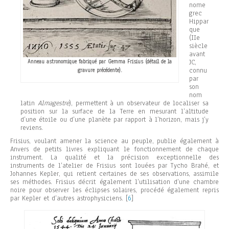
nome
grec
Hippar
que
(IIe
siècle
avant
Anneau astronomique fabriqué par Gemma Frisius (détail de la
JC,
connu
gravure précédente).
par
son
nom
latin
Almagestre
), permettent à un observateur de localiser sa
position sur la surface de la Terre en mesurant l’altitude
d’une étoile ou d’une planète par rapport à l’horizon, mais j’y
reviens.
Frisius, voulant amener la science au peuple, publie également à
Anvers de petits livres expliquant le fonctionnement de chaque
instrument. La qualité et la précision exceptionnelle des
instruments de l’atelier de Frisius sont louées par Tycho Brahé, et
Johannes Kepler, qui retient certaines de ses observations, assimile
ses méthodes. Frisius décrit également l’utilisation d’une chambre
noire pour observer les éclipses solaires, procédé également repris
par Kepler et d’autres astrophysiciens.
[
6
]