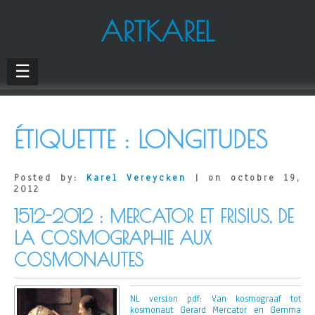
ARTKAREL
☰
ÉTIQUETTE :
LONGITUDES
Posted by:
Karel Vereycken
| on octobre 19,
2012
1512-2012 : MERCATOR ET FRISIUS, DE
LA COSMOGRAPHIE AUX
COSMONAUTES
NL version pdf: Van kosmograaf tot
kosmonaut Gerard Mercator en Gemma