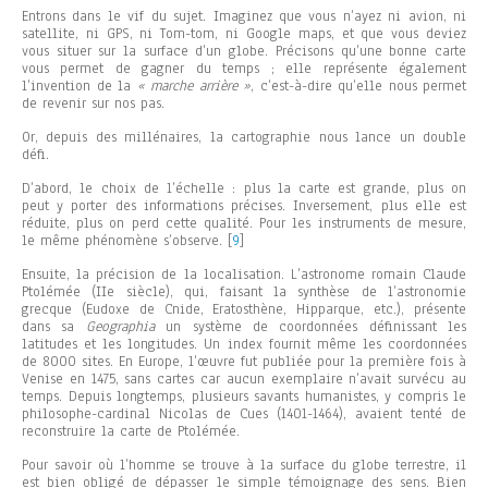
Entrons dans le vif du sujet. Imaginez que vous n’ayez ni avion, ni
satellite, ni GPS, ni Tom-tom, ni Google maps, et que vous deviez
vous situer sur la surface d’un globe. Précisons qu’une bonne carte
vous permet de gagner du temps ; elle représente également
l’invention de la
« marche arrière »
, c’est-à-dire qu’elle nous permet
de revenir sur nos pas.
Or, depuis des millénaires, la cartographie nous lance un double
défi.
D’abord, le choix de l’échelle : plus la carte est grande, plus on
peut y porter des informations précises. Inversement, plus elle est
réduite, plus on perd cette qualité. Pour les instruments de mesure,
le même phénomène s’observe.
[
9
]
Ensuite, la précision de la localisation. L’astronome romain Claude
Ptolémée (IIe siècle), qui, faisant la synthèse de l’astronomie
grecque (Eudoxe de Cnide, Eratosthène, Hipparque, etc.), présente
dans sa
Geographia
un système de coordonnées définissant les
latitudes et les longitudes. Un index fournit même les coordonnées
de 8000 sites. En Europe, l’œuvre fut publiée pour la première fois à
Venise en 1475, sans cartes car aucun exemplaire n’avait survécu au
temps. Depuis longtemps, plusieurs savants humanistes, y compris le
philosophe-cardinal Nicolas de Cues (1401-1464), avaient tenté de
reconstruire la carte de Ptolémée.
Pour savoir où l’homme se trouve à la surface du globe terrestre, il
est bien obligé de dépasser le simple témoignage des sens. Bien