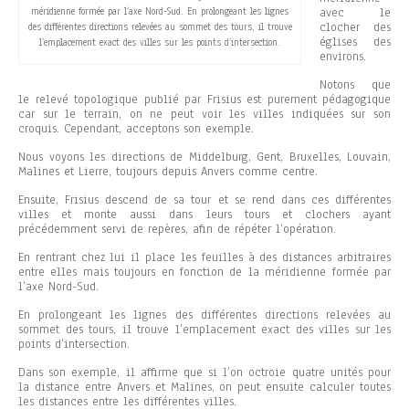
méridienne formée par l’axe Nord-Sud. En prolongeant les lignes
avec le
clocher des
des différentes directions relevées au sommet des tours, il trouve
églises des
l’emplacement exact des villes sur les points d’intersection.
environs.
Notons que
le relevé topologique publié par Frisius est purement pédagogique
car sur le terrain, on ne peut voir les villes indiquées sur son
croquis. Cependant, acceptons son exemple.
Nous voyons les directions de Middelburg, Gent, Bruxelles, Louvain,
Malines et Lierre, toujours depuis Anvers comme centre.
Ensuite, Frisius descend de sa tour et se rend dans ces différentes
villes et monte aussi dans leurs tours et clochers ayant
précédemment servi de repères, afin de répéter l’opération.
En rentrant chez lui il place les feuilles à des distances arbitraires
entre elles mais toujours en fonction de la méridienne formée par
l’axe Nord-Sud.
En prolongeant les lignes des différentes directions relevées au
sommet des tours, il trouve l’emplacement exact des villes sur les
points d’intersection.
Dans son exemple, il affirme que si l’on octroie quatre unités pour
la distance entre Anvers et Malines, on peut ensuite calculer toutes
les distances entre les différentes villes.