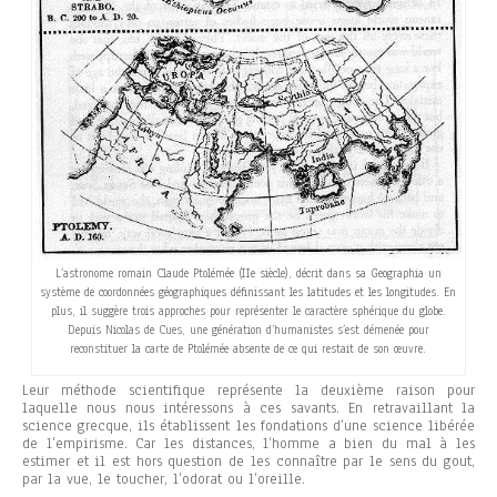
L’astronome romain Claude Ptolémée (IIe siècle), décrit dans sa Geographia un
système de coordonnées géographiques définissant les latitudes et les longitudes. En
plus, il suggère trois approches pour représenter le caractère sphérique du globe.
Depuis Nicolas de Cues, une génération d’humanistes s’est démenée pour
reconstituer la carte de Ptolémée absente de ce qui restait de son œuvre.
Leur méthode scientifique représente la deuxième raison pour
laquelle nous nous intéressons à ces savants. En retravaillant la
science grecque, ils établissent les fondations d’une science libérée
de l’empirisme. Car les distances, l’homme a bien du mal à les
estimer et il est hors question de les connaître par le sens du gout,
par la vue, le toucher, l’odorat ou l’oreille.