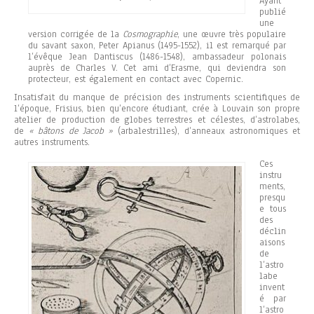
Ayant
publié
une
version corrigée de la
Cosmographie
, une œuvre très populaire
du savant saxon, Peter Apianus (1495-1552), il est remarqué par
l’évêque Jean Dantiscus (1486-1548), ambassadeur polonais
auprès de Charles V. Cet ami d’Erasme, qui deviendra son
protecteur, est également en contact avec Copernic.
Insatisfait du manque de précision des instruments scientifiques de
l’époque, Frisius, bien qu’encore étudiant, crée à Louvain son propre
atelier de production de globes terrestres et célestes, d’astrolabes,
de
« bâtons de Jacob »
(arbalestrilles), d’anneaux astronomiques et
autres instruments.
Ces
instru
ments,
presqu
e tous
des
déclin
aisons
de
l’astro
labe
invent
é par
l’astro