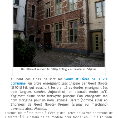
Un bâtiment restant du Collège trilingue à Louvain en Belgique.
Au nord des Alpes, ce sont les
Sœurs et Frères de la Vie
commune
, un ordre enseignant laïc inspiré par Geert Groote
(1340-1384), qui ouvriront les premières écoles enseignant les
trois langues sacrées. Aujourd’hui, on pourrait croire qu’il
s’agissait d’une secte trotskyste puisque l’on changeait son
nom d’origine pour un nom latinisé. Gérard (nommé ainsi en
l’honneur de Geert Groote) Kremer (
cramer
ou marchand)
devenait ainsi
Mercator
.
Erasme, lui-même formé à l’école des Frères de la Vie commune de
Deventer
[
3
]
, s’inspira de ce modèle pour fonder en 1517 à Louvain,