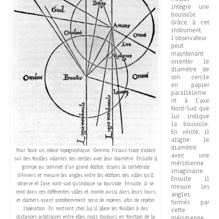
intègre une
boussole.
Grâce à cet
instrument,
l’observateur
peut
maintenant
orienter le
diamètre de
son cercle
en papier
parallèleme
nt à l’axe
Nord-Sud que
lui indique
la boussole.
En vérité, il
aligne le
diamètre
Pour faire un relevé topographique, Gemma Frisius trace d’abord
avec une
sur des feuilles volantes des cercles avec leur diamètre. Ensuite il
méridienne
grimpe au sommet d’un grand édifice, disons la cathédrale
imaginaire.
d’Anvers et mesure les angles entre les édifices des villes qu’il
Ensuite il
observe et l’axe nord-sud qu’indique sa boussole. Ensuite, il se
mesure les
rend dans ces différentes villes et monte aussi dans leurs tours
angles
et clochers ayant précédemment servi de repères, afin de répéter
formés par
l’opération. En rentrant chez lui il place les feuilles à des
cette
distances arbitraires entre elles mais toujours en fonction de la
méridienne