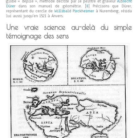
globe « déplié », méthode décrite par le peintre et graveur
Albrecht
Dürer
dans son manuel de géométrie.
[
8
]
Précisons que Dürer,
représentant du cercle de
Willibald Pirckheimer
à Nuremberg, résida
lui aussi jusqu’en 1521 à Anvers.
Une vraie science au-delà du simple
témoignage des sens