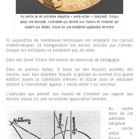
Au centre de cet astrolabe rebaptisé « cercle entier » (volcirkel), Frisius
plaça une boussole. L’astrolabe qui permet aux marins de s’orienter par
rapport aux étoiles, trouve ici une excellente application terrestre.
Si aujourd’hui de nombreuses techniques ont remplacé ces calculs
mathématiques, la triangulation est encore utilisée par l’armée,
lorsque les militaires ne possèdent pas de radar.
Dans son livret, Frisius fait preuve de beaucoup de pédagogie.
Dans un premier temps, il trace sur des feuilles volantes des
cercles, avec leur diamètre. Ensuite il grimpe au sommet d’un grand
édifice, disons la cathédrale d’Anvers et utilise alors un astrolabe
incliné à l’horizontale appelé
« cercle entier »
ou
volcirkel
.
L’astrolabe qui permet aux marins de s’orienter par rapport aux
étoiles, trouve ici une excellente application terrestre.
Au centre
donc de cet
astrolabe
rebaptisé
« cercle
entier »,
Frisius