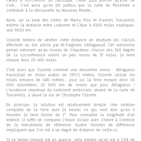
cartes à mi-chemin du Pacifique, l’Asie plus proche qu’elle ne
l’est…, c’est ainsi qu’on dit parfois que la carte de Ptolémée a
contribué à la découverte du Nouveau Monde…
Ainsi, sur la base des cartes de Marco Polo et d’autres, Toscanelli
estime la distance entre Lisbonne et l’Asie à 6500 miles nautiques,
soit 9600 km.
Colomb tentera de vérifier cette distance en étudiant les calculs
effectués au IXe siècle par Al-Farghani (
Alfraganus
). Cet astronome
persan estimant qu’au niveau de l’équateur, chacun des 360 degrés
de la circonférence valent un peu moins de 57 miles, la terre
mesure donc 20 400 miles.
C’est alors que Colomb commet une deuxième erreur : Alfraganus
travaillait en miles arabes de 1973,5 mètres, Colomb utilise les
miles romains de 1481 mètres… pour lui la Terre mesure donc 30
000 kilomètres, 10 000 km de moins que pour Alfraganus !
L’existence imprévue du continent américain, absent de la carte de
Toscanelli, a sauvé la vie de Christophe Colomb.
En principe, la solution est relativement simple. Une rotation
complète de la Terre dure 24 heures ce qui veut dire qu’en 4
minutes la terre tourne de 1°. Pour connaitre la longitude d’un
endroit, il suffit de comparer l’heure locale avec l’heure à l’endroit
de la méridienne de référence. Quatre minutes de différence
impliquent que l’on est à un degré de distance de celle-ci.
Si le temps mesuré est en avance, cela montre qu’on est à l’Est de