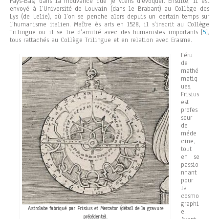
Pays-Bas) dans la mouvance que je viens d’évoquer. Ensuite, il est
envoyé à l’Université de Louvain (dans le Brabant) au Collège des
Lys (de Lelie), où l’on se penche alors depuis un certain temps sur
l’humanisme italien. Maître ès arts en 1528, il s’inscrit au Collège
Trilingue ou il se lie d’amitié avec des humanistes importants [
5
],
tous rattachés au Collège Trilingue et en relation avec Erasme.
Féru
de
mathé
matiq
ues,
Frisius
est
profes
seur
de
méde
cine,
tout
en se
passio
nnant
pour
la
cosmo
graphi
Astrolabe fabriqué par Frisius et Mercator (détail de la gravure
e.
précédente).