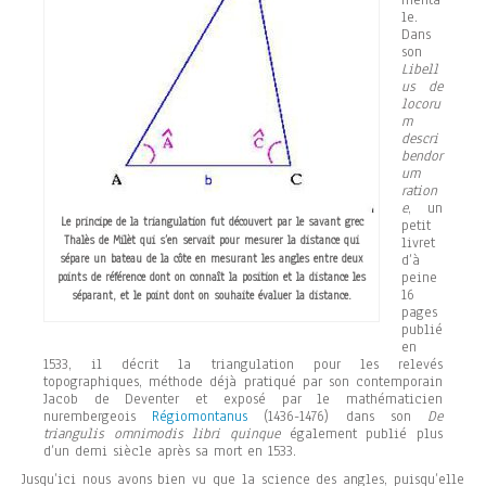
menta
le.
Dans
son
Libell
us de
locoru
m
descri
bendor
um
ration
e
, un
Le principe de la triangulation fut découvert par le savant grec
petit
Thalès de Milèt qui s’en servait pour mesurer la distance qui
livret
sépare un bateau de la côte en mesurant les angles entre deux
d’à
peine
points de référence dont on connaît la position et la distance les
16
séparant, et le point dont on souhaite évaluer la distance.
pages
publié
en
1533, il décrit la triangulation pour les relevés
topographiques, méthode déjà pratiqué par son contemporain
Jacob de Deventer et exposé par le mathématicien
nurembergeois
Régiomontanus
(1436-1476) dans son
De
triangulis omnimodis libri quinque
également publié plus
d’un demi siècle après sa mort en 1533.
Jusqu’ici nous avons bien vu que la science des angles, puisqu’elle