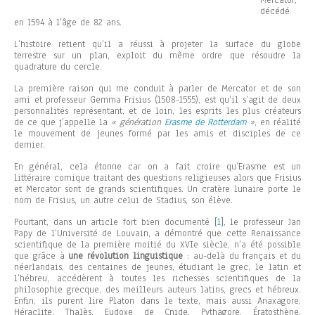
Mercator,
décédé
en 1594 à l’âge de 82 ans.
L’histoire retient qu’il a réussi à projeter la surface du globe
terrestre sur un plan, exploit du même ordre que résoudre la
quadrature du cercle.
La première raison qui me conduit à parler de Mercator et de son
ami et professeur Gemma Frisius (1508-1555), est qu’il s’agit de deux
personnalités représentant, et de loin, les esprits les plus créateurs
de ce que j’appelle la
« génération
Erasme de Rotterdam
»
, en réalité
le mouvement de jeunes formé par les amis et disciples de ce
dernier.
En général, cela étonne car on a fait croire qu’Erasme est un
littéraire comique traitant des questions religieuses alors que Frisius
et Mercator sont de grands scientifiques. Un cratère lunaire porte le
nom de Frisius, un autre celui de Stadius, son élève.
Pourtant, dans un article fort bien documenté
[
1
]
, le professeur Jan
Papy de l’Université de Louvain, a démontré que cette Renaissance
scientifique de la première moitié du XVIe siècle, n’a été possible
que grâce à
une révolution linguistique
: au-delà du français et du
néerlandais, des centaines de jeunes, étudiant le grec, le latin et
l’hébreu, accédèrent à toutes les richesses scientifiques de la
philosophie grecque, des meilleurs auteurs latins, grecs et hébreux.
Enfin, ils purent lire Platon dans le texte, mais aussi Anaxagore,
Héraclite, Thalès, Eudoxe de Cnide, Pythagore, Ératosthène,