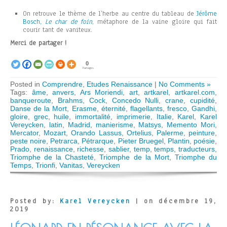
On retrouve le thème de l’herbe au centre du tableau de
Jérôme
Bosch,
Le char de foin
, métaphore de la vaine gloire qui fait
courir tant de vaniteux.
Merci de partager !
0
Partages
Posted in
Comprendre
,
Etudes Renaissance
|
No Comments »
Tags:
âme
,
anvers
,
Ars Moriendi
,
art
,
artkarel
,
artkarel.com
,
banqueroute
,
Brahms
,
Cock
,
Concedo Nulli
,
crane
,
cupidité
,
Danse de la Mort
,
Erasme
,
éternité
,
flagellants
,
fresco
,
Gandhi
,
gloire
,
grec
,
huile
,
immortalité
,
imprimerie
,
Italie
,
Karel
,
Karel
Vereycken
,
latin
,
Madrid
,
manierisme
,
Matsys
,
Memento Mori
,
Mercator
,
Mozart
,
Orando Lassus
,
Ortelius
,
Palerme
,
peinture
,
peste noire
,
Petrarca
,
Pétrarque
,
Pieter Bruegel
,
Plantin
,
poésie
,
Prado
,
renaissance
,
richesse
,
sablier
,
temp
,
temps
,
traducteurs
,
Triomphe de la Chasteté
,
Triomphe de la Mort
,
Triomphe du
Temps
,
Trionfi
,
Vanitas
,
Vereycken
Posted by:
Karel Vereycken
| on décembre 19,
2019