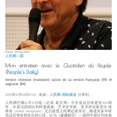
Karel Vereycken
人民网
>>
国
Mon entretien avec le
Quotidien du Peuple
:
(
People’s Daily
)
Version chinoise (mandarin) suivie de la version française (FR) et
anglaise (EN):
2019年12月18日17:03 来源：
人民网-国际频道
分享到：
人民网巴黎12月17日电（记者 葛文博）今年是达芬奇逝世500周
年，长居法国的比利时版画家、艺术史学家、美术评论家雷尔·维
希肯（Karel Vereycken）近日接受人民网记者采访，阐述其多年研
究达芬奇绘画技法的心得，认为《蒙娜丽莎》一画同中国古代绘画