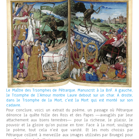
Le Maître des Triomphes de Pétrarque. Manuscrit à la BnF. A gauche,
le Triomphe de l’Amour montre Laure debout sur un char. A droite,
dans le Triomphe de la Mort, c’est la Mort qui est monté sur son
cadavre.
Pour conclure, voici un extrait du poème, un passage où Pétrarque
dénonce la quête folle des Rois et des Papes —aveuglés par leur
attachement aux biens terrestres— pour la richesse, le plaisir, le
pouvoir et la gloire qu’on puisse en tirer. Face à la mort, souligne
le poème, tout cela n’est que vanité. Et les mots choisis par
Pétrarque collent à merveille aux images utilisées par Bruegel pour