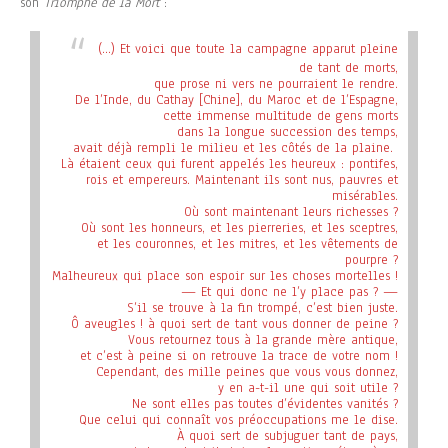
son
Triomphe de la Mort
:
(…) Et voici que toute la campagne apparut pleine
de tant de morts,
que prose ni vers ne pourraient le rendre.
De l’Inde, du Cathay [Chine], du Maroc et de l’Espagne,
cette immense multitude de gens morts
dans la longue succession des temps,
avait déjà rempli le milieu et les côtés de la plaine.
Là étaient ceux qui furent appelés les heureux : pontifes,
rois et empereurs. Maintenant ils sont nus, pauvres et
misérables.
Où sont maintenant leurs richesses ?
Où sont les honneurs, et les pierreries, et les sceptres,
et les couronnes, et les mitres, et les vêtements de
pourpre ?
Malheureux qui place son espoir sur les choses mortelles !
— Et qui donc ne l’y place pas ? —
S’il se trouve à la fin trompé, c’est bien juste.
Ô aveugles ! à quoi sert de tant vous donner de peine ?
Vous retournez tous à la grande mère antique,
et c’est à peine si on retrouve la trace de votre nom !
Cependant, des mille peines que vous vous donnez,
y en a-t-il une qui soit utile ?
Ne sont elles pas toutes d’évidentes vanités ?
Que celui qui connaît vos préoccupations me le dise.
À quoi sert de subjuguer tant de pays,