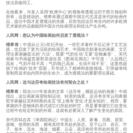
技法异曲同工。
在他看来，许多人采用“欧洲中心”的视角将透视法归于西方独创和
所有，这是错误的。维希肯通过观察中国古代尤其是宋代的绘画作
品，提出中国才是透视法的先驱，后世包括达芬奇在内的许多欧洲
艺术家的作品都能同中国古代绘画理论和技法产生共鸣。
人民网：您认为中国绘画如何启发了透视法？
维希肯：
中国从公元6世纪开始，一些艺术著作不仅记录了文艺实
践，也启发了更为活跃的绘画艺术。中国南北朝著名的画家、文艺
理论家谢赫提出的“六法”，既要“气韵生动”又要“应物象形” 。宋代
画家与书画鉴赏家郭若虚在其《图画见闻志》中写道：“人品既已
高矣，气韵不得不高；气韵既已高矣，生动不得不至”。这显然超
脱了绘画的“技术”层面，升华进入了精神和道德领域。它突破单纯
形制而追求由内而外的生命力，成为透视法的重要理论基础。
人民网：这与达芬奇绘画技法有何契合之处？
维希肯：
我在2007年发表的文章《达芬奇，捕捉运动的画家》中就
指出，这位画家渴望绘制运动、转变的场景。达芬奇非常认同希腊
哲学家赫拉克利特斯的名言“世上唯有‘变化’才是永恒的”。然而，要
掌握的不是物体的形式或它们所处的时空，而是要掌握它们在变化
过程中在给定时刻的外观，这就有必要深入了解产生变化的原因。
宋代苏轼在其《净因院画记》中提出，人类、家禽、宫殿、居室、
器物、使用的东西，都有其经常所处的形态。至于山川、岩石、竹
子、柴木，流水、海波、烟雾、云朵，虽没有经常所处的形态，但