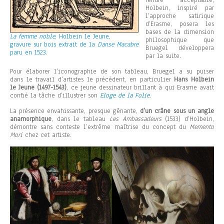
Holbein, inspiré par
l’approche satirique
d’Erasme, posera les
bases de la dimension
La femme noble
, Holbein le Jeune,
philosophique que
gravure sur bois extrait de la
Danse Macabre
Bruegel développera
paru en 1523.
par la suite.
Pour élaborer l’iconographie de son tableau, Bruegel a su puiser
dans le travail d’artistes le précédent, en particulier
Hans Holbein
le Jeune (1497-1543)
, ce jeune dessinateur brillant à qui Erasme avait
confié la tâche d’illustrer son
Eloge de la Folie
.
La présence envahissante, presque gênante,
d’un crâne sous un angle
anamorphique
, dans le tableau
Les Ambassadeurs
(1533) d’Holbein,
démontre sans conteste l’extrême maîtrise du concept du
Memento
Mori
chez cet artiste.