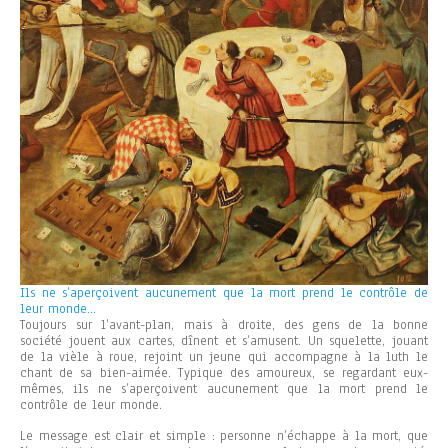
Ils ne s’aperçoivent aucunement que la mort prend le contrôle de
leur monde…
Toujours sur l’avant-plan, mais à droite, des gens de la bonne
société jouent aux cartes, dînent et s’amusent. Un squelette, jouant
de la vièle à roue, rejoint un jeune qui accompagne à la luth le
chant de sa bien-aimée. Typique des amoureux, se regardant eux-
mêmes, ils ne s’aperçoivent aucunement que la mort prend le
contrôle de leur monde.
Le message est clair et simple : personne n’échappe à la mort, que