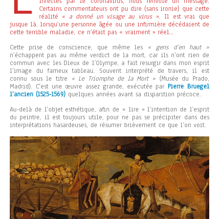
infectés par le coronavirus, nous renvoie un message.
Certains commentateurs ont pu dire (sans ironie) que cette
réalité
« a donné un visage au virus »
. Il est vrai que
jusque là, lorsqu’une personne âgée ou une infirmière décédaient de
cette terrible maladie, ce n’était pas « vraiment » réel…
Cette prise de conscience, que même les
« gens d’en haut »
n’échappent pas au même verdict de la mort, car ils n’ont rien de
commun avec les Dieux de l’Olympe, a fait resurgir dans mon esprit
l’image du fameux tableau. Souvent interprété de travers, il est
connu sous le titre
« Le Triomphe de la Mort »
(Musée du Prado,
Madrid). C’est une œuvre assez grande, exécutée par
Pierre Bruegel
l’ancien (1525-1569)
quelques années avant sa disparition précoce.
Au-delà de l’objet esthétique, afin de « lire » l’intention de l’esprit
du peintre, il est toujours utile, pour ne pas se précipiter dans des
interprétations hasardeuses, de résumer brièvement ce que l’on voit.