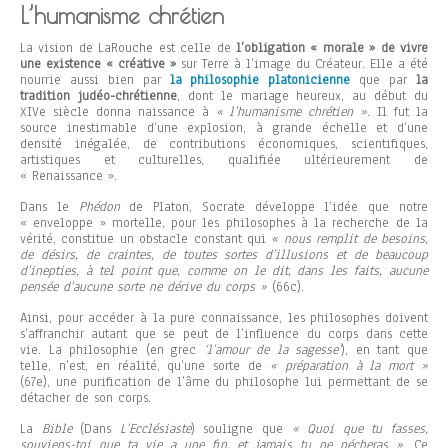
L’humanisme chrétien
La vision de LaRouche est celle de
l’obligation « morale » de vivre
une existence « créative »
sur Terre à l’image du Créateur. Elle a été
nourrie aussi bien par
la philosophie platonicienne
que par
la
tradition judéo-chrétienne
, dont le mariage heureux, au début du
XIVe siècle donna naissance à
« l’humanisme chrétien »
. Il fut la
source inestimable d’une explosion, à grande échelle et d’une
densité inégalée, de contributions économiques, scientifiques,
artistiques et culturelles, qualifiée ultérieurement de
« Renaissance ».
Dans le
Phédon
de Platon, Socrate développe l’idée que notre
« enveloppe » mortelle, pour les philosophes à la recherche de la
vérité, constitue un obstacle constant qui
« nous remplit de besoins,
de désirs, de craintes, de toutes sortes d’illusions et de beaucoup
d’inepties, à tel point que, comme on le dit, dans les faits, aucune
pensée d’aucune sorte ne dérive du corps »
(66c).
Ainsi, pour accéder à la pure connaissance, les philosophes doivent
s’affranchir autant que se peut de l’influence du corps dans cette
vie. La philosophie (en grec
‘l’amour de la sagesse’
), en tant que
telle, n’est, en réalité, qu’une sorte de
« préparation à la mort »
(67e), une purification de l’âme du philosophe lui permettant de se
détacher de son corps.
La
Bible
(Dans
L’Ecclésiaste
) souligne que
« Quoi que tu fasses,
souviens-toi que ta vie a une fin, et jamais tu ne pécheras »
. Ce