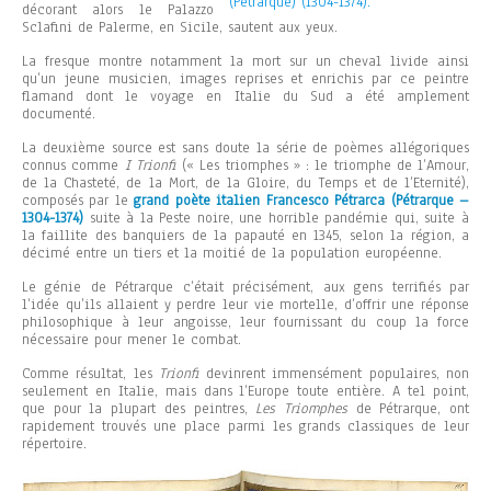
(Pétrarque) (1304-1374).
décorant alors le Palazzo
Sclafini de Palerme, en Sicile, sautent aux yeux.
La fresque montre notamment la mort sur un cheval livide ainsi
qu’un jeune musicien, images reprises et enrichis par ce peintre
flamand dont le voyage en Italie du Sud a été amplement
documenté.
La deuxième source est sans doute la série de poèmes allégoriques
connus comme
I Trionfi
(« Les triomphes » : le triomphe de l’Amour,
de la Chasteté, de la Mort, de la Gloire, du Temps et de l’Eternité),
composés par le
grand poète italien Francesco Pétrarca (Pétrarque –
1304-1374)
suite à la Peste noire, une horrible pandémie qui, suite à
la faillite des banquiers de la papauté en 1345, selon la région, a
décimé entre un tiers et la moitié de la population européenne.
Le génie de Pétrarque c’était précisément, aux gens terrifiés par
l’idée qu’ils allaient y perdre leur vie mortelle, d’offrir une réponse
philosophique à leur angoisse, leur fournissant du coup la force
nécessaire pour mener le combat.
Comme résultat, les
Trionfi
devinrent immensément populaires, non
seulement en Italie, mais dans l’Europe toute entière. A tel point,
que pour la plupart des peintres,
Les Triomphes
de Pétrarque, ont
rapidement trouvés une place parmi les grands classiques de leur
répertoire.