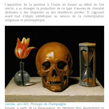
L’apparition de la peinture à l’huile en Europe au début du XVe
siècle, a vu émerger la production de ce type d’œuvres de chevalet
destinées à des chapelles ou des résidences privées. Il s’agissait
avant tout d’objets esthétiques au service de la contemplation
religieuse et philosophique.
Vanitas
, vers 1671, Philippe de Champaigne.
Ensuite, à partir de la Renaissance, les
Memento Mori
deviendront un