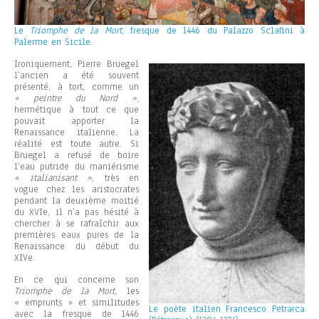
Le
Triomphe de la Mort
, fresque de 1446 du Palazzo Sclafini à
Palerme en Sicile.
Ironiquement, Pierre Bruegel
l’ancien a été souvent
présenté, à tort, comme un
« peintre du Nord »
,
hermétique à tout ce que
pouvait apporter la
Renaissance italienne. La
réalité est toute autre. Si
Bruegel a refusé de boire
l’eau putride du maniérisme
« italianisant »
, très en
vogue chez les aristocrates
pendant la deuxième moitié
du XVIe, il n’a pas hésité à
chercher à se rafraîchir aux
premières eaux pures de la
Renaissance du début du
XIVe.
En ce qui concerne son
Triomphe de la Mort
, les
« emprunts » et similitudes
Le poète italien Francesco Petrarca
avec la fresque de 1446