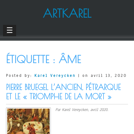
ARTKAREL
☰
ÉTIQUETTE :
ÂME
Posted by:
Karel Vereycken
| on avril 13, 2020
PIERRE BRUEGEL L’ANCIEN, PÉTRARQUE
ET LE « TRIOMPHE DE LA MORT »
Par Karel Vereycken, avril 2020.