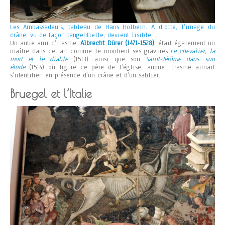
Les Ambassadeurs, tableau de Hans Holbein. A droite, l’image du
crâne, vu de façon tangentielle, devient lisible.
Un autre ami d’Erasme,
Albrecht Dürer (1471-1528)
, était également un
maître dans cet art comme le montrent ses gravures
Le chevalier, la
mort et le diable
(1513) ainsi que son
Saint-Jérôme dans son
étude
(1514) où figure ce père de l’église, auquel Erasme aimait
s’identifier, en présence d’un crâne et d’un sablier.
Bruegel et l’Italie