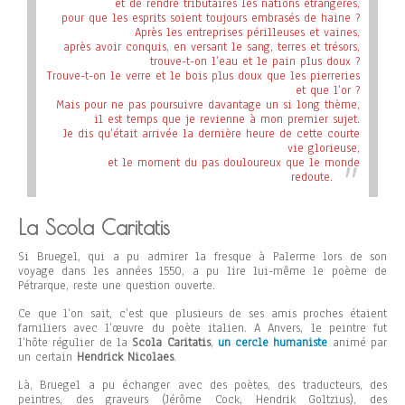
et de rendre tributaires les nations étrangères,
pour que les esprits soient toujours embrasés de haine ?
Après les entreprises périlleuses et vaines,
après avoir conquis, en versant le sang, terres et trésors,
trouve-t-on l’eau et le pain plus doux ?
Trouve-t-on le verre et le bois plus doux que les pierreries
et que l’or ?
Mais pour ne pas poursuivre davantage un si long thème,
il est temps que je revienne à mon premier sujet.
Je dis qu’était arrivée la dernière heure de cette courte
vie glorieuse,
et le moment du pas douloureux que le monde
redoute.
La Scola Caritatis
Si Bruegel, qui a pu admirer la fresque à Palerme lors de son
voyage dans les années 1550, a pu lire lui-même le poème de
Pétrarque, reste une question ouverte.
Ce que l’on sait, c’est que plusieurs de ses amis proches étaient
familiers avec l’œuvre du poète italien. A Anvers, le peintre fut
l’hôte régulier de la
Scola Caritatis
,
un cercle humaniste
animé par
un certain
Hendrick Nicolaes
.
Là, Bruegel a pu échanger avec des poètes, des traducteurs, des
peintres, des graveurs (Jérôme Cock, Hendrik Goltzius), des