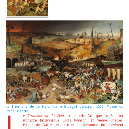
Le Triomphe de la Mort, Pierre Bruegel l’ancien, 1562, Musée du
L
Prado, Madrid.
e
Triomphe de la Mort
. Le simple fait que le Premier
ministre britannique Boris Johnson, et même Charles,
Prince de Galles et héritier du Royaume-Uni, s’avèrent