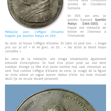
comme deux conditions
limites de l’existence
humaine.
En 1519, son ami, le
peintre flamand
Quentin
Matsys (1466-1530)
, a
frappé une médaille de
bronze en l’honneur à
Médaille avec l’effigie d’Erasme,
l’humaniste.
frappée par Quentin Matsys en 1519.
Au
recto
, on trouve l’effigie d’Erasme. En latin on peut lire :
« Image
pris sur le vif »
et en grec, on lit :
« Ses écrits le feront mieux
connaître »
.
Au
verso
de la médaille, une image inhabituelle également
entourée d’inscriptions. En haut d’un pilier posé sur une terre
instable, émerge la tête d’un jeune homme mal rasé, chevelure au
vent. Tout comme l’effigie d’Erasme du verso, le visage de la figure
au recto arbore un vague sourire. Autour d’elle, les mots
Concedo
Nulli
(je ne recule devant personne).