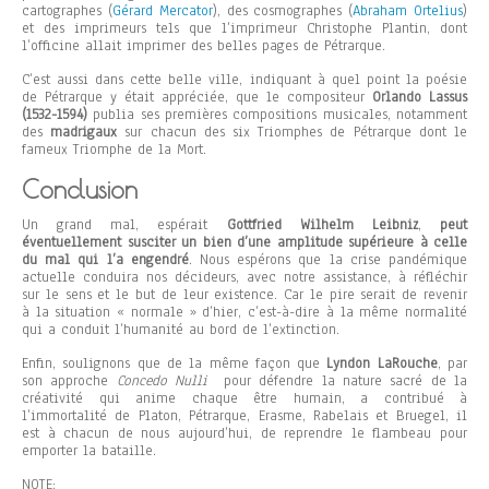
cartographes (
Gérard Mercator
), des cosmographes (
Abraham Ortelius
)
et des imprimeurs tels que l’imprimeur Christophe Plantin, dont
l’officine allait imprimer des belles pages de Pétrarque.
C’est aussi dans cette belle ville, indiquant à quel point la poésie
de Pétrarque y était appréciée, que le compositeur
Orlando Lassus
(1532-1594)
publia ses premières compositions musicales, notamment
des
madrigaux
sur chacun des six Triomphes de Pétrarque dont le
fameux Triomphe de la Mort.
Conclusion
Un grand mal, espérait
Gottfried Wilhelm Leibniz
,
peut
éventuellement susciter un bien d’une amplitude supérieure à celle
du mal qui l’a engendré
. Nous espérons que la crise pandémique
actuelle conduira nos décideurs, avec notre assistance, à réfléchir
sur le sens et le but de leur existence. Car le pire serait de revenir
à la situation « normale » d’hier, c’est-à-dire à la même normalité
qui a conduit l’humanité au bord de l’extinction.
Enfin, soulignons que de la même façon que
Lyndon LaRouche
, par
son approche
Concedo Nulli
pour défendre la nature sacré de la
créativité qui anime chaque être humain, a contribué à
l’immortalité de Platon, Pétrarque, Erasme, Rabelais et Bruegel, il
est à chacun de nous aujourd’hui, de reprendre le flambeau pour
emporter la bataille.
NOTE: