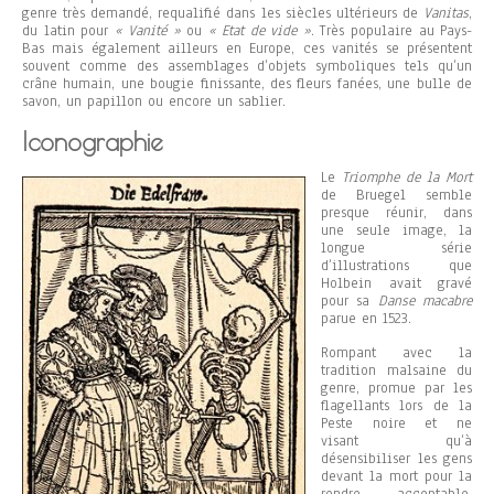
genre très demandé, requalifié dans les siècles ultérieurs de
Vanitas
,
du latin pour
« Vanité »
ou
« Etat de vide »
. Très populaire au Pays-
Bas mais également ailleurs en Europe, ces vanités se présentent
souvent comme des assemblages d’objets symboliques tels qu’un
crâne humain, une bougie finissante, des fleurs fanées, une bulle de
savon, un papillon ou encore un sablier.
Iconographie
Le
Triomphe de la Mort
de Bruegel semble
presque réunir, dans
une seule image, la
longue série
d’illustrations que
Holbein avait gravé
pour sa
Danse macabre
parue en 1523.
Rompant avec la
tradition malsaine du
genre, promue par les
flagellants lors de la
Peste noire et ne
visant qu’à
désensibiliser les gens
devant la mort pour la
rendre acceptable,