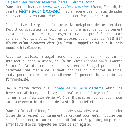
Le
jardin des délices terrestres
(détail), Jérôme Bosch.
Dans son tableau
Le jardin des délices terrestres
(Prado, Madrid), le
peintre
Jérôme Bosch (1450-1516)
, met en scène des humains dénudés
et des animaux courant frénétiquement derrière des petits fruits.
Pour l’artiste, il s’agit, par le rire et la métaphore, de susciter dans
l’esprit du spectateur sa volonté de rompre avec ce comportement
parfaitement ridicule. Or, Bruegel utilise un procédé semblable
dans son
Triomphe de la Mort
, un tableau, qui en essence,
n’est rien
d’autre qu’un
Memento Mori
(en latin : rappelles-toi que tu dois
mourir), très élaboré.
Avec ce tableau, Bruegel rend honneur à son « parrain »
intellectuel dont la divise, on l’a dit, était
Concedo Nulli.
Comme
Erasme le faisait sans cesse dans ses écrits, Bruegel peint ici le
caractère inéluctable de la mort, non pas pour montrer sa force,
mais pour inspirer ses concitoyens à prendre
le chemin de
l’immortalité.
De la même façon que
L’Eloge de la Folie
d’Erasme
était une
inversion satirique, car il s’agit en réalité d’un l’éloge de la raison
humaine, le
Triomphe de la Mort
de Bruegel est conçu pour nous
faire apercevoir
le triomphe de la vie (immortelle).
Dans la foi catholique, le but des
Memento Mori
était de rappeler
(voire de terroriser) constamment le croyant pour qu’il n’oublie pas
qu’après sa mort, lui ou elle
pourrait finir au Purgatoire, ou pire, en
Enfer faute d’avoir respecté les rites de son Église.