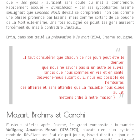
que
« les gens »
auraient sans doute du mal à comprendre.
Rapidement accusé
« d’intolérant »
par ses sycophantes, Erasme
soulignait que
Concedo Nulli
devait se comprendre, non pas comme
une phrase prononcé par Erasme, mais comme sortant de la bouche
de la Mort elle-même. Une fois souligné ce point, les gens auraient
forcément du mal à contredire l’auteur…
Enfin, dans son traité
La préparation à la mort
(1534), Erasme souligne:
Il faut considérer que chacun de nos jours peut être le
dernier,
que nous ne savons pas si un autre le suivra.
Tandis que nous sommes en vie et en santé,
délivrons-nous autant qu’il nous est possible de
l’embarras,
des affaires et, sans attendre que la maladie nous cloue
au lit,
mettons ordre à notre maison.}
Mozart, Brahms et Gandhi
Plusieurs siècles après Erasme, le grand compositeur humaniste
Wolfgang Amadeus Mozart (1756-1791)
, n’avait rien d’un cynique
morbide. Révélant son état d’esprit joueur, Mozart disait un jour que
le secret de tout génie était son amour pour l’humanité :
« Le vrai