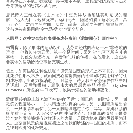
有其存在的本质。我发现，苏轼追求本质、重视变化的观念同达芬
奇寻求运动的思路不谋而合。
唐代诗人王维在其《山水论》中更为详尽地阐述其对透视的理
解：“远人无目，远树无枝。远山无石，隐隐如眉；远水无波，高
与云齐”。 对画面的空间、层次、疏密、清晰度等做出细致描述。
这与达芬奇采用的“空气透视法”也完全契合。
人民网：这种契合如何表现在达芬奇的《蒙娜丽莎》画作中？
韦雷肯：
除了形体的运动以外，达芬奇还试图表达一种“非物质的
运动”，他将其分为五类。第一个是时间，因为它“包容了所有其他
事物”，其他分别还有光、声音和气味的传播。在他看来，这些并
非实体的运动恰恰使事物充满生机。
但是，如何描绘这种生机呢？仅凭借固定的形式是不可能的，因为
死死抓住形式不放，就如同费心捕捉美丽的蝴蝶却将其用钉子钉住
制成标本，生命力就消逝了。雕塑家、诗人和画家必须在作品中制
造讽刺、矛盾和模糊，就像伟大的思想家林登·拉鲁什（Lyndon
LaRouche）所说的“中间状态”，以揭示潜在的运动和变化。
蒙娜丽莎的脸上就充满了神秘的“矛盾”：嘴巴的一侧微笑，另一侧
微笑的程度略小；一只眼睛透出认真的眼神，另一只眼睛则透出愉
悦；一只眼睛看着你，另一只眼睛则越过了你，等等。蒙娜丽莎的
微笑难下定义，因为它恰好在“中间状态”。她是真的微笑还是哭
泣？她的微笑能拥有这样迷人的力量，是因为她身后的风景更为迷
人。这副画风景的透视更接近之前我们所述的中国画的规则，而不
是彼时欧洲的死板规定。