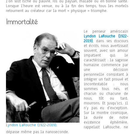
l’on soit riche ou pauvre, roi ou paysan, malade ou en bonne santé.
Lorsque l’heure est venue, ou à la fin des temps, tous les mortels
retournent au créateur car la mort « physique » triomphe.
Immortalité
Le penseur américain
Lyndon LaRouche (1922-
2019)
, dans ses discours
et écrits, nous avertissait
souvent, avec son amour
impatient qui le
caractérisait : la sagesse
humaine commence par
une décision
personnelle consistant à
intégrer un fait prouvé et
incontestable : nous
sommes tous nés, et
chacun ou chacune de
nous, tôt ou tard,
mourrons. Et jusqu’ici, il
n’y pas eu d’exception.
Sur la montre cosmique,
la durée de notre
existence éphémère,
Lyndon LaRouche (1922-2019).
rappelait LaRouche, ne
dépasse même pas la nanoseconde.