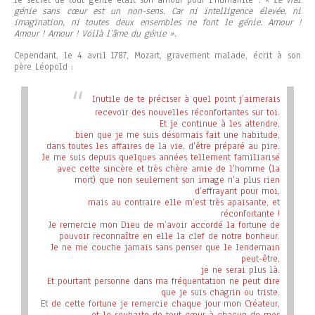
génie sans cœur est un non-sens. Car ni intelligence élevée, ni
imagination, ni toutes deux ensembles ne font le génie. Amour !
Amour ! Amour ! Voilà l’âme du génie ».
Cependant, le 4 avril 1787, Mozart, gravement malade, écrit à son
père Léopold :
Inutile de te préciser à quel point j’aimerais
recevoir des nouvelles réconfortantes sur toi.
Et je continue à les attendre,
bien que je me suis désormais fait une habitude,
dans toutes les affaires de la vie, d’être préparé au pire.
Je me suis depuis quelques années tellement familiarisé
avec
cette sincère et très chère amie de l’homme (la
mort) que non seulement son image n’a plus rien
d’effrayant pour moi,
mais au contraire elle m’est très apaisante, et
réconfortante !
Je remercie mon Dieu de m’avoir accordé la fortune de
pouvoir reconnaître en elle la clef de notre bonheur.
Je ne me couche jamais sans penser que le lendemain
peut-être,
je ne serai plus là.
Et pourtant personne dans ma fréquentation ne peut dire
que je suis chagrin ou triste.
Et de cette fortune je remercie chaque jour mon Créateur,