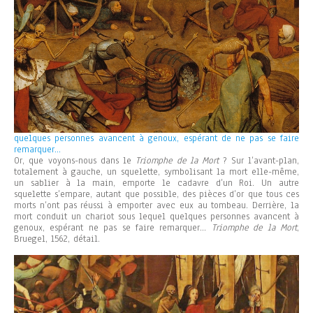
quelques personnes avancent à genoux, espérant de ne pas se faire
remarquer…
Or, que voyons-nous dans le
Triomphe de la Mort
? Sur l’avant-plan,
totalement à gauche, un squelette, symbolisant la mort elle-même,
un sablier à la main, emporte le cadavre d’un Roi. Un autre
squelette s’empare, autant que possible, des pièces d’or que tous ces
morts n’ont pas réussi à emporter avec eux au tombeau. Derrière, la
mort conduit un chariot sous lequel quelques personnes avancent à
genoux, espérant ne pas se faire remarquer…
Triomphe de la Mort
,
Bruegel, 1562, détail.