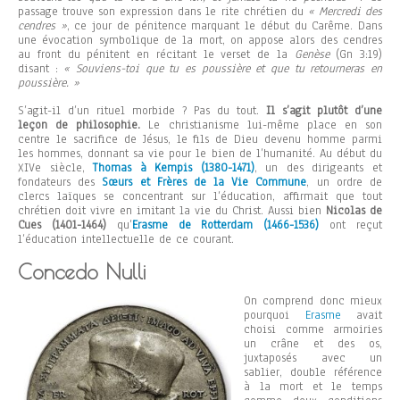
passage trouve son expression dans le rite chrétien du
« Mercredi des
cendres »
, ce jour de pénitence marquant le début du Carême. Dans
une évocation symbolique de la mort, on appose alors des cendres
au front du pénitent en récitant le verset de la
Genèse
(Gn 3:19)
disant :
« Souviens-toi que tu es poussière et que tu retourneras en
poussière. »
S’agit-il d’un rituel morbide ? Pas du tout.
Il s’agit plutôt d’une
leçon de philosophie.
Le christianisme lui-même place en son
centre le sacrifice de Jésus, le fils de Dieu devenu homme parmi
les hommes, donnant sa vie pour le bien de l’humanité. Au début du
XIVe siècle,
Thomas à Kempis (1380-1471)
, un des dirigeants et
fondateurs des
Sœurs et Frères de la Vie Commune
, un ordre de
clercs laïques se concentrant sur l’éducation, affirmait que tout
chrétien doit vivre en imitant la vie du Christ. Aussi bien
Nicolas de
Cues (1401-1464)
qu’
Erasme de Rotterdam (1466-1536)
ont reçut
l’éducation intellectuelle de ce courant.
Concedo Nulli
On comprend donc mieux
pourquoi
Erasme
avait
choisi comme armoiries
un crâne et des os,
juxtaposés avec un
sablier, double référence
à la mort et le temps