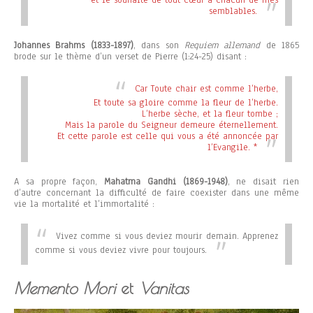
et le souhaite de tout cœur à chacun de mes
semblables.
Johannes Brahms (1833-1897)
, dans son
Requiem allemand
de 1865
brode sur le thème d’un verset de Pierre (1:24-25) disant :
Car Toute chair est comme l’herbe,
Et toute sa gloire comme la fleur de l’herbe.
L’herbe sèche, et la fleur tombe ;
Mais la parole du Seigneur demeure éternellement.
Et cette parole est celle qui vous a été annoncée par
l’Evangile.
*
A sa propre façon,
Mahatma Gandhi (1869-1948)
, ne disait rien
d’autre concernant la difficulté de faire coexister dans une même
vie la mortalité et l’immortalité :
Vivez comme si vous deviez mourir demain. Apprenez
comme si vous deviez vivre pour toujours.
Memento Mori
et
Vanitas