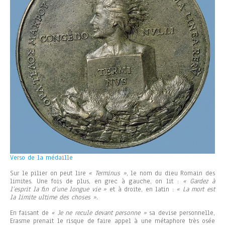
Verso de la médaille
Sur le pilier on peut lire
« Terminus »
, le nom du dieu Romain des
limites. Une fois de plus, en grec à gauche, on lit :
« Gardez à
l’esprit la fin d’une longue vie »
et à droite, en latin :
« La mort est
la limite ultime des choses ».
En faisant de
« Je ne recule devant personne »
sa devise personnelle,
Erasme prenait le risque de faire appel à une métaphore très osée