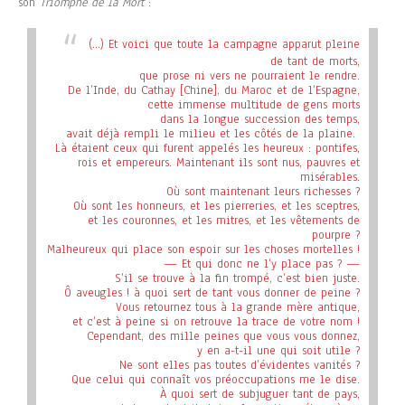
son
Triomphe de la Mort
:
(…) Et voici que toute la campagne apparut pleine
de tant de morts,
que prose ni vers ne pourraient le rendre.
De l’Inde, du Cathay [Chine], du Maroc et de l’Espagne,
cette immense multitude de gens morts
dans la longue succession des temps,
avait déjà rempli le milieu et les côtés de la plaine.
Là étaient ceux qui furent appelés les heureux : pontifes,
rois et empereurs. Maintenant ils sont nus, pauvres et
misérables.
Où sont maintenant leurs richesses ?
Où sont les honneurs, et les pierreries, et les sceptres,
et les couronnes, et les mitres, et les vêtements de
pourpre ?
Malheureux qui place son espoir sur les choses mortelles !
— Et qui donc ne l’y place pas ? —
S’il se trouve à la fin trompé, c’est bien juste.
Ô aveugles ! à quoi sert de tant vous donner de peine ?
Vous retournez tous à la grande mère antique,
et c’est à peine si on retrouve la trace de votre nom !
Cependant, des mille peines que vous vous donnez,
y en a-t-il une qui soit utile ?
Ne sont elles pas toutes d’évidentes vanités ?
Que celui qui connaît vos préoccupations me le dise.
À quoi sert de subjuguer tant de pays,