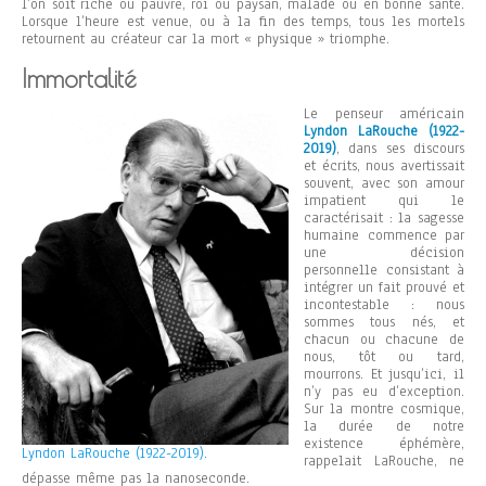
l’on soit riche ou pauvre, roi ou paysan, malade ou en bonne santé.
Lorsque l’heure est venue, ou à la fin des temps, tous les mortels
retournent au créateur car la mort « physique » triomphe.
Immortalité
Le penseur américain
Lyndon LaRouche (1922-
2019)
, dans ses discours
et écrits, nous avertissait
souvent, avec son amour
impatient qui le
caractérisait : la sagesse
humaine commence par
une décision
personnelle consistant à
intégrer un fait prouvé et
incontestable : nous
sommes tous nés, et
chacun ou chacune de
nous, tôt ou tard,
mourrons. Et jusqu’ici, il
n’y pas eu d’exception.
Sur la montre cosmique,
la durée de notre
existence éphémère,
Lyndon LaRouche (1922-2019).
rappelait LaRouche, ne
dépasse même pas la nanoseconde.