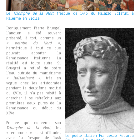
Le
Triomphe de la Mort
, fresque de 1446 du Palazzo Sclafini à
Palerme en Sicile.
Ironiquement, Pierre Bruegel
l’ancien a été souvent
présenté, à tort, comme un
« peintre du Nord »
,
hermétique à tout ce que
pouvait apporter la
Renaissance italienne. La
réalité est toute autre. Si
Bruegel a refusé de boire
l’eau putride du maniérisme
« italianisant »
, très en
vogue chez les aristocrates
pendant la deuxième moitié
du XVIe, il n’a pas hésité à
chercher à se rafraîchir aux
premières eaux pures de la
Renaissance du début du
XIVe.
En ce qui concerne son
Triomphe de la Mort
, les
« emprunts » et similitudes
Le poète italien Francesco Petrarca
avec la fresque de 1446