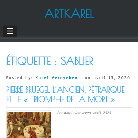
ARTKAREL
☰
ÉTIQUETTE :
SABLIER
Posted by:
Karel Vereycken
| on avril 13, 2020
PIERRE BRUEGEL L’ANCIEN, PÉTRARQUE
ET LE « TRIOMPHE DE LA MORT »
Par Karel Vereycken, avril 2020.