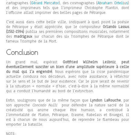
cartographes (
Gérard Mercator
), des cosmographes (
Abraham Ortelius
)
et des imprimeurs tels que l’imprimeur Christophe Plantin, dont
l’officine allait imprimer des belles pages de Pétrarque.
C’est aussi dans cette belle ville, indiquant à quel point la poésie
de Pétrarque y était appréciée, que le compositeur
Orlando Lassus
(1532-1594)
publia ses premières compositions musicales, notamment
des
madrigaux
sur chacun des six Triomphes de Pétrarque dont le
fameux Triomphe de la Mort.
Conclusion
Un grand mal, espérait
Gottfried Wilhelm Leibniz
,
peut
éventuellement susciter un bien d’une amplitude supérieure à celle
du mal qui l’a engendré
. Nous espérons que la crise pandémique
actuelle conduira nos décideurs, avec notre assistance, à réfléchir
sur le sens et le but de leur existence. Car le pire serait de revenir
à la situation « normale » d’hier, c’est-à-dire à la même normalité
qui a conduit l’humanité au bord de l’extinction.
Enfin, soulignons que de la même façon que
Lyndon LaRouche
, par
son approche
Concedo Nulli
pour défendre la nature sacré de la
créativité qui anime chaque être humain, a contribué à
l’immortalité de Platon, Pétrarque, Erasme, Rabelais et Bruegel, il
est à chacun de nous aujourd’hui, de reprendre le flambeau pour
emporter la bataille.
NOTE: