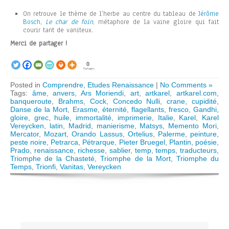
On retrouve le thème de l’herbe au centre du tableau de
Jérôme
Bosch,
Le char de foin
, métaphore de la vaine gloire qui fait
courir tant de vaniteux.
Merci de partager !
0
Partages
Posted in
Comprendre
,
Etudes Renaissance
|
No Comments »
Tags:
âme
,
anvers
,
Ars Moriendi
,
art
,
artkarel
,
artkarel.com
,
banqueroute
,
Brahms
,
Cock
,
Concedo Nulli
,
crane
,
cupidité
,
Danse de la Mort
,
Erasme
,
éternité
,
flagellants
,
fresco
,
Gandhi
,
gloire
,
grec
,
huile
,
immortalité
,
imprimerie
,
Italie
,
Karel
,
Karel
Vereycken
,
latin
,
Madrid
,
manierisme
,
Matsys
,
Memento Mori
,
Mercator
,
Mozart
,
Orando Lassus
,
Ortelius
,
Palerme
,
peinture
,
peste noire
,
Petrarca
,
Pétrarque
,
Pieter Bruegel
,
Plantin
,
poésie
,
Prado
,
renaissance
,
richesse
,
sablier
,
temp
,
temps
,
traducteurs
,
Triomphe de la Chasteté
,
Triomphe de la Mort
,
Triomphe du
Temps
,
Trionfi
,
Vanitas
,
Vereycken