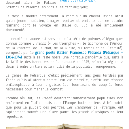
(Pétrarque) (1304-1374).
décorant alors le Palazzo
Sclafini de Palerme, en Sicile, sautent aux yeux.
La fresque montre notamment la mort sur un cheval livide ainsi
qu’un jeune musicien, images reprises et enrichis par ce peintre
flamand dont le voyage en Italie du Sud a été amplement
documenté.
La deuxième source est sans doute la série de poèmes allégoriques
connus comme
I Trionfi
(« Les triomphes » : le triomphe de l’Amour,
de la Chasteté, de la Mort, de la Gloire, du Temps et de l’Eternité),
composés par le
grand poète italien Francesco Pétrarca (Pétrarque –
1304-1374)
suite à la Peste noire, une horrible pandémie qui, suite à
la faillite des banquiers de la papauté en 1345, selon la région, a
décimé entre un tiers et la moitié de la population européenne.
Le génie de Pétrarque c’était précisément, aux gens terrifiés par
l’idée qu’ils allaient y perdre leur vie mortelle, d’offrir une réponse
philosophique à leur angoisse, leur fournissant du coup la force
nécessaire pour mener le combat.
Comme résultat, les
Trionfi
devinrent immensément populaires, non
seulement en Italie, mais dans l’Europe toute entière. A tel point,
que pour la plupart des peintres,
Les Triomphes
de Pétrarque, ont
rapidement trouvés une place parmi les grands classiques de leur
répertoire.