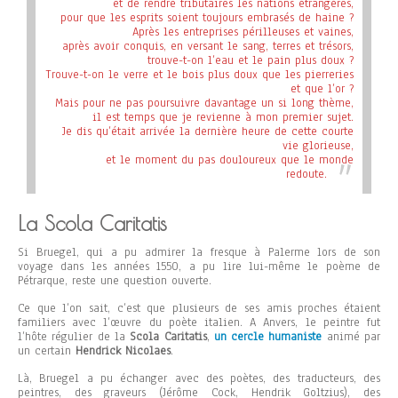
et de rendre tributaires les nations étrangères,
pour que les esprits soient toujours embrasés de haine ?
Après les entreprises périlleuses et vaines,
après avoir conquis, en versant le sang, terres et trésors,
trouve-t-on l’eau et le pain plus doux ?
Trouve-t-on le verre et le bois plus doux que les pierreries
et que l’or ?
Mais pour ne pas poursuivre davantage un si long thème,
il est temps que je revienne à mon premier sujet.
Je dis qu’était arrivée la dernière heure de cette courte
vie glorieuse,
et le moment du pas douloureux que le monde
redoute.
La Scola Caritatis
Si Bruegel, qui a pu admirer la fresque à Palerme lors de son
voyage dans les années 1550, a pu lire lui-même le poème de
Pétrarque, reste une question ouverte.
Ce que l’on sait, c’est que plusieurs de ses amis proches étaient
familiers avec l’œuvre du poète italien. A Anvers, le peintre fut
l’hôte régulier de la
Scola Caritatis
,
un cercle humaniste
animé par
un certain
Hendrick Nicolaes
.
Là, Bruegel a pu échanger avec des poètes, des traducteurs, des
peintres, des graveurs (Jérôme Cock, Hendrik Goltzius), des