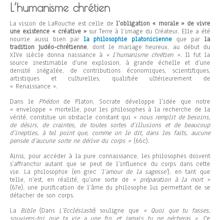
L’humanisme chrétien
La vision de LaRouche est celle de
l’obligation « morale » de vivre
une existence « créative »
sur Terre à l’image du Créateur. Elle a été
nourrie aussi bien par
la philosophie platonicienne
que par
la
tradition judéo-chrétienne
, dont le mariage heureux, au début du
XIVe siècle donna naissance à
« l’humanisme chrétien »
. Il fut la
source inestimable d’une explosion, à grande échelle et d’une
densité inégalée, de contributions économiques, scientifiques,
artistiques et culturelles, qualifiée ultérieurement de
« Renaissance ».
Dans le
Phédon
de Platon, Socrate développe l’idée que notre
« enveloppe » mortelle, pour les philosophes à la recherche de la
vérité, constitue un obstacle constant qui
« nous remplit de besoins,
de désirs, de craintes, de toutes sortes d’illusions et de beaucoup
d’inepties, à tel point que, comme on le dit, dans les faits, aucune
pensée d’aucune sorte ne dérive du corps »
(66c).
Ainsi, pour accéder à la pure connaissance, les philosophes doivent
s’affranchir autant que se peut de l’influence du corps dans cette
vie. La philosophie (en grec
‘l’amour de la sagesse’
), en tant que
telle, n’est, en réalité, qu’une sorte de
« préparation à la mort »
(67e), une purification de l’âme du philosophe lui permettant de se
détacher de son corps.
La
Bible
(Dans
L’Ecclésiaste
) souligne que
« Quoi que tu fasses,
souviens-toi que ta vie a une fin, et jamais tu ne pécheras »
. Ce