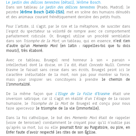
Le
jardin des délices terrestres
(détail), Jérôme Bosch.
Dans son tableau
Le jardin des délices terrestres
(Prado, Madrid), le
peintre
Jérôme Bosch (1450-1516)
, met en scène des humains dénudés
et des animaux courant frénétiquement derrière des petits fruits.
Pour l’artiste, il s’agit, par le rire et la métaphore, de susciter dans
l’esprit du spectateur sa volonté de rompre avec ce comportement
parfaitement ridicule. Or, Bruegel utilise un procédé semblable
dans son
Triomphe de la Mort
, un tableau, qui en essence,
n’est rien
d’autre qu’un
Memento Mori
(en latin : rappelles-toi que tu dois
mourir), très élaboré.
Avec ce tableau, Bruegel rend honneur à son « parrain »
intellectuel dont la divise, on l’a dit, était
Concedo Nulli.
Comme
Erasme le faisait sans cesse dans ses écrits, Bruegel peint ici le
caractère inéluctable de la mort, non pas pour montrer sa force,
mais pour inspirer ses concitoyens à prendre
le chemin de
l’immortalité.
De la même façon que
L’Eloge de la Folie
d’Erasme
était une
inversion satirique, car il s’agit en réalité d’un l’éloge de la raison
humaine, le
Triomphe de la Mort
de Bruegel est conçu pour nous
faire apercevoir
le triomphe de la vie (immortelle).
Dans la foi catholique, le but des
Memento Mori
était de rappeler
(voire de terroriser) constamment le croyant pour qu’il n’oublie pas
qu’après sa mort, lui ou elle
pourrait finir au Purgatoire, ou pire, en
Enfer faute d’avoir respecté les rites de son Église.