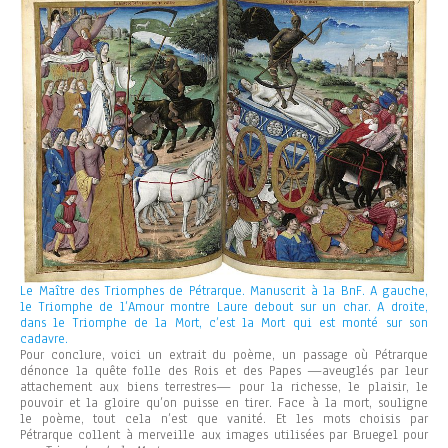
Le Maître des Triomphes de Pétrarque. Manuscrit à la BnF. A gauche,
le Triomphe de l’Amour montre Laure debout sur un char. A droite,
dans le Triomphe de la Mort, c’est la Mort qui est monté sur son
cadavre.
Pour conclure, voici un extrait du poème, un passage où Pétrarque
dénonce la quête folle des Rois et des Papes —aveuglés par leur
attachement aux biens terrestres— pour la richesse, le plaisir, le
pouvoir et la gloire qu’on puisse en tirer. Face à la mort, souligne
le poème, tout cela n’est que vanité. Et les mots choisis par
Pétrarque collent à merveille aux images utilisées par Bruegel pour