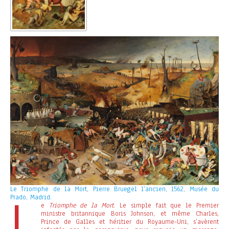
Le Triomphe de la Mort, Pierre Bruegel l’ancien, 1562, Musée du
L
Prado, Madrid.
e
Triomphe de la Mort
. Le simple fait que le Premier
ministre britannique Boris Johnson, et même Charles,
Prince de Galles et héritier du Royaume-Uni, s’avèrent