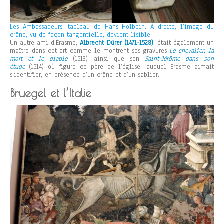
Les Ambassadeurs, tableau de Hans Holbein. A droite, l’image du
crâne, vu de façon tangentielle, devient lisible.
Un autre ami d’Erasme,
Albrecht Dürer (1471-1528)
, était également un
maître dans cet art comme le montrent ses gravures
Le chevalier, la
mort et le diable
(1513) ainsi que son
Saint-Jérôme dans son
étude
(1514) où figure ce père de l’église, auquel Erasme aimait
s’identifier, en présence d’un crâne et d’un sablier.
Bruegel et l’Italie