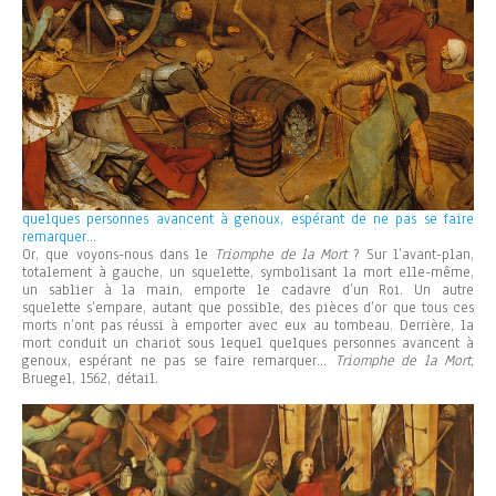
quelques personnes avancent à genoux, espérant de ne pas se faire
remarquer…
Or, que voyons-nous dans le
Triomphe de la Mort
? Sur l’avant-plan,
totalement à gauche, un squelette, symbolisant la mort elle-même,
un sablier à la main, emporte le cadavre d’un Roi. Un autre
squelette s’empare, autant que possible, des pièces d’or que tous ces
morts n’ont pas réussi à emporter avec eux au tombeau. Derrière, la
mort conduit un chariot sous lequel quelques personnes avancent à
genoux, espérant ne pas se faire remarquer…
Triomphe de la Mort
,
Bruegel, 1562, détail.