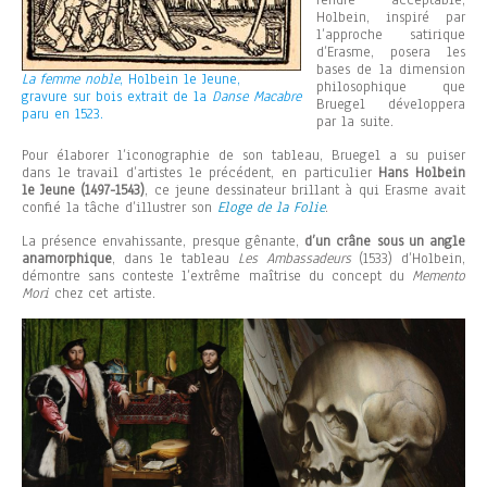
Holbein, inspiré par
l’approche satirique
d’Erasme, posera les
bases de la dimension
La femme noble
, Holbein le Jeune,
philosophique que
gravure sur bois extrait de la
Danse Macabre
Bruegel développera
paru en 1523.
par la suite.
Pour élaborer l’iconographie de son tableau, Bruegel a su puiser
dans le travail d’artistes le précédent, en particulier
Hans Holbein
le Jeune (1497-1543)
, ce jeune dessinateur brillant à qui Erasme avait
confié la tâche d’illustrer son
Eloge de la Folie
.
La présence envahissante, presque gênante,
d’un crâne sous un angle
anamorphique
, dans le tableau
Les Ambassadeurs
(1533) d’Holbein,
démontre sans conteste l’extrême maîtrise du concept du
Memento
Mori
chez cet artiste.