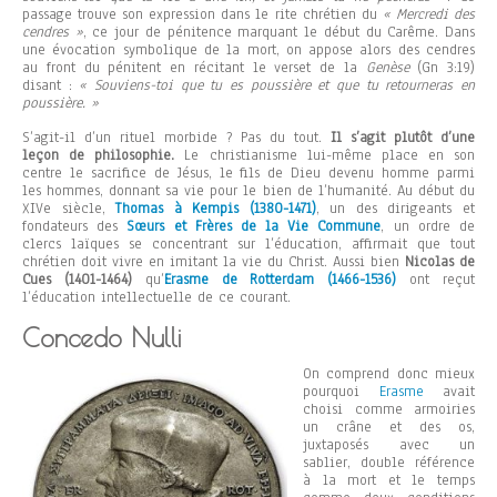
passage trouve son expression dans le rite chrétien du
« Mercredi des
cendres »
, ce jour de pénitence marquant le début du Carême. Dans
une évocation symbolique de la mort, on appose alors des cendres
au front du pénitent en récitant le verset de la
Genèse
(Gn 3:19)
disant :
« Souviens-toi que tu es poussière et que tu retourneras en
poussière. »
S’agit-il d’un rituel morbide ? Pas du tout.
Il s’agit plutôt d’une
leçon de philosophie.
Le christianisme lui-même place en son
centre le sacrifice de Jésus, le fils de Dieu devenu homme parmi
les hommes, donnant sa vie pour le bien de l’humanité. Au début du
XIVe siècle,
Thomas à Kempis (1380-1471)
, un des dirigeants et
fondateurs des
Sœurs et Frères de la Vie Commune
, un ordre de
clercs laïques se concentrant sur l’éducation, affirmait que tout
chrétien doit vivre en imitant la vie du Christ. Aussi bien
Nicolas de
Cues (1401-1464)
qu’
Erasme de Rotterdam (1466-1536)
ont reçut
l’éducation intellectuelle de ce courant.
Concedo Nulli
On comprend donc mieux
pourquoi
Erasme
avait
choisi comme armoiries
un crâne et des os,
juxtaposés avec un
sablier, double référence
à la mort et le temps