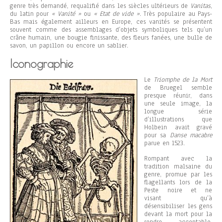
genre très demandé, requalifié dans les siècles ultérieurs de
Vanitas
,
du latin pour
« Vanité »
ou
« Etat de vide »
. Très populaire au Pays-
Bas mais également ailleurs en Europe, ces vanités se présentent
souvent comme des assemblages d’objets symboliques tels qu’un
crâne humain, une bougie finissante, des fleurs fanées, une bulle de
savon, un papillon ou encore un sablier.
Iconographie
Le
Triomphe de la Mort
de Bruegel semble
presque réunir, dans
une seule image, la
longue série
d’illustrations que
Holbein avait gravé
pour sa
Danse macabre
parue en 1523.
Rompant avec la
tradition malsaine du
genre, promue par les
flagellants lors de la
Peste noire et ne
visant qu’à
désensibiliser les gens
devant la mort pour la
rendre acceptable,