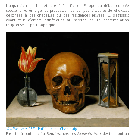
L’apparition de la peinture à l’huile en Europe au début du XVe
siècle, a vu émerger la production de ce type d’œuvres de chevalet
destinées à des chapelles ou des résidences privées. Il s’agissait
avant tout d’objets esthétiques au service de la contemplation
religieuse et philosophique.
Vanitas
, vers 1671, Philippe de Champaigne.
Ensuite, à partir de la Renaissance, les
Memento Mori
deviendront un