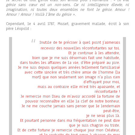
génie sans cœur est un non-sens. Car ni intelligence élevée, ni
imagination, ni toutes deux ensembles ne font le génie. Amour !
Amour ! Amour ! Voilà l’âme du génie ».
Cependant, le 4 avril 1787, Mozart, gravement malade, écrit à son
père Léopold :
Inutile de te préciser à quel point j’aimerais
recevoir des nouvelles réconfortantes sur toi.
Et je continue à les attendre,
bien que je me suis désormais fait une habitude,
dans toutes les affaires de la vie, d’être préparé au pire.
Je me suis depuis quelques années tellement familiarisé
avec
cette sincère et très chère amie de l’homme (la
mort) que non seulement son image n’a plus rien
d’effrayant pour moi,
mais au contraire elle m’est très apaisante, et
réconfortante !
Je remercie mon Dieu de m’avoir accordé la fortune de
pouvoir reconnaître en elle la clef de notre bonheur.
Je ne me couche jamais sans penser que le lendemain
peut-être,
je ne serai plus là.
Et pourtant personne dans ma fréquentation ne peut dire
que je suis chagrin ou triste.
Et de cette fortune je remercie chaque jour mon Créateur,