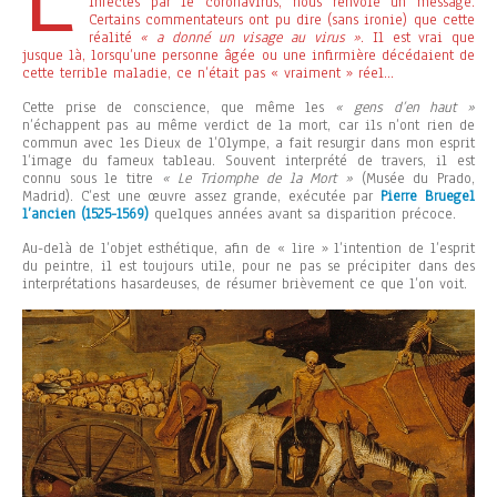
infectés par le coronavirus, nous renvoie un message.
Certains commentateurs ont pu dire (sans ironie) que cette
réalité
« a donné un visage au virus »
. Il est vrai que
jusque là, lorsqu’une personne âgée ou une infirmière décédaient de
cette terrible maladie, ce n’était pas « vraiment » réel…
Cette prise de conscience, que même les
« gens d’en haut »
n’échappent pas au même verdict de la mort, car ils n’ont rien de
commun avec les Dieux de l’Olympe, a fait resurgir dans mon esprit
l’image du fameux tableau. Souvent interprété de travers, il est
connu sous le titre
« Le Triomphe de la Mort »
(Musée du Prado,
Madrid). C’est une œuvre assez grande, exécutée par
Pierre Bruegel
l’ancien (1525-1569)
quelques années avant sa disparition précoce.
Au-delà de l’objet esthétique, afin de « lire » l’intention de l’esprit
du peintre, il est toujours utile, pour ne pas se précipiter dans des
interprétations hasardeuses, de résumer brièvement ce que l’on voit.