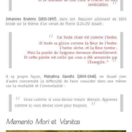
et le souhaite de tout cœur à chacun de mes
semblables.
Johannes Brahms (1833-1897)
, dans son
Requiem allemand
de 1865
brode sur le thème d’un verset de Pierre (1:24-25) disant :
Car Toute chair est comme l’herbe,
Et toute sa gloire comme la fleur de l’herbe.
L’herbe sèche, et la fleur tombe ;
Mais la parole du Seigneur demeure éternellement.
Et cette parole est celle qui vous a été annoncée par
l’Evangile.
*
A sa propre façon,
Mahatma Gandhi (1869-1948)
, ne disait rien
d’autre concernant la difficulté de faire coexister dans une même
vie la mortalité et l’immortalité :
Vivez comme si vous deviez mourir demain. Apprenez
comme si vous deviez vivre pour toujours.
Memento Mori
et
Vanitas