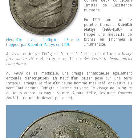
comme deux conditions
limites de l’existence
humaine.
En 1519, son ami, le
peintre flamand
Quentin
Matsys (1466-1530)
, a
frappé une médaille de
bronze en l’honneur à
Médaille avec l’effigie d’Erasme,
l’humaniste.
frappée par Quentin Matsys en 1519.
Au
recto
, on trouve l’effigie d’Erasme. En latin on peut lire :
« Image
pris sur le vif »
et en grec, on lit :
« Ses écrits le feront mieux
connaître »
.
Au
verso
de la médaille, une image inhabituelle également
entourée d’inscriptions. En haut d’un pilier posé sur une terre
instable, émerge la tête d’un jeune homme mal rasé, chevelure au
vent. Tout comme l’effigie d’Erasme du verso, le visage de la figure
au recto arbore un vague sourire. Autour d’elle, les mots
Concedo
Nulli
(je ne recule devant personne).