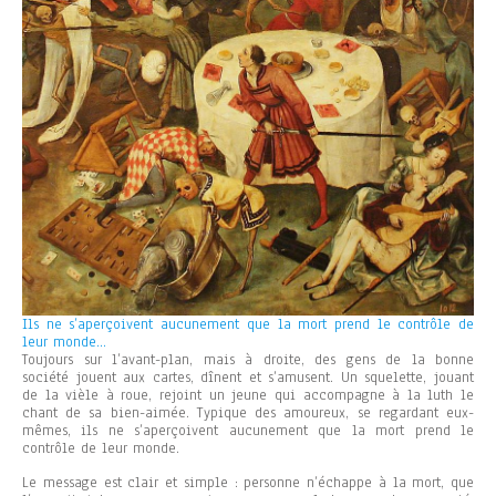
Ils ne s’aperçoivent aucunement que la mort prend le contrôle de
leur monde…
Toujours sur l’avant-plan, mais à droite, des gens de la bonne
société jouent aux cartes, dînent et s’amusent. Un squelette, jouant
de la vièle à roue, rejoint un jeune qui accompagne à la luth le
chant de sa bien-aimée. Typique des amoureux, se regardant eux-
mêmes, ils ne s’aperçoivent aucunement que la mort prend le
contrôle de leur monde.
Le message est clair et simple : personne n’échappe à la mort, que