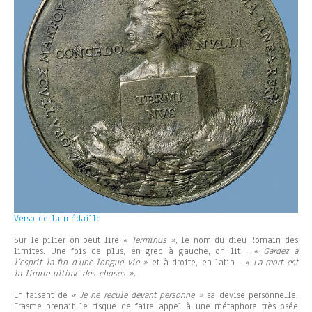
Verso de la médaille
Sur le pilier on peut lire
« Terminus »
, le nom du dieu Romain des
limites. Une fois de plus, en grec à gauche, on lit :
« Gardez à
l’esprit la fin d’une longue vie »
et à droite, en latin :
« La mort est
la limite ultime des choses ».
En faisant de
« Je ne recule devant personne »
sa devise personnelle,
Erasme prenait le risque de faire appel à une métaphore très osée