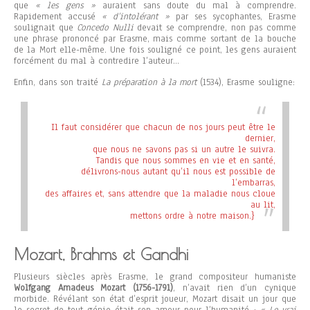
que
« les gens »
auraient sans doute du mal à comprendre.
Rapidement accusé
« d’intolérant »
par ses sycophantes, Erasme
soulignait que
Concedo Nulli
devait se comprendre, non pas comme
une phrase prononcé par Erasme, mais comme sortant de la bouche
de la Mort elle-même. Une fois souligné ce point, les gens auraient
forcément du mal à contredire l’auteur…
Enfin, dans son traité
La préparation à la mort
(1534), Erasme souligne:
Il faut considérer que chacun de nos jours peut être le
dernier,
que nous ne savons pas si un autre le suivra.
Tandis que nous sommes en vie et en santé,
délivrons-nous autant qu’il nous est possible de
l’embarras,
des affaires et, sans attendre que la maladie nous cloue
au lit,
mettons ordre à notre maison.}
Mozart, Brahms et Gandhi
Plusieurs siècles après Erasme, le grand compositeur humaniste
Wolfgang Amadeus Mozart (1756-1791)
, n’avait rien d’un cynique
morbide. Révélant son état d’esprit joueur, Mozart disait un jour que
le secret de tout génie était son amour pour l’humanité :
« Le vrai