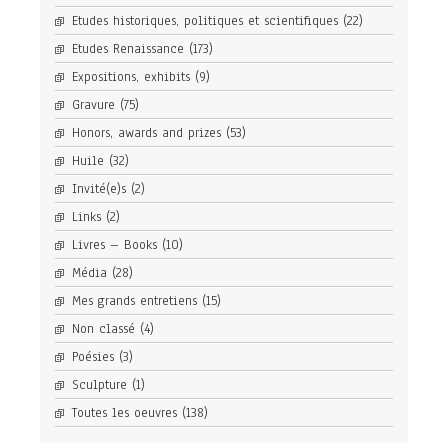
Etudes historiques, politiques et scientifiques
(22)
Etudes Renaissance
(173)
Expositions, exhibits
(9)
Gravure
(75)
Honors, awards and prizes
(53)
Huile
(32)
Invité(e)s
(2)
Links
(2)
Livres – Books
(10)
Média
(28)
Mes grands entretiens
(15)
Non classé
(4)
Poésies
(3)
Sculpture
(1)
Toutes les oeuvres
(138)