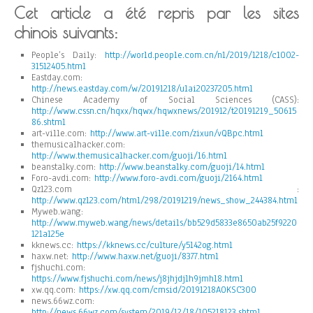
Cet article a été repris par les sites
chinois suivants:
People’s Daily:
http://world.people.com.cn/n1/2019/1218/c1002-
31512405.html
Eastday.com:
http://news.eastday.com/w/20191218/u1ai20237205.html
Chinese Academy of Social Sciences (CASS):
http://www.cssn.cn/hqxx/hqwx/hqwxnews/201912/t20191219_50615
86.shtml
art-ville.com:
http://www.art-ville.com/zixun/vQBpc.html
themusicalhacker.com:
http://www.themusicalhacker.com/guoji/16.html
beanstalky.com:
http://www.beanstalky.com/guoji/14.html
Foro-avdi.com:
http://www.foro-avdi.com/guoji/2164.html
Qz123.com :
http://www.qz123.com/html/298/20191219/news_show_244384.html
Myweb.wang:
http://www.myweb.wang/news/details/bb529d5833e8650ab25f9220
121a125e
kknews.cc:
https://kknews.cc/culture/y5l42og.html
haxw.net:
http://www.haxw.net/guoji/8377.html
fjshuchi.com:
https://www.fjshuchi.com/news/j8jhjdjlh9jmhl8.html
xw.qq.com:
https://xw.qq.com/cmsid/20191218A0KSC300
news.66wz.com:
http://news.66wz.com/system/2019/12/18/105218123.shtml