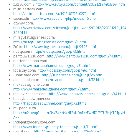
zutiyu.com :
http://www.zutiyu.com/content/20191219/4037144.htm
mini.eastday.com:
https://mini.eastday.com/a/191218172310279.html
sapuc.ch:
http://www.sapuc.ch/php/indexi_5.php
dzwww.com:
http://www.dzwww.com/xinwen/guojixinwen/201912/t20191218_194
80201.htm
m.regulatingsenses.com:
http://m.regulatingsenses.com/guoji/6.html
Zolix:
http://www.loginesia.com/guoji/2196.html
ncaip.com:
http://ncaip.com/guoji/3.html
pentouweixiu.com:
http://www.pentouweixiu.com/guoji/44.html
mariobahamon.com:
http://www.mariobahamon.com/guoji/31.html
kidsslay.com:
http://kidsslay.com/guoji/461.html
lunarizada.com:
http://lunarizada.com/guoji/26.html
abonhand.com:
http://m.adonhand.com/guoji/12.html
makedesignone.com:
http://www.makedesignone.com/guoji/1.html
monavisadoors.com:
http://www.monavisadoors.com/guoji/44.html
happybreadwinner.com:
http://happybreadwinner.com/guoji/3.html
m2.people.cn:
http://m2.people.cn/r/MV8xXzMxNTEyNDA1XzEwMDJfMTU3NjY1OTgyM
A==
indopakgrocerystore.com:
http://www.indopakgrocerystore.com/guoji/11.html
shygit.com:
http://www.shygit.com/guoji/57646.html