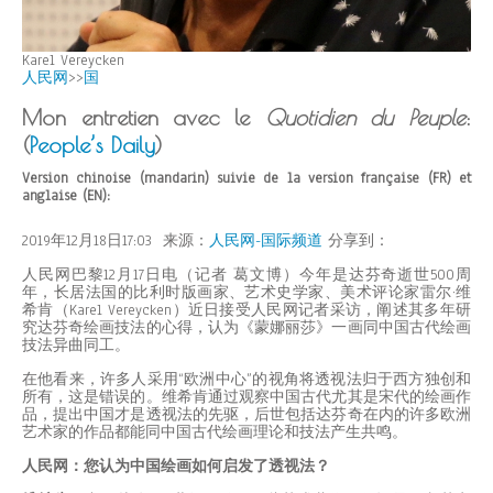
Karel Vereycken
人民网
>>
国
Mon entretien avec le
Quotidien du Peuple
:
(
People’s Daily
)
Version chinoise (mandarin) suivie de la version française (FR) et
anglaise (EN):
2019年12月18日17:03 来源：
人民网-国际频道
分享到：
人民网巴黎12月17日电（记者 葛文博）今年是达芬奇逝世500周
年，长居法国的比利时版画家、艺术史学家、美术评论家雷尔·维
希肯（Karel Vereycken）近日接受人民网记者采访，阐述其多年研
究达芬奇绘画技法的心得，认为《蒙娜丽莎》一画同中国古代绘画
技法异曲同工。
在他看来，许多人采用“欧洲中心”的视角将透视法归于西方独创和
所有，这是错误的。维希肯通过观察中国古代尤其是宋代的绘画作
品，提出中国才是透视法的先驱，后世包括达芬奇在内的许多欧洲
艺术家的作品都能同中国古代绘画理论和技法产生共鸣。
人民网：您认为中国绘画如何启发了透视法？