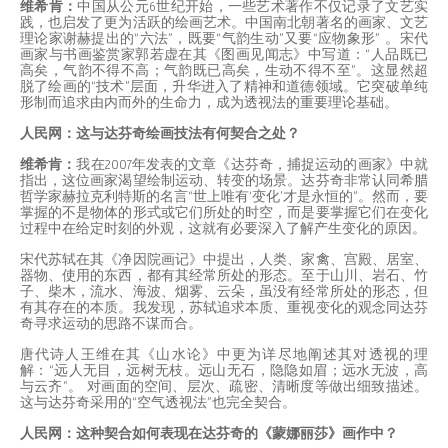
维希肯：
中国从公元6世纪开始，一些艺术著作不仅记录了文艺实
践，也启发了更为活跃的绘画艺术。中国南北朝著名的画家、文艺
理论家谢赫提出的“六法”，既要“气韵生动”又要“应物象形” 。宋代
画家与书画鉴赏家郭若虚在其《图画见闻志》中写道：“人品既已
高矣，气韵不得不高；气韵既已高矣，生动不得不至”。这显然超
脱了绘画的“技术”层面，升华进入了精神和道德领域。它突破单纯
形制而追求由内而外的生命力，成为透视法的重要理论基础。
人民网：这与达芬奇绘画技法有何契合之处？
维希肯：
我在2007年发表的文章《达芬奇，捕捉运动的画家》中就
指出，这位画家渴望绘制运动、转变的场景。达芬奇非常认同希腊
哲学家赫拉克利特斯的名言“世上唯有‘变化’才是永恒的”。然而，要
掌握的不是物体的形式或它们所处的时空，而是要掌握它们在变化
过程中在给定时刻的外观，这就有必要深入了解产生变化的原因。
宋代苏轼在其《净因院画记》中提出，人类、家禽、宫殿、居室、
器物、使用的东西，都有其经常所处的形态。至于山川、岩石、竹
子、柴木，流水、海波、烟雾、云朵，虽没有经常所处的形态，但
有其存在的本质。我发现，苏轼追求本质、重视变化的观念同达芬
奇寻求运动的思路不谋而合。
唐代诗人王维在其《山水论》中更为详尽地阐述其对透视的理
解：“远人无目，远树无枝。远山无石，隐隐如眉；远水无波，高
与云齐”。 对画面的空间、层次、疏密、清晰度等做出细致描述。
这与达芬奇采用的“空气透视法”也完全契合。
人民网：这种契合如何表现在达芬奇的《蒙娜丽莎》画作中？