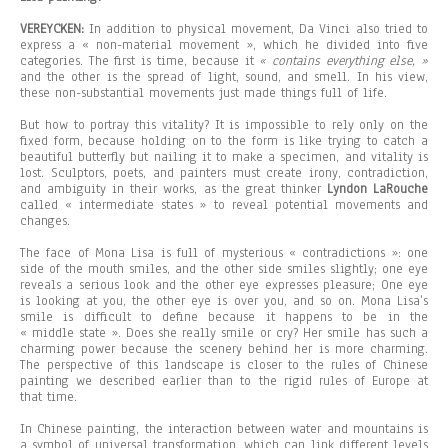
VEREYCKEN:
In addition to physical movement, Da Vinci also tried to
express a « non-material movement », which he divided into five
categories. The first is time, because it
« contains everything else, »
and the other is the spread of light, sound, and smell. In his view,
these non-substantial movements just made things full of life.
But how to portray this vitality? It is impossible to rely only on the
fixed form, because holding on to the form is like trying to catch a
beautiful butterfly but nailing it to make a specimen, and vitality is
lost. Sculptors, poets, and painters must create irony, contradiction,
and ambiguity in their works, as the great thinker
Lyndon LaRouche
called « intermediate states » to reveal potential movements and
changes.
The face of Mona Lisa is full of mysterious « contradictions »: one
side of the mouth smiles, and the other side smiles slightly; one eye
reveals a serious look and the other eye expresses pleasure; One eye
is looking at you, the other eye is over you, and so on. Mona Lisa’s
smile is difficult to define because it happens to be in the
« middle state ». Does she really smile or cry? Her smile has such a
charming power because the scenery behind her is more charming.
The perspective of this landscape is closer to the rules of Chinese
painting we described earlier than to the rigid rules of Europe at
that time.
In Chinese painting, the interaction between water and mountains is
a symbol of universal transformation, which can link different levels