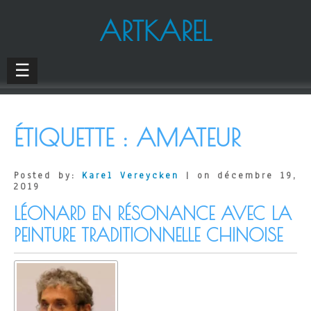
ARTKAREL
☰
ÉTIQUETTE :
AMATEUR
Posted by:
Karel Vereycken
| on décembre 19,
2019
LÉONARD EN RÉSONANCE AVEC LA
PEINTURE TRADITIONNELLE CHINOISE