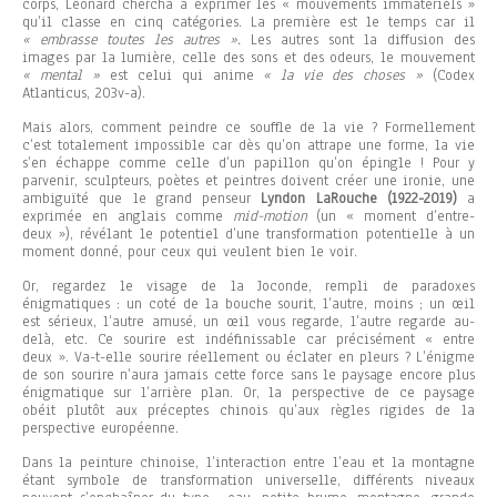
corps, Léonard chercha à exprimer les « mouvements immatériels »
qu’il classe en cinq catégories. La première est le temps car il
« embrasse toutes les autres ».
Les autres sont la diffusion des
images par la lumière, celle des sons et des odeurs, le mouvement
« mental »
est celui qui anime
« la vie des choses »
(Codex
Atlanticus, 203v-a).
Mais alors, comment peindre ce souffle de la vie ? Formellement
c’est totalement impossible car dès qu’on attrape une forme, la vie
s’en échappe comme celle d’un papillon qu’on épingle ! Pour y
parvenir, sculpteurs, poètes et peintres doivent créer une ironie, une
ambiguïté que le grand penseur
Lyndon LaRouche
(1922-2019)
a
exprimée en anglais comme
mid-motion
(un « moment d’entre-
deux »), révélant le potentiel d’une transformation potentielle à un
moment donné, pour ceux qui veulent bien le voir.
Or, regardez le visage de la Joconde, rempli de paradoxes
énigmatiques : un coté de la bouche sourit, l’autre, moins ; un œil
est sérieux, l’autre amusé, un œil vous regarde, l’autre regarde au-
delà, etc. Ce sourire est indéfinissable car précisément « entre
deux ». Va-t-elle sourire réellement ou éclater en pleurs ? L’énigme
de son sourire n’aura jamais cette force sans le paysage encore plus
énigmatique sur l’arrière plan. Or, la perspective de ce paysage
obéit plutôt aux préceptes chinois qu’aux règles rigides de la
perspective européenne.
Dans la peinture chinoise, l’interaction entre l’eau et la montagne
étant symbole de transformation universelle, différents niveaux