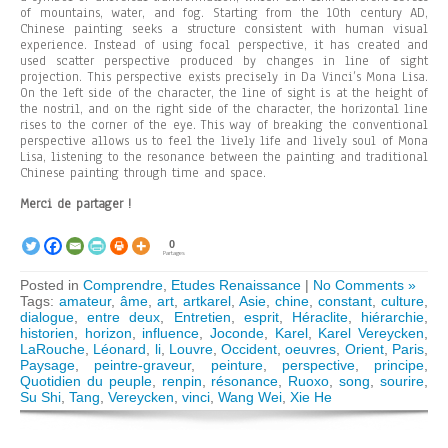
of mountains, water, and fog. Starting from the 10th century AD,
Chinese painting seeks a structure consistent with human visual
experience. Instead of using focal perspective, it has created and
used scatter perspective produced by changes in line of sight
projection. This perspective exists precisely in Da Vinci’s Mona Lisa.
On the left side of the character, the line of sight is at the height of
the nostril, and on the right side of the character, the horizontal line
rises to the corner of the eye. This way of breaking the conventional
perspective allows us to feel the lively life and lively soul of Mona
Lisa, listening to the resonance between the painting and traditional
Chinese painting through time and space.
Merci de partager !
0
Partages
Posted in
Comprendre
,
Etudes Renaissance
|
No Comments »
Tags:
amateur
,
âme
,
art
,
artkarel
,
Asie
,
chine
,
constant
,
culture
,
dialogue
,
entre deux
,
Entretien
,
esprit
,
Héraclite
,
hiérarchie
,
historien
,
horizon
,
influence
,
Joconde
,
Karel
,
Karel Vereycken
,
LaRouche
,
Léonard
,
li
,
Louvre
,
Occident
,
oeuvres
,
Orient
,
Paris
,
Paysage
,
peintre-graveur
,
peinture
,
perspective
,
principe
,
Quotidien du peuple
,
renpin
,
résonance
,
Ruoxo
,
song
,
sourire
,
Su Shi
,
Tang
,
Vereycken
,
vinci
,
Wang Wei
,
Xie He