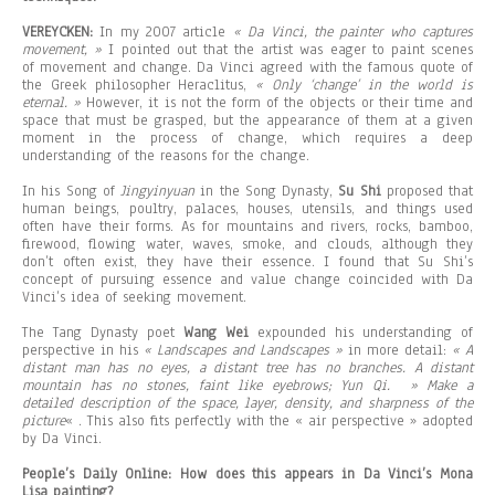
VEREYCKEN:
In my 2007 article
« Da Vinci, the painter who captures
movement, »
I pointed out that the artist was eager to paint scenes
of movement and change. Da Vinci agreed with the famous quote of
the Greek philosopher Heraclitus,
« Only ‘change’ in the world is
eternal. »
However, it is not the form of the objects or their time and
space that must be grasped, but the appearance of them at a given
moment in the process of change, which requires a deep
understanding of the reasons for the change.
In his Song of
Jingyinyuan
in the Song Dynasty,
Su Shi
proposed that
human beings, poultry, palaces, houses, utensils, and things used
often have their forms. As for mountains and rivers, rocks, bamboo,
firewood, flowing water, waves, smoke, and clouds, although they
don’t often exist, they have their essence. I found that Su Shi’s
concept of pursuing essence and value change coincided with Da
Vinci’s idea of ​​seeking movement.
The Tang Dynasty poet
Wang Wei
expounded his understanding of
perspective in his
« Landscapes and Landscapes »
in more detail:
« A
distant man has no eyes, a distant tree has no branches. A distant
mountain has no stones, faint like eyebrows; Yun Qi. » Make a
detailed description of the space, layer, density, and sharpness of the
picture
« . This also fits perfectly with the « air perspective » adopted
by Da Vinci.
People’s Daily Online: How does this appears in Da Vinci’s Mona
Lisa painting?