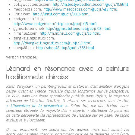
bollywoodtonite.com:
http://m.bollywoodtonite.com/guoji/8.html
mesopecia.com:
http://www.mesopecia.com/guoji/418.html
ufitit.com:
http://ufitit.com/guoji/3016.html
codgerconsulting:
http://www.codgerconsulting.com/guoji/15.html
ggmsolutions.net:
http://ggmsolutions.net/guoji/13.html
h.miniu2.com:
http://m.miniu2.com/guoji/16.html
zangkailinguistics.com:
http://zhangkailinguistics.com/guoji/13.html
abcq481.top:
http://abcq481.top/guoji/655.html
Version française:
Léonard en résonance avec la peinture
traditionnelle chinoise
Karel Vereycken, un peintre-graveur et historien d’art amateur d’origine
belge vivant en France, travaille depuis longtemps sur la perspective.
En 1996, dans une étude approfondie publiée dans Ibykus, le magazine
allemand de l’Institut Schiller, il résuma ses recherches sous le titre
« L’invention de la perspective »
. Selon lui, par une lecture euro-
centrique étriquée, la majorité des « experts » attribuent la paternité
de cette découverte (la représentation de l’espace sur un plan) de façon
exclusive à l’Occident.
Or, en examinant, non seulement les œuvres mais tout autant les
écrits des peintres chinois, notamment ceux de la Dynastie Song (960-