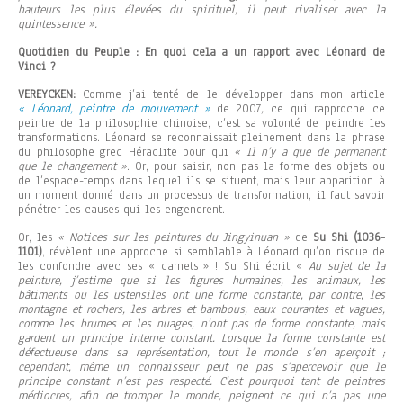
hauteurs les plus élevées du spirituel, il peut rivaliser avec la
quintessence ».
Quotidien du Peuple : En quoi cela a un rapport avec Léonard de
Vinci ?
VEREYCKEN:
Comme j’ai tenté de le développer dans mon article
« Léonard, peintre de mouvement »
de 2007
,
ce qui rapproche ce
peintre de la philosophie chinoise, c’est sa volonté de peindre les
transformations. Léonard se reconnaissait pleinement dans la phrase
du philosophe grec Héraclite pour qui
« Il n’y a que de permanent
que le changement »
. Or, pour saisir, non pas la forme des objets ou
de l’espace-temps dans lequel ils se situent, mais leur apparition à
un moment donné dans un processus de transformation, il faut savoir
pénétrer les causes qui les engendrent.
Or, les
« Notices sur les peintures du Jingyinuan »
de
Su Shi
(1036-
1101)
, révèlent une approche si semblable à Léonard qu’on risque de
les confondre avec ses « carnets » ! Su Shi écrit «
Au sujet de la
peinture, j’estime que si les figures humaines, les animaux, les
bâtiments ou les ustensiles ont une forme constante, par contre, les
montagne et rochers, les arbres et bambous, eaux courantes et vagues,
comme les brumes et les nuages, n’ont pas de forme constante, mais
gardent un principe interne constant. Lorsque la forme constante est
défectueuse dans sa représentation, tout le monde s’en aperçoit ;
cependant, même un connaisseur peut ne pas s’apercevoir que le
principe constant n’est pas respecté. C’est pourquoi tant de peintres
médiocres, afin de tromper le monde, peignent ce qui n’a pas une