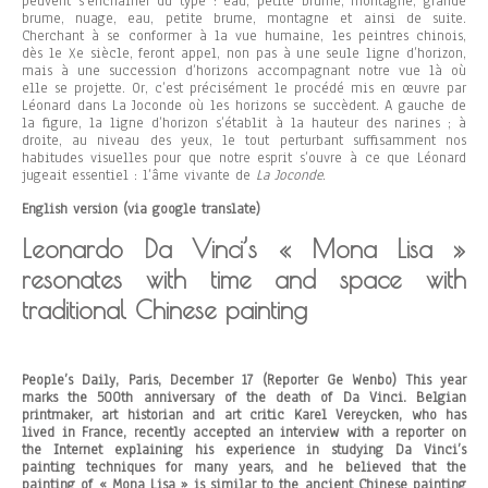
peuvent s’enchaîner du type : eau, petite brume, montagne, grande
brume, nuage, eau, petite brume, montagne et ainsi de suite.
Cherchant à se conformer à la vue humaine, les peintres chinois,
dès le Xe siècle, feront appel, non pas à une seule ligne d’horizon,
mais à une succession d’horizons accompagnant notre vue là où
elle se projette. Or, c’est précisément le procédé mis en œuvre par
Léonard dans La Joconde où les horizons se succèdent. A gauche de
la figure, la ligne d’horizon s’établit à la hauteur des narines ; à
droite, au niveau des yeux, le tout perturbant suffisamment nos
habitudes visuelles pour que notre esprit s’ouvre à ce que Léonard
jugeait essentiel : l’âme vivante de
La Joconde
.
English version (via google translate)
Leonardo Da Vinci’s « Mona Lisa »
resonates with time and space with
traditional Chinese painting
People’s Daily, Paris, December 17 (Reporter Ge Wenbo) This year
marks the 500th anniversary of the death of Da Vinci. Belgian
printmaker, art historian and art critic Karel Vereycken, who has
lived in France, recently accepted an interview with a reporter on
the Internet explaining his experience in studying Da Vinci’s
painting techniques for many years, and he believed that the
painting of « Mona Lisa » is similar to the ancient Chinese painting