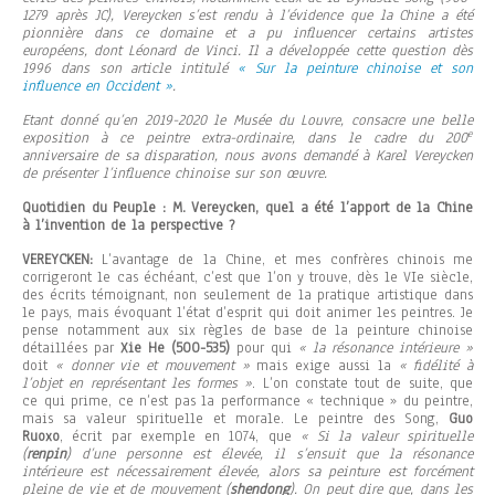
1279 après JC), Vereycken s’est rendu à l’évidence que la Chine a été
pionnière dans ce domaine et a pu influencer certains artistes
européens, dont Léonard de Vinci. Il a développée cette question dès
1996 dans son article intitulé
« Sur la peinture chinoise et son
influence en Occident »
.
Etant donné qu’en 2019-2020 le Musée du Louvre, consacre une belle
e
exposition à ce peintre extra-ordinaire, dans le cadre du 200
anniversaire de sa disparation, nous avons demandé à Karel Vereycken
de présenter l’influence chinoise sur son œuvre.
Quotidien du Peuple : M. Vereycken, quel a été l’apport de la Chine
à l’invention de la perspective ?
VEREYCKEN:
L’avantage de la Chine, et mes confrères chinois me
corrigeront le cas échéant, c’est que l’on y trouve, dès le VIe siècle,
des écrits témoignant, non seulement de la pratique artistique dans
le pays, mais évoquant l’état d’esprit qui doit animer les peintres. Je
pense notamment aux six règles de base de la peinture chinoise
détaillées par
Xie He (500-535)
pour qui
« la résonance intérieure »
doit
« donner vie et mouvement »
mais exige aussi la
« fidélité à
l’objet en représentant les formes »
. L’on constate tout de suite, que
ce qui prime, ce n’est pas la performance « technique » du peintre,
mais sa valeur spirituelle et morale. Le peintre des Song,
Guo
Ruoxo
, écrit par exemple en 1074, que
« Si la valeur spirituelle
(
renpin
) d’une personne est élevée, il s’ensuit que la résonance
intérieure est nécessairement élevée, alors sa peinture est forcément
pleine de vie et de mouvement (
shendong
). On peut dire que, dans les