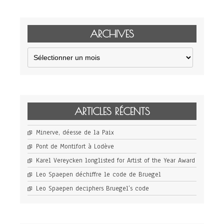
ARCHIVES
Archives
ARTICLES RÉCENTS
Minerve, déesse de la Paix
Pont de Montifort à Lodève
Karel Vereycken longlisted for Artist of the Year Award
Leo Spaepen déchiffre le code de Bruegel
Leo Spaepen deciphers Bruegel’s code