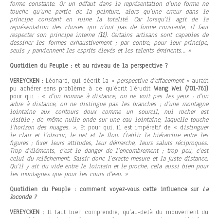
forme constante. Or un défaut dans la représentation d’une forme ne
touche qu’une partie de la peinture, alors qu’une erreur dans le
principe constant en ruine la totalité. Car lorsqu’il agit de la
représentation des choses qui n’ont pas de forme constante, il faut
respecter son principe interne (
li
). Certains artisans sont capables de
dessiner les formes exhaustivement ; par contre, pour leur principe,
seuls y parviennent les esprits élevés et les talents éminents… »
Quotidien du Peuple : et au niveau de la perspective ?
VEREYCKEN :
Léonard, qui décrit la
« perspective d’effacement »
aurait
pu adhérer sans problème à ce qu’écrit l’érudit
Wang Wei
(701-761)
pour qui : «
d’un homme à distance, on ne voit pas les yeux ; d’un
arbre à distance, on ne distingue pas les branches ; d’une montagne
lointaine aux contours doux comme un sourcil, nul rocher est
visible ; de même nulle onde sur une eau lointaine, laquelle touche
l’horizon des nuages. ».
Et pour qui, il est impératif de « d
istinguer
le clair et l’obscur, le net et le flou. Établir la hiérarchie entre les
figures ; fixer leurs attitudes, leur démarche, leurs saluts réciproques.
Trop d’éléments, c’est le danger de l’encombrement ; trop peu, c’est
celui du relâchement. Saisir donc l’exacte mesure et la juste distance.
Qu’il y ait du vide entre le lointain et le proche, cela aussi bien pour
les montagnes que pour les cours d’eau. »
Quotidien du Peuple : comment voyez-vous cette influence sur
La
Joconde ?
VEREYCKEN :
Il faut bien comprendre, qu’au-delà du mouvement du