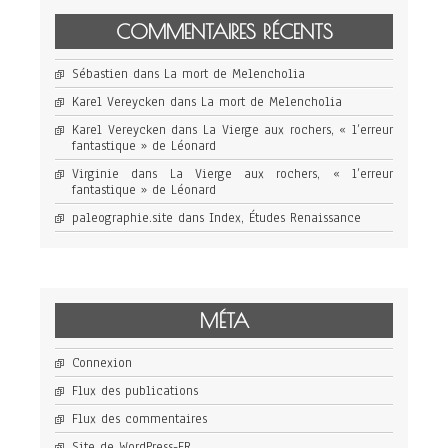
COMMENTAIRES RÉCENTS
Sébastien
dans
La mort de Melencholia
Karel Vereycken
dans
La mort de Melencholia
Karel Vereycken
dans
La Vierge aux rochers, « l’erreur
fantastique » de Léonard
Virginie
dans
La Vierge aux rochers, « l’erreur
fantastique » de Léonard
paleographie.site
dans
Index, Études Renaissance
MÉTA
Connexion
Flux des publications
Flux des commentaires
Site de WordPress-FR