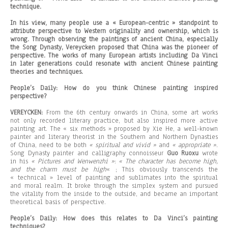
technique.
In his view, many people use a « European-centric » standpoint to
attribute perspective to Western originality and ownership, which is
wrong. Through observing the paintings of ancient China, especially
the Song Dynasty, Vereycken proposed that China was the pioneer of
perspective. The works of many European artists including Da Vinci
in later generations could resonate with ancient Chinese painting
theories and techniques.
People’s Daily: How do you think Chinese painting inspired
perspective?
VEREYCKEN:
From the 6th century onwards in China, some art works
not only recorded literary practice, but also inspired more active
painting art. The « six methods » proposed by Xie He, a well-known
painter and literary theorist in the Southern and Northern Dynasties
of China, need to be both
« spiritual and vivid »
and
« appropriate »
.
Song Dynasty painter and calligraphy connoisseur
Guo Ruoxu
wrote
in his
« Pictures and Wenwenzhi »
:
« The character has become high,
and the charm must be high
« ; This obviously transcends the
« technical » level of painting and sublimates into the spiritual
and moral realm. It broke through the simplex system and pursued
the vitality from the inside to the outside, and became an important
theoretical basis of perspective.
People’s Daily:
How does this relates to Da Vinci’s painting
techniques?