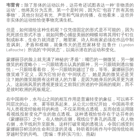
韦雷肯：
除了形体的运动以外，达芬奇还试图表达一种“非物质的
运动”，他将其分为五类。第一个是时间，因为它“包容了所有其他
事物”，其他分别还有光、声音和气味的传播。在他看来，这些并
非实体的运动恰恰使事物充满生机。
但是，如何描绘这种生机呢？仅凭借固定的形式是不可能的，因为
死死抓住形式不放，就如同费心捕捉美丽的蝴蝶却将其用钉子钉住
制成标本，生命力就消逝了。雕塑家、诗人和画家必须在作品中制
造讽刺、矛盾和模糊，就像伟大的思想家林登·拉鲁什（Lyndon
LaRouche）所说的“中间状态”，以揭示潜在的运动和变化。
蒙娜丽莎的脸上就充满了神秘的“矛盾”：嘴巴的一侧微笑，另一侧
微笑的程度略小；一只眼睛透出认真的眼神，另一只眼睛则透出愉
悦；一只眼睛看着你，另一只眼睛则越过了你，等等。蒙娜丽莎的
微笑难下定义，因为它恰好在“中间状态”。她是真的微笑还是哭
泣？她的微笑能拥有这样迷人的力量，是因为她身后的风景更为迷
人。这副画风景的透视更接近之前我们所述的中国画的规则，而不
是彼时欧洲的死板规定。
在中国画中，水与山之间的相互作用是普遍转变的象征，可以将不
同层次的山、水、雾等联系起来。从公元10世纪开始，中国画寻求
与人类视觉经验相符的构造，不仅采用焦点透视，反而创造运用随
着视线投射变化产生的散点透视。这种透视恰恰存在于达芬奇的
《蒙娜丽莎》之中，在人物的左侧，视线位于鼻孔的高度，在人物
右侧，水平线则升至眼角。这样打破常规的透视法，令我们感受到
蒙娜丽莎鲜活的生命和活泼的灵魂，聆听着到画作与中国传统绘画
穿越时空的共鸣。 (责编：李婷(实习生)、燕勐)