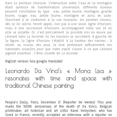
Dans la peinture chinoise, l’interaction entre l’eau et la montagne
étant symbole de transformation universelle, différents niveaux
peuvent s’enchaîner du type : eau, petite brume, montagne, grande
brume, nuage, eau, petite brume, montagne et ainsi de suite.
Cherchant à se conformer à la vue humaine, les peintres chinois,
dès le Xe siècle, feront appel, non pas à une seule ligne d’horizon,
mais à une succession d’horizons accompagnant notre vue là où
elle se projette. Or, c’est précisément le procédé mis en œuvre par
Léonard dans La Joconde où les horizons se succèdent. A gauche de
la figure, la ligne d’horizon s’établit à la hauteur des narines ; à
droite, au niveau des yeux, le tout perturbant suffisamment nos
habitudes visuelles pour que notre esprit s’ouvre à ce que Léonard
jugeait essentiel : l’âme vivante de
La Joconde
.
English version (via google translate)
Leonardo Da Vinci’s « Mona Lisa »
resonates with time and space with
traditional Chinese painting
People’s Daily, Paris, December 17 (Reporter Ge Wenbo) This year
marks the 500th anniversary of the death of Da Vinci. Belgian
printmaker, art historian and art critic Karel Vereycken, who has
lived in France, recently accepted an interview with a reporter on