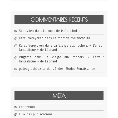
COMMENTAIRES RÉCENTS
Sébastien
dans
La mort de Melencholia
Karel Vereycken
dans
La mort de Melencholia
Karel Vereycken
dans
La Vierge aux rochers, « l’erreur
fantastique » de Léonard
Virginie
dans
La Vierge aux rochers, « l’erreur
fantastique » de Léonard
paleographie.site
dans
Index, Études Renaissance
MÉTA
Connexion
Flux des publications