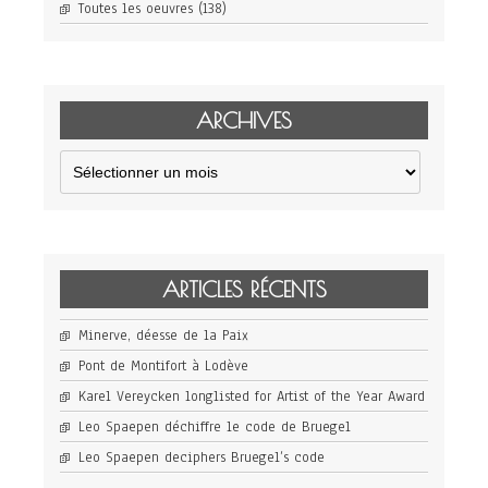
Toutes les oeuvres
(138)
ARCHIVES
Archives
ARTICLES RÉCENTS
Minerve, déesse de la Paix
Pont de Montifort à Lodève
Karel Vereycken longlisted for Artist of the Year Award
Leo Spaepen déchiffre le code de Bruegel
Leo Spaepen deciphers Bruegel’s code