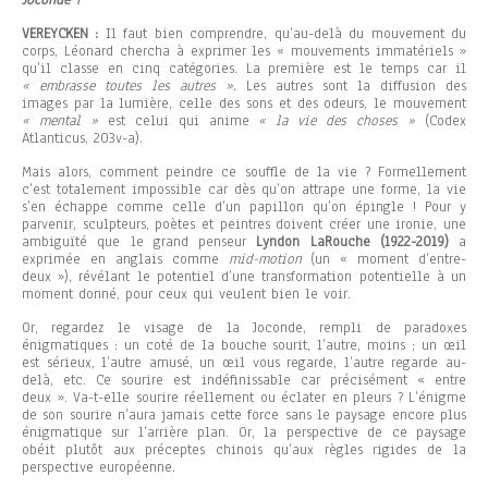
Joconde ?
VEREYCKEN :
Il faut bien comprendre, qu’au-delà du mouvement du
corps, Léonard chercha à exprimer les « mouvements immatériels »
qu’il classe en cinq catégories. La première est le temps car il
« embrasse toutes les autres ».
Les autres sont la diffusion des
images par la lumière, celle des sons et des odeurs, le mouvement
« mental »
est celui qui anime
« la vie des choses »
(Codex
Atlanticus, 203v-a).
Mais alors, comment peindre ce souffle de la vie ? Formellement
c’est totalement impossible car dès qu’on attrape une forme, la vie
s’en échappe comme celle d’un papillon qu’on épingle ! Pour y
parvenir, sculpteurs, poètes et peintres doivent créer une ironie, une
ambiguïté que le grand penseur
Lyndon LaRouche
(1922-2019)
a
exprimée en anglais comme
mid-motion
(un « moment d’entre-
deux »), révélant le potentiel d’une transformation potentielle à un
moment donné, pour ceux qui veulent bien le voir.
Or, regardez le visage de la Joconde, rempli de paradoxes
énigmatiques : un coté de la bouche sourit, l’autre, moins ; un œil
est sérieux, l’autre amusé, un œil vous regarde, l’autre regarde au-
delà, etc. Ce sourire est indéfinissable car précisément « entre
deux ». Va-t-elle sourire réellement ou éclater en pleurs ? L’énigme
de son sourire n’aura jamais cette force sans le paysage encore plus
énigmatique sur l’arrière plan. Or, la perspective de ce paysage
obéit plutôt aux préceptes chinois qu’aux règles rigides de la
perspective européenne.