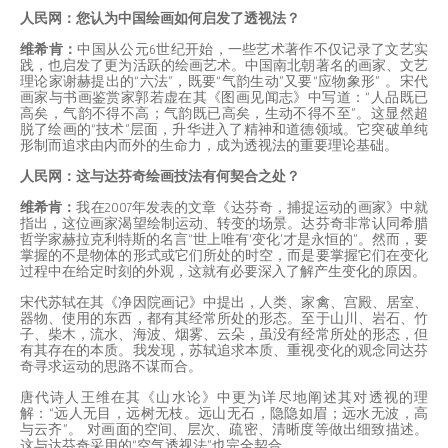
人民网：您认为中国绘画如何启发了透视法？
维希肯：
中国从公元6世纪开始，一些艺术著作不仅记录了文艺实
践，也启发了更为活跃的绘画艺术。中国南北朝著名的画家、文艺
理论家谢赫提出的“六法”，既要“气韵生动”又要“应物象形” 。宋代
画家与书画鉴赏家郭若虚在其《图画见闻志》中写道：“人品既已
高矣，气韵不得不高；气韵既已高矣，生动不得不至”。这显然超
脱了绘画的“技术”层面，升华进入了精神和道德领域。它突破单纯
形制而追求由内而外的生命力，成为透视法的重要理论基础。
人民网：这与达芬奇绘画技法有何契合之处？
维希肯：
我在2007年发表的文章《达芬奇，捕捉运动的画家》中就
指出，这位画家渴望绘制运动、转变的场景。达芬奇非常认同希腊
哲学家赫拉克利特斯的名言“世上唯有‘变化’才是永恒的”。然而，要
掌握的不是物体的形式或它们所处的时空，而是要掌握它们在变化
过程中在给定时刻的外观，这就有必要深入了解产生变化的原因。
宋代苏轼在其《净因院画记》中提出，人类、家禽、宫殿、居室、
器物、使用的东西，都有其经常所处的形态。至于山川、岩石、竹
子、柴木，流水、海波、烟雾、云朵，虽没有经常所处的形态，但
有其存在的本质。我发现，苏轼追求本质、重视变化的观念同达芬
奇寻求运动的思路不谋而合。
唐代诗人王维在其《山水论》中更为详尽地阐述其对透视的理
解：“远人无目，远树无枝。远山无石，隐隐如眉；远水无波，高
与云齐”。 对画面的空间、层次、疏密、清晰度等做出细致描述。
这与达芬奇采用的“空气透视法”也完全契合。