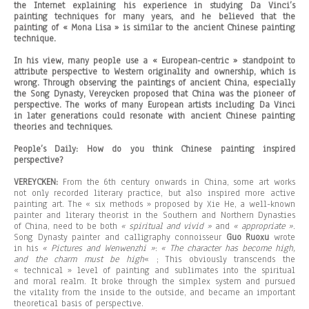
the Internet explaining his experience in studying Da Vinci’s
painting techniques for many years, and he believed that the
painting of « Mona Lisa » is similar to the ancient Chinese painting
technique.
In his view, many people use a « European-centric » standpoint to
attribute perspective to Western originality and ownership, which is
wrong. Through observing the paintings of ancient China, especially
the Song Dynasty, Vereycken proposed that China was the pioneer of
perspective. The works of many European artists including Da Vinci
in later generations could resonate with ancient Chinese painting
theories and techniques.
People’s Daily: How do you think Chinese painting inspired
perspective?
VEREYCKEN:
From the 6th century onwards in China, some art works
not only recorded literary practice, but also inspired more active
painting art. The « six methods » proposed by Xie He, a well-known
painter and literary theorist in the Southern and Northern Dynasties
of China, need to be both
« spiritual and vivid »
and
« appropriate »
.
Song Dynasty painter and calligraphy connoisseur
Guo Ruoxu
wrote
in his
« Pictures and Wenwenzhi »
:
« The character has become high,
and the charm must be high
« ; This obviously transcends the
« technical » level of painting and sublimates into the spiritual
and moral realm. It broke through the simplex system and pursued
the vitality from the inside to the outside, and became an important
theoretical basis of perspective.