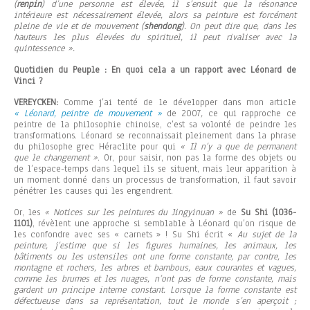
(
renpin
) d’une personne est élevée, il s’ensuit que la résonance
intérieure est nécessairement élevée, alors sa peinture est forcément
pleine de vie et de mouvement (
shendong
). On peut dire que, dans les
hauteurs les plus élevées du spirituel, il peut rivaliser avec la
quintessence ».
Quotidien du Peuple : En quoi cela a un rapport avec Léonard de
Vinci ?
VEREYCKEN:
Comme j’ai tenté de le développer dans mon article
« Léonard, peintre de mouvement »
de 2007
,
ce qui rapproche ce
peintre de la philosophie chinoise, c’est sa volonté de peindre les
transformations. Léonard se reconnaissait pleinement dans la phrase
du philosophe grec Héraclite pour qui
« Il n’y a que de permanent
que le changement »
. Or, pour saisir, non pas la forme des objets ou
de l’espace-temps dans lequel ils se situent, mais leur apparition à
un moment donné dans un processus de transformation, il faut savoir
pénétrer les causes qui les engendrent.
Or, les
« Notices sur les peintures du Jingyinuan »
de
Su Shi
(1036-
1101)
, révèlent une approche si semblable à Léonard qu’on risque de
les confondre avec ses « carnets » ! Su Shi écrit «
Au sujet de la
peinture, j’estime que si les figures humaines, les animaux, les
bâtiments ou les ustensiles ont une forme constante, par contre, les
montagne et rochers, les arbres et bambous, eaux courantes et vagues,
comme les brumes et les nuages, n’ont pas de forme constante, mais
gardent un principe interne constant. Lorsque la forme constante est
défectueuse dans sa représentation, tout le monde s’en aperçoit ;