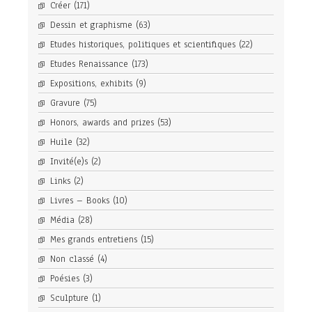
Créer
(171)
Dessin et graphisme
(63)
Etudes historiques, politiques et scientifiques
(22)
Etudes Renaissance
(173)
Expositions, exhibits
(9)
Gravure
(75)
Honors, awards and prizes
(53)
Huile
(32)
Invité(e)s
(2)
Links
(2)
Livres – Books
(10)
Média
(28)
Mes grands entretiens
(15)
Non classé
(4)
Poésies
(3)
Sculpture
(1)