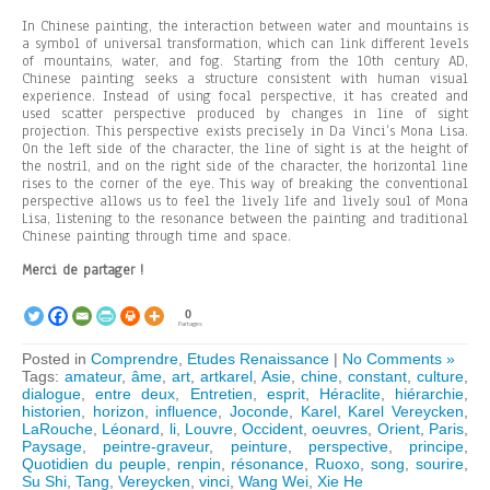
In Chinese painting, the interaction between water and mountains is
a symbol of universal transformation, which can link different levels
of mountains, water, and fog. Starting from the 10th century AD,
Chinese painting seeks a structure consistent with human visual
experience. Instead of using focal perspective, it has created and
used scatter perspective produced by changes in line of sight
projection. This perspective exists precisely in Da Vinci’s Mona Lisa.
On the left side of the character, the line of sight is at the height of
the nostril, and on the right side of the character, the horizontal line
rises to the corner of the eye. This way of breaking the conventional
perspective allows us to feel the lively life and lively soul of Mona
Lisa, listening to the resonance between the painting and traditional
Chinese painting through time and space.
Merci de partager !
0
Partages
Posted in
Comprendre
,
Etudes Renaissance
|
No Comments »
Tags:
amateur
,
âme
,
art
,
artkarel
,
Asie
,
chine
,
constant
,
culture
,
dialogue
,
entre deux
,
Entretien
,
esprit
,
Héraclite
,
hiérarchie
,
historien
,
horizon
,
influence
,
Joconde
,
Karel
,
Karel Vereycken
,
LaRouche
,
Léonard
,
li
,
Louvre
,
Occident
,
oeuvres
,
Orient
,
Paris
,
Paysage
,
peintre-graveur
,
peinture
,
perspective
,
principe
,
Quotidien du peuple
,
renpin
,
résonance
,
Ruoxo
,
song
,
sourire
,
Su Shi
,
Tang
,
Vereycken
,
vinci
,
Wang Wei
,
Xie He