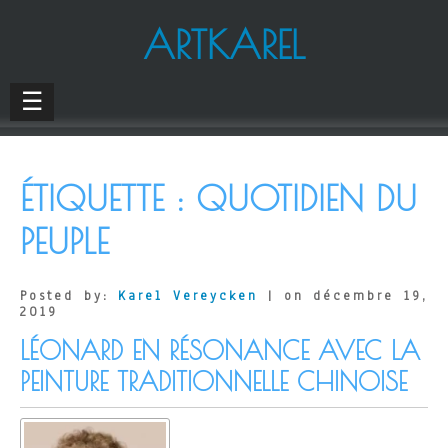
ARTKAREL
☰
ÉTIQUETTE :
QUOTIDIEN DU
PEUPLE
Posted by:
Karel Vereycken
| on décembre 19,
2019
LÉONARD EN RÉSONANCE AVEC LA
PEINTURE TRADITIONNELLE CHINOISE