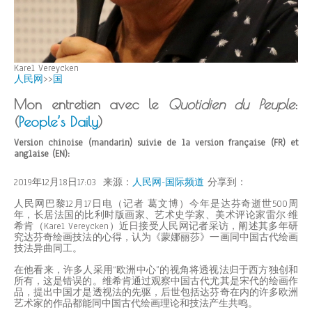
Karel Vereycken
人民网
>>
国
Mon entretien avec le
Quotidien du Peuple
:
(
People’s Daily
)
Version chinoise (mandarin) suivie de la version française (FR) et
anglaise (EN):
2019年12月18日17:03 来源：
人民网-国际频道
分享到：
人民网巴黎12月17日电（记者 葛文博）今年是达芬奇逝世500周
年，长居法国的比利时版画家、艺术史学家、美术评论家雷尔·维
希肯（Karel Vereycken）近日接受人民网记者采访，阐述其多年研
究达芬奇绘画技法的心得，认为《蒙娜丽莎》一画同中国古代绘画
技法异曲同工。
在他看来，许多人采用“欧洲中心”的视角将透视法归于西方独创和
所有，这是错误的。维希肯通过观察中国古代尤其是宋代的绘画作
品，提出中国才是透视法的先驱，后世包括达芬奇在内的许多欧洲
艺术家的作品都能同中国古代绘画理论和技法产生共鸣。