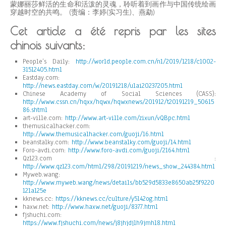
蒙娜丽莎鲜活的生命和活泼的灵魂，聆听着到画作与中国传统绘画
穿越时空的共鸣。 (责编：李婷(实习生)、燕勐)
Cet article a été repris par les sites
chinois suivants:
People’s Daily:
http://world.people.com.cn/n1/2019/1218/c1002-
31512405.html
Eastday.com:
http://news.eastday.com/w/20191218/u1ai20237205.html
Chinese Academy of Social Sciences (CASS):
http://www.cssn.cn/hqxx/hqwx/hqwxnews/201912/t20191219_50615
86.shtml
art-ville.com:
http://www.art-ville.com/zixun/vQBpc.html
themusicalhacker.com:
http://www.themusicalhacker.com/guoji/16.html
beanstalky.com:
http://www.beanstalky.com/guoji/14.html
Foro-avdi.com:
http://www.foro-avdi.com/guoji/2164.html
Qz123.com :
http://www.qz123.com/html/298/20191219/news_show_244384.html
Myweb.wang:
http://www.myweb.wang/news/details/bb529d5833e8650ab25f9220
121a125e
kknews.cc:
https://kknews.cc/culture/y5l42og.html
haxw.net:
http://www.haxw.net/guoji/8377.html
fjshuchi.com:
https://www.fjshuchi.com/news/j8jhjdjlh9jmhl8.html