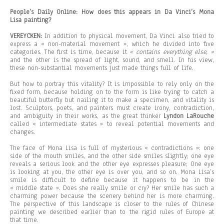
People’s Daily Online: How does this appears in Da Vinci’s Mona
Lisa painting?
VEREYCKEN:
In addition to physical movement, Da Vinci also tried to
express a « non-material movement », which he divided into five
categories. The first is time, because it
« contains everything else, »
and the other is the spread of light, sound, and smell. In his view,
these non-substantial movements just made things full of life.
But how to portray this vitality? It is impossible to rely only on the
fixed form, because holding on to the form is like trying to catch a
beautiful butterfly but nailing it to make a specimen, and vitality is
lost. Sculptors, poets, and painters must create irony, contradiction,
and ambiguity in their works, as the great thinker
Lyndon LaRouche
called « intermediate states » to reveal potential movements and
changes.
The face of Mona Lisa is full of mysterious « contradictions »: one
side of the mouth smiles, and the other side smiles slightly; one eye
reveals a serious look and the other eye expresses pleasure; One eye
is looking at you, the other eye is over you, and so on. Mona Lisa’s
smile is difficult to define because it happens to be in the
« middle state ». Does she really smile or cry? Her smile has such a
charming power because the scenery behind her is more charming.
The perspective of this landscape is closer to the rules of Chinese
painting we described earlier than to the rigid rules of Europe at
that time.