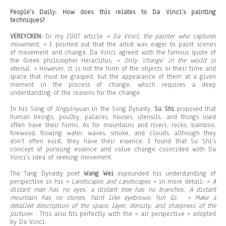
People’s Daily:
How does this relates to Da Vinci’s painting
techniques?
VEREYCKEN:
In my 2007 article
« Da Vinci, the painter who captures
movement, »
I pointed out that the artist was eager to paint scenes
of movement and change. Da Vinci agreed with the famous quote of
the Greek philosopher Heraclitus,
« Only ‘change’ in the world is
eternal. »
However, it is not the form of the objects or their time and
space that must be grasped, but the appearance of them at a given
moment in the process of change, which requires a deep
understanding of the reasons for the change.
In his Song of
Jingyinyuan
in the Song Dynasty,
Su Shi
proposed that
human beings, poultry, palaces, houses, utensils, and things used
often have their forms. As for mountains and rivers, rocks, bamboo,
firewood, flowing water, waves, smoke, and clouds, although they
don’t often exist, they have their essence. I found that Su Shi’s
concept of pursuing essence and value change coincided with Da
Vinci’s idea of ​​seeking movement.
The Tang Dynasty poet
Wang Wei
expounded his understanding of
perspective in his
« Landscapes and Landscapes »
in more detail:
« A
distant man has no eyes, a distant tree has no branches. A distant
mountain has no stones, faint like eyebrows; Yun Qi. » Make a
detailed description of the space, layer, density, and sharpness of the
picture
« . This also fits perfectly with the « air perspective » adopted
by Da Vinci.