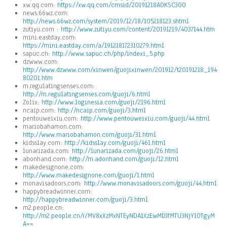
xw.qq.com:
https://xw.qq.com/cmsid/20191218A0KSC300
news.66wz.com:
http://news.66wz.com/system/2019/12/18/105218123.shtml
zutiyu.com :
http://www.zutiyu.com/content/20191219/4037144.htm
mini.eastday.com:
https://mini.eastday.com/a/191218172310279.html
sapuc.ch:
http://www.sapuc.ch/php/indexi_5.php
dzwww.com:
http://www.dzwww.com/xinwen/guojixinwen/201912/t20191218_194
80201.htm
m.regulatingsenses.com:
http://m.regulatingsenses.com/guoji/6.html
Zolix:
http://www.loginesia.com/guoji/2196.html
ncaip.com:
http://ncaip.com/guoji/3.html
pentouweixiu.com:
http://www.pentouweixiu.com/guoji/44.html
mariobahamon.com:
http://www.mariobahamon.com/guoji/31.html
kidsslay.com:
http://kidsslay.com/guoji/461.html
lunarizada.com:
http://lunarizada.com/guoji/26.html
abonhand.com:
http://m.adonhand.com/guoji/12.html
makedesignone.com:
http://www.makedesignone.com/guoji/1.html
monavisadoors.com:
http://www.monavisadoors.com/guoji/44.html
happybreadwinner.com:
http://happybreadwinner.com/guoji/3.html
m2.people.cn:
http://m2.people.cn/r/MV8xXzMxNTEyNDA1XzEwMDJfMTU3NjY1OTgyM
A==