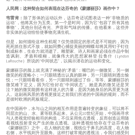
人民网：这种契合如何表现在达芬奇的《蒙娜丽莎》画作中？
韦雷肯：
除了形体的运动以外，达芬奇还试图表达一种“非物质的
运动”，他将其分为五类。第一个是时间，因为它“包容了所有其他
事物”，其他分别还有光、声音和气味的传播。在他看来，这些并
非实体的运动恰恰使事物充满生机。
但是，如何描绘这种生机呢？仅凭借固定的形式是不可能的，因为
死死抓住形式不放，就如同费心捕捉美丽的蝴蝶却将其用钉子钉住
制成标本，生命力就消逝了。雕塑家、诗人和画家必须在作品中制
造讽刺、矛盾和模糊，就像伟大的思想家林登·拉鲁什（Lyndon
LaRouche）所说的“中间状态”，以揭示潜在的运动和变化。
蒙娜丽莎的脸上就充满了神秘的“矛盾”：嘴巴的一侧微笑，另一侧
微笑的程度略小；一只眼睛透出认真的眼神，另一只眼睛则透出愉
悦；一只眼睛看着你，另一只眼睛则越过了你，等等。蒙娜丽莎的
微笑难下定义，因为它恰好在“中间状态”。她是真的微笑还是哭
泣？她的微笑能拥有这样迷人的力量，是因为她身后的风景更为迷
人。这副画风景的透视更接近之前我们所述的中国画的规则，而不
是彼时欧洲的死板规定。
在中国画中，水与山之间的相互作用是普遍转变的象征，可以将不
同层次的山、水、雾等联系起来。从公元10世纪开始，中国画寻求
与人类视觉经验相符的构造，不仅采用焦点透视，反而创造运用随
着视线投射变化产生的散点透视。这种透视恰恰存在于达芬奇的
《蒙娜丽莎》之中，在人物的左侧，视线位于鼻孔的高度，在人物
右侧，水平线则升至眼角。这样打破常规的透视法，令我们感受到