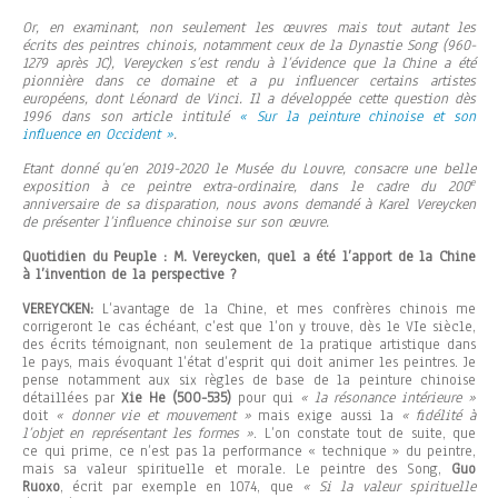
Or, en examinant, non seulement les œuvres mais tout autant les
écrits des peintres chinois, notamment ceux de la Dynastie Song (960-
1279 après JC), Vereycken s’est rendu à l’évidence que la Chine a été
pionnière dans ce domaine et a pu influencer certains artistes
européens, dont Léonard de Vinci. Il a développée cette question dès
1996 dans son article intitulé
« Sur la peinture chinoise et son
influence en Occident »
.
Etant donné qu’en 2019-2020 le Musée du Louvre, consacre une belle
e
exposition à ce peintre extra-ordinaire, dans le cadre du 200
anniversaire de sa disparation, nous avons demandé à Karel Vereycken
de présenter l’influence chinoise sur son œuvre.
Quotidien du Peuple : M. Vereycken, quel a été l’apport de la Chine
à l’invention de la perspective ?
VEREYCKEN:
L’avantage de la Chine, et mes confrères chinois me
corrigeront le cas échéant, c’est que l’on y trouve, dès le VIe siècle,
des écrits témoignant, non seulement de la pratique artistique dans
le pays, mais évoquant l’état d’esprit qui doit animer les peintres. Je
pense notamment aux six règles de base de la peinture chinoise
détaillées par
Xie He (500-535)
pour qui
« la résonance intérieure »
doit
« donner vie et mouvement »
mais exige aussi la
« fidélité à
l’objet en représentant les formes »
. L’on constate tout de suite, que
ce qui prime, ce n’est pas la performance « technique » du peintre,
mais sa valeur spirituelle et morale. Le peintre des Song,
Guo
Ruoxo
, écrit par exemple en 1074, que
« Si la valeur spirituelle