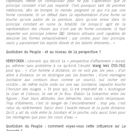
cependant, même un connaisseur peut ne pas s’apercevoir que le
principe constant n’est pas respecté. C’est pourquoi tant de peintres
médiocres, afin de tromper le monde, peignent ce qui n’a pas une
forme constante. Or un défaut dans la représentation d’une forme ne
touche qu’une partie de la peinture, alors qu’une erreur dans le
principe constant en ruine la totalité. Car lorsqu’il agit de la
représentation des choses qui n’ont pas de forme constante, il faut
respecter son principe interne (
li
). Certains artisans sont capables de
dessiner les formes exhaustivement ; par contre, pour leur principe,
seuls y parviennent les esprits élevés et les talents éminents… »
Quotidien du Peuple : et au niveau de la perspective ?
VEREYCKEN :
Léonard, qui décrit la
« perspective d’effacement »
aurait
pu adhérer sans problème à ce qu’écrit l’érudit
Wang Wei
(701-761)
pour qui : «
d’un homme à distance, on ne voit pas les yeux ; d’un
arbre à distance, on ne distingue pas les branches ; d’une montagne
lointaine aux contours doux comme un sourcil, nul rocher est
visible ; de même nulle onde sur une eau lointaine, laquelle touche
l’horizon des nuages. ».
Et pour qui, il est impératif de « d
istinguer
le clair et l’obscur, le net et le flou. Établir la hiérarchie entre les
figures ; fixer leurs attitudes, leur démarche, leurs saluts réciproques.
Trop d’éléments, c’est le danger de l’encombrement ; trop peu, c’est
celui du relâchement. Saisir donc l’exacte mesure et la juste distance.
Qu’il y ait du vide entre le lointain et le proche, cela aussi bien pour
les montagnes que pour les cours d’eau. »
Quotidien du Peuple : comment voyez-vous cette influence sur
La