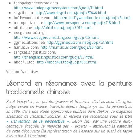
indopakgrocerystore.com:
http://www.indopakgrocerystore.com/guoji/11.html
shygit.com:
http://www.shygit.com/guoji/57646.html
bollywoodtonite.com:
http://m.bollywoodtonite.com/guoji/8.html
mesopecia.com:
http://www.mesopecia.com/guoji/418.html
ufitit.com:
http://ufitit.com/guoji/3016.html
codgerconsulting:
http://www.codgerconsulting.com/guoji/15.html
ggmsolutions.net:
http://ggmsolutions.net/guoji/13.html
h.miniu2.com:
http://m.miniu2.com/guoji/16.html
zangkailinguistics.com:
http://zhangkailinguistics.com/guoji/13.html
abcq481.top:
http://abcq481.top/guoji/655.html
Version française:
Léonard en résonance avec la peinture
traditionnelle chinoise
Karel Vereycken, un peintre-graveur et historien d’art amateur d’origine
belge vivant en France, travaille depuis longtemps sur la perspective.
En 1996, dans une étude approfondie publiée dans Ibykus, le magazine
allemand de l’Institut Schiller, il résuma ses recherches sous le titre
« L’invention de la perspective »
. Selon lui, par une lecture euro-
centrique étriquée, la majorité des « experts » attribuent la paternité
de cette découverte (la représentation de l’espace sur un plan) de façon
exclusive à l’Occident.