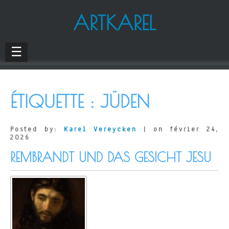
ARTKAREL
☰
ÉTIQUETTE :
JÜDEN
Posted by:
Karel Vereycken
| on février 24,
2026
REMBRANDT UND DAS GESICHT JESU