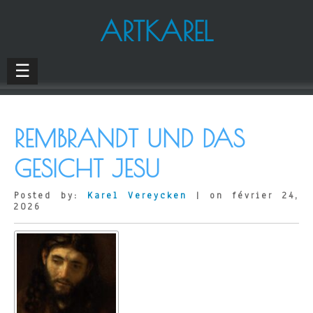
ARTKAREL
☰
REMBRANDT UND DAS
GESICHT JESU
Posted by:
Karel Vereycken
| on février 24,
2026