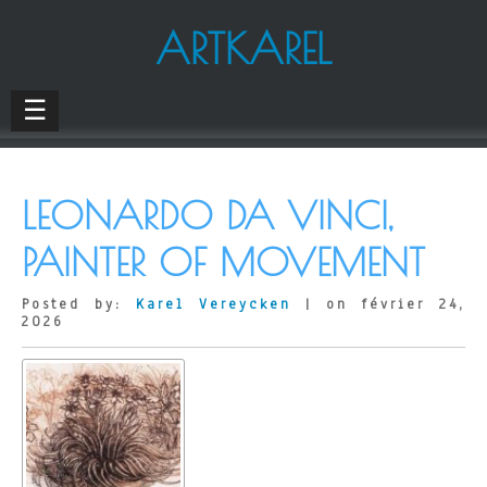
ARTKAREL
☰
LEONARDO DA VINCI,
PAINTER OF MOVEMENT
Posted by:
Karel Vereycken
| on février 24,
2026