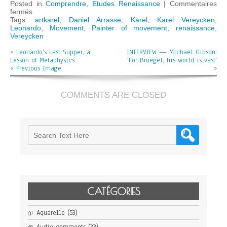
Posted in
Comprendre
,
Etudes Renaissance
|
Commentaires
sur
fermés
Leonardo
Tags:
artkarel
,
Daniel Arrasse
,
Karel
,
Karel Vereycken
,
da
Leonardo
,
Movement
,
Painter of movement
,
renaissance
,
Vinci,
Vereycken
painter
«
Leonardo’s Last Supper, a
of
INTERVIEW — Michael Gibson:
Lesson of Metaphysics
movement
‘For Bruegel, his world is vast’
« Previous Image
»
COMMENTS ARE CLOSED
CATÉGORIES
Aquarelle
(53)