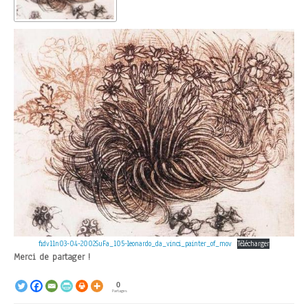
fidv11n03-04-2002SuFa_105-leonardo_da_vinci_painter_of_mov
Télécharger
Merci de partager !
0
Partages