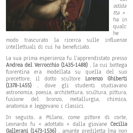
odida
tta »
ha in
qualc
he
modo trascurato la ricerca sulle influenze
intellettuali di cui ha beneficiato.
La sua prima esperienza fu l’apprendistato presso
Andrea del Verrocchio (1435-1488)
, la cui bottega
fiorentina era modellata su quella del suo
precettore, il dotto scultore
Lorenzo Ghiberti
(1378-1455)
, dove gli studenti studiavano
astronomia, poesia, architettura, scultura, pittura,
fusione del bronzo, metallurgia, chimica,
anatomia e leggevano i classici.
In seguito, a Milano, come pittore di corte,
Leonardo fu « adottato » dalla giovane
Cecilia
Gallerani (1473-1536)
, amante prediletta (ma non