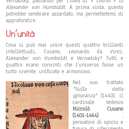
Vernadsky,
passando per l’idea di
« cosmo » di
Alexander von Humboldt.
A prima vista, questo
potrebbe sembrare azzardato, ma permettetemi di
approfondire.
Un’unità
Cosa si può mai unire questi quattro brillanti
intellettuali, Cusano, Leonardo da Vinci,
Alexander von Humboldt e Vernadsky? Tutti e
quattro erano convinti che l’universo fosse un
tutto vivente, unificato e armonioso.
Nel suo trattato
*Sulla dotta
ignoranza*
(1440), il
cardinale tedesco
Niccolò Cusano
(1401-1464)
,
pensatore di spicco e
figura di riferimento