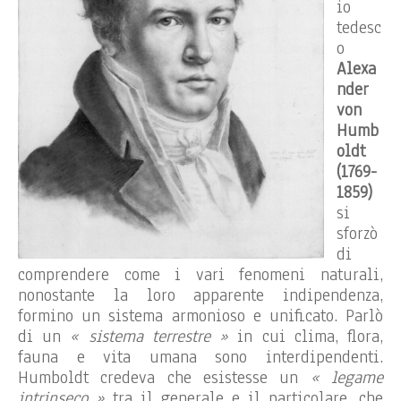
io
tedesc
o
Alexa
nder
von
Humb
oldt
(1769-
1859)
si
sforzò
di
comprendere come i vari fenomeni naturali,
nonostante la loro apparente indipendenza,
formino un sistema armonioso e unificato. Parlò
di un
« sistema terrestre »
in cui clima, flora,
fauna e vita umana sono interdipendenti.
Humboldt credeva che esistesse un
« legame
intrinseco »
tra il generale e il particolare, che