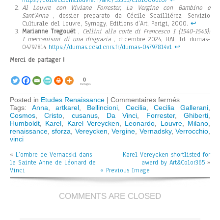
Al Louvre con Viviane Forrester, La Vergine con Bambino e
Sant’Anna
, dossier preparato da Cécile Scailliérez, Servizio
Culturale del Louvre, Symogy, Editions d’Art, Parigi, 2000.
↩︎
Marianne Tregouët
,
Cellini alla corte di Francesco I (1540-1545):
I meccanismi di una disgrazia
, dicembre 2024, HAL Id: dumas-
04797814
https://dumas.ccsd.cnrs.fr/dumas-04797814v1
↩︎
Merci de partager !
0
Partages
sur
Posted in
Etudes Renaissance
|
Commentaires fermés
L’ombra
Tags:
Anna
,
artkarel
,
Bellincioni
,
Cecilia
,
Cecilia Gallerani
,
di
Cosmos
,
Cristo
,
cusanus
,
Da Vinci
,
Forrester
,
Ghiberti
,
Vernadsky
Humboldt
,
Karel
,
Karel Vereycken
,
Leonardo
,
Louvre
,
Milano
,
nella
renaissance
,
sforza
,
Vereycken
,
Vergine
,
Vernadsky
,
Verrocchio
,
Sant’Anna
vinci
di
«
L’ombre de Vernadski dans
Karel Vereycken shortlisted for
Leonardo
la Sainte Anne de Léonard de
award by Art&Color365
da
»
Vinci
« Previous Image
Vinci
COMMENTS ARE CLOSED