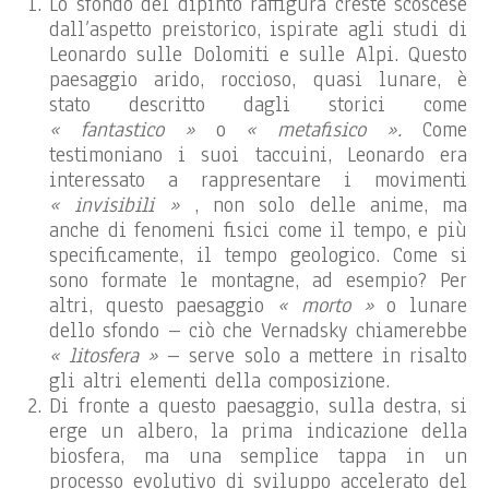
Lo sfondo del dipinto raffigura creste scoscese
dall’aspetto preistorico, ispirate agli studi di
Leonardo sulle Dolomiti e sulle Alpi. Questo
paesaggio arido, roccioso, quasi lunare, è
stato descritto dagli storici come
« fantastico »
o
« metafisico ».
Come
testimoniano i suoi taccuini, Leonardo era
interessato a rappresentare i movimenti
« invisibili »
, non solo delle anime, ma
anche di fenomeni fisici come il tempo, e più
specificamente, il tempo geologico. Come si
sono formate le montagne, ad esempio? Per
altri, questo paesaggio
« morto »
o lunare
dello sfondo – ciò che Vernadsky chiamerebbe
« litosfera »
– serve solo a mettere in risalto
gli altri elementi della composizione.
Di fronte a questo paesaggio, sulla destra, si
erge un albero, la prima indicazione della
biosfera, ma una semplice tappa in un
processo evolutivo di sviluppo accelerato del