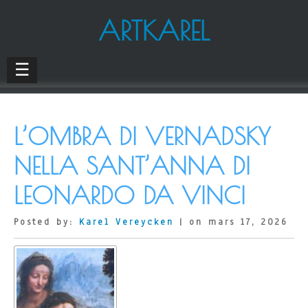
ARTKAREL
☰
L’OMBRA DI VERNADSKY
NELLA SANT’ANNA DI
LEONARDO DA VINCI
Posted by:
Karel Vereycken
| on mars 17, 2026