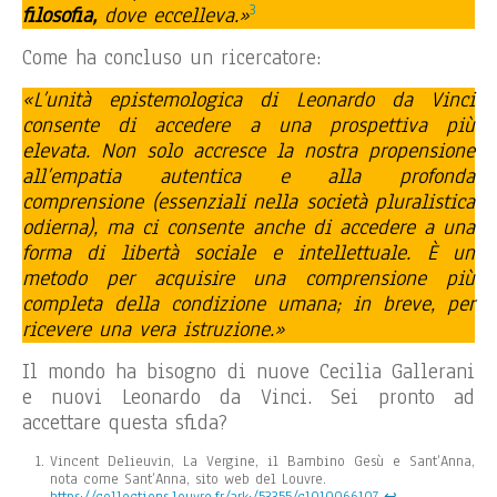
3
filosofia,
dove eccelleva.»
Come ha concluso un ricercatore:
«L’unità epistemologica di Leonardo da Vinci
consente di accedere a una prospettiva più
elevata. Non solo accresce la nostra propensione
all’empatia autentica e alla profonda
comprensione (essenziali nella società pluralistica
odierna), ma ci consente anche di accedere a una
forma di libertà sociale e intellettuale. È un
metodo per acquisire una comprensione più
completa della condizione umana; in breve, per
ricevere una vera istruzione.»
Il mondo ha bisogno di nuove Cecilia Gallerani
e nuovi Leonardo da Vinci. Sei pronto ad
accettare questa sfida?
Vincent Delieuvin, La Vergine, il Bambino Gesù e Sant’Anna,
nota come Sant’Anna, sito web del Louvre.
https://collections.louvre.fr/ark:/53355/cl010066107
↩︎