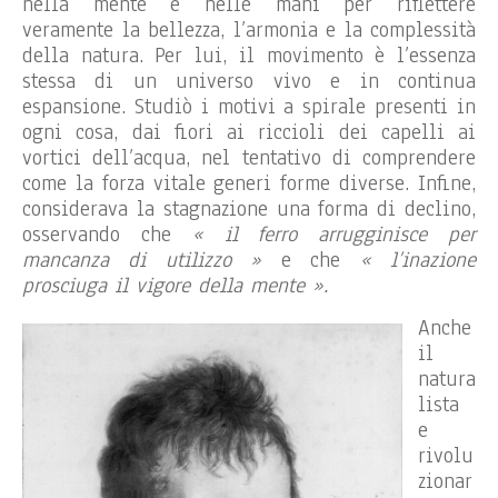
nella mente e nelle mani per riflettere
veramente la bellezza, l’armonia e la complessità
della natura. Per lui, il movimento è l’essenza
stessa di un universo vivo e in continua
espansione. Studiò i motivi a spirale presenti in
ogni cosa, dai fiori ai riccioli dei capelli ai
vortici dell’acqua, nel tentativo di comprendere
come la forza vitale generi forme diverse. Infine,
considerava la stagnazione una forma di declino,
osservando che
« il ferro arrugginisce per
mancanza di utilizzo »
e che
« l’inazione
prosciuga il vigore della mente ».
Anche
il
natura
lista
e
rivolu
zionar