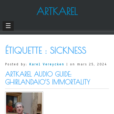
ARTKAREL
☰
ÉTIQUETTE :
SICKNESS
Posted by:
Karel Vereycken
| on mars 25, 2024
ARTKAREL AUDIO GUIDE:
GHIRLANDAIO’S IMMORTALITY