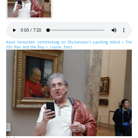
Karel Vereycken commenting on Ghirlandaio’s painting titled « The
Old Man and the Boy », Louvre, Paris.