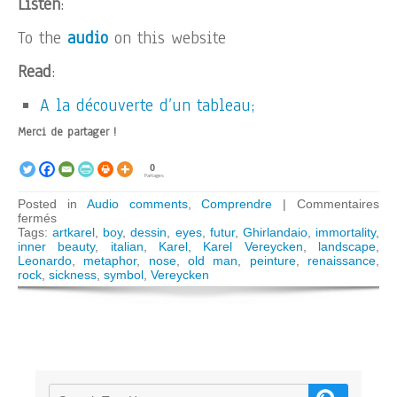
Listen
:
To the
audio
on this website
Read
:
A la découverte d’un tableau;
Merci de partager !
0
Partages
Posted in
Audio comments
,
Comprendre
|
Commentaires
sur
fermés
ARTKAREL
Tags:
artkarel
,
boy
,
dessin
,
eyes
,
futur
,
Ghirlandaio
,
immortality
,
AUDIO
inner beauty
,
italian
,
Karel
,
Karel Vereycken
,
landscape
,
GUIDE:
Leonardo
,
metaphor
,
nose
,
old man
,
peinture
,
renaissance
,
Ghirlandaio’s
rock
,
sickness
,
symbol
,
Vereycken
immortality