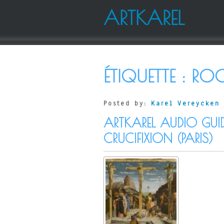
ARTKAREL
ÉTIQUETTE :
RO
Posted by:
Karel Vereycken
ARTKAREL AUDIO GUI
CRUCIFIXION (PARIS)