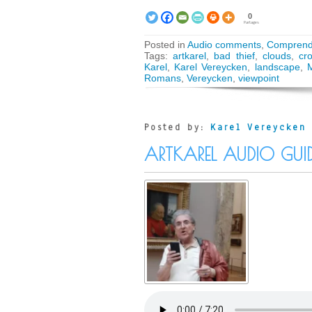
0
Partages
Posted in
Audio comments
,
Comprend
Tags:
artkarel
,
bad thief
,
clouds
,
cr
Karel
,
Karel Vereycken
,
landscape
,
Romans
,
Vereycken
,
viewpoint
Posted by:
Karel Vereycken
ARTKAREL AUDIO GUI