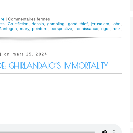
sur
re
|
Commentaires fermés
ARTKAREL
oss
,
Crucifiction
,
dessin
,
gambling
,
good thief
,
jerusalem
,
john
,
AUDIO
Mantegna
,
mary
,
peinture
,
perspective
,
renaissance
,
rigor
,
rock
,
GUIDE:
The
rigor
of
Mantegna’s
| on mars 25, 2024
crucifixion
(Paris)
DE: GHIRLANDAIO’S IMMORTALITY