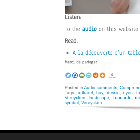
Listen
:
To the
audio
on this website
Read
:
A la découverte d’un tabl
Merci de partager !
0
Partages
Posted in
Audio comments
,
Comprend
Tags:
artkarel
,
boy
,
dessin
,
eyes
,
fu
Vereycken
,
landscape
,
Leonardo
,
me
symbol
,
Vereycken