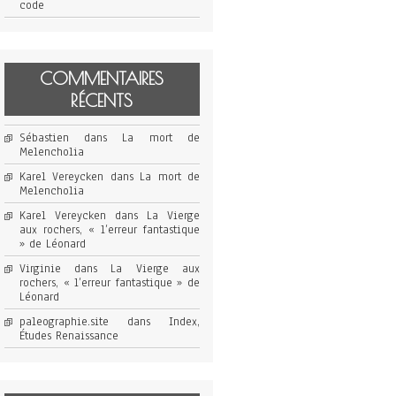
code
COMMENTAIRES
RÉCENTS
Sébastien
dans
La mort de
Melencholia
Karel Vereycken
dans
La mort de
Melencholia
Karel Vereycken
dans
La Vierge
aux rochers, « l’erreur fantastique
» de Léonard
Virginie
dans
La Vierge aux
rochers, « l’erreur fantastique » de
Léonard
paleographie.site
dans
Index,
Études Renaissance