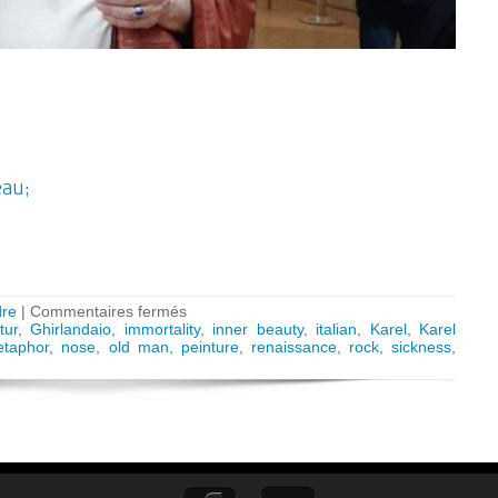
eau;
sur
re
|
Commentaires fermés
ARTKAREL
tur
,
Ghirlandaio
,
immortality
,
inner beauty
,
italian
,
Karel
,
Karel
AUDIO
taphor
,
nose
,
old man
,
peinture
,
renaissance
,
rock
,
sickness
,
GUIDE:
Ghirlandaio’s
immortality