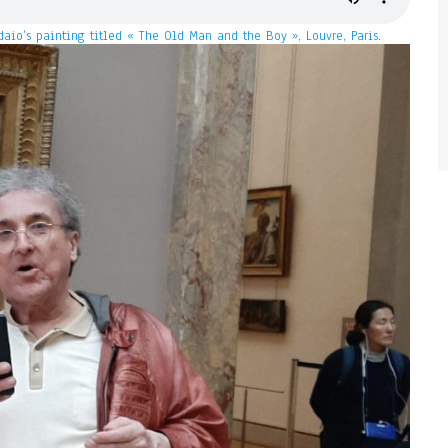
io’s painting titled « The Old Man and the Boy », Louvre, Paris.