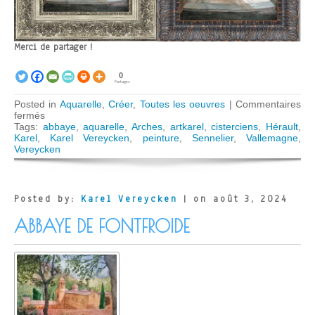
Merci de partager !
0
Partages
Posted in
Aquarelle
,
Créer
,
Toutes les oeuvres
|
Commentaires
sur
fermés
Abbaye
Tags:
abbaye
,
aquarelle
,
Arches
,
artkarel
,
cisterciens
,
Hérault
,
de
Karel
,
Karel Vereycken
,
peinture
,
Sennelier
,
Vallemagne
,
Vallemagne
Vereycken
Posted by:
Karel Vereycken
| on août 3, 2024
ABBAYE DE FONTFROIDE