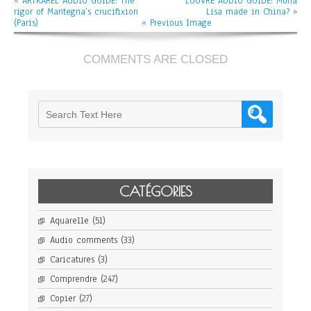
«
ARTKAREL AUDIO GUIDE: The
LOUVRE AUDIO GUIDE: Mona
note
rigor of Mantegna’s crucifixion
Lisa made in China?
before
»
(Paris)
« Previous Image
starting
your
visit
at
COMMENTS ARE CLOSED
the
Louvre
CATÉGORIES
Aquarelle
(51)
Audio comments
(33)
Caricatures
(3)
Comprendre
(247)
Copier
(27)