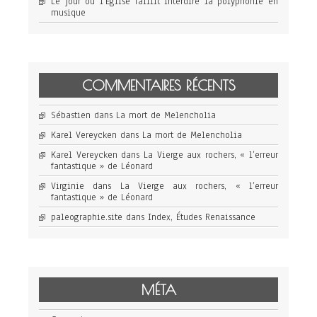
Le jour où l’Église faillit interdire la polyphonie en
musique
COMMENTAIRES RÉCENTS
Sébastien
dans
La mort de Melencholia
Karel Vereycken
dans
La mort de Melencholia
Karel Vereycken
dans
La Vierge aux rochers, « l’erreur
fantastique » de Léonard
Virginie
dans
La Vierge aux rochers, « l’erreur
fantastique » de Léonard
paleographie.site
dans
Index, Études Renaissance
MÉTA