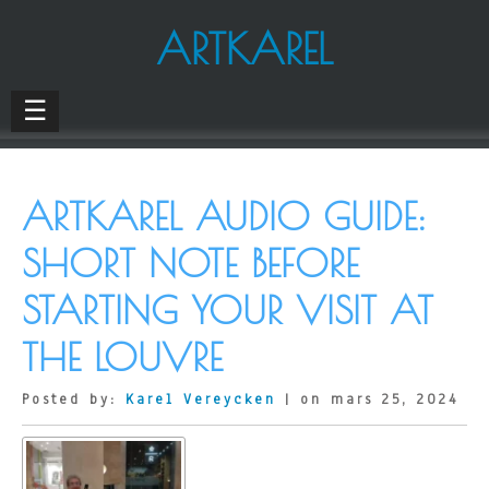
ARTKAREL
☰
ARTKAREL AUDIO GUIDE:
SHORT NOTE BEFORE
STARTING YOUR VISIT AT
THE LOUVRE
Posted by:
Karel Vereycken
| on mars 25, 2024