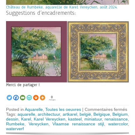
Château de Rumbeke, aquarelle de Karel Vereycken, août 2024.
Suggestions d’encadrements:
Merci de partager !
0
Partages
sur
Posted in
Aquarelle
,
Toutes les oeuvres
|
Commentaires fermés
Kast
Tags:
aquarelle
,
architectuur
,
artkarel
,
belgië
,
Belgique
,
Belgium
,
van
dessin
,
Karel
,
Karel Vereycken
,
kasteel
,
miniatuur
,
renaissance
,
Rum
Rumbeke
,
Vereycken
,
Vlaamse renaissance stijl
,
watercolor
,
waterverf