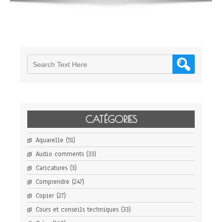
Eyck,
Rolin
and
the
Peace
of
Arras
(Paris)
CATÉGORIES
Aquarelle
(51)
Audio comments
(33)
Caricatures
(3)
Comprendre
(247)
Copier
(27)
Cours et conseils techniques
(33)