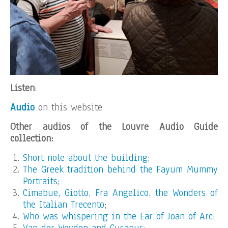
Listen
:
Audio
on this website
Other audios of the Louvre Audio Guide
collection:
Short note about the building
;
The Greek tradition behind the Fayum Mummy
Portraits
;
Cimabue, Giotto, Fra Angelico, the Wonders of
the Italian Trecento
;
Who was whispering in the Ear of Joan of Arc
;