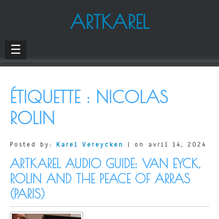
ARTKAREL
☰
ÉTIQUETTE :
NICOLAS
ROLIN
Posted by:
Karel Vereycken
| on avril 14, 2024
ARTKAREL AUDIO GUIDE: VAN EYCK,
ROLIN AND THE PEACE OF ARRAS
(PARIS)