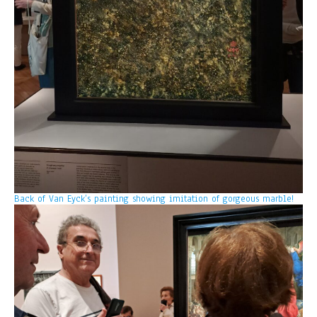
Back of Van Eyck’s painting showing imitation of gorgeous marble!