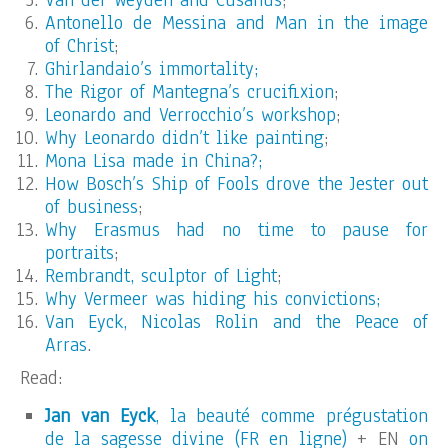
Van der Weyden and Cusanus
;
Antonello de Messina and Man in the image
of Christ
;
Ghirlandaio’s immortality;
The Rigor of Mantegna’s crucifixion
;
Leonardo and Verrocchio’s workshop
;
Why Leonardo didn’t like painting
;
Mona Lisa made in China?;
How Bosch’s Ship of Fools drove the Jester out
of business
;
Why Erasmus had no time to pause for
portraits
;
Rembrandt, sculptor of Light
;
Why Vermeer was hiding his convictions;
Van Eyck, Nicolas Rolin and the Peace of
Arras
.
Read:
Jan van Eyck
, la beauté comme prégustation
de la sagesse divine (FR en ligne)
+ EN
on