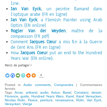
line.
Jan Van Eyck,
un peintre flamand dans
l’optique arabe (FR en ligne)
Jan Van Eyck
, a Flemish Painter using Arab
Optics (EN online)
Rogier Van der Weyden
, maître de la
compassion (FR pdf)
Comment
Jacques Cœur
a mis fin à la Guerre
de Cent Ans (FR en ligne)
How
Jacques Coeur
put an end to the Hundred
Years War (EN online);
Merci de partager !
0
Partages
Posted in
Audio comments
,
Comprendre
|
Commentaires
sur
fermés
ARTKAREL
Tags:
Arras
,
artkarel
,
audio
,
Autun
,
Basel
,
Constanz
,
dessin
,
AUDIO
Florence
,
guide
,
Hundred Years Wars
,
Karel
,
Karel Vereycken
,
GUIDE:
Nicolas Rolin
,
Peace
,
peinture
,
renaissance
,
Rolin
,
Van Eyck
,
Van
Vereycken
,
Vierge