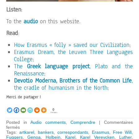
Listen
:
To the
audio
on this website.
Read
:
How Erasmus « folly » saved our Civilization
;
Erasmus Dream, the Leuven Three Languages
College;
The
Greek language project
, Plato and the
Renaissance
;
Devotio Moderna, Brothers of the Common Life
,
the cradle of humanism in the North
;
Merci de partager !
0
Partages
Posted in
Audio comments
,
Comprendre
|
Commentaires
sur
fermés
ARTKAREL
Tags:
artkarel
,
bankers
,
correspondants
,
Erasmus
,
Free Will
,
AUDIO
Fuggers
,
Genoa
,
Holbein
,
Karel
,
Karel Vereycken
,
Luther
,