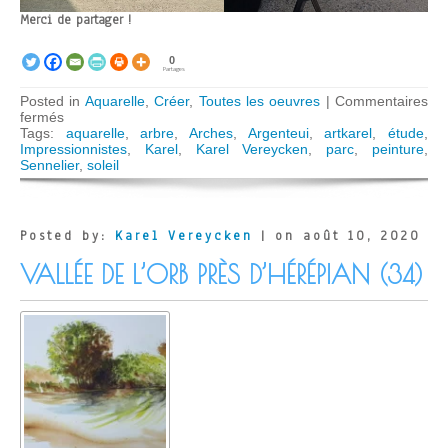
Merci de partager !
0
Partages
Posted in
Aquarelle
,
Créer
,
Toutes les oeuvres
|
Commentaires
sur
fermés
Argenteuil,
Tags:
aquarelle
,
arbre
,
Arches
,
Argenteui
,
artkarel
,
étude
,
le
Impressionnistes
,
Karel
,
Karel Vereycken
,
parc
,
peinture
,
parc
Sennelier
,
soleil
des
Impressionistes
Posted by:
Karel Vereycken
| on août 10, 2020
VALLÉE DE L’ORB PRÈS D’HÉRÉPIAN (34)