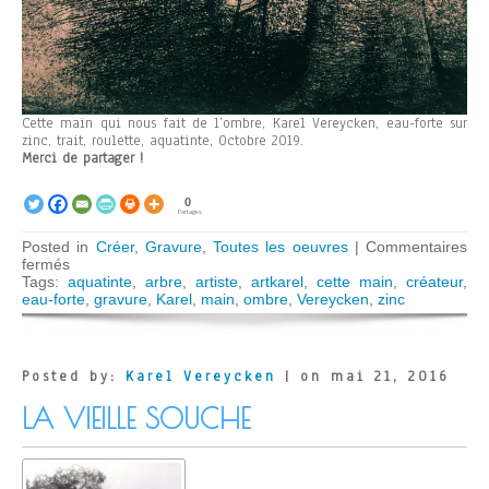
Cette main qui nous fait de l’ombre, Karel Vereycken, eau-forte sur
zinc, trait, roulette, aquatinte, Octobre 2019.
Merci de partager !
0
Partages
Posted in
Créer
,
Gravure
,
Toutes les oeuvres
|
Commentaires
sur
fermés
Cette
Tags:
aquatinte
,
arbre
,
artiste
,
artkarel
,
cette main
,
créateur
,
main
eau-forte
,
gravure
,
Karel
,
main
,
ombre
,
Vereycken
,
zinc
mystérieuse
qui
nous
fait
Posted by:
Karel Vereycken
| on mai 21, 2016
de
l’ombre
LA VIEILLE SOUCHE