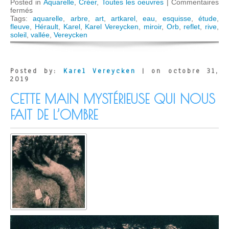
Posted in
Aquarelle
,
Créer
,
Toutes les oeuvres
|
Commentaires
sur
fermés
Vallée
Tags:
aquarelle
,
arbre
,
art
,
artkarel
,
eau
,
esquisse
,
étude
,
de
fleuve
,
Hérault
,
Karel
,
Karel Vereycken
,
miroir
,
Orb
,
reflet
,
rive
,
l’Orb
soleil
,
vallée
,
Vereycken
près
d’Hérépian
(34)
Posted by:
Karel Vereycken
| on octobre 31,
2019
CETTE MAIN MYSTÉRIEUSE QUI NOUS
FAIT DE L’OMBRE