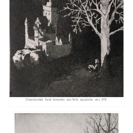
Droomkasteel, Karel Vereycken, eau-forte, aquatinte, vers 1978.