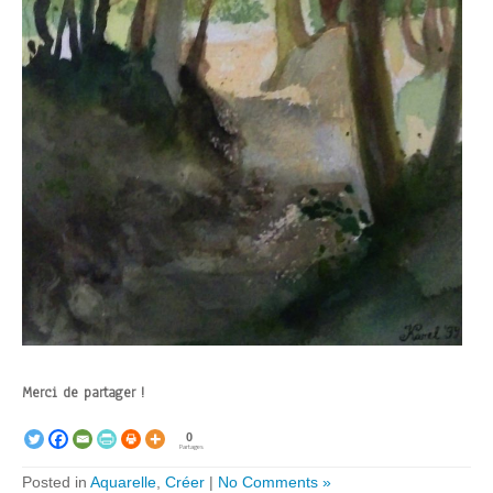
Merci de partager !
0
Partages
Posted in
Aquarelle
,
Créer
|
No Comments »