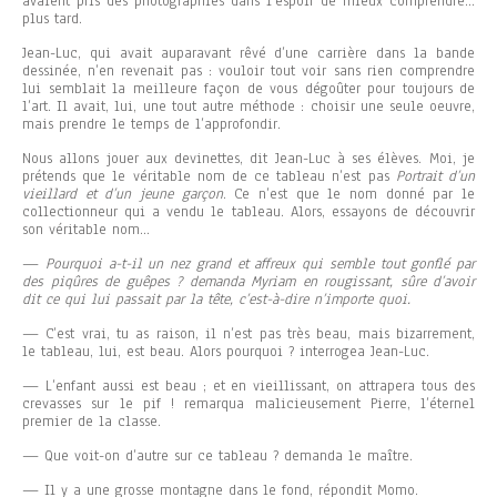
avaient pris des photographies dans l’espoir de mieux comprendre…
plus tard.
Jean-Luc, qui avait auparavant rêvé d’une carrière dans la bande
dessinée, n’en revenait pas : vouloir tout voir sans rien comprendre
lui semblait la meilleure façon de vous dégoûter pour toujours de
l’art. Il avait, lui, une tout autre méthode : choisir une seule oeuvre,
mais prendre le temps de l’approfondir.
Nous allons jouer aux devinettes, dit Jean-Luc à ses élèves. Moi, je
prétends que le véritable nom de ce tableau n’est pas
Portrait d’un
vieillard et d’un jeune garçon
. Ce n’est que le nom donné par le
collectionneur qui a vendu le tableau. Alors, essayons de découvrir
son véritable nom…
—
Pourquoi a-t-il un nez grand et affreux qui semble tout gonflé par
des piqûres de guêpes ? demanda Myriam en rougissant, sûre d’avoir
dit ce qui lui passait par la tête, c’est-à-dire n’importe quoi.
— C’est vrai, tu as raison, il n’est pas très beau, mais bizarrement,
le tableau, lui, est beau. Alors pourquoi ? interrogea Jean-Luc.
— L’enfant aussi est beau ; et en vieillissant, on attrapera tous des
crevasses sur le pif ! remarqua malicieusement Pierre, l’éternel
premier de la classe.
— Que voit-on d’autre sur ce tableau ? demanda le maître.
— Il y a une grosse montagne dans le fond, répondit Momo.