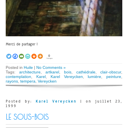
Merci de partager !
0
Partages
Posted in
Huile
|
No Comments »
Tags:
architecture
,
artkarel
,
bois
,
cathédrale
,
clair-obscur
,
contemplation
,
Karel
,
Karel Vereycken
,
lumière
,
peinture
,
rayons
,
tempera
,
Vereycken
Posted by:
Karel Vereycken
| on juillet 23,
1999
LE SOUS-BOIS