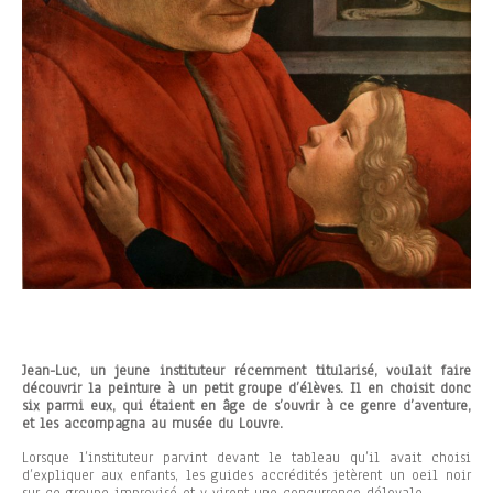
Jean-Luc, un jeune instituteur récemment titularisé, voulait faire
découvrir la peinture à un petit groupe d’élèves. Il en choisit donc
six parmi eux, qui étaient en âge de s’ouvrir à ce genre d’aventure,
et les accompagna au musée du Louvre.
Lorsque l’instituteur parvint devant le tableau qu’il avait choisi
d’expliquer aux enfants, les guides accrédités jetèrent un oeil noir
sur ce groupe improvisé et y virent une concurrence déloyale.