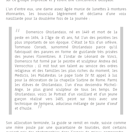
L’un d’entre eux, une dame assez âgée munie de lunettes à montures
étonnantes, les bouscula légèrement et déclama d’une voix
nasillarde pour la douzième fois de la journée :
Domenico Ghirlandaio, né en 1449 et mort de la
peste en 1494, à l’âge de 45 ans, fut l’un des peintres les
plus importants de son époque. C’était le fils d’un orfèvre,
Tommaso Corradi, surnommé Ghirlandaio parce qu’il
fabriquait des parures en forme de guirlande très prisées
des jeunes Florentines. A l’instar de Léonard de Vinci,
Domenico fut formé par le peintre et sculpteur Andrea del
Verrocchio ; il mit tout son talent au service des ordres
religieux et des familles les plus riches du moment, les
Medicis, les Malatestas. Le pape Sixte IV fit appel à lui
pour la décoration de la chapelle Sixtine de Rome. Parmi
les élèves de Ghirlandaio, l’un d’eux deviendra Michel-
Ange, le plus grand sculpteur de tous les temps. De
Ghirlandaio, voici le
Portrait d’un vieillard
et d’un jeune
garçon réalisé vers 1485, peint sur bois avec une
technique de tempera, astucieux mélange de jaune d’oeuf
et d’huile.
Son allocution terminée, la guide se remit en route, suivie comme
une mère poule par une quarantaine de touristes, dont certains