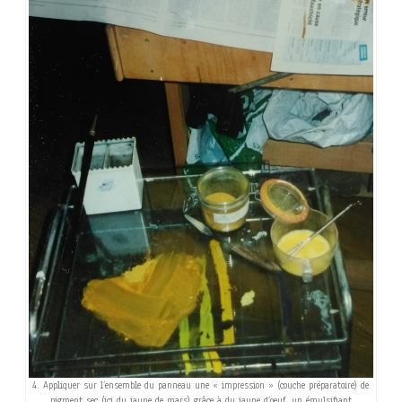
4. Appliquer sur l’ensemble du panneau une « impression » (couche préparatoire) de
pigment sec (ici du jaune de mars) grâce à du jaune d’oeuf, un émulsifiant