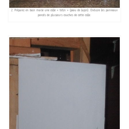
2. Préparez en bain marie une colle « totin » (peau de lapin). Enduire les panneaux
poncés de plusieurs couches de cette colle.