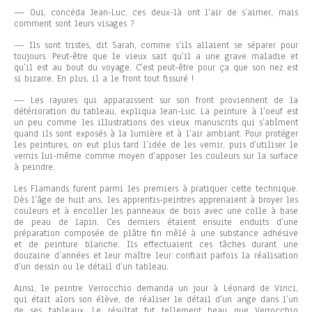
— Oui, concéda Jean-Luc, ces deux-là ont l’air de s’aimer, mais
comment sont leurs visages ?
— Ils sont tristes, dit Sarah, comme s’ils allaient se séparer pour
toujours. Peut-être que le vieux sait qu’il a une grave maladie et
qu’il est au bout du voyage. C’est peut-être pour ça que son nez est
si bizarre. En plus, il a le front tout fissuré !
— Les rayures qui apparaissent sur son front proviennent de la
détérioration du tableau, expliqua Jean-Luc. La peinture à l’oeuf est
un peu comme les illustrations des vieux manuscrits qui s’abîment
quand ils sont exposés à la lumière et à l’air ambiant. Pour protéger
les peintures, on eut plus tard l’idée de les vernir, puis d’utiliser le
vernis lui-même comme moyen d’apposer les couleurs sur la surface
à peindre.
Les Flamands furent parmi les premiers à pratiquer cette technique.
Dès l’âge de huit ans, les apprentis-peintres apprenaient à broyer les
couleurs et à encoller les panneaux de bois avec une colle à base
de peau de lapin. Ces derniers étaient ensuite enduits d’une
préparation composée de plâtre fin mêlé à une substance adhésive
et de peinture blanche. Ils effectuaient ces tâches durant une
douzaine d’années et leur maître leur confiait parfois la réalisation
d’un dessin ou le détail d’un tableau.
Ainsi, le peintre Verrocchio demanda un jour à Léonard de Vinci,
qui était alors son élève, de réaliser le détail d’un ange dans l’un
de ses tableaux. Le résultat fut tellement beau que Verrocchio