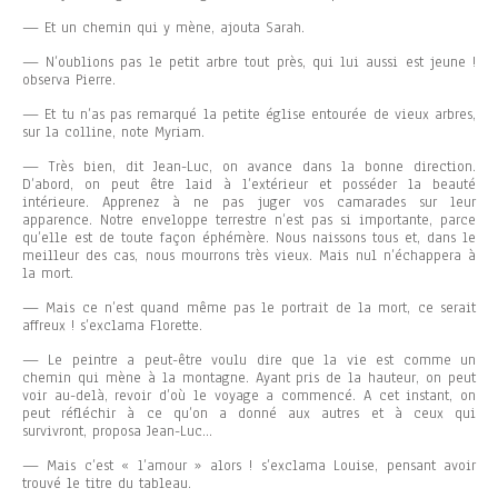
— Et un chemin qui y mène, ajouta Sarah.
— N’oublions pas le petit arbre tout près, qui lui aussi est jeune !
observa Pierre.
— Et tu n’as pas remarqué la petite église entourée de vieux arbres,
sur la colline, note Myriam.
— Très bien, dit Jean-Luc, on avance dans la bonne direction.
D’abord, on peut être laid à l’extérieur et posséder la beauté
intérieure. Apprenez à ne pas juger vos camarades sur leur
apparence. Notre enveloppe terrestre n’est pas si importante, parce
qu’elle est de toute façon éphémère. Nous naissons tous et, dans le
meilleur des cas, nous mourrons très vieux. Mais nul n’échappera à
la mort.
— Mais ce n’est quand même pas le portrait de la mort, ce serait
affreux ! s’exclama Florette.
— Le peintre a peut-être voulu dire que la vie est comme un
chemin qui mène à la montagne. Ayant pris de la hauteur, on peut
voir au-delà, revoir d’où le voyage a commencé. A cet instant, on
peut réfléchir à ce qu’on a donné aux autres et à ceux qui
survivront, proposa Jean-Luc…
— Mais c’est « l’amour » alors ! s’exclama Louise, pensant avoir
trouvé le titre du tableau.