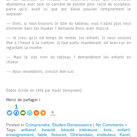
abandonna avec joie sa carrière de peintre pour celle de sculpteur,
parce qu’il avait vu que son élève pouvait certainement le
surpasser.
— Donc, si nous trouvons le titre du tableau, vous n’allez plus nous
emmener dans les musées ? demanda Boris avec malice.
— Je crois qu’il est temps de rentrer, les enfants. Si nous voulons
être à l’heure à la cantine, il faut partir maintenant, dit Jean-Luc en
regardant sa montre.
— Mais le vrai nom du tableau ? demandèrent les enfants en
choeur.
— Nous reviendrons, conclut Jean-Luc.
(fable écrite en 1994 par Karel Vereycken)
Merci de partager !
1
0
Partages
Posted in
Comprendre
,
Etudes Renaissance
|
No Comments »
Tags:
artkarel
,
beauté
,
beauté intérieure
,
bois
,
enfant
,
enseignement
,
fable
,
fissures
,
Ghirlandaio
,
instituteur
,
Karel
,