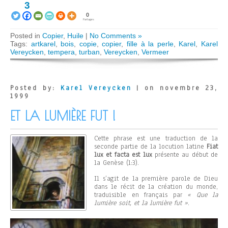
3
0
Partages
Posted in
Copier
,
Huile
|
No Comments »
Tags:
artkarel
,
bois
,
copie
,
copier
,
fille à la perle
,
Karel
,
Karel
Vereycken
,
tempera
,
turban
,
Vereycken
,
Vermeer
Posted by:
Karel Vereycken
| on novembre 23,
1999
ET LA LUMIÈRE FUT !
Cette phrase est une traduction de la
seconde partie de la locution latine
Fiat
lux et facta est lux
présente au début de
la Genèse (1:3).
Il s’agit de la première parole de Dieu
dans le récit de la création du monde,
traduisible en français par
« Que la
lumière soit, et la lumière fut »
.