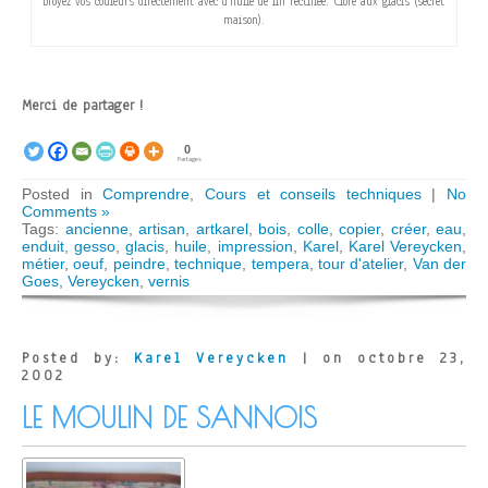
broyez vos couleurs directement avec d’huile de lin rectifiée. Clore aux glacis (secret
maison).
Merci de partager !
0
Partages
Posted in
Comprendre
,
Cours et conseils techniques
|
No
Comments »
Tags:
ancienne
,
artisan
,
artkarel
,
bois
,
colle
,
copier
,
créer
,
eau
,
enduit
,
gesso
,
glacis
,
huile
,
impression
,
Karel
,
Karel Vereycken
,
métier
,
oeuf
,
peindre
,
technique
,
tempera
,
tour d'atelier
,
Van der
Goes
,
Vereycken
,
vernis
Posted by:
Karel Vereycken
| on octobre 23,
2002
LE MOULIN DE SANNOIS