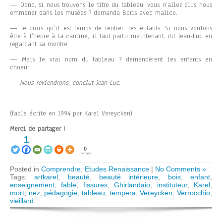
— Donc, si nous trouvons le titre du tableau, vous n’allez plus nous
emmener dans les musées ? demanda Boris avec malice.
— Je crois qu’il est temps de rentrer, les enfants. Si nous voulons
être à l’heure à la cantine, il faut partir maintenant, dit Jean-Luc en
regardant sa montre.
— Mais le vrai nom du tableau ? demandèrent les enfants en
choeur.
— Nous reviendrons, conclut Jean-Luc.
(fable écrite en 1994 par Karel Vereycken)
Merci de partager !
1
0
Partages
Posted in
Comprendre
,
Etudes Renaissance
|
No Comments »
Tags:
artkarel
,
beauté
,
beauté intérieure
,
bois
,
enfant
,
enseignement
,
fable
,
fissures
,
Ghirlandaio
,
instituteur
,
Karel
,
mort
,
nez
,
pédagogie
,
tableau
,
tempera
,
Vereycken
,
Verrocchio
,
vieillard