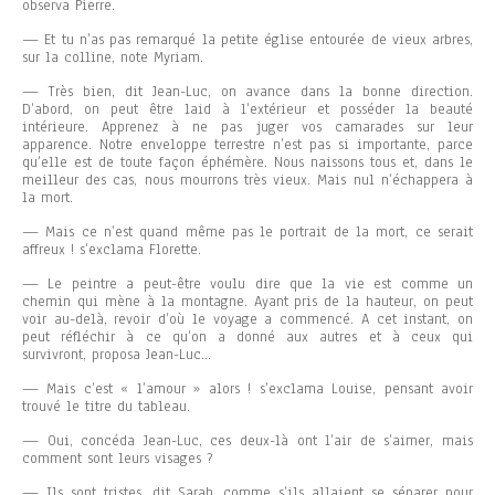
observa Pierre.
— Et tu n’as pas remarqué la petite église entourée de vieux arbres,
sur la colline, note Myriam.
— Très bien, dit Jean-Luc, on avance dans la bonne direction.
D’abord, on peut être laid à l’extérieur et posséder la beauté
intérieure. Apprenez à ne pas juger vos camarades sur leur
apparence. Notre enveloppe terrestre n’est pas si importante, parce
qu’elle est de toute façon éphémère. Nous naissons tous et, dans le
meilleur des cas, nous mourrons très vieux. Mais nul n’échappera à
la mort.
— Mais ce n’est quand même pas le portrait de la mort, ce serait
affreux ! s’exclama Florette.
— Le peintre a peut-être voulu dire que la vie est comme un
chemin qui mène à la montagne. Ayant pris de la hauteur, on peut
voir au-delà, revoir d’où le voyage a commencé. A cet instant, on
peut réfléchir à ce qu’on a donné aux autres et à ceux qui
survivront, proposa Jean-Luc…
— Mais c’est « l’amour » alors ! s’exclama Louise, pensant avoir
trouvé le titre du tableau.
— Oui, concéda Jean-Luc, ces deux-là ont l’air de s’aimer, mais
comment sont leurs visages ?
— Ils sont tristes, dit Sarah, comme s’ils allaient se séparer pour