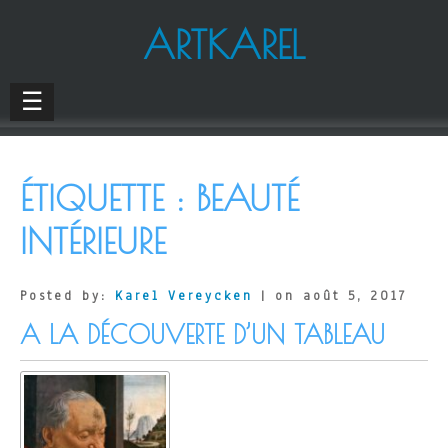
ARTKAREL
☰
ÉTIQUETTE :
BEAUTÉ
INTÉRIEURE
Posted by:
Karel Vereycken
| on août 5, 2017
A LA DÉCOUVERTE D’UN TABLEAU