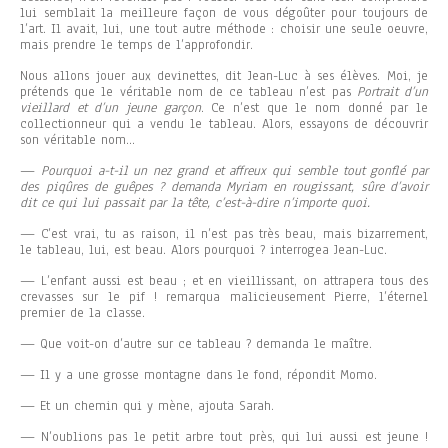
lui semblait la meilleure façon de vous dégoûter pour toujours de
l’art. Il avait, lui, une tout autre méthode : choisir une seule oeuvre,
mais prendre le temps de l’approfondir.
Nous allons jouer aux devinettes, dit Jean-Luc à ses élèves. Moi, je
prétends que le véritable nom de ce tableau n’est pas
Portrait d’un
vieillard et d’un jeune garçon
. Ce n’est que le nom donné par le
collectionneur qui a vendu le tableau. Alors, essayons de découvrir
son véritable nom…
—
Pourquoi a-t-il un nez grand et affreux qui semble tout gonflé par
des piqûres de guêpes ? demanda Myriam en rougissant, sûre d’avoir
dit ce qui lui passait par la tête, c’est-à-dire n’importe quoi.
— C’est vrai, tu as raison, il n’est pas très beau, mais bizarrement,
le tableau, lui, est beau. Alors pourquoi ? interrogea Jean-Luc.
— L’enfant aussi est beau ; et en vieillissant, on attrapera tous des
crevasses sur le pif ! remarqua malicieusement Pierre, l’éternel
premier de la classe.
— Que voit-on d’autre sur ce tableau ? demanda le maître.
— Il y a une grosse montagne dans le fond, répondit Momo.
— Et un chemin qui y mène, ajouta Sarah.
— N’oublions pas le petit arbre tout près, qui lui aussi est jeune !