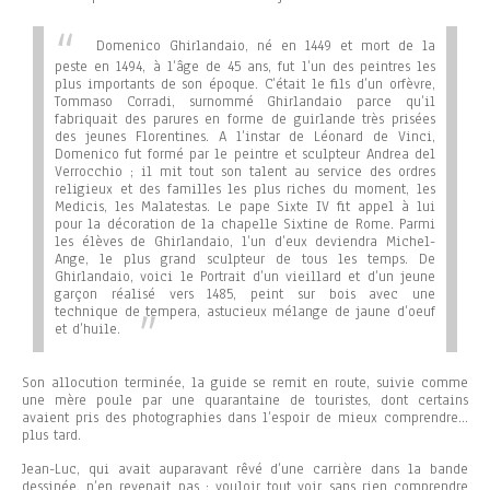
Domenico Ghirlandaio, né en 1449 et mort de la
peste en 1494, à l’âge de 45 ans, fut l’un des peintres les
plus importants de son époque. C’était le fils d’un orfèvre,
Tommaso Corradi, surnommé Ghirlandaio parce qu’il
fabriquait des parures en forme de guirlande très prisées
des jeunes Florentines. A l’instar de Léonard de Vinci,
Domenico fut formé par le peintre et sculpteur Andrea del
Verrocchio ; il mit tout son talent au service des ordres
religieux et des familles les plus riches du moment, les
Medicis, les Malatestas. Le pape Sixte IV fit appel à lui
pour la décoration de la chapelle Sixtine de Rome. Parmi
les élèves de Ghirlandaio, l’un d’eux deviendra Michel-
Ange, le plus grand sculpteur de tous les temps. De
Ghirlandaio, voici le
Portrait d’un vieillard
et d’un jeune
garçon réalisé vers 1485, peint sur bois avec une
technique de tempera, astucieux mélange de jaune d’oeuf
et d’huile.
Son allocution terminée, la guide se remit en route, suivie comme
une mère poule par une quarantaine de touristes, dont certains
avaient pris des photographies dans l’espoir de mieux comprendre…
plus tard.
Jean-Luc, qui avait auparavant rêvé d’une carrière dans la bande
dessinée, n’en revenait pas : vouloir tout voir sans rien comprendre