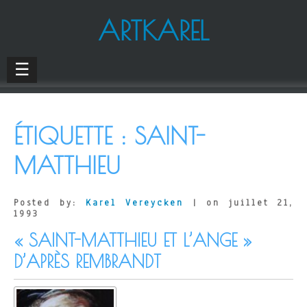
ARTKAREL
☰
ÉTIQUETTE :
SAINT-
MATTHIEU
Posted by:
Karel Vereycken
| on juillet 21,
1993
« SAINT-MATTHIEU ET L’ANGE »
D’APRÈS REMBRANDT