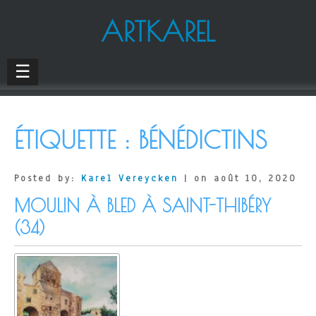
ARTKAREL
☰
ÉTIQUETTE :
BÉNÉDICTINS
Posted by:
Karel Vereycken
| on août 10, 2020
MOULIN À BLED À SAINT-THIBÉRY
(34)