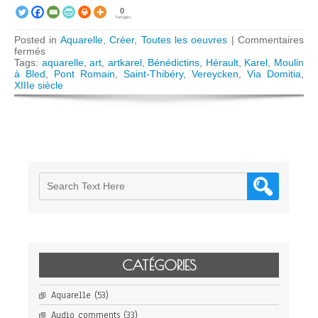
0
Partages
Posted in
Aquarelle
,
Créer
,
Toutes les oeuvres
|
Commentaires
sur
fermés
Moulin
Tags:
aquarelle
,
art
,
artkarel
,
Bénédictins
,
Hérault
,
Karel
,
Moulin
à
à Bled
,
Pont Romain
,
Saint-Thibéry
,
Vereycken
,
Via Domitia
,
Bled
XIIIe siècle
à
Saint-
Thibéry
(34)
CATÉGORIES
Aquarelle
(53)
Audio comments
(33)