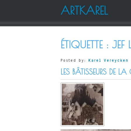
ARTKAREL
ÉTIQUETTE :
JEF
Posted by:
Karel Vereycken
LES BÂTISSEURS DE L