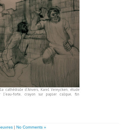
 la cathédrale d’Anvers, Karel Vereycken, étude
r l’eau-forte, crayon sur papier calque, fin
oeuvres
|
No Comments »