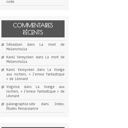
code
COMMENTAIRES
RÉCENTS
Sébastien
dans
La mort de
Melencholia
Karel Vereycken
dans
La mort de
Melencholia
Karel Vereycken
dans
La Vierge
aux rochers, « l’erreur fantastique
» de Léonard
Virginie
dans
La Vierge aux
rochers, « l’erreur fantastique » de
Léonard
paleographie.site
dans
Index,
Études Renaissance