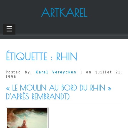
ARTKAREL
☰
ÉTIQUETTE :
RHIN
Posted by:
Karel Vereycken
| on juillet 21,
1996
« LE MOULIN AU BORD DU RHIN »
D’APRÈS REMBRANDT)