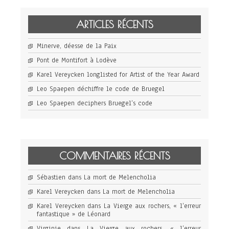
ARTICLES RÉCENTS
Minerve, déesse de la Paix
Pont de Montifort à Lodève
Karel Vereycken longlisted for Artist of the Year Award
Leo Spaepen déchiffre le code de Bruegel
Leo Spaepen deciphers Bruegel’s code
COMMENTAIRES RÉCENTS
Sébastien
dans
La mort de Melencholia
Karel Vereycken
dans
La mort de Melencholia
Karel Vereycken
dans
La Vierge aux rochers, « l’erreur
fantastique » de Léonard
Virginie
dans
La Vierge aux rochers, « l’erreur