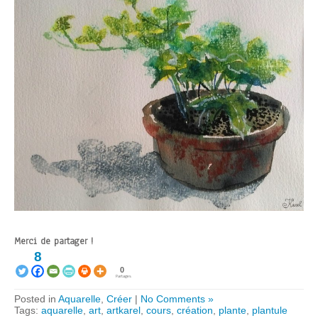
Merci de partager !
8
0
Partages
Posted in
Aquarelle
,
Créer
|
No Comments »
Tags:
aquarelle
,
art
,
artkarel
,
cours
,
création
,
plante
,
plantule