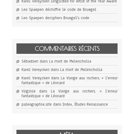
Karel Vereycken longlisted for Artist of the Year Award
Leo Spaepen déchiffre le code de Bruegel
Leo Spaepen deciphers Bruegel’s code
COMMENTAIRES RÉCENTS
Sébastien
dans
La mort de Melencholia
Karel Vereycken
dans
La mort de Melencholia
Karel Vereycken
dans
La Vierge aux rochers, « l’erreur
fantastique » de Léonard
Virginie
dans
La Vierge aux rochers, « l’erreur
fantastique » de Léonard
paleographie.site
dans
Index, Études Renaissance