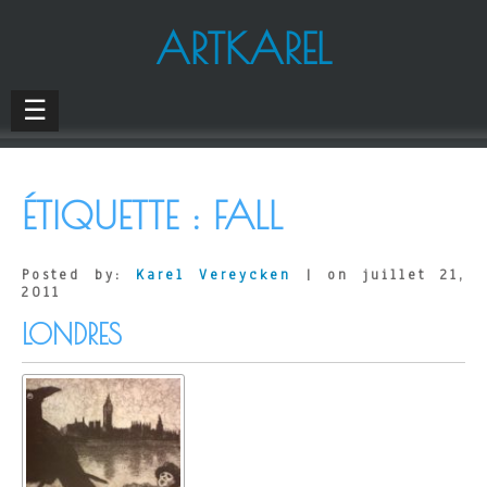
ARTKAREL
☰
ÉTIQUETTE :
FALL
Posted by:
Karel Vereycken
| on juillet 21,
2011
LONDRES