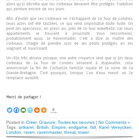
alors qu’il décréta que les corbeaux devaient être protégés. Tradition
qui perdure encore de nos jours.
Afin d’éviter que les corbeaux ne s’échappent de la Tour de Londres,
leurs ailes ont été taillées, ce qui rend impossible toute fuite. On
peut les apercevoir, en plein air, près de la tour Wakefield, car leurs
appartements se trouvent à proximité. Vous rencontrerez,
probablement aussi, le Ravenmaster, c’est à dire le maître des
corbeaux, chargé de prendre soin de ses petits protégés, en les
soignant et nourrissant.
Un rôle très sérieux puisque, une autre croyance veut que si les deux
corbeaux de la Tour de Londres venaient à disparaître, cela
annoncerait la fin de l’actuelle famille royale et la ruine de la
Grande-Bretagne. C’est pourquoi, lorsque l’un d’eux meurt, on le
remplace aussitôt.
Merci de partager !
0
Partages
Posted in
Créer
,
Gravure
,
Toutes les oeuvres
|
No Comments »
Tags:
artkarel
,
British
,
Empire
,
endgame
,
fall
,
Karel Vereycken
,
London
,
raven
,
ravenmaster
,
threat
,
tower