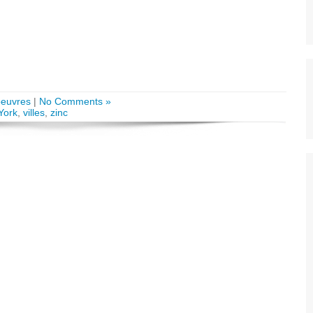
oeuvres
|
No Comments »
York
,
villes
,
zinc