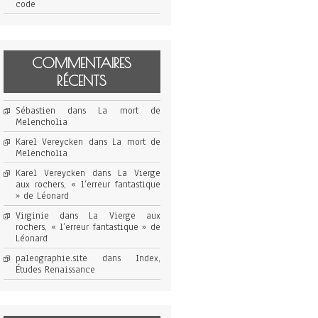
code
COMMENTAIRES
RÉCENTS
Sébastien
dans
La mort de
Melencholia
Karel Vereycken
dans
La mort de
Melencholia
Karel Vereycken
dans
La Vierge
aux rochers, « l’erreur fantastique
» de Léonard
Virginie
dans
La Vierge aux
rochers, « l’erreur fantastique » de
Léonard
paleographie.site
dans
Index,
Études Renaissance