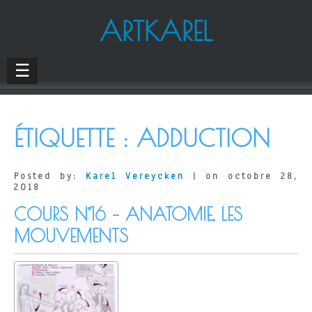
ARTKAREL
☰
ÉTIQUETTE :
ADDUCTION
Posted by:
Karel Vereycken
| on octobre 28,
2018
COURS N°16 – ANATOMIE, LES
MOUVEMENTS