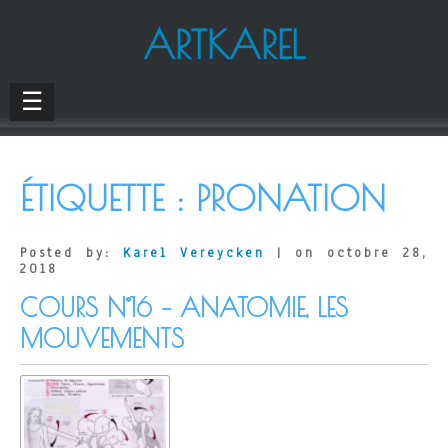
ARTKAREL
☰
ÉTIQUETTE :
PRONATION
Posted by:
Karel Vereycken
| on octobre 28,
2018
COURS N°16 – ANATOMIE, LES
MOUVEMENTS