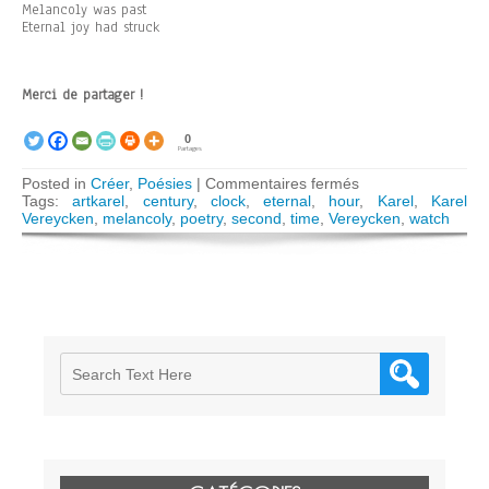
Melancoly was past
Eternal joy had struck
Merci de partager !
0
Partages
sur
Posted in
Créer
,
Poésies
|
Commentaires fermés
Eternal
Tags:
artkarel
,
century
,
clock
,
eternal
,
hour
,
Karel
,
Karel
joy
Vereycken
,
melancoly
,
poetry
,
second
,
time
,
Vereycken
,
watch