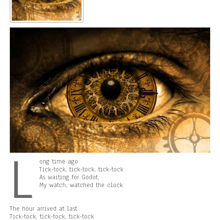
L
ong time ago
Tick-tock, tick-tock, tick-tock
As waiting for Godot,
My watch, watched the clock
The hour arrived at last
Tick-tock, tick-tock, tick-tock